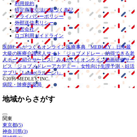
利用規約
特定商取引法に基づく表記
プライバシーポリシー
外部送信ポリシー
運営会社
ロゴ利用ガイドライン
医師たちがつくる
オンライン医療事典
「MEDLEY」
日本最
大級の
医療介護求人サイト
「ジョブメドレー」
納得できる
老
人ホーム紹介サービス
「みんかい」
オンライン
動画研修サー
ビス
「ジョブメドレー
アカデミー」
女性向け
生理予測・妊活
アプリ
「Lalune(ラルーン)」
©2016 MEDLEY, INC.
病院・診療所
薬局
地域からさがす
関東
東京都
(
5
)
神奈川県
(
3
)