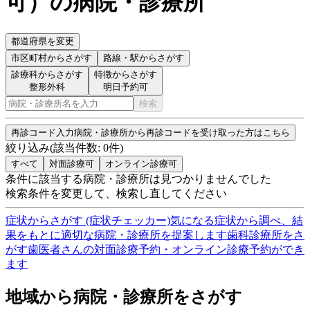
可
）
の病院・診療所
都道府県を変更
市区町村
からさがす
路線・駅
からさがす
診療科からさがす
特徴からさがす
整形外科
明日予約可
検索
再診コード入力
病院・診療所から再診コードを受け取った方はこちら
絞り込み
(該当件数:
0
件)
すべて
対面診療可
オンライン診療可
条件に該当する病院・診療所は見つかりませんでした
検索条件を変更して、検索し直してください
症状からさがす (症状チェッカー)
気になる症状から調べ、結
果をもとに適切な病院・診療所を提案します
歯科診療所をさ
がす
歯医者さんの対面診療予約・オンライン診療予約ができ
ます
地域から病院・診療所をさがす