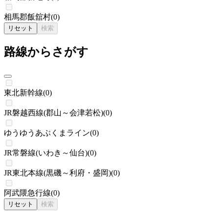
相馬郡飯舘村
(
0
)
リセット
検索
路線からさがす
東北新幹線
(
0
)
JR磐越西線(郡山～会津若松)
(
0
)
ゆうゆうあぶくまライン
(
0
)
JR常磐線(いわき～仙台)
(
0
)
JR東北本線(黒磯～利府・盛岡)
(
0
)
阿武隈急行線
(
0
)
リセット
検索