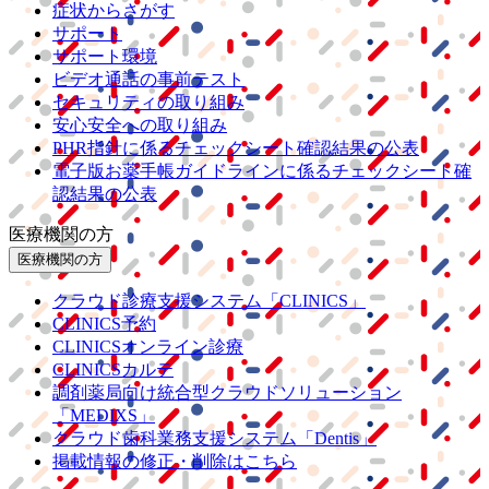
症状からさがす
サポート
サポート環境
ビデオ通話の事前テスト
セキュリティの取り組み
安心安全への取り組み
PHR指針に係るチェックシート確認結果の公表
電子版お薬手帳ガイドラインに係るチェックシート確
認結果の公表
医療機関の方
医療機関の方
クラウド診療
支援システム
「CLINICS」
CLINICS予約
CLINICSオンライン診療
CLINICSカルテ
調剤薬局向け統合型クラウドソリューション
「MEDIXS」
クラウド歯科業務
支援システム
「Dentis」
掲載情報の修正・削除はこちら