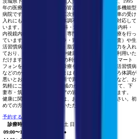
茨城県下妻市にある「医療法人光潤会 平間病院」は、1995
年の医療法人化以来、地域の皆さまの健康を支える多機能型
病院です。県指定の輪番制二次救急病院として救急車の受け
入れにも積極対応し、急な体調不良や救急診療にも対応して
います。 当院では、総合内科・消化器内科・糖尿病内科・
内視鏡内科・外科をはじめ、専門医による幅広い診療を行っ
ています。特に、大腸カメラ・胃カメラ（内視鏡検査）や生
活習慣病（高血圧・糖尿病・脂質異常症）の管理に力を入れ
ており、健診での異常指摘や健康相談も安心してご利用いた
だけます。 このたびは通院の利便性向上のため、スマート
フォンを用いたオンライン診療を導入しました。生活習慣病
などのかかりつけの患者さまはもちろん、このところ体調が
悪いとお感じの方、健康診断で異常を指摘された方など、お
気軽にご利用ください。 地域のかかりつけ病院として、下
妻市・筑西市・常総市エリアの皆さまの健康を支えます。
健康に関する不安やお悩みは、お気軽にご相談ください。初
めての方も安心してご来院いただけます。"
予約する
診療時間
月
火
水
木
金
土
日
祝
09:00〜12:00
●
●
●
●
●
●