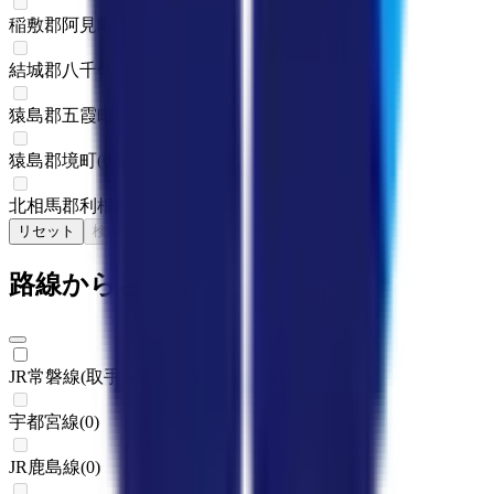
稲敷郡阿見町
(
0
)
結城郡八千代町
(
0
)
猿島郡五霞町
(
0
)
猿島郡境町
(
0
)
北相馬郡利根町
(
0
)
リセット
検索
路線からさがす
JR常磐線(取手～いわき)
(
1
)
宇都宮線
(
0
)
JR鹿島線
(
0
)