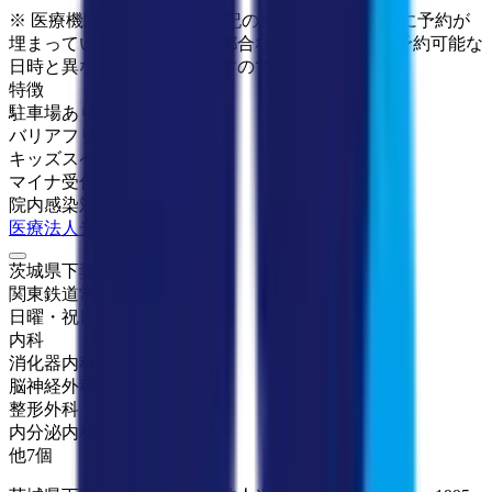
※ 医療機関の診療時間は上記の通りですが、すでに予約が
埋まっている場合や病院の都合などにより実際に予約可能な
日時と異なる場合がありますのでご了承ください
特徴
駐車場あり
バリアフリー
キッズスペースあり
マイナ受付
院内感染対策
医療法人光潤会 平間病院
茨城県下妻市江2051
関東鉄道常総線
騰波ノ江
日曜・祝日
休み
内科
消化器内科
脳神経外科
整形外科
内分泌内科
他
7
個