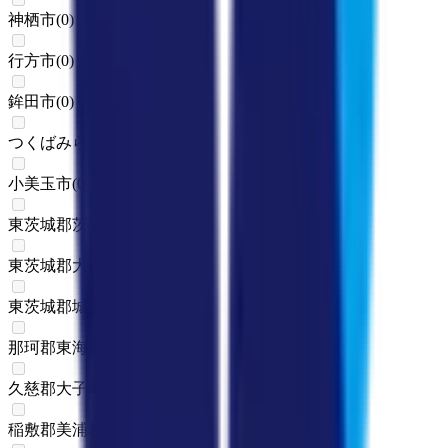
神栖市
(
0
)
行方市
(
0
)
鉾田市
(
0
)
つくばみらい市
(
0
)
小美玉市
(
0
)
東茨城郡茨城町
(
0
)
東茨城郡大洗町
(
0
)
東茨城郡城里町
(
0
)
那珂郡東海村
(
0
)
久慈郡大子町
(
0
)
稲敷郡美浦村
(
0
)