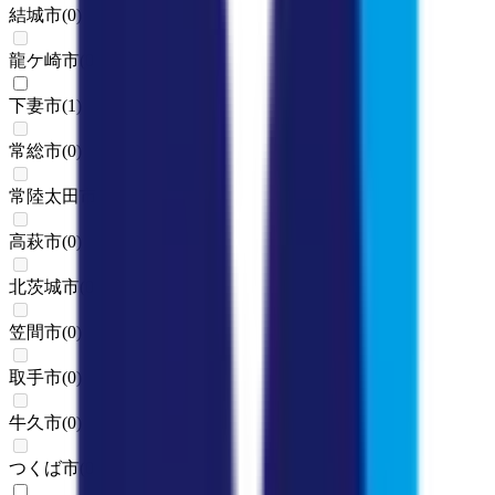
結城市
(
0
)
龍ケ崎市
(
0
)
下妻市
(
1
)
常総市
(
0
)
常陸太田市
(
0
)
高萩市
(
0
)
北茨城市
(
0
)
笠間市
(
0
)
取手市
(
0
)
牛久市
(
0
)
つくば市
(
0
)