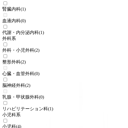
腎臓内科
(
1
)
血液内科
(
0
)
代謝・内分泌内科
(
1
)
外科系
外科・小児外科
(
2
)
整形外科
(
2
)
心臓・血管外科
(
0
)
脳神経外科
(
2
)
乳腺・甲状腺外科
(
0
)
リハビリテーション科
(
1
)
小児科系
小児科
(
4
)