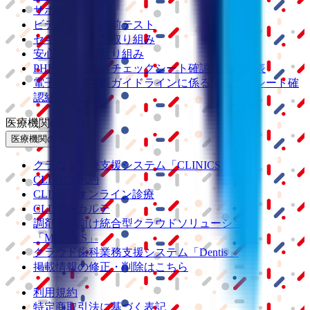
サポート環境
ビデオ通話の事前テスト
セキュリティの取り組み
安心安全への取り組み
PHR指針に係るチェックシート確認結果の公表
電子版お薬手帳ガイドラインに係るチェックシート確
認結果の公表
医療機関の方
医療機関の方
クラウド診療
支援システム
「CLINICS」
CLINICS予約
CLINICSオンライン診療
CLINICSカルテ
調剤薬局向け統合型クラウドソリューション
「MEDIXS」
クラウド歯科業務
支援システム
「Dentis」
掲載情報の修正・削除はこちら
利用規約
特定商取引法に基づく表記