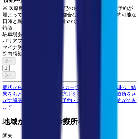
14:00〜17:00
●
●
●
●
●
※ 医療機関の診療時間は上記の通りですが、すでに予約が
埋まっている場合や病院の都合などにより実際に予約可能な
日時と異なる場合がありますのでご了承ください
特徴
駐車場あり
バリアフリー
マイナ受付
院内感染対策
前へ
1
次へ
症状からさがす (症状チェッカー)
気になる症状から調べ、結
果をもとに適切な病院・診療所を提案します
歯科診療所をさ
がす
歯医者さんの対面診療予約・オンライン診療予約ができ
ます
地域から病院・診療所をさがす
関東