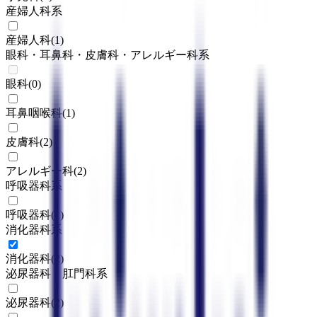
産婦人科系
産婦人科
(
1
)
眼科・耳鼻科・皮膚科・アレルギー科系
眼科
(
0
)
耳鼻咽喉科
(
1
)
皮膚科
(
2
)
アレルギー科
(
2
)
呼吸器科系
呼吸器科
(
1
)
消化器科系
消化器科
(
2
)
泌尿器科・肛門科系
泌尿器科
(
2
)