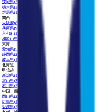
茨城県
(
2
)
栃木県
(
2
)
群馬県
(
1
)
関西
大阪府
(
8
)
兵庫県
(
9
)
京都府
(
1
)
和歌山県
(
1
)
東海
愛知県
(
5
)
静岡県
(
2
)
岐阜県
(
1
)
北海道・東北
甲信越・北陸
新潟県
(
1
)
富山県
(
3
)
石川県
(
3
)
中国・四国
岡山県
(
2
)
広島県
(
1
)
愛媛県
(
3
)