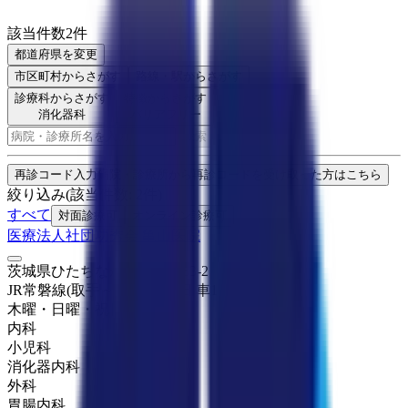
該当件数
2
件
都道府県を変更
市区町村
からさがす
路線・駅
からさがす
診療科からさがす
特徴からさがす
消化器科
バリアフリー
検索
再診コード入力
病院・診療所から再診コードを受け取った方はこちら
絞り込み
(該当件数:
2
件)
すべて
対面診療可
オンライン診療可
医療法人社団功秀会 亀山医院
茨城県ひたちなか市馬渡3283-2
JR常磐線(取手～いわき)
勝田
車
15
分
木曜・日曜・祝日
休み
内科
小児科
消化器内科
外科
胃腸内科