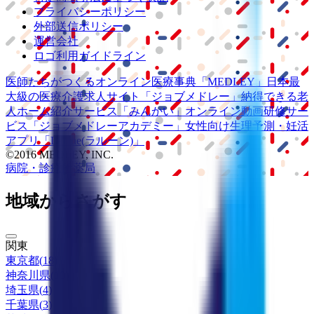
プライバシーポリシー
外部送信ポリシー
運営会社
ロゴ利用ガイドライン
医師たちがつくる
オンライン医療事典
「MEDLEY」
日本最
大級の
医療介護求人サイト
「ジョブメドレー」
納得できる
老
人ホーム紹介サービス
「みんかい」
オンライン
動画研修サー
ビス
「ジョブメドレー
アカデミー」
女性向け
生理予測・妊活
アプリ
「Lalune(ラルーン)」
©2016 MEDLEY, INC.
病院・診療所
薬局
地域からさがす
関東
東京都
(
18
)
神奈川県
(
10
)
埼玉県
(
4
)
千葉県
(
3
)