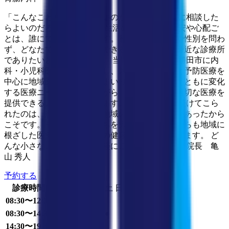
「こんなことを聞いてもいいのかな？」 「どこに相談した
らよいのだろう？」 健康や生活の中で生じる不安や心配ご
とは、誰にでもあるものです。私たちは、年齢や性別を問わ
ず、どなたでも気軽に相談できる、敷居の低い身近な診療所
でありたいと考えています。 当院は1963年、旧勝田市に内
科・小児科医院として開院し、以来、一般診療と予防医療を
中心に地域医療に携わってまいりました。時代とともに変化
する医療ニーズに対応しながら、地域の皆様に適切な医療を
提供できるよう努めております。 これまで歩み続けてこら
れたのは、患者様をはじめ地域の皆様のお支えがあったから
こそです。その感謝の気持ちを大切にし、これからも地域に
根ざした医療を通じて皆様の健康を支えてまいります。 ど
んな小さなことでも、お気軽にご相談ください。 院長 亀
山 秀人
予約する
診療時間
月
火
水
木
金
土
日
祝
08:30〜12:30
●
●
●
●
08:30〜14:30
●
14:30〜19:30
●
●
●
●