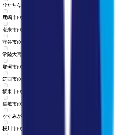
ひたちなか市
(
1
)
鹿嶋市
(
0
)
潮来市
(
0
)
守谷市
(
0
)
常陸大宮市
(
0
)
那珂市
(
0
)
筑西市
(
0
)
坂東市
(
0
)
稲敷市
(
0
)
かすみがうら市
(
0
)
桜川市
(
0
)