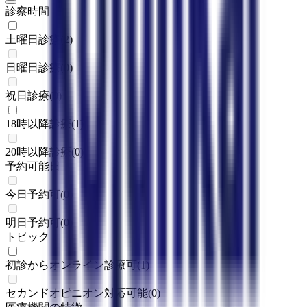
診察時間
土曜日診療
(
2
)
日曜日診療
(
0
)
祝日診療
(
0
)
18時以降診療
(
1
)
20時以降診療
(
0
)
予約可能日
今日予約可
(
0
)
明日予約可
(
0
)
トピック
初診からオンライン診療可
(
1
)
セカンドオピニオン対応可能
(
0
)