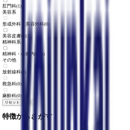
肛門科
(
1
)
美容系
形成外科・美容外科
(
0
)
美容皮膚科
(
1
)
精神科系
精神科・心療内科
(
3
)
その他
放射線科
(
0
)
救急科
(
0
)
麻酔科
(
0
)
リセット
検索
特徴からさがす