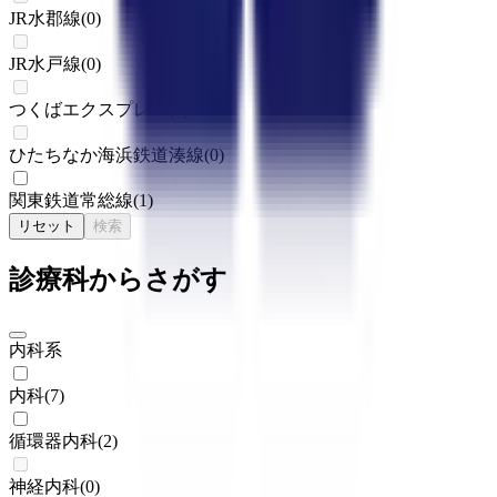
JR水郡線
(
0
)
JR水戸線
(
0
)
つくばエクスプレス
(
0
)
ひたちなか海浜鉄道湊線
(
0
)
関東鉄道常総線
(
1
)
リセット
検索
診療科からさがす
内科系
内科
(
7
)
循環器内科
(
2
)
神経内科
(
0
)