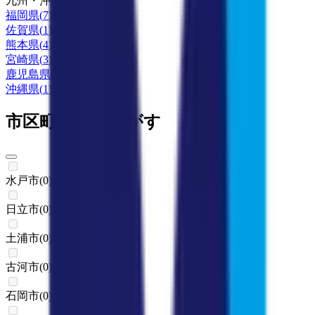
九州・沖縄
福岡県
(
7
)
佐賀県
(
1
)
熊本県
(
4
)
宮崎県
(
3
)
鹿児島県
(
1
)
沖縄県
(
1
)
市区町村からさがす
水戸市
(
0
)
日立市
(
0
)
土浦市
(
0
)
古河市
(
0
)
石岡市
(
0
)