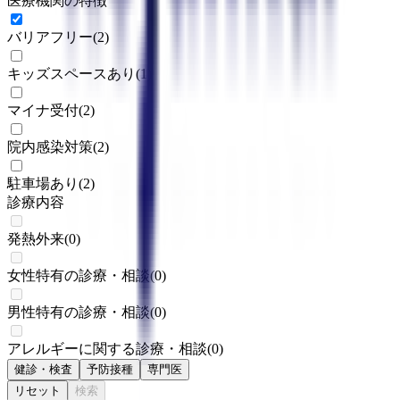
医療機関の特徴
バリアフリー
(
2
)
キッズスペースあり
(
1
)
マイナ受付
(
2
)
院内感染対策
(
2
)
駐車場あり
(
2
)
診療内容
発熱外来
(
0
)
女性特有の診療・相談
(
0
)
男性特有の診療・相談
(
0
)
アレルギーに関する診療・相談
(
0
)
健診・検査
予防接種
専門医
リセット
検索