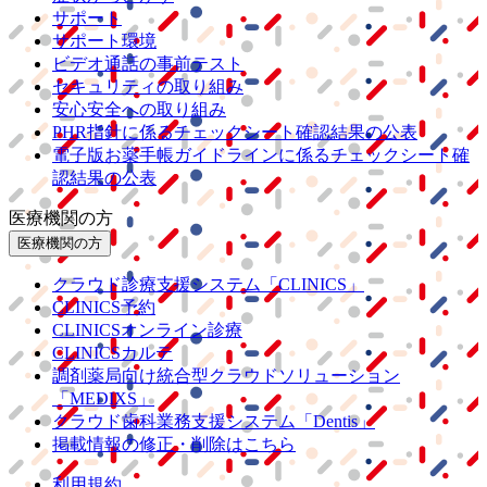
サポート
サポート環境
ビデオ通話の事前テスト
セキュリティの取り組み
安心安全への取り組み
PHR指針に係るチェックシート確認結果の公表
電子版お薬手帳ガイドラインに係るチェックシート確
認結果の公表
医療機関の方
医療機関の方
クラウド診療
支援システム
「CLINICS」
CLINICS予約
CLINICSオンライン診療
CLINICSカルテ
調剤薬局向け統合型クラウドソリューション
「MEDIXS」
クラウド歯科業務
支援システム
「Dentis」
掲載情報の修正・削除はこちら
利用規約