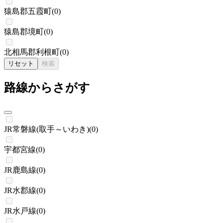
猿島郡五霞町
(
0
)
猿島郡境町
(
0
)
北相馬郡利根町
(
0
)
リセット
検索
路線からさがす
JR常磐線(取手～いわき)
(
0
)
宇都宮線
(
0
)
JR鹿島線
(
0
)
JR水郡線
(
0
)
JR水戸線
(
0
)