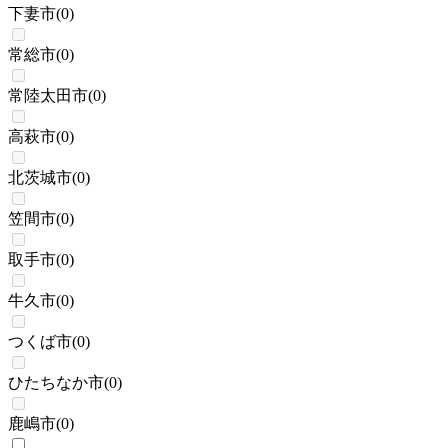
下妻市
(
0
)
常総市
(
0
)
常陸太田市
(
0
)
高萩市
(
0
)
北茨城市
(
0
)
笠間市
(
0
)
取手市
(
0
)
牛久市
(
0
)
つくば市
(
0
)
ひたちなか市
(
0
)
鹿嶋市
(
0
)