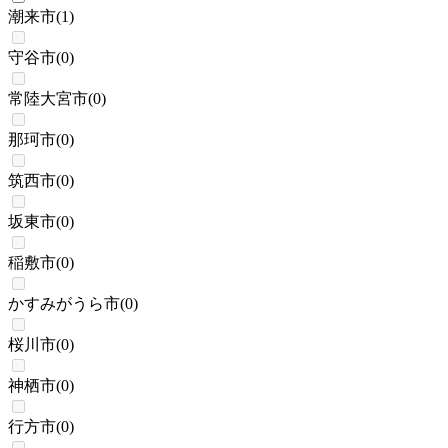
潮来市
(
1
)
守谷市
(
0
)
常陸大宮市
(
0
)
那珂市
(
0
)
筑西市
(
0
)
坂東市
(
0
)
稲敷市
(
0
)
かすみがうら市
(
0
)
桜川市
(
0
)
神栖市
(
0
)
行方市
(
0
)