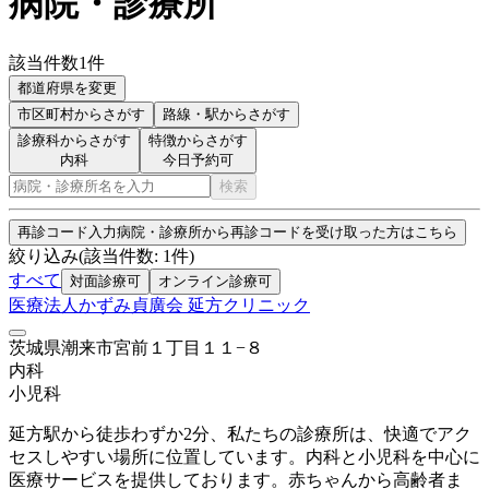
病院・診療所
該当件数
1
件
都道府県を変更
市区町村
からさがす
路線・駅
からさがす
診療科からさがす
特徴からさがす
内科
今日予約可
検索
再診コード入力
病院・診療所から再診コードを受け取った方はこちら
絞り込み
(該当件数:
1
件)
すべて
対面診療可
オンライン診療可
医療法人かずみ貞廣会 延方クリニック
茨城県潮来市宮前１丁目１１−８
内科
小児科
延方駅から徒歩わずか2分、私たちの診療所は、快適でアク
セスしやすい場所に位置しています。内科と小児科を中心に
医療サービスを提供しております。赤ちゃんから高齢者ま