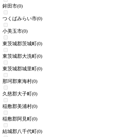
鉾田市
(
0
)
つくばみらい市
(
0
)
小美玉市
(
0
)
東茨城郡茨城町
(
0
)
東茨城郡大洗町
(
0
)
東茨城郡城里町
(
0
)
那珂郡東海村
(
0
)
久慈郡大子町
(
0
)
稲敷郡美浦村
(
0
)
稲敷郡阿見町
(
0
)
結城郡八千代町
(
0
)