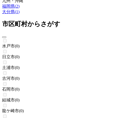
九州・沖縄
福岡県
(
2
)
大分県
(
1
)
市区町村からさがす
水戸市
(
0
)
日立市
(
0
)
土浦市
(
0
)
古河市
(
0
)
石岡市
(
0
)
結城市
(
0
)
龍ケ崎市
(
0
)