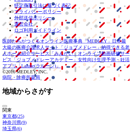
特定商取引法に基づく表記
プライバシーポリシー
外部送信ポリシー
運営会社
ロゴ利用ガイドライン
医師たちがつくる
オンライン医療事典
「MEDLEY」
日本最
大級の
医療介護求人サイト
「ジョブメドレー」
納得できる
老
人ホーム紹介サービス
「みんかい」
オンライン
動画研修サー
ビス
「ジョブメドレー
アカデミー」
女性向け
生理予測・妊活
アプリ
「Lalune(ラルーン)」
©2016 MEDLEY, INC.
病院・診療所
薬局
地域からさがす
関東
東京都
(
25
)
神奈川県
(
9
)
埼玉県
(
6
)