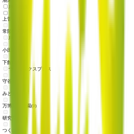
潮来
(
0
)
JR水郡線
上菅谷
(
1
)
常陸大宮
(
0
)
JR水戸線
小田林
(
0
)
下館
(
0
)
つくばエクスプレス
守谷
(
0
)
みどりの
(
0
)
万博記念公園
(
0
)
研究学園
(
0
)
つくば
(
0
)