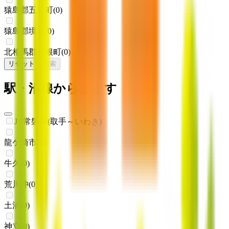
猿島郡五霞町
(
0
)
猿島郡境町
(
0
)
北相馬郡利根町
(
0
)
リセット
検索
駅・沿線からさがす
JR常磐線(取手～いわき)
龍ケ崎市
(
0
)
牛久
(
0
)
荒川沖
(
0
)
土浦
(
0
)
神立
(
0
)