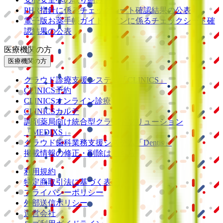
PHR指針に係るチェックシート確認結果の公表
電子版お薬手帳ガイドラインに係るチェックシート確
認結果の公表
医療機関の方
医療機関の方
クラウド診療
支援システム
「CLINICS」
CLINICS予約
CLINICSオンライン診療
CLINICSカルテ
調剤薬局向け統合型クラウドソリューション
「MEDIXS」
クラウド歯科業務
支援システム
「Dentis」
掲載情報の修正・削除はこちら
利用規約
特定商取引法に基づく表記
プライバシーポリシー
外部送信ポリシー
運営会社