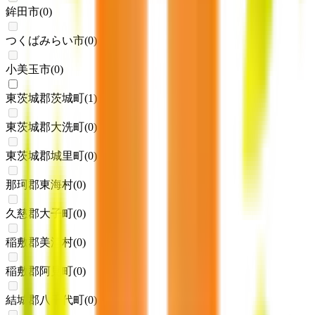
鉾田市
(
0
)
つくばみらい市
(
0
)
小美玉市
(
0
)
東茨城郡茨城町
(
1
)
東茨城郡大洗町
(
0
)
東茨城郡城里町
(
0
)
那珂郡東海村
(
0
)
久慈郡大子町
(
0
)
稲敷郡美浦村
(
0
)
稲敷郡阿見町
(
0
)
結城郡八千代町
(
0
)