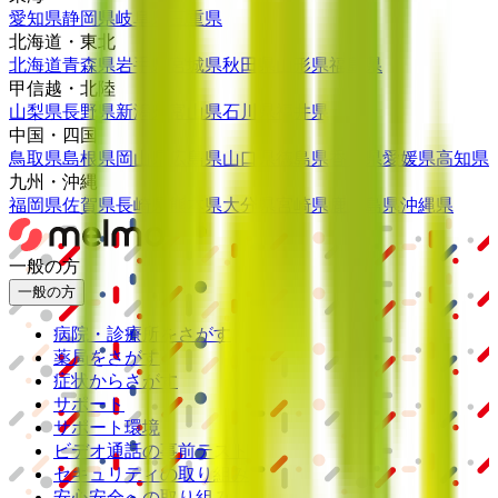
愛知県
静岡県
岐阜県
三重県
北海道・東北
北海道
青森県
岩手県
宮城県
秋田県
山形県
福島県
甲信越・北陸
山梨県
長野県
新潟県
富山県
石川県
福井県
中国・四国
鳥取県
島根県
岡山県
広島県
山口県
徳島県
香川県
愛媛県
高知県
九州・沖縄
福岡県
佐賀県
長崎県
熊本県
大分県
宮崎県
鹿児島県
沖縄県
一般の方
一般の方
病院・診療所をさがす
薬局をさがす
症状からさがす
サポート
サポート環境
ビデオ通話の事前テスト
セキュリティの取り組み
安心安全への取り組み