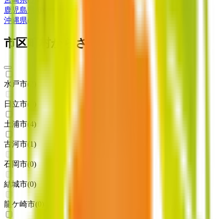
鹿児島県
(
6
)
沖縄県
(
6
)
市区町村からさがす
水戸市
(
2
)
日立市
(
0
)
土浦市
(
4
)
古河市
(
1
)
石岡市
(
0
)
結城市
(
0
)
龍ケ崎市
(
0
)