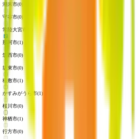
潮来市
(
0
)
守谷市
(
0
)
常陸大宮市
(
0
)
那珂市
(
1
)
筑西市
(
0
)
坂東市
(
0
)
稲敷市
(
1
)
かすみがうら市
(
1
)
桜川市
(
0
)
神栖市
(
1
)
行方市
(
0
)