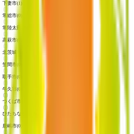
下妻市
(
1
)
常総市
(
0
)
常陸太田市
(
0
)
高萩市
(
0
)
北茨城市
(
0
)
笠間市
(
0
)
取手市
(
0
)
牛久市
(
0
)
つくば市
(
1
)
ひたちなか市
(
2
)
鹿嶋市
(
0
)