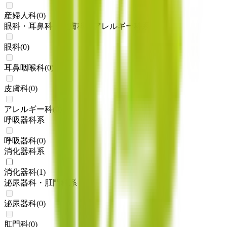
産婦人科
(
0
)
眼科・耳鼻科・皮膚科・アレルギー科系
眼科
(
0
)
耳鼻咽喉科
(
0
)
皮膚科
(
0
)
アレルギー科
(
0
)
呼吸器科系
呼吸器科
(
0
)
消化器科系
消化器科
(
1
)
泌尿器科・肛門科系
泌尿器科
(
0
)
肛門科
(
0
)