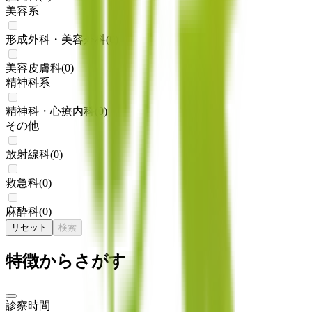
美容系
形成外科・美容外科
(
0
)
美容皮膚科
(
0
)
精神科系
精神科・心療内科
(
0
)
その他
放射線科
(
0
)
救急科
(
0
)
麻酔科
(
0
)
リセット
検索
特徴からさがす
診察時間