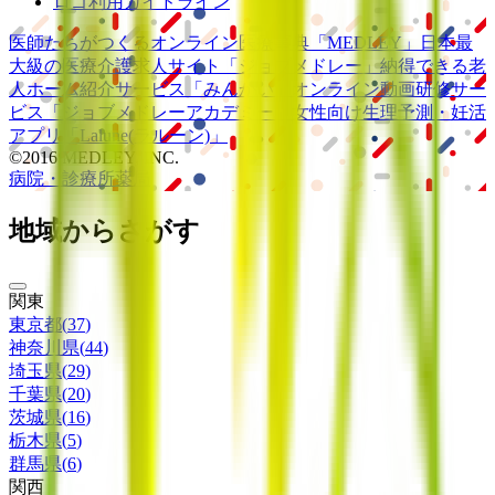
ロゴ利用ガイドライン
医師たちがつくる
オンライン医療事典
「MEDLEY」
日本最
大級の
医療介護求人サイト
「ジョブメドレー」
納得できる
老
人ホーム紹介サービス
「みんかい」
オンライン
動画研修サー
ビス
「ジョブメドレー
アカデミー」
女性向け
生理予測・妊活
アプリ
「Lalune(ラルーン)」
©2016 MEDLEY, INC.
病院・診療所
薬局
地域からさがす
関東
東京都
(
37
)
神奈川県
(
44
)
埼玉県
(
29
)
千葉県
(
20
)
茨城県
(
16
)
栃木県
(
5
)
群馬県
(
6
)
関西