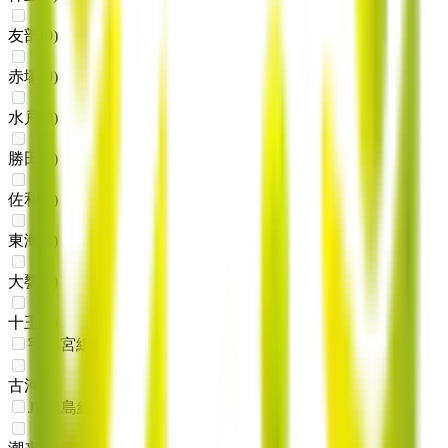
友部
(
0
)
赤塚
(
0
)
水戸
(
0
)
勝田
(
0
)
佐和
(
0
)
東海
(
0
)
大甕
(
0
)
十王
(
0
)
宇都宮線
古河
(
0
)
JR鹿島線