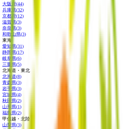
大阪府
(
44
)
兵庫県
(
32
)
京都府
(
12
)
滋賀県
(
3
)
奈良県
(
3
)
和歌山県
(
3
)
東海
愛知県
(
31
)
静岡県
(
17
)
岐阜県
(
6
)
三重県
(
5
)
北海道・東北
北海道
(
8
)
青森県
(
3
)
岩手県
(
3
)
宮城県
(
4
)
秋田県
(
2
)
山形県
(
1
)
福島県
(
2
)
甲信越・北陸
山梨県
(
3
)