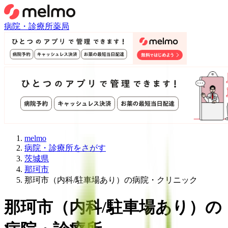
病院・診療所
薬局
melmo
病院・診療所をさがす
茨城県
那珂市
那珂市（内科/駐車場あり）の病院・クリニック
那珂市
（
内科/駐車場あり
）
の