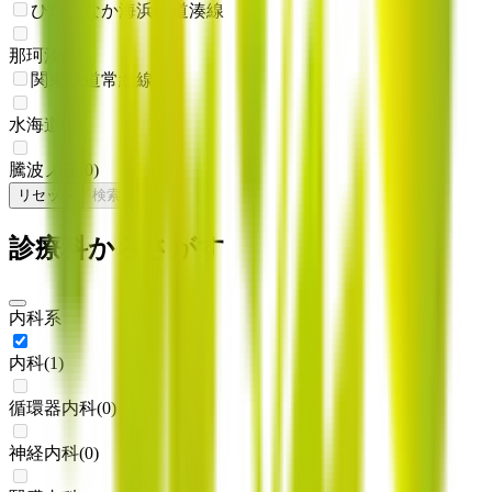
ひたちなか海浜鉄道湊線
那珂湊
(
0
)
関東鉄道常総線
水海道
(
0
)
騰波ノ江
(
0
)
リセット
検索
診療科からさがす
内科系
内科
(
1
)
循環器内科
(
0
)
神経内科
(
0
)