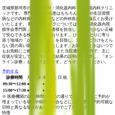
茨城県那珂市の内科・外科・消化器内科・内視鏡内科クリニ
ックです。 専門の消化器疾患はもちろん、風邪や生活習慣
病などの内科疾患からケガなどの外科疾患まで幅広くお受け
いたします。 胃・大腸カメラについては「日本消化器内視
鏡学会専門医」が全ての患者様を担当し、苦痛の少ない正確
で安心できる検査を行っております。 ひとりひとりに寄り
添う地域の「かかりつけ医」を目指し、大病院に引けをとら
ない質の高い医療を提供いたします。お困りのときはいつで
もお気軽にご相談ください。 また当院通院中の方で、主に
症状が安定している方や検査結果の説明の方に対し、「オン
ライン診療」も行っております。どうぞご利用ください。
予約する
診療時間
月
火
水
木
金
土
日
祝
09:30〜12:00
●
●
●
●
●
15:00〜17:30
●
●
●
●
※ 医療機関の診療時間は上記の通りですが、すでに予約が
埋まっている場合や病院の都合などにより実際に予約可能な
日時と異なる場合がありますのでご了承ください
特徴