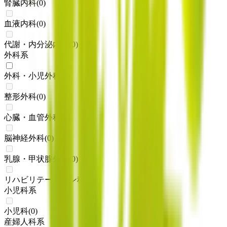
腎臓内科
(
0
)
血液内科
(
0
)
代謝・内分泌内科
(
0
)
外科系
外科・小児外科
(
1
)
整形外科
(
0
)
心臓・血管外科
(
0
)
脳神経外科
(
0
)
乳腺・甲状腺外科
(
0
)
リハビリテーション科
(
0
)
小児科系
小児科
(
0
)
産婦人科系