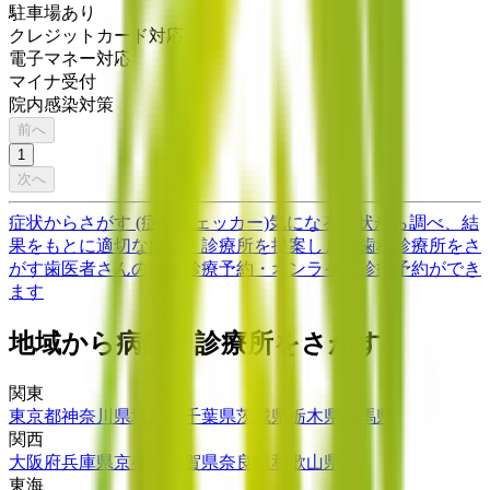
駐車場あり
クレジットカード対応
電子マネー対応
マイナ受付
院内感染対策
前へ
1
次へ
症状からさがす (症状チェッカー)
気になる症状から調べ、結
果をもとに適切な病院・診療所を提案します
歯科診療所をさ
がす
歯医者さんの対面診療予約・オンライン診療予約ができ
ます
地域から病院・診療所をさがす
関東
東京都
神奈川県
埼玉県
千葉県
茨城県
栃木県
群馬県
関西
大阪府
兵庫県
京都府
滋賀県
奈良県
和歌山県
東海