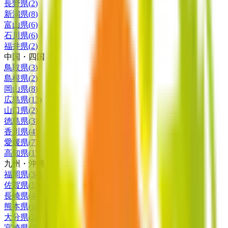
長野県
(
2
)
新潟県
(
8
)
富山県
(
6
)
石川県
(
6
)
福井県
(
2
)
中国・四国
鳥取県
(
3
)
島根県
(
2
)
岡山県
(
8
)
広島県
(
13
)
山口県
(
2
)
徳島県
(
3
)
香川県
(
4
)
愛媛県
(
7
)
高知県
(
1
)
九州・沖縄
福岡県
(
34
)
佐賀県
(
1
)
長崎県
(
4
)
熊本県
(
10
)
大分県
(
2
)
宮崎県
(
5
)