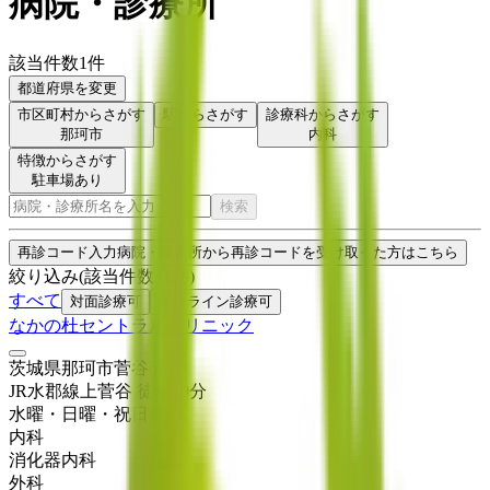
病院・診療所
該当件数
1
件
都道府県を変更
市区町村からさがす
駅からさがす
診療科からさがす
那珂市
内科
特徴からさがす
駐車場あり
検索
再診コード入力
病院・診療所から再診コードを受け取った方はこちら
絞り込み
(該当件数:
1
件)
すべて
対面診療可
オンライン診療可
なかの杜セントラルクリニック
茨城県那珂市菅谷673-1
JR水郡線
上菅谷
徒歩
10
分
水曜・日曜・祝日
休み
内科
消化器内科
外科