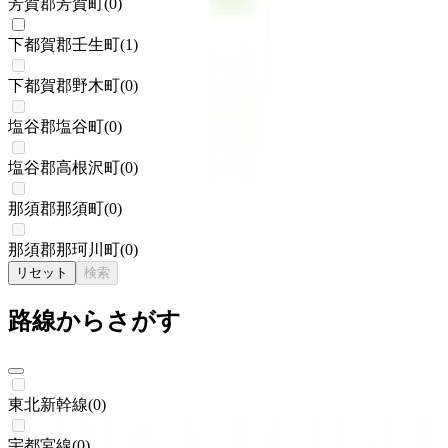
芳賀郡芳賀町
(
0
)
下都賀郡壬生町
(
1
)
下都賀郡野木町
(
0
)
塩谷郡塩谷町
(
0
)
塩谷郡高根沢町
(
0
)
那須郡那須町
(
0
)
那須郡那珂川町
(
0
)
リセット
検索
路線からさがす
東北新幹線
(
0
)
宇都宮線
(
0
)