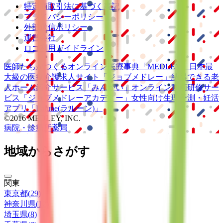
特定商取引法に基づく表記
プライバシーポリシー
外部送信ポリシー
運営会社
ロゴ利用ガイドライン
医師たちがつくる
オンライン医療事典
「MEDLEY」
日本最
大級の
医療介護求人サイト
「ジョブメドレー」
納得できる
老
人ホーム紹介サービス
「みんかい」
オンライン
動画研修サー
ビス
「ジョブメドレー
アカデミー」
女性向け
生理予測・妊活
アプリ
「Lalune(ラルーン)」
©2016 MEDLEY, INC.
病院・診療所
薬局
地域からさがす
関東
東京都
(
29
)
神奈川県
(
12
)
埼玉県
(
8
)