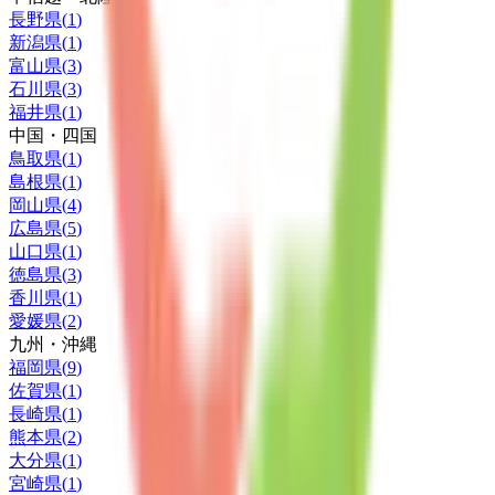
長野県
(
1
)
新潟県
(
1
)
富山県
(
3
)
石川県
(
3
)
福井県
(
1
)
中国・四国
鳥取県
(
1
)
島根県
(
1
)
岡山県
(
4
)
広島県
(
5
)
山口県
(
1
)
徳島県
(
3
)
香川県
(
1
)
愛媛県
(
2
)
九州・沖縄
福岡県
(
9
)
佐賀県
(
1
)
長崎県
(
1
)
熊本県
(
2
)
大分県
(
1
)
宮崎県
(
1
)