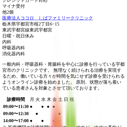
クレジットカード対応
マイナ受付
他
2
個
医療法人ココロ しばファミリークリニック
栃木県宇都宮市桜2丁目6−15
東武宇都宮線
東武宇都宮
日曜・祝日
休み
内科
呼吸器内科
消化器内科
一般内科・呼吸器科・胃腸科を中心に診療を行っている宇都
宮市のクリニックです。 無理なく続けられる治療を実現す
るため、働いている方々が時間を気にせず診療を受けられる
ようオンライン診療を始めました。 原則、状態が落ち着い
ている患者さんを対象とさせて頂いております。
診療時間
月
火
水
木
金
土
日
祝
09:00〜11:30
●
●
●
●
09:00〜12:30
●
●
14:00〜17:00
●
●
●