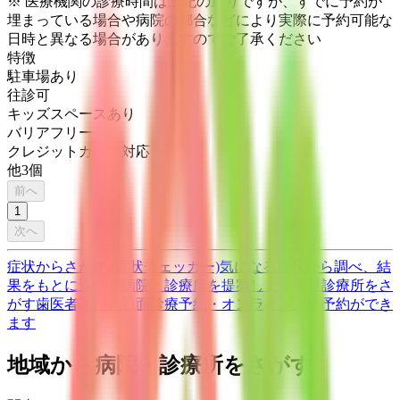
※ 医療機関の診療時間は上記の通りですが、すでに予約が
埋まっている場合や病院の都合などにより実際に予約可能な
日時と異なる場合がありますのでご了承ください
特徴
駐車場あり
往診可
キッズスペースあり
バリアフリー
クレジットカード対応
他
3
個
前へ
1
次へ
症状からさがす (症状チェッカー)
気になる症状から調べ、結
果をもとに適切な病院・診療所を提案します
歯科診療所をさ
がす
歯医者さんの対面診療予約・オンライン診療予約ができ
ます
地域から病院・診療所をさがす