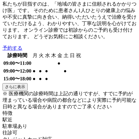
私たちが目指すのは、「地域の皆さまに信頼されるかかりつ
け医」です。 そのために患者さん1人ひとりの健康上の悩み
や不安に真摯に向き合い、納得いただいたうえで治療を受け
ていただけるよう、わかりやすい、丁寧な説明を心がけてお
ります。 オンライン診療では初診からのご予約も受け付け
ております。 どうぞお気軽にご相談ください。
予約する
診療時間
月
火
水
木
金
土
日
祝
09:00〜11:00
●
09:00〜12:00
●
●
●
●
15:00〜18:00
●
●
●
さらに表示
※ 医療機関の診療時間は上記の通りですが、すでに予約が
埋まっている場合や病院の都合などにより実際に予約可能な
日時と異なる場合がありますのでご了承ください
特徴
駅近
駐車場あり
往診可