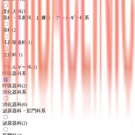
産婦人科
(
1
)
眼科・耳鼻科・皮膚科・アレルギー科系
眼科
(
2
)
耳鼻咽喉科
(
1
)
皮膚科
(
1
)
アレルギー科
(
2
)
呼吸器科系
呼吸器科
(
2
)
消化器科系
消化器科
(
6
)
泌尿器科・肛門科系
泌尿器科
(
2
)