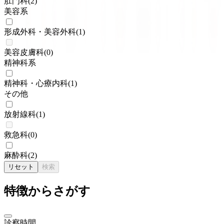
肛門科
(
2
)
美容系
形成外科・美容外科
(
1
)
美容皮膚科
(
0
)
精神科系
精神科・心療内科
(
1
)
その他
放射線科
(
1
)
救急科
(
0
)
麻酔科
(
2
)
リセット
検索
特徴からさがす
診察時間