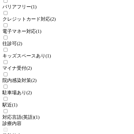
バリアフリー
(
1
)
クレジットカード対応
(
2
)
電子マネー対応
(
1
)
往診可
(
2
)
キッズスペースあり
(
1
)
マイナ受付
(
2
)
院内感染対策
(
2
)
駐車場あり
(
2
)
駅近
(
1
)
対応言語(英語)
(
1
)
診療内容