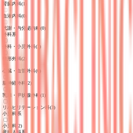
腎臓内科
(
1
)
血液内科
(
0
)
代謝・内分泌内科
(
0
)
外科系
外科・小児外科
(
3
)
整形外科
(
2
)
心臓・血管外科
(
0
)
脳神経外科
(
2
)
乳腺・甲状腺外科
(
1
)
リハビリテーション科
(
3
)
小児科系
小児科
(
2
)
産婦人科系