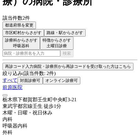
療
）
の病院・診療所
該当件数
2
件
都道府県を変更
市区町村
からさがす
路線・駅
からさがす
診療科からさがす
特徴からさがす
呼吸器科
土曜日診療
検索
再診コード入力
病院・診療所から再診コードを受け取った方はこちら
絞り込み
(該当件数:
2
件)
すべて
対面診療可
オンライン診療可
前原医院
栃木県下都賀郡壬生町中央町3-21
東武宇都宮線
壬生
徒歩
1
分
木曜・日曜・祝日
休み
内科
呼吸器内科
外科