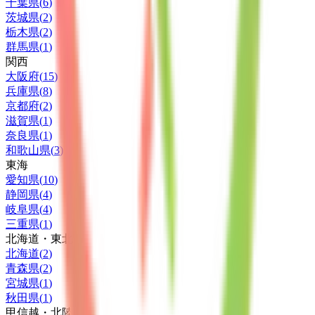
千葉県
(
6
)
茨城県
(
2
)
栃木県
(
2
)
群馬県
(
1
)
関西
大阪府
(
15
)
兵庫県
(
8
)
京都府
(
2
)
滋賀県
(
1
)
奈良県
(
1
)
和歌山県
(
3
)
東海
愛知県
(
10
)
静岡県
(
4
)
岐阜県
(
4
)
三重県
(
1
)
北海道・東北
北海道
(
2
)
青森県
(
2
)
宮城県
(
1
)
秋田県
(
1
)
甲信越・北陸