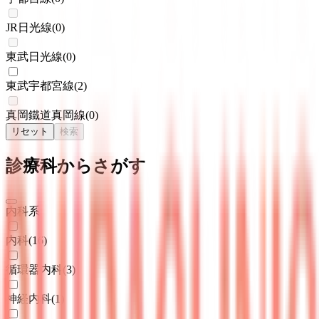
JR日光線
(
0
)
東武日光線
(
0
)
東武宇都宮線
(
2
)
真岡鐵道真岡線
(
0
)
リセット
検索
診療科からさがす
内科系
内科
(
16
)
循環器内科
(
3
)
神経内科
(
1
)