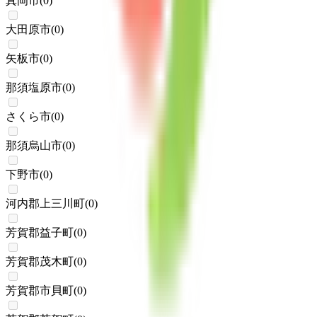
真岡市
(
0
)
大田原市
(
0
)
矢板市
(
0
)
那須塩原市
(
0
)
さくら市
(
0
)
那須烏山市
(
0
)
下野市
(
0
)
河内郡上三川町
(
0
)
芳賀郡益子町
(
0
)
芳賀郡茂木町
(
0
)
芳賀郡市貝町
(
0
)