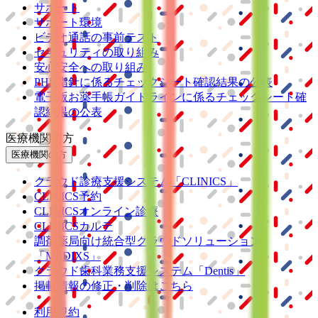
サポート
サポート環境
ビデオ通話の事前テスト
セキュリティの取り組み
安心安全への取り組み
PHR指針に係るチェックシート確認結果の公表
電子版お薬手帳ガイドラインに係るチェックシート確
認結果の公表
医療機関の方
医療機関の方
クラウド診療
支援システム
「CLINICS」
CLINICS予約
CLINICSオンライン診療
CLINICSカルテ
調剤薬局向け統合型クラウドソリューション
「MEDIXS」
クラウド歯科業務
支援システム
「Dentis」
掲載情報の修正・削除はこちら
利用規約