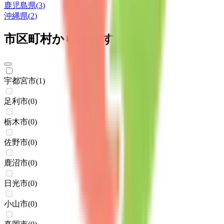
鹿児島県
(
3
)
沖縄県
(
2
)
市区町村からさがす
宇都宮市
(
1
)
足利市
(
0
)
栃木市
(
0
)
佐野市
(
0
)
鹿沼市
(
0
)
日光市
(
0
)
小山市
(
0
)