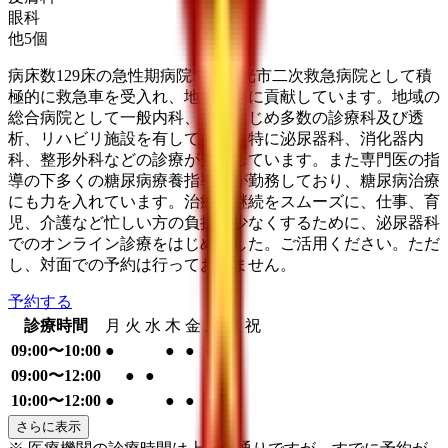
眼科
他
5
個
病床数129床の急性期病院で、日光市二次救急病院として積
極的に救急車を受入れ、地域医療に貢献しています。地域の
総合病院として一般内科、外科はじめ多数の診療科及び透
析、リハビリ施設を有しており、特に泌尿器科、消化器内
科、整形外科などの診療が充実しています。また専門医の指
導の下多くの糖尿病療養指導士が勤務しており、糖尿病治療
にも力を入れています。治療の継続をスムーズに、仕事、育
児、介護など忙しい方の負担を少なくするために、泌尿器科
でのオンライン診療をはじめました。ご活用ください。ただ
し、対面での予約は行っておりません。
予約する
診療時間
月
火
水
木
金
土
日
祝
09:00〜10:00
●
●
●
●
09:00〜12:00
●
●
10:00〜12:00
●
●
●
●
さらに表示