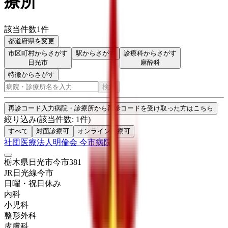
療所
該当件数
1
件
都道府県を変更
市区町村からさがす
駅からさがす
診療科からさがす
日光市
麻酔科
特徴からさがす
検索
再診コード入力
病院・診療所から再診コードを受け取った方はこちら
絞り込み
(該当件数:
1
件)
すべて
対面診療可
オンライン診療可
社団医療法人明倫会 今市病院
栃木県日光市今市381
JR日光線
今市
日曜・祝日
休み
内科
小児科
整形外科
皮膚科