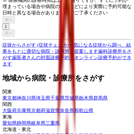
※ 医療機関の診療時間は上記の通りですが、すでに予約が
埋まっている場合や病院の都合などにより実際に予約可能な
日時と異なる場合がありますのでご了承ください
前へ
1
次へ
症状からさがす (症状チェッカー)
気になる症状から調べ、結
果をもとに適切な病院・診療所を提案します
歯科診療所をさ
がす
歯医者さんの対面診療予約・オンライン診療予約ができ
ます
地域から病院・診療所をさがす
関東
東京都
神奈川県
埼玉県
千葉県
茨城県
栃木県
群馬県
関西
大阪府
兵庫県
京都府
滋賀県
奈良県
和歌山県
東海
愛知県
静岡県
岐阜県
三重県
北海道・東北