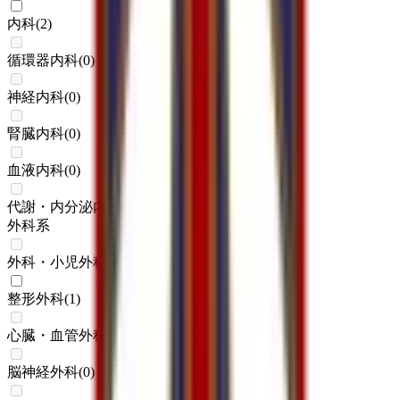
内科
(
2
)
循環器内科
(
0
)
神経内科
(
0
)
腎臓内科
(
0
)
血液内科
(
0
)
代謝・内分泌内科
(
0
)
外科系
外科・小児外科
(
0
)
整形外科
(
1
)
心臓・血管外科
(
0
)
脳神経外科
(
0
)