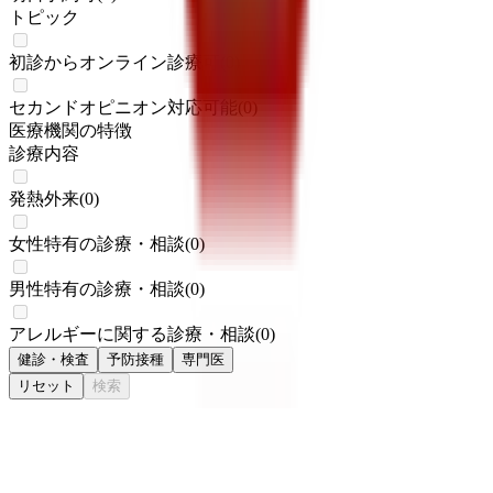
トピック
初診からオンライン診療可
(
0
)
セカンドオピニオン対応可能
(
0
)
医療機関の特徴
診療内容
発熱外来
(
0
)
女性特有の診療・相談
(
0
)
男性特有の診療・相談
(
0
)
アレルギーに関する診療・相談
(
0
)
健診・検査
予防接種
専門医
リセット
検索