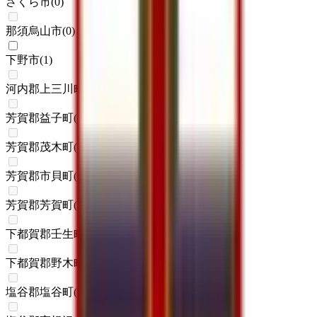
さくら市
(
0
)
那須烏山市
(
0
)
下野市
(
1
)
河内郡上三川町
(
0
)
芳賀郡益子町
(
0
)
芳賀郡茂木町
(
0
)
芳賀郡市貝町
(
0
)
芳賀郡芳賀町
(
0
)
下都賀郡壬生町
(
0
)
下都賀郡野木町
(
0
)
塩谷郡塩谷町
(
0
)