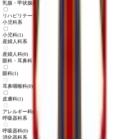
乳腺・甲状腺外科
(
0
)
リハビリテーション科
(
1
)
小児科系
小児科
(
1
)
産婦人科系
産婦人科
(
0
)
眼科・耳鼻科・皮膚科・アレルギー科系
眼科
(
1
)
耳鼻咽喉科
(
0
)
皮膚科
(
1
)
アレルギー科
(
0
)
呼吸器科系
呼吸器科
(
0
)
消化器科系