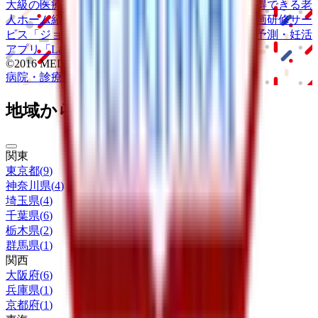
大級の
医療介護求人サイト
「ジョブメドレー」
納得できる
老
人ホーム紹介サービス
「みんかい」
オンライン
動画研修サー
ビス
「ジョブメドレー
アカデミー」
女性向け
生理予測・妊活
アプリ
「Lalune(ラルーン)」
©2016 MEDLEY, INC.
病院・診療所
薬局
地域からさがす
関東
東京都
(
9
)
神奈川県
(
4
)
埼玉県
(
4
)
千葉県
(
6
)
栃木県
(
2
)
群馬県
(
1
)
関西
大阪府
(
6
)
兵庫県
(
1
)
京都府
(
1
)