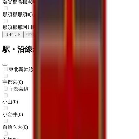
塩谷郡高根沢町
(
0
)
那須郡那須町
(
0
)
那須郡那珂川町
(
0
)
リセット
検索
駅・沿線からさがす
東北新幹線
宇都宮
(
0
)
宇都宮線
小山
(
0
)
小金井
(
0
)
自治医大
(
0
)