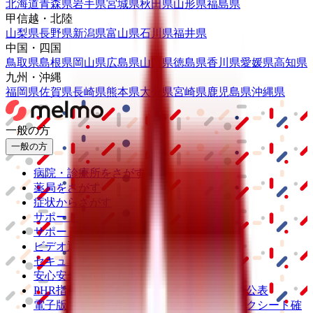
北海道
青森県
岩手県
宮城県
秋田県
山形県
福島県
甲信越・北陸
山梨県
長野県
新潟県
富山県
石川県
福井県
中国・四国
鳥取県
島根県
岡山県
広島県
山口県
徳島県
香川県
愛媛県
高知県
九州・沖縄
福岡県
佐賀県
長崎県
熊本県
大分県
宮崎県
鹿児島県
沖縄県
一般の方
一般の方
病院・診療所をさがす
薬局をさがす
症状からさがす
サポート
サポート環境
ビデオ通話の事前テスト
セキュリティの取り組み
安心安全への取り組み
PHR指針に係るチェックシート確認結果の公表
電子版お薬手帳ガイドラインに係るチェックシート確