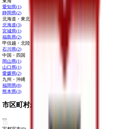
東海
愛知県
(
1
)
静岡県
(
2
)
北海道・東北
北海道
(
3
)
宮城県
(
1
)
福島県
(
2
)
甲信越・北陸
石川県
(
2
)
中国・四国
岡山県
(
1
)
山口県
(
1
)
愛媛県
(
2
)
九州・沖縄
福岡県
(
8
)
熊本県
(
3
)
市区町村からさがす
宇都宮市
(
0
)