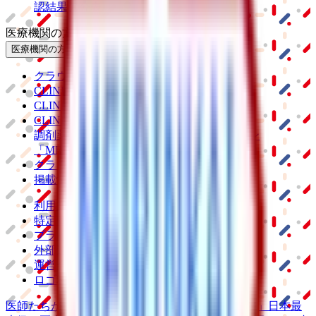
認結果の公表
医療機関の方
医療機関の方
クラウド診療
支援システム
「CLINICS」
CLINICS予約
CLINICSオンライン診療
CLINICSカルテ
調剤薬局向け統合型クラウドソリューション
「MEDIXS」
クラウド歯科業務
支援システム
「Dentis」
掲載情報の修正・削除はこちら
利用規約
特定商取引法に基づく表記
プライバシーポリシー
外部送信ポリシー
運営会社
ロゴ利用ガイドライン
医師たちがつくる
オンライン医療事典
「MEDLEY」
日本最