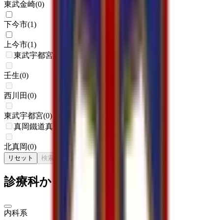
東武金崎
(
0
)
下今市
(
1
)
上今市
(
1
)
東武宇都宮線
壬生
(
0
)
西川田
(
0
)
東武宇都宮
(
0
)
真岡鐵道真岡線
北真岡
(
0
)
リセット
検索
診療科からさがす
内科系