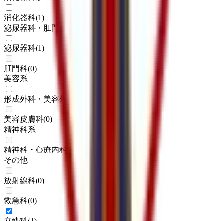
消化器科
(
1
)
泌尿器科・肛門科系
泌尿器科
(
1
)
肛門科
(
0
)
美容系
形成外科・美容外科
(
1
)
美容皮膚科
(
0
)
精神科系
精神科・心療内科
(
0
)
その他
放射線科
(
0
)
救急科
(
0
)
麻酔科
(
1
)