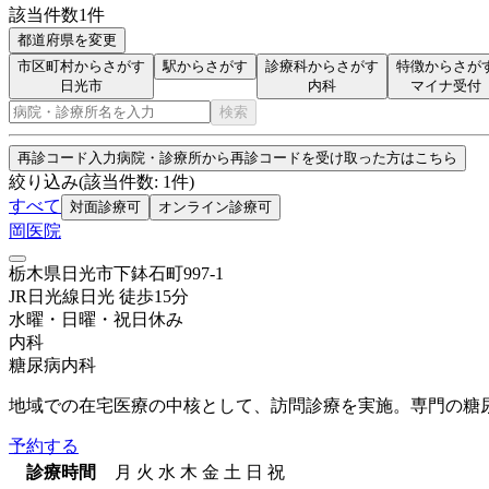
該当件数
1
件
都道府県を変更
市区町村からさがす
駅からさがす
診療科からさがす
特徴からさが
日光市
内科
マイナ受付
検索
再診コード入力
病院・診療所から再診コードを受け取った方はこちら
絞り込み
(該当件数:
1
件)
すべて
対面診療可
オンライン診療可
岡医院
栃木県日光市下鉢石町997-1
JR日光線
日光
徒歩
15
分
水曜・日曜・祝日
休み
内科
糖尿病内科
地域での在宅医療の中核として、訪問診療を実施。専門の糖
予約する
診療時間
月
火
水
木
金
土
日
祝