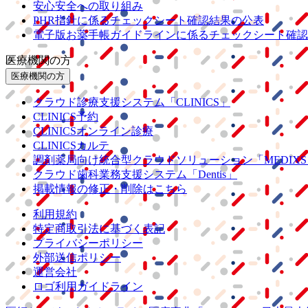
安心安全への取り組み
PHR指針に係るチェックシート確認結果の公表
電子版お薬手帳ガイドラインに係るチェックシート確認
医療機関の方
医療機関の方
クラウド診療
支援システム
「CLINICS」
CLINICS予約
CLINICSオンライン診療
CLINICSカルテ
調剤薬局向け統合型クラウドソリューション
「MEDIX
クラウド歯科業務
支援システム
「Dentis」
掲載情報の修正・削除はこちら
利用規約
特定商取引法に基づく表記
プライバシーポリシー
外部送信ポリシー
運営会社
ロゴ利用ガイドライン