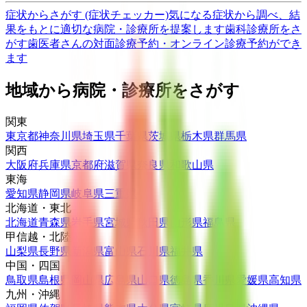
症状からさがす (症状チェッカー)
気になる症状から調べ、結
果をもとに適切な病院・診療所を提案します
歯科診療所をさ
がす
歯医者さんの対面診療予約・オンライン診療予約ができ
ます
地域から病院・診療所をさがす
関東
東京都
神奈川県
埼玉県
千葉県
茨城県
栃木県
群馬県
関西
大阪府
兵庫県
京都府
滋賀県
奈良県
和歌山県
東海
愛知県
静岡県
岐阜県
三重県
北海道・東北
北海道
青森県
岩手県
宮城県
秋田県
山形県
福島県
甲信越・北陸
山梨県
長野県
新潟県
富山県
石川県
福井県
中国・四国
鳥取県
島根県
岡山県
広島県
山口県
徳島県
香川県
愛媛県
高知県
九州・沖縄