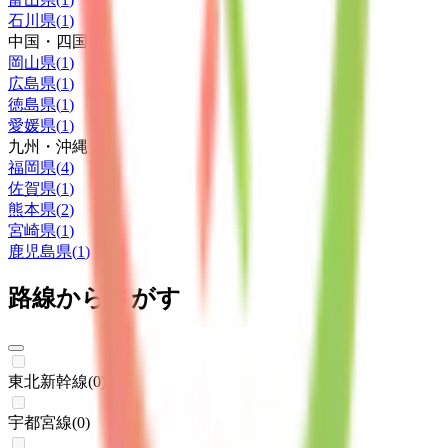
石川県
(
1
)
中国・四国
岡山県
(
1
)
広島県
(
1
)
徳島県
(
1
)
愛媛県
(
1
)
九州・沖縄
福岡県
(
4
)
佐賀県
(
1
)
熊本県
(
2
)
宮崎県
(
1
)
鹿児島県
(
1
)
路線からさがす
東北新幹線
(
0
)
宇都宮線
(
0
)