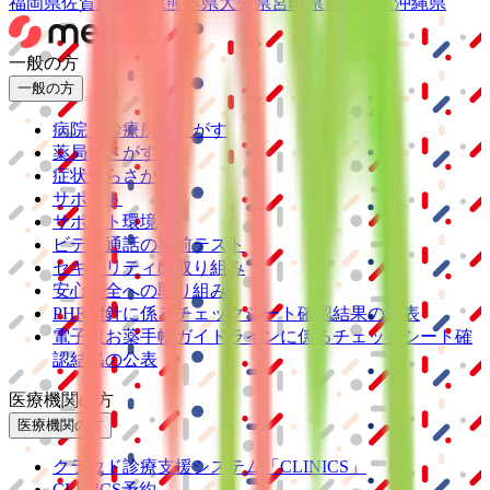
福岡県
佐賀県
長崎県
熊本県
大分県
宮崎県
鹿児島県
沖縄県
一般の方
一般の方
病院・診療所をさがす
薬局をさがす
症状からさがす
サポート
サポート環境
ビデオ通話の事前テスト
セキュリティの取り組み
安心安全への取り組み
PHR指針に係るチェックシート確認結果の公表
電子版お薬手帳ガイドラインに係るチェックシート確
認結果の公表
医療機関の方
医療機関の方
クラウド診療
支援システム
「CLINICS」
CLINICS予約