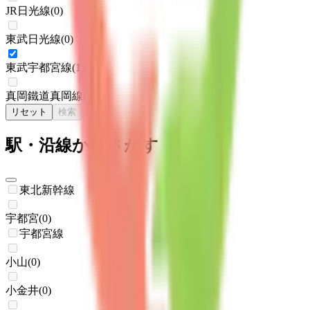
JR日光線
(
0
)
東武日光線
(
0
)
東武宇都宮線
(
1
)
真岡鐵道真岡線
(
0
)
リセット
検索
駅・沿線からさがす
東北新幹線
宇都宮
(
0
)
宇都宮線
小山
(
0
)
小金井
(
0
)