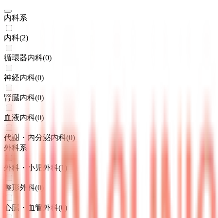
内科系
内科
(
2
)
循環器内科
(
0
)
神経内科
(
0
)
腎臓内科
(
0
)
血液内科
(
0
)
代謝・内分泌内科
(
0
)
外科系
外科・小児外科
(
1
)
整形外科
(
0
)
心臓・血管外科
(
0
)