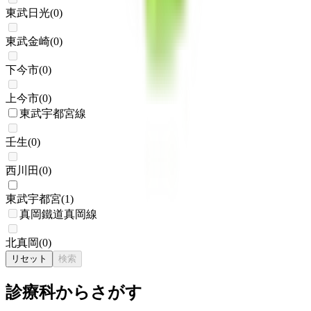
東武日光
(
0
)
東武金崎
(
0
)
下今市
(
0
)
上今市
(
0
)
東武宇都宮線
壬生
(
0
)
西川田
(
0
)
東武宇都宮
(
1
)
真岡鐵道真岡線
北真岡
(
0
)
リセット
検索
診療科からさがす