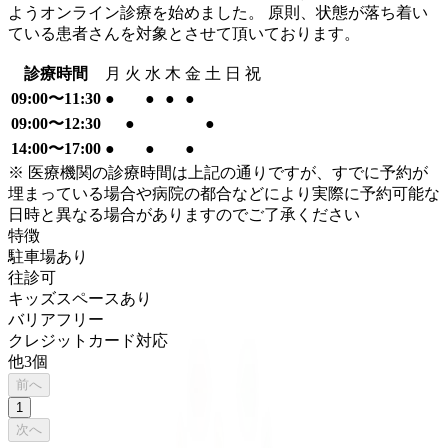
ようオンライン診療を始めました。 原則、状態が落ち着い
ている患者さんを対象とさせて頂いております。
診療時間
月
火
水
木
金
土
日
祝
09:00〜11:30
●
●
●
●
09:00〜12:30
●
●
14:00〜17:00
●
●
●
※ 医療機関の診療時間は上記の通りですが、すでに予約が
埋まっている場合や病院の都合などにより実際に予約可能な
日時と異なる場合がありますのでご了承ください
特徴
駐車場あり
往診可
キッズスペースあり
バリアフリー
クレジットカード対応
他
3
個
前へ
1
次へ