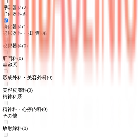
呼吸器科
(
2
)
消化器科系
消化器科
(
1
)
泌尿器科・肛門科系
泌尿器科
(
0
)
肛門科
(
0
)
美容系
形成外科・美容外科
(
0
)
美容皮膚科
(
0
)
精神科系
精神科・心療内科
(
0
)
その他
放射線科
(
0
)