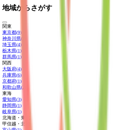
地域からさがす
関東
東京都
(
9
)
神奈川県
(
7
)
埼玉県
(
4
)
栃木県
(
1
)
群馬県
(
1
)
関西
大阪府
(
4
)
兵庫県
(
6
)
京都府
(
1
)
和歌山県
(
2
)
東海
愛知県
(
3
)
静岡県
(
1
)
岐阜県
(
1
)
北海道・東北
甲信越・北陸
富山県
(
1
)