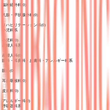
脳神経外科
(
0
)
乳腺・甲状腺外科
(
0
)
リハビリテーション科
(
0
)
小児科系
小児科
(
0
)
産婦人科系
産婦人科
(
0
)
眼科・耳鼻科・皮膚科・アレルギー科系
眼科
(
0
)
耳鼻咽喉科
(
0
)
皮膚科
(
0
)
アレルギー科
(
0
)
呼吸器科系