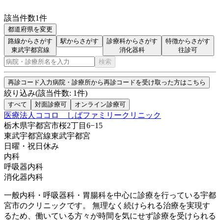
該当件数
1
件
都道府県を変更
路線からさがす
駅からさがす
診療科からさがす
特徴からさがす
東武宇都宮線
消化器科
往診可
検索
再診コード入力
病院・診療所から再診コードを受け取った方はこちら
絞り込み
(該当件数:
1
件)
すべて
対面診療可
オンライン診療可
医療法人ココロ しばファミリークリニック
栃木県宇都宮市桜2丁目6−15
東武宇都宮線
東武宇都宮
日曜・祝日
休み
内科
呼吸器内科
消化器内科
一般内科・呼吸器科・胃腸科を中心に診療を行っている宇都
宮市のクリニックです。 無理なく続けられる治療を実現す
るため、働いている方々が時間を気にせず診療を受けられる