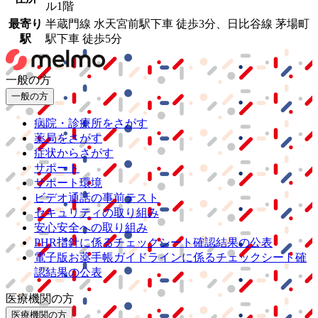
ル1階
最寄り
半蔵門線 水天宮前駅下車 徒歩3分、日比谷線 茅場町
駅
駅下車 徒歩5分
一般の方
一般の方
病院・診療所をさがす
薬局をさがす
症状からさがす
サポート
サポート環境
ビデオ通話の事前テスト
セキュリティの取り組み
安心安全への取り組み
PHR指針に係るチェックシート確認結果の公表
電子版お薬手帳ガイドラインに係るチェックシート確
認結果の公表
医療機関の方
医療機関の方