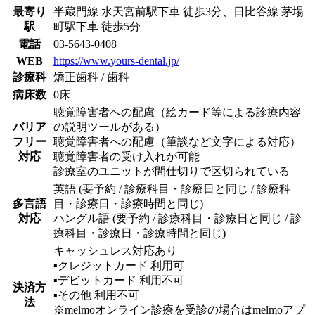
最寄り
半蔵門線 水天宮前駅下車 徒歩3分、日比谷線 茅場
駅
町駅下車 徒歩5分
電話
03-5643-0408
WEB
https://www.yours-dental.jp/
診療科
矯正歯科 / 歯科
病床数
0床
聴覚障害者への配慮（絵カード等による診療内容
バリア
の説明ツールがある）
フリー
聴覚障害者への配慮（筆談など文字による対応）
対応
聴覚障害者の受け入れが可能
診療室のユニットが間仕切りで区切られている
英語 (要予約 / 診療科目・診療日と同じ / 診療科
多言語
目・診療日・診療時間と同じ)
対応
ハングル語 (要予約 / 診療科目・診療日と同じ / 診
療科目・診療日・診療時間と同じ)
キャッシュレス対応あり
▪︎クレジットカード
利用可
▪︎デビットカード
利用不可
決済方
▪︎その他
利用不可
法
※melmoオンライン診療を受診の場合はmelmoアプ