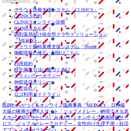
クラウド診療
支援システム
「CLINICS」
CLINICS予約
CLINICSオンライン診療
CLINICSカルテ
調剤薬局向け統合型クラウドソリューション
「MEDIXS」
クラウド歯科業務
支援システム
「Dentis」
掲載情報の修正・削除はこちら
利用規約
特定商取引法に基づく表記
プライバシーポリシー
外部送信ポリシー
運営会社
ロゴ利用ガイドライン
医師たちがつくる
オンライン医療事典
「MEDLEY」
日本最
大級の
医療介護求人サイト
「ジョブメドレー」
納得できる
老
人ホーム紹介サービス
「みんかい」
オンライン
動画研修サー
ビス
「ジョブメドレー
アカデミー」
女性向け
生理予測・妊活
アプリ
「Lalune(ラルーン)」