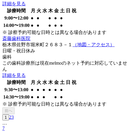
詳細を見る
診療時間
月
火
水
木
金
土
日
祝
9:00
〜
12:00
●
●
●
●
●
14:00
〜
19:00
●
●
●
●
●
※ 診察予約可能な日時とは異なる場合があります
斎藤歯科医院
栃木県佐野市堀米町２６８３－１
（地図・アクセス）
日曜・祝日
休み
歯科
この歯科診療所は現在melmoのネット予約に対応していませ
ん
詳細を見る
診療時間
月
火
水
木
金
土
日
祝
9:30
〜
13:00
●
●
●
●
●
●
14:30
〜
19:00
●
●
●
●
●
※ 診察予約可能な日時とは異なる場合があります
前へ
2
3
1
…
7