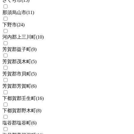
さくら市
(
15
)
那須烏山市
(
11
)
下野市
(
24
)
河内郡上三川町
(
10
)
芳賀郡益子町
(
9
)
芳賀郡茂木町
(
5
)
芳賀郡市貝町
(
5
)
芳賀郡芳賀町
(
6
)
下都賀郡壬生町
(
16
)
下都賀郡野木町
(
8
)
塩谷郡塩谷町
(
6
)