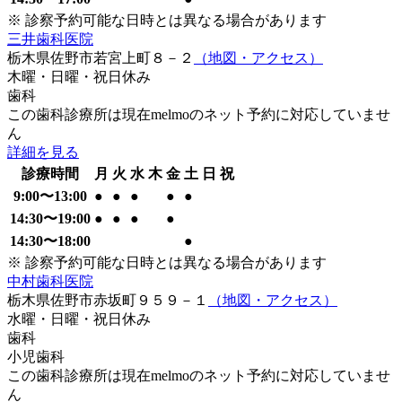
※ 診察予約可能な日時とは異なる場合があります
三井歯科医院
栃木県佐野市若宮上町８－２
（地図・アクセス）
木曜・日曜・祝日
休み
歯科
この歯科診療所は現在melmoのネット予約に対応していませ
ん
詳細を見る
診療時間
月
火
水
木
金
土
日
祝
9:00
〜
13:00
●
●
●
●
●
14:30
〜
19:00
●
●
●
●
14:30
〜
18:00
●
※ 診察予約可能な日時とは異なる場合があります
中村歯科医院
栃木県佐野市赤坂町９５９－１
（地図・アクセス）
水曜・日曜・祝日
休み
歯科
小児歯科
この歯科診療所は現在melmoのネット予約に対応していませ
ん