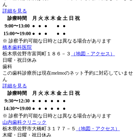
ん
詳細を見る
診療時間
月
火
水
木
金
土
日
祝
9:00
〜
13:00
●
●
●
●
●
15:00
〜
19:00
●
●
●
●
●
※ 診察予約可能な日時とは異なる場合があります
橋本歯科医院
栃木県佐野市富岡町１８６－３
（地図・アクセス）
日曜・祝日
休み
歯科
この歯科診療所は現在melmoのネット予約に対応していませ
ん
詳細を見る
診療時間
月
火
水
木
金
土
日
祝
9:30
〜
12:30
●
●
●
●
●
●
14:30
〜
19:00
●
●
●
●
●
●
※ 診察予約可能な日時とは異なる場合があります
山内歯科クリニック
栃木県佐野市大橋町３１７７－５
（地図・アクセス）
木曜・日曜・祝日
休み