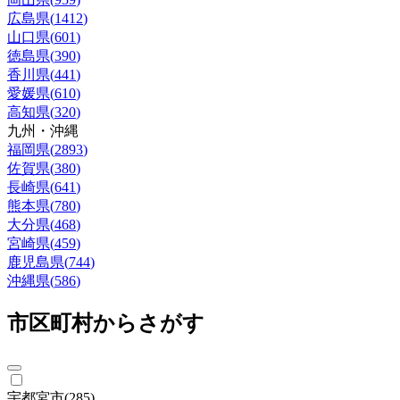
広島県
(
1412
)
山口県
(
601
)
徳島県
(
390
)
香川県
(
441
)
愛媛県
(
610
)
高知県
(
320
)
九州・沖縄
福岡県
(
2893
)
佐賀県
(
380
)
長崎県
(
641
)
熊本県
(
780
)
大分県
(
468
)
宮崎県
(
459
)
鹿児島県
(
744
)
沖縄県
(
586
)
市区町村からさがす
宇都宮市
(
285
)