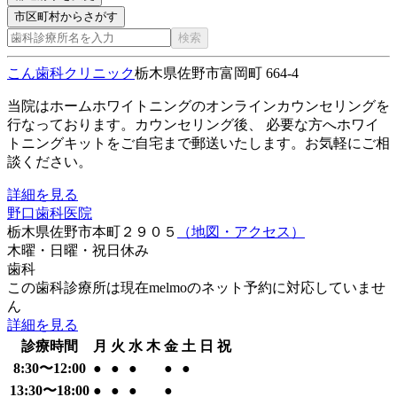
市区町村からさがす
検索
こん歯科クリニック
栃木県佐野市富岡町 664-4
当院はホームホワイトニングのオンラインカウンセリングを
行なっております。カウンセリング後、 必要な方へホワイ
トニングキットをご自宅まで郵送いたします。お気軽にご相
談ください。
詳細を見る
野口歯科医院
栃木県佐野市本町２９０５
（地図・アクセス）
木曜・日曜・祝日
休み
歯科
この歯科診療所は現在melmoのネット予約に対応していませ
ん
詳細を見る
診療時間
月
火
水
木
金
土
日
祝
8:30
〜
12:00
●
●
●
●
●
13:30
〜
18:00
●
●
●
●