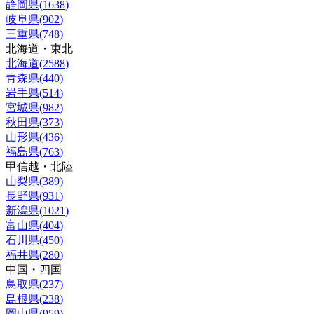
静岡県
(
1638
)
岐阜県
(
902
)
三重県
(
748
)
北海道・東北
北海道
(
2588
)
青森県
(
440
)
岩手県
(
514
)
宮城県
(
982
)
秋田県
(
373
)
山形県
(
436
)
福島県
(
763
)
甲信越・北陸
山梨県
(
389
)
長野県
(
931
)
新潟県
(
1021
)
富山県
(
404
)
石川県
(
450
)
福井県
(
280
)
中国・四国
鳥取県
(
237
)
島根県
(
238
)
岡山県
(
959
)