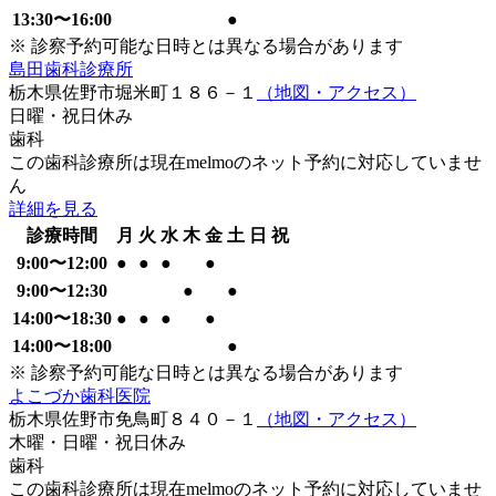
13:30
〜
16:00
●
※ 診察予約可能な日時とは異なる場合があります
島田歯科診療所
栃木県佐野市堀米町１８６－１
（地図・アクセス）
日曜・祝日
休み
歯科
この歯科診療所は現在melmoのネット予約に対応していませ
ん
詳細を見る
診療時間
月
火
水
木
金
土
日
祝
9:00
〜
12:00
●
●
●
●
9:00
〜
12:30
●
●
14:00
〜
18:30
●
●
●
●
14:00
〜
18:00
●
※ 診察予約可能な日時とは異なる場合があります
よこづか歯科医院
栃木県佐野市免鳥町８４０－１
（地図・アクセス）
木曜・日曜・祝日
休み
歯科
この歯科診療所は現在melmoのネット予約に対応していませ