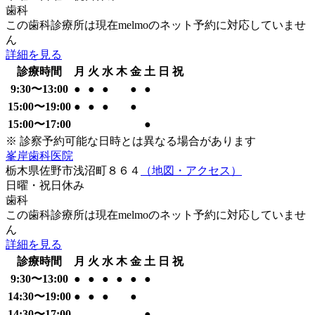
歯科
この歯科診療所は現在melmoのネット予約に対応していませ
ん
詳細を見る
診療時間
月
火
水
木
金
土
日
祝
9:30
〜
13:00
●
●
●
●
●
15:00
〜
19:00
●
●
●
●
15:00
〜
17:00
●
※ 診察予約可能な日時とは異なる場合があります
峯岸歯科医院
栃木県佐野市浅沼町８６４
（地図・アクセス）
日曜・祝日
休み
歯科
この歯科診療所は現在melmoのネット予約に対応していませ
ん
詳細を見る
診療時間
月
火
水
木
金
土
日
祝
9:30
〜
13:00
●
●
●
●
●
●
14:30
〜
19:00
●
●
●
●
14:30
〜
17:00
●