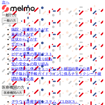
次へ
一般の方
一般の方
病院・診療所をさがす
薬局をさがす
症状からさがす
サポート
サポート環境
ビデオ通話の事前テスト
セキュリティの取り組み
安心安全への取り組み
PHR指針に係るチェックシート確認結果の公表
電子版お薬手帳ガイドラインに係るチェックシート確
認結果の公表
医療機関の方
医療機関の方
クラウド診療
支援システム
「CLINICS」