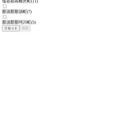
塩谷郡高根沢町
(
11
)
那須郡那須町
(
7
)
那須郡那珂川町
(
5
)
リセット
検索