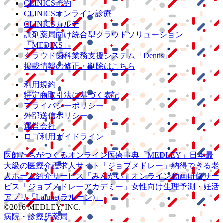
CLINICS予約
CLINICSオンライン診療
CLINICSカルテ
調剤薬局向け統合型クラウドソリューション
「MEDIXS」
クラウド歯科業務
支援システム
「Dentis」
掲載情報の修正・削除はこちら
利用規約
特定商取引法に基づく表記
プライバシーポリシー
外部送信ポリシー
運営会社
ロゴ利用ガイドライン
医師たちがつくる
オンライン医療事典
「MEDLEY」
日本最
大級の
医療介護求人サイト
「ジョブメドレー」
納得できる
老
人ホーム紹介サービス
「みんかい」
オンライン
動画研修サー
ビス
「ジョブメドレー
アカデミー」
女性向け
生理予測・妊活
アプリ
「Lalune(ラルーン)」
©2016 MEDLEY, INC.
病院・診療所
薬局