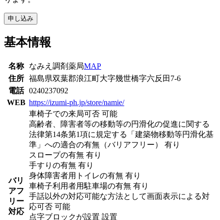
申し込み
基本情報
名称
なみえ調剤薬局
MAP
住所
福島県双葉郡浪江町大字幾世橋字六反田7-6
電話
0240237092
WEB
https://izumi-ph.jp/store/namie/
車椅子での来局可否 可能
高齢者、障害者等の移動等の円滑化の促進に関する
法律第14条第1項に規定する「建築物移動等円滑化基
準」への適合の有無（バリアフリー） 有り
スロープの有無 有り
手すりの有無 有り
身体障害者用トイレの有無 有り
バリ
車椅子利用者用駐車場の有無 有り
アフ
手話以外の対応可能な方法として画面表示による対
リー
応可否 可能
対応
点字ブロックが設置 設置