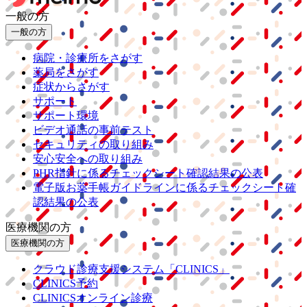
一般の方
一般の方
病院・診療所をさがす
薬局をさがす
症状からさがす
サポート
サポート環境
ビデオ通話の事前テスト
セキュリティの取り組み
安心安全への取り組み
PHR指針に係るチェックシート確認結果の公表
電子版お薬手帳ガイドラインに係るチェックシート確
認結果の公表
医療機関の方
医療機関の方
クラウド診療
支援システム
「CLINICS」
CLINICS予約
CLINICSオンライン診療