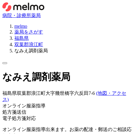
病院・診療所
薬局
melmo
薬局をさがす
福島県
双葉郡浪江町
なみえ調剤薬局
なみえ調剤薬局
福島県双葉郡浪江町大字幾世橋字六反田7-6
(地図・アクセ
ス)
オンライン服薬指導
処方箋送信
電子処方箋対応
オンライン服薬指導出来ます。お薬の配達・郵送のご相談応