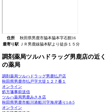
住所
秋田県男鹿市脇本脇本字石館16
最寄り駅
ＪＲ男鹿線脇本駅より徒歩１５分
調剤薬局ツルハドラッグ男鹿店
の近く
の薬局
調剤薬局ツルハドラッグ男鹿払戸店
秋田県男鹿市払戸字大堤１２７番１
オンライン
処方箋事前送信
ツルハ薬局男鹿みさき店
秋田県男鹿市船川港船川字海岸通り1-8-5
オンライン