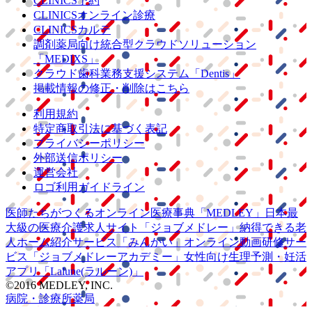
CLINICS予約
CLINICSオンライン診療
CLINICSカルテ
調剤薬局向け統合型クラウドソリューション
「MEDIXS」
クラウド歯科業務
支援システム
「Dentis」
掲載情報の修正・削除はこちら
利用規約
特定商取引法に基づく表記
プライバシーポリシー
外部送信ポリシー
運営会社
ロゴ利用ガイドライン
医師たちがつくる
オンライン医療事典
「MEDLEY」
日本最
大級の
医療介護求人サイト
「ジョブメドレー」
納得できる
老
人ホーム紹介サービス
「みんかい」
オンライン
動画研修サー
ビス
「ジョブメドレー
アカデミー」
女性向け
生理予測・妊活
アプリ
「Lalune(ラルーン)」
©2016 MEDLEY, INC.
病院・診療所
薬局