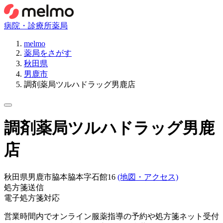
病院・診療所
薬局
melmo
薬局をさがす
秋田県
男鹿市
調剤薬局ツルハドラッグ男鹿店
調剤薬局ツルハドラッグ男鹿
店
秋田県男鹿市脇本脇本字石館16
(地図・アクセス)
処方箋送信
電子処方箋対応
営業時間内でオンライン服薬指導の予約や処方箋ネット受付