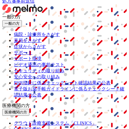
処方箋事前送信
一般の方
一般の方
病院・診療所をさがす
薬局をさがす
症状からさがす
サポート
サポート環境
ビデオ通話の事前テスト
セキュリティの取り組み
安心安全への取り組み
PHR指針に係るチェックシート確認結果の公表
電子版お薬手帳ガイドラインに係るチェックシート確
認結果の公表
医療機関の方
医療機関の方
クラウド診療
支援システム
「CLINICS」