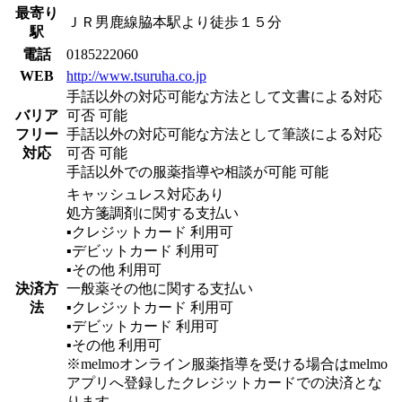
最寄り
ＪＲ男鹿線脇本駅より徒歩１５分
駅
電話
0185222060
WEB
http://www.tsuruha.co.jp
手話以外の対応可能な方法として文書による対応
バリア
可否 可能
フリー
手話以外の対応可能な方法として筆談による対応
対応
可否 可能
手話以外での服薬指導や相談が可能 可能
キャッシュレス対応あり
処方箋調剤に関する支払い
▪︎クレジットカード
利用可
▪︎デビットカード
利用可
▪︎その他
利用可
決済方
一般薬その他に関する支払い
法
▪︎クレジットカード
利用可
▪︎デビットカード
利用可
▪︎その他
利用可
※melmoオンライン服薬指導を受ける場合はmelmo
アプリへ登録したクレジットカードでの決済とな
ります。