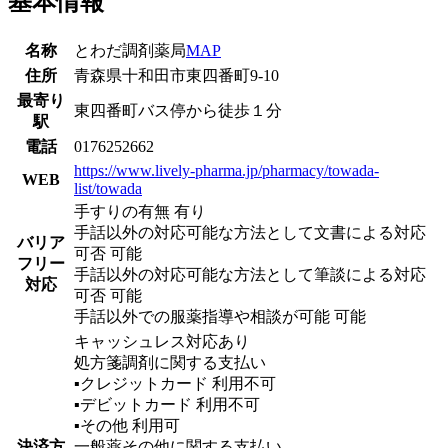
基本情報
名称
とわだ調剤薬局
MAP
住所
青森県十和田市東四番町9-10
最寄り
東四番町バス停から徒歩１分
駅
電話
0176252662
https://www.lively-pharma.jp/pharmacy/towada-
WEB
list/towada
手すりの有無 有り
手話以外の対応可能な方法として文書による対応
バリア
可否 可能
フリー
手話以外の対応可能な方法として筆談による対応
対応
可否 可能
手話以外での服薬指導や相談が可能 可能
キャッシュレス対応あり
処方箋調剤に関する支払い
▪︎クレジットカード
利用不可
▪︎デビットカード
利用不可
▪︎その他
利用可
決済方
一般薬その他に関する支払い