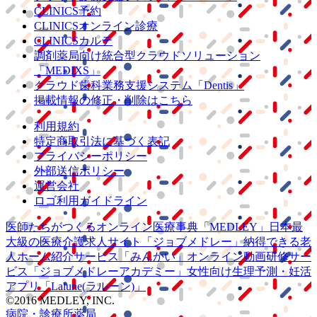
CLINICS予約
CLINICSオンライン診療
CLINICSカルテ
調剤薬局向け統合型クラウドソリューション
「MEDIXS」
クラウド歯科業務
支援システム
「Dentis」
掲載情報の修正・削除はこちら
利用規約
特定商取引法に基づく表記
プライバシーポリシー
外部送信ポリシー
運営会社
ロゴ利用ガイドライン
医師たちがつくる
オンライン医療事典
「MEDLEY」
日本最
大級の
医療介護求人サイト
「ジョブメドレー」
納得できる
老
人ホーム紹介サービス
「みんかい」
オンライン
動画研修サー
ビス
「ジョブメドレー
アカデミー」
女性向け
生理予測・妊活
アプリ
「Lalune(ラルーン)」
©2016 MEDLEY, INC.
病院・診療所
薬局