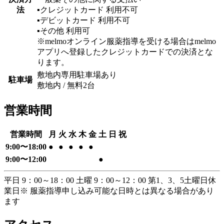
法
▪︎クレジットカード
利用不可
▪︎デビットカード
利用不可
▪︎その他
利用可
※melmoオンライン服薬指導を受ける場合はmelmo
アプリへ登録したクレジットカードでの決済とな
ります。
敷地内専用駐車場あり
駐車場
敷地内 / 無料
2
台
営業時間
営業時間
月
火
水
木
金
土
日
祝
9:00
〜
18:00
●
●
●
●
●
9:00
〜
12:00
●
平日 9：00～18：00 土曜 9：00～12：00 第1、3、5土曜日休
業日
※ 服薬指導申し込み可能な日時とは異なる場合があり
ます