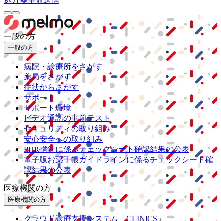
処方箋事前送信
一般の方
一般の方
病院・診療所をさがす
薬局をさがす
症状からさがす
サポート
サポート環境
ビデオ通話の事前テスト
セキュリティの取り組み
安心安全への取り組み
PHR指針に係るチェックシート確認結果の公表
電子版お薬手帳ガイドラインに係るチェックシート確
認結果の公表
医療機関の方
医療機関の方
クラウド診療
支援システム
「CLINICS」