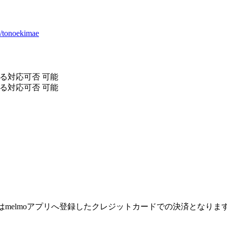
t/tonoekimae
る対応可否 可能
る対応可否 可能
合はmelmoアプリへ登録したクレジットカードでの決済となりま