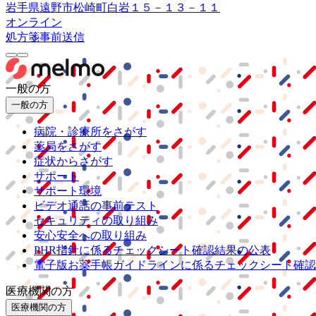
岩手県遠野市松崎町白岩１５－１３－１１
オンライン
処方箋事前送信
一般の方
一般の方
病院・診療所をさがす
薬局をさがす
症状からさがす
サポート
サポート環境
ビデオ通話の事前テスト
セキュリティの取り組み
安心安全への取り組み
PHR指針に係るチェックシート確認結果の公表
電子版お薬手帳ガイドラインに係るチェックシート確認
医療機関の方
医療機関の方