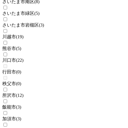
さいたま市南区
(
8
)
さいたま市緑区
(
5
)
さいたま市岩槻区
(
3
)
川越市
(
19
)
熊谷市
(
5
)
川口市
(
22
)
行田市
(
0
)
秩父市
(
0
)
所沢市
(
12
)
飯能市
(
3
)
加須市
(
3
)