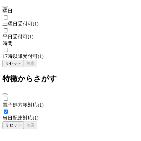
曜日
土曜日受付可
(
1
)
平日受付可
(
1
)
時間
17時以降受付可
(
1
)
リセット
検索
特徴からさがす
電子処方箋対応
(
1
)
当日配達対応
(
1
)
リセット
検索