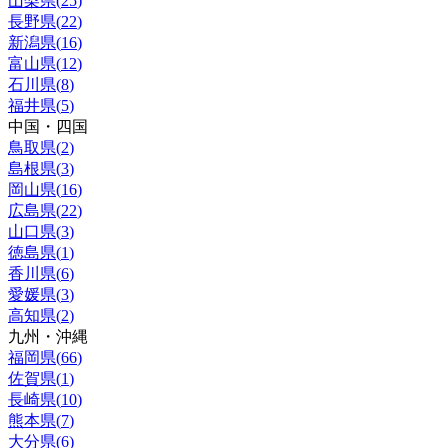
山梨県
(
25
)
長野県
(
22
)
新潟県
(
16
)
富山県
(
12
)
石川県
(
8
)
福井県
(
5
)
中国・四国
鳥取県
(
2
)
島根県
(
3
)
岡山県
(
16
)
広島県
(
22
)
山口県
(
3
)
徳島県
(
1
)
香川県
(
6
)
愛媛県
(
3
)
高知県
(
2
)
九州・沖縄
福岡県
(
66
)
佐賀県
(
1
)
長崎県
(
10
)
熊本県
(
7
)
大分県
(
6
)