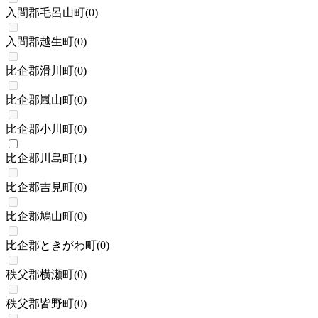
入間郡毛呂山町
(
0
)
入間郡越生町
(
0
)
比企郡滑川町
(
0
)
比企郡嵐山町
(
0
)
比企郡小川町
(
0
)
比企郡川島町
(
1
)
比企郡吉見町
(
0
)
比企郡鳩山町
(
0
)
比企郡ときがわ町
(
0
)
秩父郡横瀬町
(
0
)
秩父郡皆野町
(
0
)