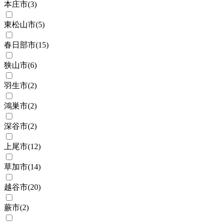
本庄市
(
3
)
東松山市
(
5
)
春日部市
(
15
)
狭山市
(
6
)
羽生市
(
2
)
鴻巣市
(
2
)
深谷市
(
2
)
上尾市
(
12
)
草加市
(
14
)
越谷市
(
20
)
蕨市
(
2
)