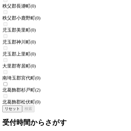
秩父郡長瀞町
(
0
)
秩父郡小鹿野町
(
0
)
児玉郡美里町
(
0
)
児玉郡神川町
(
0
)
児玉郡上里町
(
0
)
大里郡寄居町
(
0
)
南埼玉郡宮代町
(
0
)
北葛飾郡杉戸町
(
2
)
北葛飾郡松伏町
(
0
)
リセット
検索
受付時間からさがす