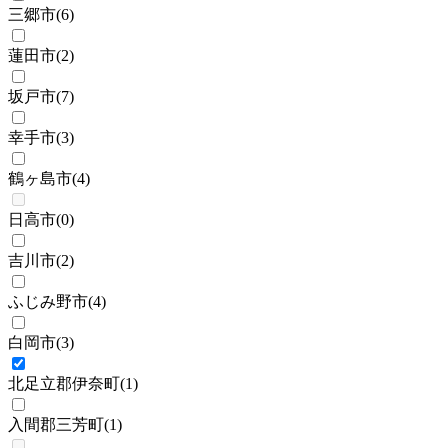
三郷市
(
6
)
蓮田市
(
2
)
坂戸市
(
7
)
幸手市
(
3
)
鶴ヶ島市
(
4
)
日高市
(
0
)
吉川市
(
2
)
ふじみ野市
(
4
)
白岡市
(
3
)
北足立郡伊奈町
(
1
)
入間郡三芳町
(
1
)