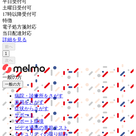
平日受付可
土曜日受付可
17時以降受付可
特徴
電子処方箋対応
当日配達対応
詳細を見る
前へ
1
次へ
一般の方
一般の方
病院・診療所をさがす
薬局をさがす
症状からさがす
サポート
サポート環境
ビデオ通話の事前テスト
セキュリティの取り組み