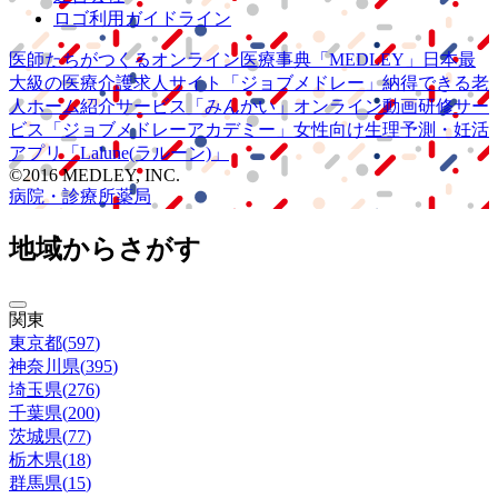
ロゴ利用ガイドライン
医師たちがつくる
オンライン医療事典
「MEDLEY」
日本最
大級の
医療介護求人サイト
「ジョブメドレー」
納得できる
老
人ホーム紹介サービス
「みんかい」
オンライン
動画研修サー
ビス
「ジョブメドレー
アカデミー」
女性向け
生理予測・妊活
アプリ
「Lalune(ラルーン)」
©2016 MEDLEY, INC.
病院・診療所
薬局
地域からさがす
関東
東京都
(
597
)
神奈川県
(
395
)
埼玉県
(
276
)
千葉県
(
200
)
茨城県
(
77
)
栃木県
(
18
)
群馬県
(
15
)