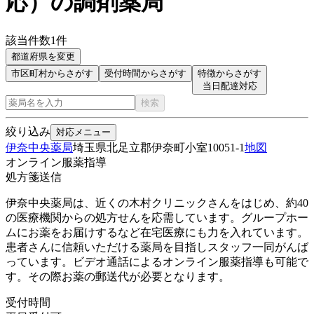
応
）
の調剤薬局
該当件数
1
件
都道府県を変更
市区町村からさがす
受付時間からさがす
特徴からさがす
当日配達対応
検索
絞り込み
対応メニュー
伊奈中央薬局
埼玉県北足立郡伊奈町小室10051-1
地図
オンライン服薬指導
処方箋送信
伊奈中央薬局は、近くの木村クリニックさんをはじめ、約40
の医療機関からの処方せんを応需しています。グループホー
ムにお薬をお届けするなど在宅医療にも力を入れています。
患者さんに信頼いただける薬局を目指しスタッフ一同がんば
っています。ビデオ通話によるオンライン服薬指導も可能で
す。その際お薬の郵送代が必要となります。
受付時間