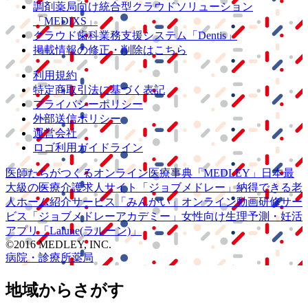
調剤薬局向け統合型クラウドソリューション
「MEDIXS」
クラウド歯科業務
支援システム
「Dentis」
掲載情報の修正・削除はこちら
利用規約
特定商取引法に基づく表記
プライバシーポリシー
外部送信ポリシー
運営会社
ロゴ利用ガイドライン
医師たちがつくる
オンライン医療事典
「MEDLEY」
日本最
大級の
医療介護求人サイト
「ジョブメドレー」
納得できる
老
人ホーム紹介サービス
「みんかい」
オンライン
動画研修サー
ビス
「ジョブメドレー
アカデミー」
女性向け
生理予測・妊活
アプリ
「Lalune(ラルーン)」
©2016 MEDLEY, INC.
病院・診療所
薬局
地域からさがす