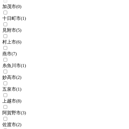
加茂市
(
0
)
十日町市
(
1
)
見附市
(
5
)
村上市
(
6
)
燕市
(
7
)
糸魚川市
(
1
)
妙高市
(
2
)
五泉市
(
1
)
上越市
(
8
)
阿賀野市
(
3
)
佐渡市
(
2
)