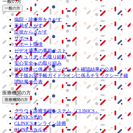
一般の方
一般の方
病院・診療所をさがす
薬局をさがす
症状からさがす
サポート
サポート環境
ビデオ通話の事前テスト
セキュリティの取り組み
安心安全への取り組み
PHR指針に係るチェックシート確認結果の公表
電子版お薬手帳ガイドラインに係るチェックシート確
認結果の公表
医療機関の方
医療機関の方
クラウド診療
支援システム
「CLINICS」
CLINICS予約
CLINICSオンライン診療
CLINICSカルテ