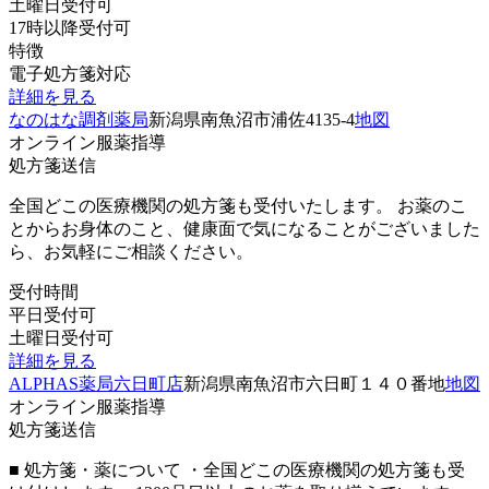
土曜日受付可
17時以降受付可
特徴
電子処方箋対応
詳細を見る
なのはな調剤薬局
新潟県南魚沼市浦佐4135-4
地図
オンライン服薬指導
処方箋送信
全国どこの医療機関の処方箋も受付いたします。 お薬のこ
とからお身体のこと、健康面で気になることがございました
ら、お気軽にご相談ください。
受付時間
平日受付可
土曜日受付可
詳細を見る
ALPHAS薬局六日町店
新潟県南魚沼市六日町１４０番地
地図
オンライン服薬指導
処方箋送信
■ 処方箋・薬について ・全国どこの医療機関の処方箋も受