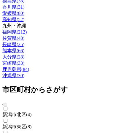
徳島県
(
38
)
香川県
(
31
)
愛媛県
(
80
)
高知県
(
52
)
九州・沖縄
福岡県
(
212
)
佐賀県
(
48
)
長崎県
(
35
)
熊本県
(
66
)
大分県
(
28
)
宮崎県
(
33
)
鹿児島県
(
84
)
沖縄県
(
30
)
市区町村からさがす
新潟市北区
(
4
)
新潟市東区
(
8
)