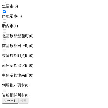
魚沼市
(
6
)
南魚沼市
(
5
)
胎内市
(
1
)
北蒲原郡聖籠町
(
0
)
南蒲原郡田上町
(
0
)
東蒲原郡阿賀町
(
0
)
南魚沼郡湯沢町
(
0
)
中魚沼郡津南町
(
0
)
刈羽郡刈羽村
(
0
)
岩船郡関川村
(
0
)
リセット
検索