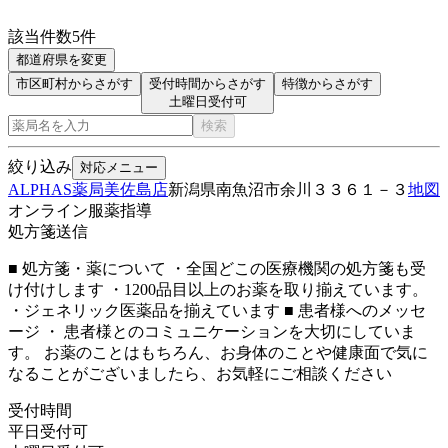
該当件数
5
件
都道府県を変更
市区町村からさがす
受付時間からさがす
特徴からさがす
土曜日受付可
検索
絞り込み
対応メニュー
ALPHAS薬局美佐島店
新潟県南魚沼市余川３３６１－３
地図
オンライン服薬指導
処方箋送信
■ 処方箋・薬について ・全国どこの医療機関の処方箋も受
け付けします ・1200品目以上のお薬を取り揃えています。
・ジェネリック医薬品を揃えています ■ 患者様へのメッセ
ージ ・ 患者様とのコミュニケーションを大切にしていま
す。 お薬のことはもちろん、お身体のことや健康面で気に
なることがございましたら、お気軽にご相談ください
受付時間
平日受付可