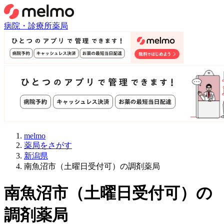
病院・診療所
薬局
melmo
薬局をさがす
新潟県
南魚沼市（土曜日受付可）の調剤薬局
南魚沼市
（
土曜日受付可
）
の
調剤薬局