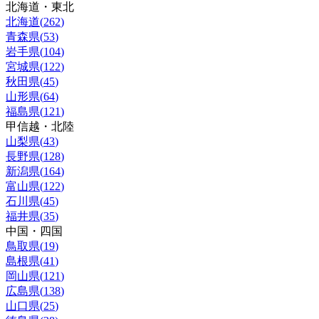
北海道・東北
北海道
(
262
)
青森県
(
53
)
岩手県
(
104
)
宮城県
(
122
)
秋田県
(
45
)
山形県
(
64
)
福島県
(
121
)
甲信越・北陸
山梨県
(
43
)
長野県
(
128
)
新潟県
(
164
)
富山県
(
122
)
石川県
(
45
)
福井県
(
35
)
中国・四国
鳥取県
(
19
)
島根県
(
41
)
岡山県
(
121
)
広島県
(
138
)
山口県
(
25
)