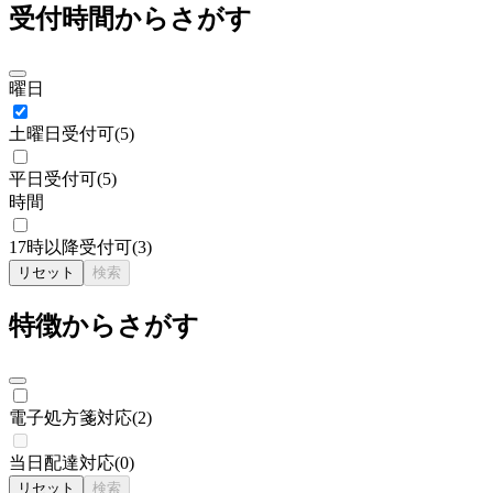
受付時間からさがす
曜日
土曜日受付可
(
5
)
平日受付可
(
5
)
時間
17時以降受付可
(
3
)
リセット
検索
特徴からさがす
電子処方箋対応
(
2
)
当日配達対応
(
0
)
リセット
検索