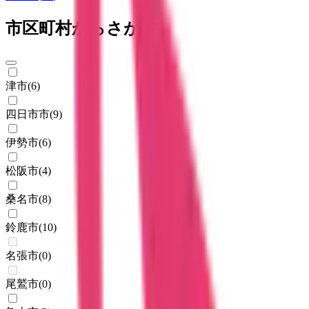
市区町村からさがす
津市
(
6
)
四日市市
(
9
)
伊勢市
(
6
)
松阪市
(
4
)
桑名市
(
8
)
鈴鹿市
(
10
)
名張市
(
0
)
尾鷲市
(
0
)