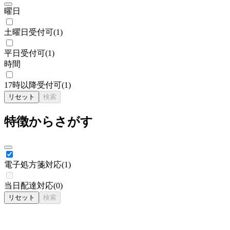
曜日
土曜日受付可
(
1
)
平日受付可
(
1
)
時間
17時以降受付可
(
1
)
リセット
検索
特徴からさがす
電子処方箋対応
(
1
)
当日配達対応
(
0
)
リセット
検索