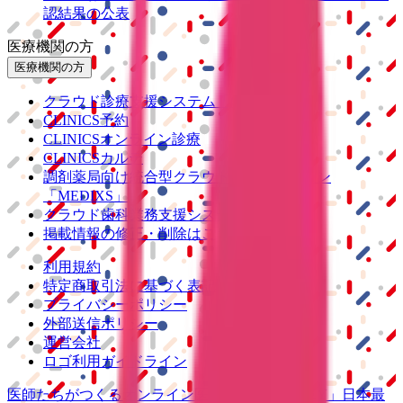
認結果の公表
医療機関の方
医療機関の方
クラウド診療
支援システム
「CLINICS」
CLINICS予約
CLINICSオンライン診療
CLINICSカルテ
調剤薬局向け統合型クラウドソリューション
「MEDIXS」
クラウド歯科業務
支援システム
「Dentis」
掲載情報の修正・削除はこちら
利用規約
特定商取引法に基づく表記
プライバシーポリシー
外部送信ポリシー
運営会社
ロゴ利用ガイドライン
医師たちがつくる
オンライン医療事典
「MEDLEY」
日本最