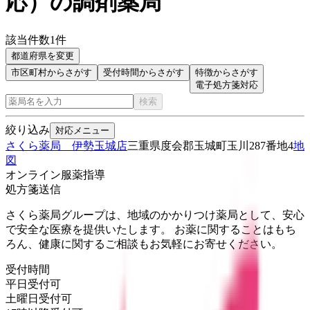
応
）
の調剤薬局
該当件数
1
件
都道府県を変更
市区町村からさがす
受付時間からさがす
特徴からさがす
電子処方箋対応
検索
絞り込み
対応メニュー
さくら薬局 伊勢玉城店
三重県度会郡玉城町玉川287番地4
地
図
オンライン服薬指導
処方箋送信
さくら薬局グループは、地域のかかりつけ薬局として、安心
で安全な医療を提供いたします。 お薬に関することはもち
ろん、健康に関するご相談もお気軽にお寄せください。
受付時間
平日受付可
土曜日受付可