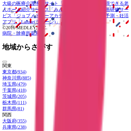
大級の
医療介護求人サイト
「ジョブメドレー」
納得できる
老
人ホーム紹介サービス
「みんかい」
オンライン
動画研修サー
ビス
「ジョブメドレー
アカデミー」
女性向け
生理予測・妊活
アプリ
「Lalune(ラルーン)」
©2016 MEDLEY, INC.
病院・診療所
薬局
地域からさがす
関東
東京都
(
934
)
神奈川県
(
885
)
埼玉県
(
479
)
千葉県
(
418
)
茨城県
(
205
)
栃木県
(
111
)
群馬県
(
81
)
関西
大阪府
(
355
)
兵庫県
(
238
)