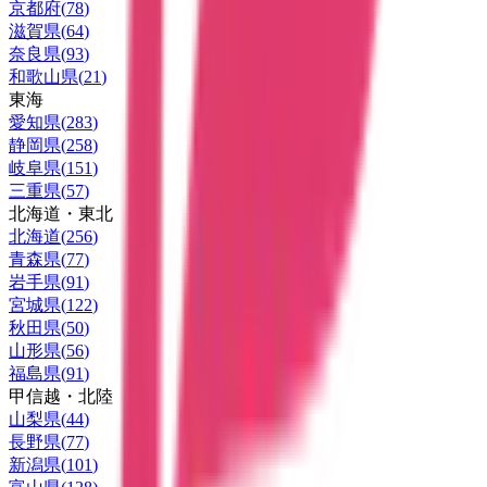
京都府
(
78
)
滋賀県
(
64
)
奈良県
(
93
)
和歌山県
(
21
)
東海
愛知県
(
283
)
静岡県
(
258
)
岐阜県
(
151
)
三重県
(
57
)
北海道・東北
北海道
(
256
)
青森県
(
77
)
岩手県
(
91
)
宮城県
(
122
)
秋田県
(
50
)
山形県
(
56
)
福島県
(
91
)
甲信越・北陸
山梨県
(
44
)
長野県
(
77
)
新潟県
(
101
)