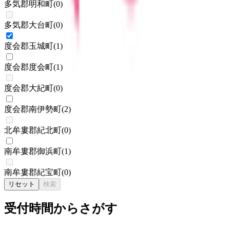
多気郡明和町
(
0
)
多気郡大台町
(
0
)
度会郡玉城町
(
1
)
度会郡度会町
(
1
)
度会郡大紀町
(
0
)
度会郡南伊勢町
(
2
)
北牟婁郡紀北町
(
0
)
南牟婁郡御浜町
(
1
)
南牟婁郡紀宝町
(
0
)
リセット
検索
受付時間からさがす