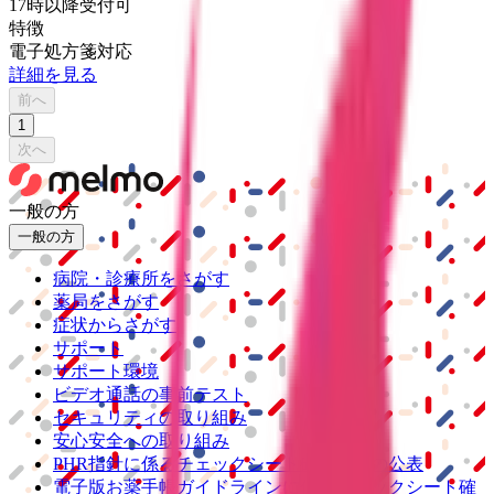
17時以降受付可
特徴
電子処方箋対応
詳細を見る
前へ
1
次へ
一般の方
一般の方
病院・診療所をさがす
薬局をさがす
症状からさがす
サポート
サポート環境
ビデオ通話の事前テスト
セキュリティの取り組み
安心安全への取り組み
PHR指針に係るチェックシート確認結果の公表
電子版お薬手帳ガイドラインに係るチェックシート確