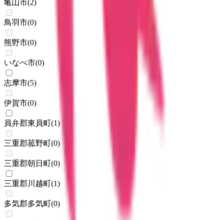
亀山市
(
2
)
鳥羽市
(
0
)
熊野市
(
0
)
いなべ市
(
0
)
志摩市
(
5
)
伊賀市
(
0
)
員弁郡東員町
(
1
)
三重郡菰野町
(
0
)
三重郡朝日町
(
0
)
三重郡川越町
(
1
)
多気郡多気町
(
0
)