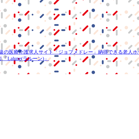
級の
医療介護求人サイト
「ジョブメドレー」
納得できる
老人ホ
リ
「Lalune(ラルーン)」