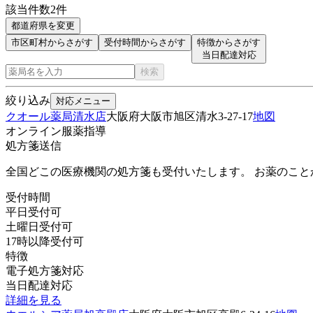
該当件数
2
件
都道府県を変更
市区町村からさがす
受付時間からさがす
特徴からさがす
当日配達対応
検索
絞り込み
対応メニュー
クオール薬局清水店
大阪府大阪市旭区清水3-27-17
地図
オンライン服薬指導
処方箋送信
全国どこの医療機関の処方箋も受付いたします。 お薬のこ
受付時間
平日受付可
土曜日受付可
17時以降受付可
特徴
電子処方箋対応
当日配達対応
詳細を見る