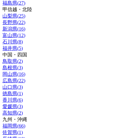
福島県
(
27
)
甲信越・北陸
山梨県
(
25
)
長野県
(
22
)
新潟県
(
16
)
富山県
(
12
)
石川県
(
8
)
福井県
(
5
)
中国・四国
鳥取県
(
2
)
島根県
(
3
)
岡山県
(
16
)
広島県
(
22
)
山口県
(
3
)
徳島県
(
1
)
香川県
(
6
)
愛媛県
(
3
)
高知県
(
2
)
九州・沖縄
福岡県
(
66
)
佐賀県
(
1
)