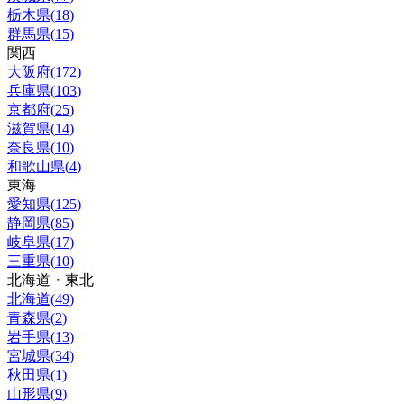
栃木県
(
18
)
群馬県
(
15
)
関西
大阪府
(
172
)
兵庫県
(
103
)
京都府
(
25
)
滋賀県
(
14
)
奈良県
(
10
)
和歌山県
(
4
)
東海
愛知県
(
125
)
静岡県
(
85
)
岐阜県
(
17
)
三重県
(
10
)
北海道・東北
北海道
(
49
)
青森県
(
2
)
岩手県
(
13
)
宮城県
(
34
)
秋田県
(
1
)
山形県
(
9
)