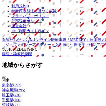
利用規約
特定商取引法に基づく表記
プライバシーポリシー
外部送信ポリシー
運営会社
ロゴ利用ガイドライン
医師たちがつくる
オンライン医療事典
「MEDLEY」
日本最大
「ジョブメドレー
アカデミー」
女性向け
生理予測・妊活アプ
©2016 MEDLEY, INC.
病院・診療所
薬局
地域からさがす
関東
東京都
(
597
)
神奈川県
(
395
)
埼玉県
(
276
)
千葉県
(
200
)
茨城県
(
77
)