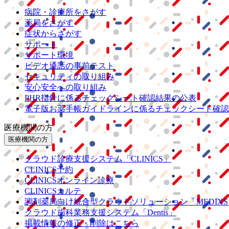
病院・診療所をさがす
薬局をさがす
症状からさがす
サポート
サポート環境
ビデオ通話の事前テスト
セキュリティの取り組み
安心安全への取り組み
PHR指針に係るチェックシート確認結果の公表
電子版お薬手帳ガイドラインに係るチェックシート確認
医療機関の方
医療機関の方
クラウド診療
支援システム
「CLINICS」
CLINICS予約
CLINICSオンライン診療
CLINICSカルテ
調剤薬局向け統合型クラウドソリューション
「MEDIX
クラウド歯科業務
支援システム
「Dentis」
掲載情報の修正・削除はこちら