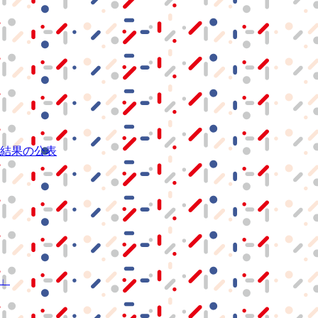
結果の公表
S」