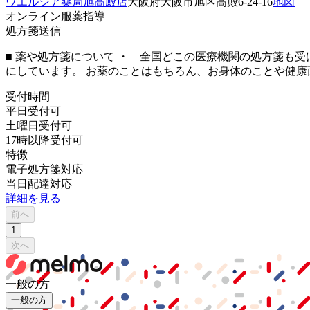
ウエルシア薬局旭高殿店
大阪府大阪市旭区高殿6-24-16
地図
オンライン服薬指導
処方箋送信
■ 薬や処方箋について ・ 全国どこの医療機関の処方箋も受
にしています。 お薬のことはもちろん、お身体のことや健康
受付時間
平日受付可
土曜日受付可
17時以降受付可
特徴
電子処方箋対応
当日配達対応
詳細を見る
前へ
1
次へ
一般の方
一般の方