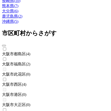
長崎県
(
10
)
熊本県
(
7
)
大分県
(
6
)
鹿児島県
(
2
)
沖縄県
(
5
)
市区町村からさがす
大阪市都島区
(
4
)
大阪市福島区
(
2
)
大阪市此花区
(
0
)
大阪市西区
(
4
)
大阪市港区
(
0
)
大阪市大正区
(
0
)