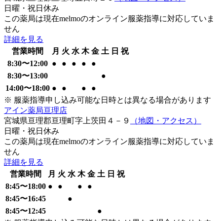
日曜・祝日
休み
この薬局は現在melmoのオンライン服薬指導に対応していま
せん
詳細を見る
営業時間
月
火
水
木
金
土
日
祝
8:30
〜
12:00
●
●
●
●
●
8:30
〜
13:00
●
14:00
〜
18:00
●
●
●
●
※ 服薬指導申し込み可能な日時とは異なる場合があります
アイン薬局亘理店
宮城県亘理郡亘理町字上茨田４－９
（地図・アクセス）
日曜・祝日
休み
この薬局は現在melmoのオンライン服薬指導に対応していま
せん
詳細を見る
営業時間
月
火
水
木
金
土
日
祝
8:45
〜
18:00
●
●
●
●
8:45
〜
16:45
●
8:45
〜
12:45
●