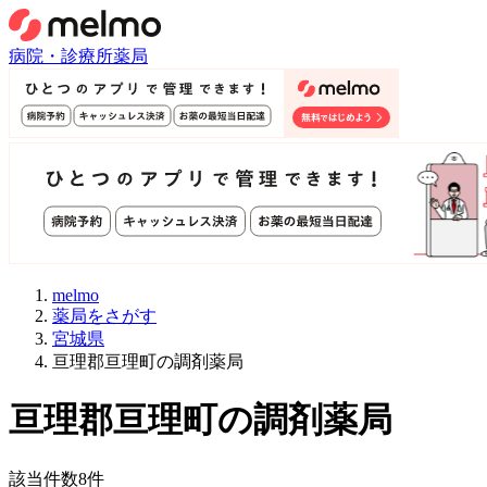
病院・診療所
薬局
melmo
薬局をさがす
宮城県
亘理郡亘理町の調剤薬局
亘理郡亘理町
の調剤薬局
該当件数
8
件