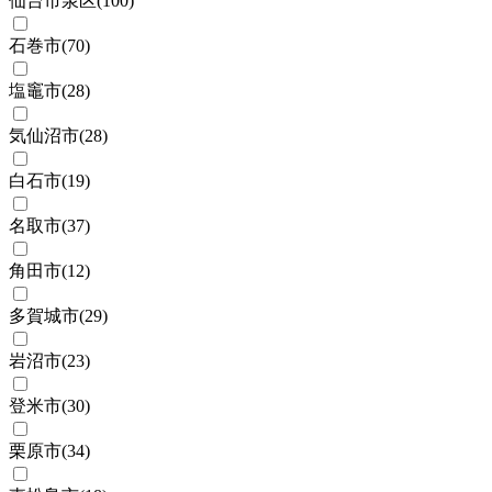
仙台市泉区
(
100
)
石巻市
(
70
)
塩竈市
(
28
)
気仙沼市
(
28
)
白石市
(
19
)
名取市
(
37
)
角田市
(
12
)
多賀城市
(
29
)
岩沼市
(
23
)
登米市
(
30
)
栗原市
(
34
)