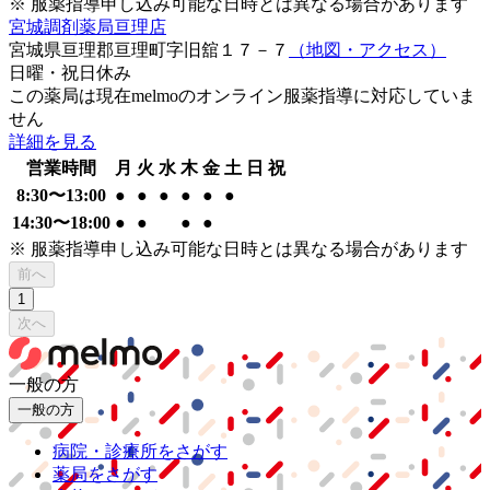
※ 服薬指導申し込み可能な日時とは異なる場合があります
宮城調剤薬局亘理店
宮城県亘理郡亘理町字旧舘１７－７
（地図・アクセス）
日曜・祝日
休み
この薬局は現在melmoのオンライン服薬指導に対応していま
せん
詳細を見る
営業時間
月
火
水
木
金
土
日
祝
8:30
〜
13:00
●
●
●
●
●
●
14:30
〜
18:00
●
●
●
●
※ 服薬指導申し込み可能な日時とは異なる場合があります
前へ
1
次へ
一般の方
一般の方
病院・診療所をさがす
薬局をさがす