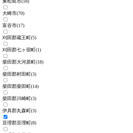
東松島市
(
18
)
大崎市
(
70
)
富谷市
(
17
)
刈田郡蔵王町
(
5
)
刈田郡七ヶ宿町
(
1
)
柴田郡大河原町
(
18
)
柴田郡村田町
(
3
)
柴田郡柴田町
(
14
)
柴田郡川崎町
(
3
)
伊具郡丸森町
(
3
)
亘理郡亘理町
(
8
)