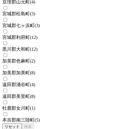
亘理郡山元町
(
4
)
宮城郡松島町
(
3
)
宮城郡七ヶ浜町
(
3
)
宮城郡利府町
(
12
)
黒川郡大和町
(
12
)
加美郡色麻町
(
2
)
加美郡加美町
(
8
)
遠田郡涌谷町
(
4
)
遠田郡美里町
(
8
)
牡鹿郡女川町
(
1
)
本吉郡南三陸町
(
5
)
リセット
検索