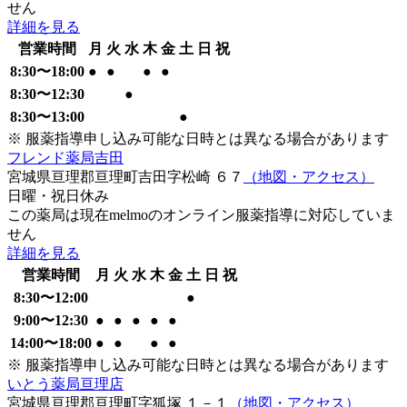
せん
詳細を見る
営業時間
月
火
水
木
金
土
日
祝
8:30
〜
18:00
●
●
●
●
8:30
〜
12:30
●
8:30
〜
13:00
●
※ 服薬指導申し込み可能な日時とは異なる場合があります
フレンド薬局吉田
宮城県亘理郡亘理町吉田字松崎 ６７
（地図・アクセス）
日曜・祝日
休み
この薬局は現在melmoのオンライン服薬指導に対応していま
せん
詳細を見る
営業時間
月
火
水
木
金
土
日
祝
8:30
〜
12:00
●
9:00
〜
12:30
●
●
●
●
●
14:00
〜
18:00
●
●
●
●
※ 服薬指導申し込み可能な日時とは異なる場合があります
いとう薬局亘理店
宮城県亘理郡亘理町字狐塚 １－１
（地図・アクセス）