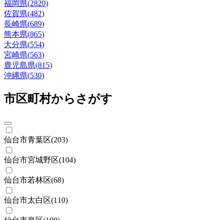
福岡県
(
2820
)
佐賀県
(
482
)
長崎県
(
689
)
熊本県
(
865
)
大分県
(
554
)
宮崎県
(
563
)
鹿児島県
(
815
)
沖縄県
(
530
)
市区町村からさがす
仙台市青葉区
(
203
)
仙台市宮城野区
(
104
)
仙台市若林区
(
68
)
仙台市太白区
(
110
)