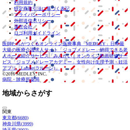
利用規約
特定商取引法に基づく表記
プライバシーポリシー
外部送信ポリシー
運営会社
ロゴ利用ガイドライン
医師たちがつくる
オンライン医療事典
「MEDLEY」
日本最
大級の
医療介護求人サイト
「ジョブメドレー」
納得できる
老
人ホーム紹介サービス
「みんかい」
オンライン
動画研修サー
ビス
「ジョブメドレー
アカデミー」
女性向け
生理予測・妊活
アプリ
「Lalune(ラルーン)」
©2016 MEDLEY, INC.
病院・診療所
薬局
地域からさがす
関東
東京都
(
6680
)
神奈川県
(
3999
)
埼玉県
(
3003
)