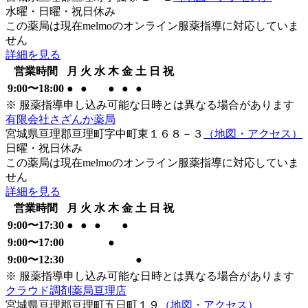
水曜・日曜・祝日
休み
この薬局は現在melmoのオンライン服薬指導に対応していま
せん
詳細を見る
営業時間
月
火
水
木
金
土
日
祝
9:00
〜
18:00
●
●
●
●
●
※ 服薬指導申し込み可能な日時とは異なる場合があります
有限会社さざんか薬局
宮城県亘理郡亘理町字中町東１６８－３
（地図・アクセス）
日曜・祝日
休み
この薬局は現在melmoのオンライン服薬指導に対応していま
せん
詳細を見る
営業時間
月
火
水
木
金
土
日
祝
9:00
〜
17:30
●
●
●
●
9:00
〜
17:00
●
9:00
〜
12:30
●
※ 服薬指導申し込み可能な日時とは異なる場合があります
クラウド調剤薬局亘理店
宮城県亘理郡亘理町五日町１９
（地図・アクセス）