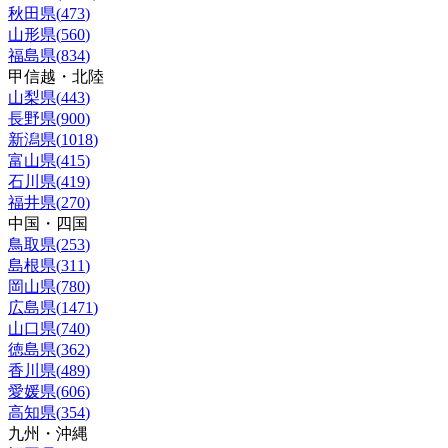
秋田県
(
473
)
山形県
(
560
)
福島県
(
834
)
甲信越・北陸
山梨県
(
443
)
長野県
(
900
)
新潟県
(
1018
)
富山県
(
415
)
石川県
(
419
)
福井県
(
270
)
中国・四国
鳥取県
(
253
)
島根県
(
311
)
岡山県
(
780
)
広島県
(
1471
)
山口県
(
740
)
徳島県
(
362
)
香川県
(
489
)
愛媛県
(
606
)
高知県
(
354
)
九州・沖縄