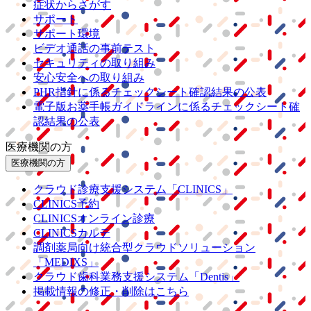
症状からさがす
サポート
サポート環境
ビデオ通話の事前テスト
セキュリティの取り組み
安心安全への取り組み
PHR指針に係るチェックシート確認結果の公表
電子版お薬手帳ガイドラインに係るチェックシート確
認結果の公表
医療機関の方
医療機関の方
クラウド診療
支援システム
「CLINICS」
CLINICS予約
CLINICSオンライン診療
CLINICSカルテ
調剤薬局向け統合型クラウドソリューション
「MEDIXS」
クラウド歯科業務
支援システム
「Dentis」
掲載情報の修正・削除はこちら