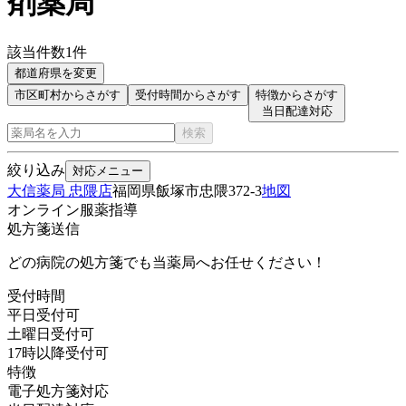
剤薬局
該当件数
1
件
都道府県を変更
市区町村からさがす
受付時間からさがす
特徴からさがす
当日配達対応
検索
絞り込み
対応メニュー
大信薬局 忠隈店
福岡県飯塚市忠隈372-3
地図
オンライン服薬指導
処方箋送信
どの病院の処方箋でも当薬局へお任せください！
受付時間
平日受付可
土曜日受付可
17時以降受付可
特徴
電子処方箋対応