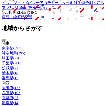
ビス
「ジョブメドレー
アカデミー」
女性向け
生理予測・妊活
アプリ
「Lalune(ラルーン)」
©2016 MEDLEY, INC.
病院・診療所
薬局
地域からさがす
関東
東京都
(
597
)
神奈川県
(
395
)
埼玉県
(
276
)
千葉県
(
200
)
茨城県
(
77
)
栃木県
(
18
)
群馬県
(
15
)
関西
大阪府
(
172
)
兵庫県
(
103
)
京都府
(
25
)
滋賀県
(
14
)