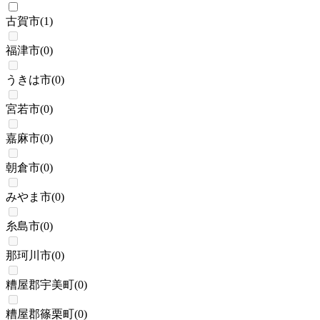
古賀市
(
1
)
福津市
(
0
)
うきは市
(
0
)
宮若市
(
0
)
嘉麻市
(
0
)
朝倉市
(
0
)
みやま市
(
0
)
糸島市
(
0
)
那珂川市
(
0
)
糟屋郡宇美町
(
0
)
糟屋郡篠栗町
(
0
)