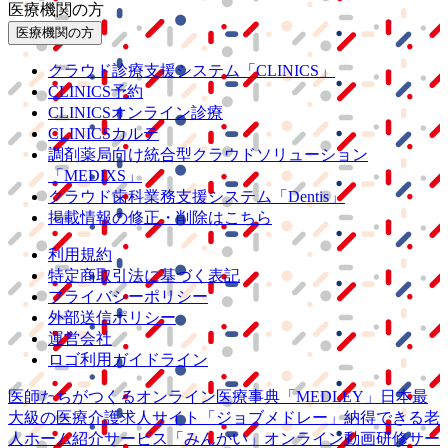
医療機関の方
医療機関の方
クラウド診療
支援システム
「CLINICS」
CLINICS予約
CLINICSオンライン診療
CLINICSカルテ
調剤薬局向け統合型クラウドソリューション
「MEDIXS」
クラウド歯科業務
支援システム
「Dentis」
掲載情報の修正・削除はこちら
利用規約
特定商取引法に基づく表記
プライバシーポリシー
外部送信ポリシー
運営会社
ロゴ利用ガイドライン
医師たちがつくる
オンライン医療事典
「MEDLEY」
日本最
大級の
医療介護求人サイト
「ジョブメドレー」
納得できる
老
人ホーム紹介サービス
「みんかい」
オンライン
動画研修サー