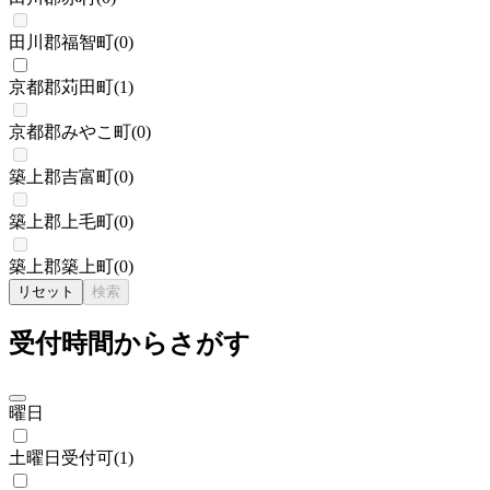
田川郡福智町
(
0
)
京都郡苅田町
(
1
)
京都郡みやこ町
(
0
)
築上郡吉富町
(
0
)
築上郡上毛町
(
0
)
築上郡築上町
(
0
)
リセット
検索
受付時間からさがす
曜日
土曜日受付可
(
1
)