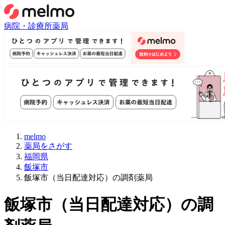
病院・診療所
薬局
melmo
薬局をさがす
福岡県
飯塚市
飯塚市（当日配達対応）の調剤薬局
飯塚市
（
当日配達対応
）
の調