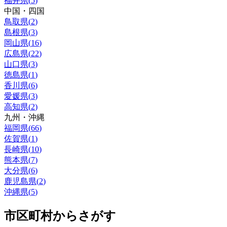
福井県
(
5
)
中国・四国
鳥取県
(
2
)
島根県
(
3
)
岡山県
(
16
)
広島県
(
22
)
山口県
(
3
)
徳島県
(
1
)
香川県
(
6
)
愛媛県
(
3
)
高知県
(
2
)
九州・沖縄
福岡県
(
66
)
佐賀県
(
1
)
長崎県
(
10
)
熊本県
(
7
)
大分県
(
6
)
鹿児島県
(
2
)
沖縄県
(
5
)
市区町村からさがす