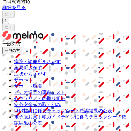
当日配達対応
詳細を見る
前へ
1
次へ
一般の方
一般の方
病院・診療所をさがす
薬局をさがす
症状からさがす
サポート
サポート環境
ビデオ通話の事前テスト
セキュリティの取り組み
安心安全への取り組み
PHR指針に係るチェックシート確認結果の公表
電子版お薬手帳ガイドラインに係るチェックシート確
認結果の公表