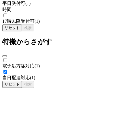
平日受付可
(
1
)
時間
17時以降受付可
(
1
)
リセット
検索
特徴からさがす
電子処方箋対応
(
1
)
当日配達対応
(
1
)
リセット
検索