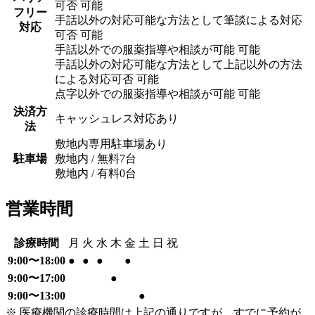
可否 可能
フリー
手話以外の対応可能な方法として筆談による対応
対応
可否 可能
手話以外での服薬指導や相談が可能 可能
手話以外の対応可能な方法として上記以外の方法
による対応可否 可能
点字以外での服薬指導や相談が可能 可能
決済方
キャッシュレス対応あり
法
敷地内専用駐車場あり
駐車場
敷地内 / 無料
7
台
敷地内 / 有料
0
台
営業時間
診療時間
月
火
水
木
金
土
日
祝
9:00〜18:00
●
●
●
●
9:00〜17:00
●
9:00〜13:00
●
※ 医療機関の診療時間は上記の通りですが、すでに予約が