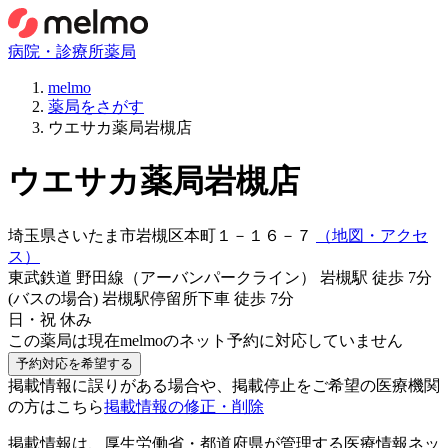
病院・診療所
薬局
melmo
薬局をさがす
ウエサカ薬局岩槻店
ウエサカ薬局岩槻店
埼玉県さいたま市岩槻区本町１－１６－７
（地図・アクセ
ス）
東武鉄道 野田線（アーバンパークライン） 岩槻駅 徒歩 7分
(バスの場合) 岩槻駅停留所下車 徒歩 7分
日・祝 休み
この
薬局
は現在melmoのネット予約に対応していません
予約対応を希望する
掲載情報に誤りがある場合や、掲載停止をご希望の医療機関
の方はこちら
掲載情報の修正・削除
掲載情報は、厚生労働省・都道府県が管理する医療情報ネッ