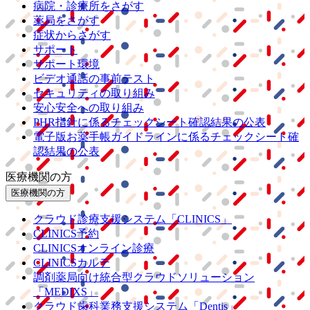
病院・診療所をさがす
薬局をさがす
症状からさがす
サポート
サポート環境
ビデオ通話の事前テスト
セキュリティの取り組み
安心安全への取り組み
PHR指針に係るチェックシート確認結果の公表
電子版お薬手帳ガイドラインに係るチェックシート確
認結果の公表
医療機関の方
医療機関の方
クラウド診療
支援システム
「CLINICS」
CLINICS予約
CLINICSオンライン診療
CLINICSカルテ
調剤薬局向け統合型クラウドソリューション
「MEDIXS」
クラウド歯科業務
支援システム
「Dentis」