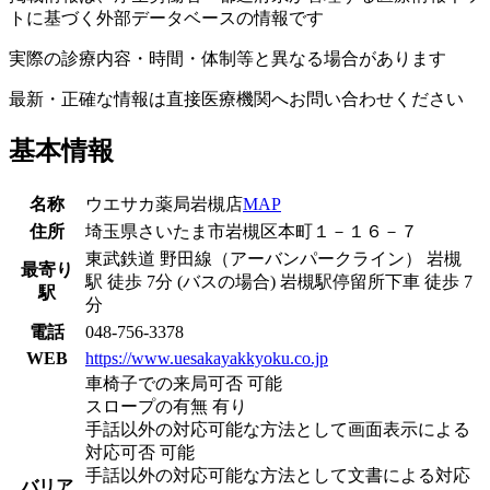
トに基づく外部データベースの情報です
実際の診療内容・時間・体制等と異なる場合があります
最新・正確な情報は直接医療機関へお問い合わせください
基本情報
名称
ウエサカ薬局岩槻店
MAP
住所
埼玉県さいたま市岩槻区本町１－１６－７
東武鉄道 野田線（アーバンパークライン） 岩槻
最寄り
駅 徒歩 7分 (バスの場合) 岩槻駅停留所下車 徒歩 7
駅
分
電話
048-756-3378
WEB
https://www.uesakayakkyoku.co.jp
車椅子での来局可否 可能
スロープの有無 有り
手話以外の対応可能な方法として画面表示による
対応可否 可能
手話以外の対応可能な方法として文書による対応
バリア