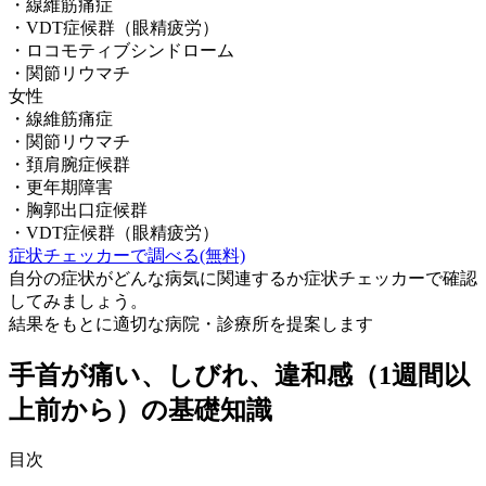
・
線維筋痛症
・
VDT症候群（眼精疲労）
・
ロコモティブシンドローム
・
関節リウマチ
女性
・
線維筋痛症
・
関節リウマチ
・
頚肩腕症候群
・
更年期障害
・
胸郭出口症候群
・
VDT症候群（眼精疲労）
症状チェッカーで調べる(無料)
自分の症状がどんな病気に関連するか症状チェッカーで確認
してみましょう。
結果をもとに適切な病院・診療所を提案します
手首が痛い、しびれ、違和感（1週間以
上前から）
の基礎知識
目次