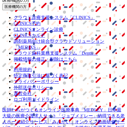
医療機関の方
医療機関の方
クラウド診療
支援システム
「CLINICS」
CLINICS予約
CLINICSオンライン診療
CLINICSカルテ
調剤薬局向け統合型クラウドソリューション
「MEDIXS」
クラウド歯科業務
支援システム
「Dentis」
掲載情報の修正・削除はこちら
利用規約
特定商取引法に基づく表記
プライバシーポリシー
外部送信ポリシー
運営会社
ロゴ利用ガイドライン
医師たちがつくる
オンライン医療事典
「MEDLEY」
日本最
大級の
医療介護求人サイト
「ジョブメドレー」
納得できる
老
人ホーム紹介サービス
「みんかい」
オンライン
動画研修サー