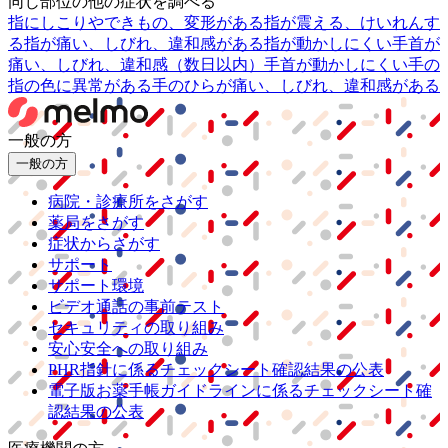
同じ部位の他の症状を調べる
指にしこりやできもの、変形がある
指が震える、けいれんす
る
指が痛い、しびれ、違和感がある
指が動かしにくい
手首が
痛い、しびれ、違和感（数日以内）
手首が動かしにくい
手の
指の色に異常がある
手のひらが痛い、しびれ、違和感がある
一般の方
一般の方
病院・診療所をさがす
薬局をさがす
症状からさがす
サポート
サポート環境
ビデオ通話の事前テスト
セキュリティの取り組み
安心安全への取り組み
PHR指針に係るチェックシート確認結果の公表
電子版お薬手帳ガイドラインに係るチェックシート確
認結果の公表