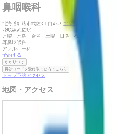
鼻咽喉科
北海道釧路市武佐3丁目47-2
(地図・アクセス)
花咲線
武佐駅
月曜・水曜・金曜・土曜・日曜・祝日
休み
耳鼻咽喉科
アレルギー科
予約する
かかりつけ
再診コードを受け取った方はこちら
トップ
予約
アクセス
地図・アクセス