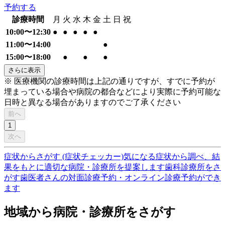
予約する
診療時間
月
火
水
木
金
土
日
祝
10:00〜12:30
●
●
●
●
●
11:00〜14:00
●
15:00〜18:00
●
●
●
さらに表示
※ 医療機関の診療時間は上記の通りですが、すでに予約が
埋まっている場合や病院の都合などにより実際に予約可能な
日時と異なる場合がありますのでご了承ください
前へ
1
次へ
症状からさがす (症状チェッカー)
気になる症状から調べ、結
果をもとに適切な病院・診療所を提案します
歯科診療所をさ
がす
歯医者さんの対面診療予約・オンライン診療予約ができ
ます
地域から病院・診療所をさがす