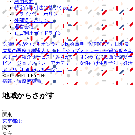
利用規約
特定商取引法に基づく表記
プライバシーポリシー
外部送信ポリシー
運営会社
ロゴ利用ガイドライン
医師たちがつくる
オンライン医療事典
「MEDLEY」
日本最
大級の
医療介護求人サイト
「ジョブメドレー」
納得できる
老
人ホーム紹介サービス
「みんかい」
オンライン
動画研修サー
ビス
「ジョブメドレー
アカデミー」
女性向け
生理予測・妊活
アプリ
「Lalune(ラルーン)」
©2016 MEDLEY, INC.
病院・診療所
薬局
地域からさがす
関東
東京都
(
1
)
関西
東海