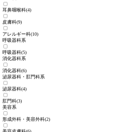
耳鼻咽喉科
(
4
)
皮膚科
(
9
)
アレルギー科
(
10
)
呼吸器科系
呼吸器科
(
5
)
消化器科系
消化器科
(
6
)
泌尿器科・肛門科系
泌尿器科
(
4
)
肛門科
(
3
)
美容系
形成外科・美容外科
(
2
)
美容皮膚科
(
6
)