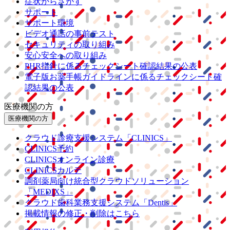
症状からさがす
サポート
サポート環境
ビデオ通話の事前テスト
セキュリティの取り組み
安心安全への取り組み
PHR指針に係るチェックシート確認結果の公表
電子版お薬手帳ガイドラインに係るチェックシート確
認結果の公表
医療機関の方
医療機関の方
クラウド診療
支援システム
「CLINICS」
CLINICS予約
CLINICSオンライン診療
CLINICSカルテ
調剤薬局向け統合型クラウドソリューション
「MEDIXS」
クラウド歯科業務
支援システム
「Dentis」
掲載情報の修正・削除はこちら