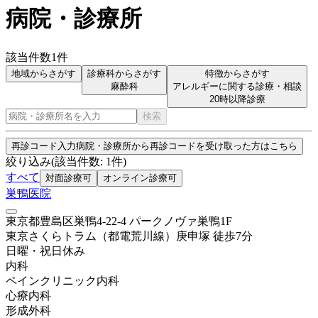
病院・診療所
該当件数
1
件
地域からさがす
診療科からさがす
特徴からさがす
麻酔科
アレルギーに関する診療・相談
20時以降診療
検索
再診コード入力
病院・診療所から再診コードを受け取った方はこちら
絞り込み
(該当件数:
1
件)
すべて
対面診療可
オンライン診療可
巣鴨医院
東京都豊島区巣鴨4-22-4 パークノヴァ巣鴨1F
東京さくらトラム（都電荒川線）
庚申塚
徒歩
7
分
日曜・祝日
休み
内科
ペインクリニック内科
心療内科
形成外科