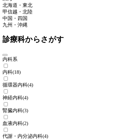
北海道・東北
甲信越・北陸
中国・四国
九州・沖縄
診療科からさがす
内科系
内科
(
18
)
循環器内科
(
4
)
神経内科
(
4
)
腎臓内科
(
3
)
血液内科
(
2
)
代謝・内分泌内科
(
4
)