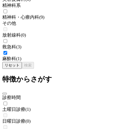
精神科系
精神科・心療内科
(
9
)
その他
放射線科
(
0
)
救急科
(
3
)
麻酔科
(
1
)
リセット
検索
特徴からさがす
診察時間
土曜日診療
(
1
)
日曜日診療
(
0
)