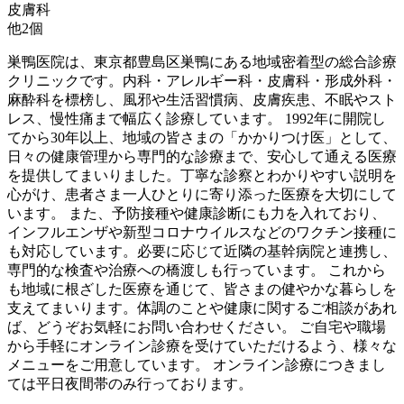
皮膚科
他
2
個
巣鴨医院は、東京都豊島区巣鴨にある地域密着型の総合診療
クリニックです。内科・アレルギー科・皮膚科・形成外科・
麻酔科を標榜し、風邪や生活習慣病、皮膚疾患、不眠やスト
レス、慢性痛まで幅広く診療しています。 1992年に開院し
てから30年以上、地域の皆さまの「かかりつけ医」として、
日々の健康管理から専門的な診療まで、安心して通える医療
を提供してまいりました。丁寧な診察とわかりやすい説明を
心がけ、患者さま一人ひとりに寄り添った医療を大切にして
います。 また、予防接種や健康診断にも力を入れており、
インフルエンザや新型コロナウイルスなどのワクチン接種に
も対応しています。必要に応じて近隣の基幹病院と連携し、
専門的な検査や治療への橋渡しも行っています。 これから
も地域に根ざした医療を通じて、皆さまの健やかな暮らしを
支えてまいります。体調のことや健康に関するご相談があれ
ば、どうぞお気軽にお問い合わせください。 ご自宅や職場
から手軽にオンライン診療を受けていただけるよう、様々な
メニューをご用意しています。 オンライン診療につきまし
ては平日夜間帯のみ行っております。