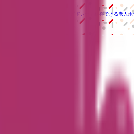
級の
医療介護求人サイト
「ジョブメドレー」
納得できる
老人ホ
リ
「Lalune(ラルーン)」