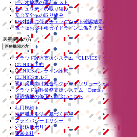
ビデオ通話の事前テスト
セキュリティの取り組み
安心安全への取り組み
PHR指針に係るチェックシート確認結果の公表
電子版お薬手帳ガイドラインに係るチェックシート確認
医療機関の方
医療機関の方
クラウド診療
支援システム
「CLINICS」
CLINICS予約
CLINICSオンライン診療
CLINICSカルテ
調剤薬局向け統合型クラウドソリューション
「MEDIX
クラウド歯科業務
支援システム
「Dentis」
掲載情報の修正・削除はこちら
利用規約
特定商取引法に基づく表記
プライバシーポリシー
外部送信ポリシー
運営会社