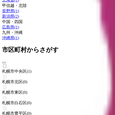
北海道
(
1
)
甲信越・北陸
長野県
(
1
)
新潟県
(
2
)
中国・四国
広島県
(
1
)
九州・沖縄
沖縄県
(
1
)
市区町村からさがす
札幌市中央区
(
1
)
札幌市北区
(
0
)
札幌市東区
(
0
)
札幌市白石区
(
0
)
札幌市豊平区
(
0
)