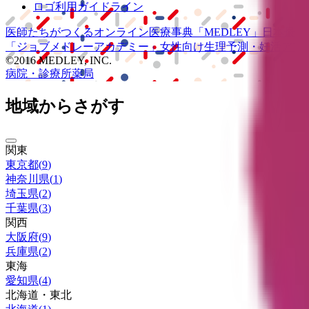
ロゴ利用ガイドライン
医師たちがつくる
オンライン医療事典
「MEDLEY」
日本最大
「ジョブメドレー
アカデミー」
女性向け
生理予測・妊活アプ
©2016 MEDLEY, INC.
病院・診療所
薬局
地域からさがす
関東
東京都
(
9
)
神奈川県
(
1
)
埼玉県
(
2
)
千葉県
(
3
)
関西
大阪府
(
9
)
兵庫県
(
2
)
東海
愛知県
(
4
)
北海道・東北