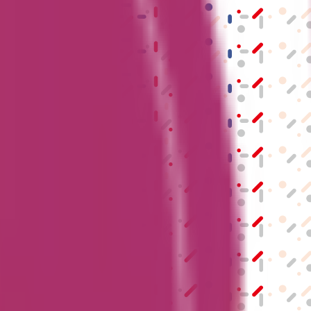
結果の公表
S」