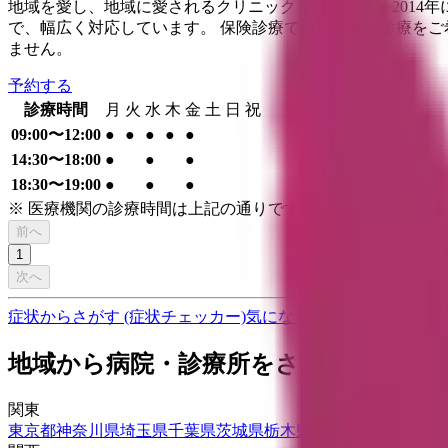
地域を愛し、地域に愛されるクリニックを目指して、2014
で、幅広く対応しています。 保険診療でオンライン診療をご
ません。
予約する
診療時間
月
火
水
木
金
土
日
祝
09:00〜12:00
●
●
●
●
●
14:30〜18:00
●
●
●
18:30〜19:00
●
●
●
※ 医療機関の診療時間は上記の通りですが、すでに予約が
前へ
1
次へ
症状からさがす (症状チェッカー)
気になる症状から調べ、結
地域から病院・診療所をさがす
関東
東京都
神奈川県
埼玉県
千葉県
茨城県
栃木県
群馬県