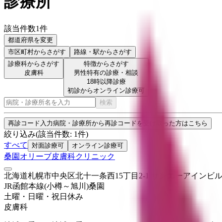
診療所
該当件数
1
件
都道府県を変更
市区町村
からさがす
路線・駅
からさがす
診療科からさがす
特徴からさがす
皮膚科
男性特有の診療・相談
18時以降診療
初診からオンライン診療可
検索
再診コード入力
病院・診療所から再診コードを受け取った方はこちら
絞り込み
(該当件数:
1
件)
すべて
対面診療可
オンライン診療可
桑園オリーブ皮膚科クリニック
北海道札幌市中央区北十一条西15丁目2-1 サンエーアインビル
JR函館本線(小樽～旭川)
桑園
土曜・日曜・祝日
休み
皮膚科