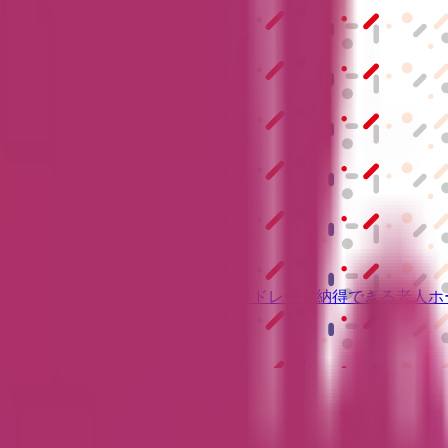
S」
級の
医療介護求人サイト
「ジョブメドレー」
納得できる
老人ホ
リ
「Lalune(ラルーン)」