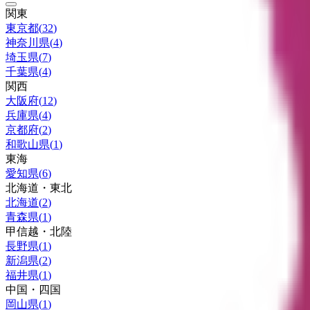
関東
東京都
(
32
)
神奈川県
(
4
)
埼玉県
(
7
)
千葉県
(
4
)
関西
大阪府
(
12
)
兵庫県
(
4
)
京都府
(
2
)
和歌山県
(
1
)
東海
愛知県
(
6
)
北海道・東北
北海道
(
2
)
青森県
(
1
)
甲信越・北陸
長野県
(
1
)
新潟県
(
2
)
福井県
(
1
)
中国・四国
岡山県
(
1
)