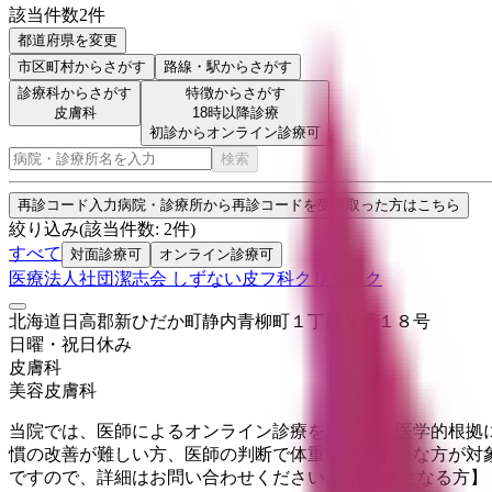
該当件数
2
件
都道府県を変更
市区町村
からさがす
路線・駅
からさがす
診療科からさがす
特徴からさがす
皮膚科
18時以降診療
初診からオンライン診療可
検索
再診コード入力
病院・診療所から再診コードを受け取った方はこちら
絞り込み
(該当件数:
2
件)
すべて
対面診療可
オンライン診療可
医療法人社団潔志会 しずない皮フ科クリニック
北海道日高郡新ひだか町静内青柳町１丁目９番１８号
日曜・祝日
休み
皮膚科
美容皮膚科
当院では、医師によるオンライン診療を通じて、医学的根拠
慣の改善が難しい方、医師の判断で体重管理が必要な方が対
ですので、詳細はお問い合わせください。 【対象となる方】