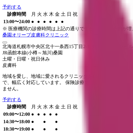
予約する
診療時間
月
火
水
木
金
土
日
祝
13:00〜24:00
●
●
●
●
●
●
※ 医療機関の診療時間は上記の通りですが、すでに予約が
桑園オリーブ皮膚科クリニック
北海道札幌市中央区北十一条西15丁目2-1 サンエーアインビル
JR函館本線(小樽～旭川)
桑園
土曜・日曜・祝日
休み
皮膚科
地域を愛し、地域に愛されるクリニックを目指して、2014
で、幅広く対応しています。 保険診療でオンライン診療をご
ません。
予約する
診療時間
月
火
水
木
金
土
日
祝
09:00〜12:00
●
●
●
●
●
14:30〜18:00
●
●
●
18:30〜19:00
●
●
●