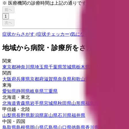
※ 医療機関の診療時間は上記の通りですが、すでに予約が
前へ
1
次へ
症状からさがす (症状チェッカー)
気になる症状から調べ、結
地域から病院・診療所をさがす
関東
東京都
神奈川県
埼玉県
千葉県
茨城県
栃木県
群馬県
関西
大阪府
兵庫県
京都府
滋賀県
奈良県
和歌山県
東海
愛知県
静岡県
岐阜県
三重県
北海道・東北
北海道
青森県
岩手県
宮城県
秋田県
山形県
福島県
甲信越・北陸
山梨県
長野県
新潟県
富山県
石川県
福井県
中国・四国
鳥取県
島根県
岡山県
広島県
山口県
徳島県
香川県
愛媛県
高知県