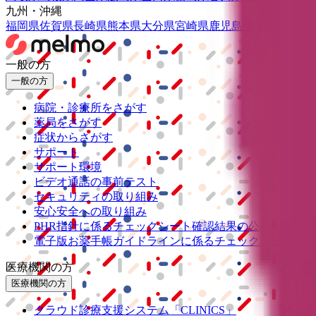
九州・沖縄
福岡県
佐賀県
長崎県
熊本県
大分県
宮崎県
鹿児島県
沖縄県
一般の方
一般の方
病院・診療所をさがす
薬局をさがす
症状からさがす
サポート
サポート環境
ビデオ通話の事前テスト
セキュリティの取り組み
安心安全への取り組み
PHR指針に係るチェックシート確認結果の公表
電子版お薬手帳ガイドラインに係るチェックシート確認
医療機関の方
医療機関の方
クラウド診療
支援システム
「CLINICS」