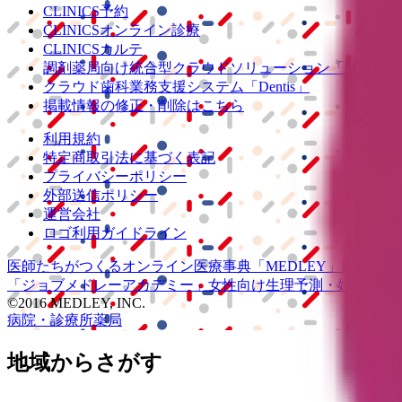
CLINICS予約
CLINICSオンライン診療
CLINICSカルテ
調剤薬局向け統合型クラウドソリューション
「MEDIX
クラウド歯科業務
支援システム
「Dentis」
掲載情報の修正・削除はこちら
利用規約
特定商取引法に基づく表記
プライバシーポリシー
外部送信ポリシー
運営会社
ロゴ利用ガイドライン
医師たちがつくる
オンライン医療事典
「MEDLEY」
日本最大
「ジョブメドレー
アカデミー」
女性向け
生理予測・妊活アプ
©2016 MEDLEY, INC.
病院・診療所
薬局
地域からさがす