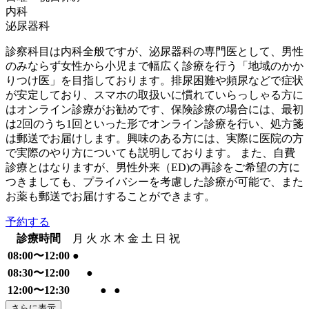
内科
泌尿器科
診察科目は内科全般ですが、泌尿器科の専門医として、男性
のみならず女性から小児まで幅広く診療を行う「地域のかか
りつけ医」を目指しております。排尿困難や頻尿などで症状
が安定しており、スマホの取扱いに慣れていらっしゃる方に
はオンライン診療がお勧めです、保険診療の場合には、最初
は2回のうち1回といった形でオンライン診療を行い、処方箋
は郵送でお届けします。興味のある方には、実際に医院の方
で実際のやり方についても説明しております。 また、自費
診療とはなりますが、男性外来（ED)の再診をご希望の方に
つきましても、プライバシーを考慮した診療が可能で、また
お薬も郵送でお届けすることができます。
予約する
診療時間
月
火
水
木
金
土
日
祝
08:00〜12:00
●
08:30〜12:00
●
12:00〜12:30
●
●
さらに表示