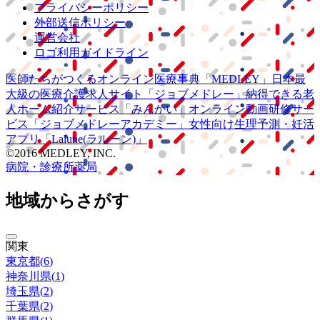
プライバシーポリシー
外部送信ポリシー
運営会社
ロゴ利用ガイドライン
医師たちがつくる
オンライン医療事典
「MEDLEY」
日本最
大級の
医療介護求人サイト
「ジョブメドレー」
納得できる
老
人ホーム紹介サービス
「みんかい」
オンライン
動画研修サー
ビス
「ジョブメドレー
アカデミー」
女性向け
生理予測・妊活
アプリ
「Lalune(ラルーン)」
©2016 MEDLEY, INC.
病院・診療所
薬局
地域からさがす
関東
東京都
(
6
)
神奈川県
(
1
)
埼玉県
(
2
)
千葉県
(
2
)