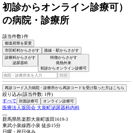
初診からオンライン診療可
）
の病院・診療所
該当件数
1
件
都道府県を変更
市区町村
からさがす
路線・駅
からさがす
診療科からさがす
特徴からさがす
泌尿器科
発熱外来
初診からオンライン診療可
検索
再診コード入力
病院・診療所から再診コードを受け取った方はこちら
絞り込み
(該当件数:
1
件)
すべて
対面診療可
オンライン診療可
医療法人坂田会 大泉町泌尿器科内科
群馬県邑楽郡大泉町坂田1619-3
東武小泉線
西小泉
徒歩
15
分
日曜・祝日
休み