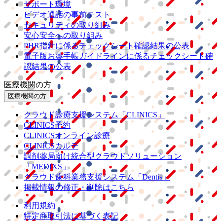
サポート環境
ビデオ通話の事前テスト
セキュリティの取り組み
安心安全への取り組み
PHR指針に係るチェックシート確認結果の公表
電子版お薬手帳ガイドラインに係るチェックシート確
認結果の公表
医療機関の方
医療機関の方
クラウド診療
支援システム
「CLINICS」
CLINICS予約
CLINICSオンライン診療
CLINICSカルテ
調剤薬局向け統合型クラウドソリューション
「MEDIXS」
クラウド歯科業務
支援システム
「Dentis」
掲載情報の修正・削除はこちら
利用規約
特定商取引法に基づく表記