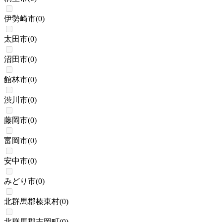
伊勢崎市
(
0
)
太田市
(
0
)
沼田市
(
0
)
館林市
(
0
)
渋川市
(
0
)
藤岡市
(
0
)
富岡市
(
0
)
安中市
(
0
)
みどり市
(
0
)
北群馬郡榛東村
(
0
)
北群馬郡吉岡町
(
0
)