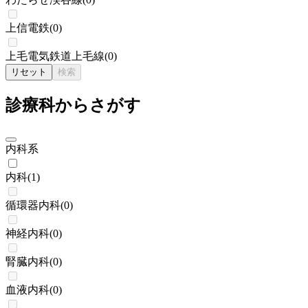
上信電鉄
(
0
)
上毛電気鉄道上毛線
(
0
)
リセット
検索
診療科からさがす
内科系
内科
(
1
)
循環器内科
(
0
)
神経内科
(
0
)
腎臓内科
(
0
)
血液内科
(
0
)