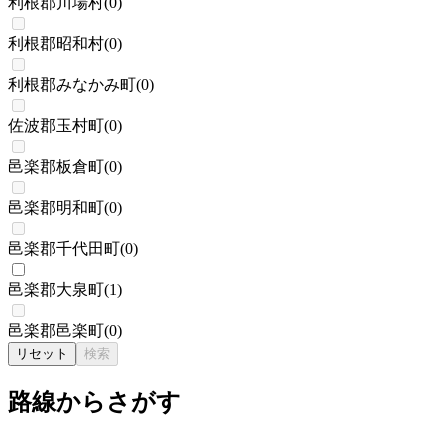
利根郡川場村
(
0
)
利根郡昭和村
(
0
)
利根郡みなかみ町
(
0
)
佐波郡玉村町
(
0
)
邑楽郡板倉町
(
0
)
邑楽郡明和町
(
0
)
邑楽郡千代田町
(
0
)
邑楽郡大泉町
(
1
)
邑楽郡邑楽町
(
0
)
リセット
検索
路線からさがす