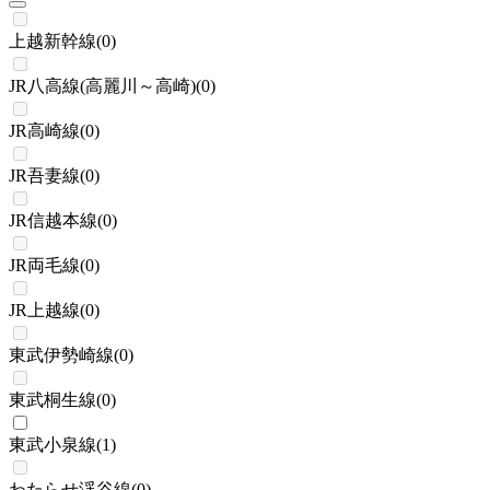
上越新幹線
(
0
)
JR八高線(高麗川～高崎)
(
0
)
JR高崎線
(
0
)
JR吾妻線
(
0
)
JR信越本線
(
0
)
JR両毛線
(
0
)
JR上越線
(
0
)
東武伊勢崎線
(
0
)
東武桐生線
(
0
)
東武小泉線
(
1
)
わたらせ渓谷線
(
0
)