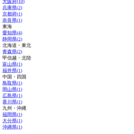
大阪府
(
10
)
兵庫県
(
2
)
京都府
(
1
)
奈良県
(
1
)
東海
愛知県
(
4
)
静岡県
(
2
)
北海道・東北
青森県
(
2
)
甲信越・北陸
富山県
(
1
)
福井県
(
1
)
中国・四国
鳥取県
(
1
)
岡山県
(
1
)
広島県
(
1
)
香川県
(
1
)
九州・沖縄
福岡県
(
1
)
大分県
(
1
)
沖縄県
(
1
)