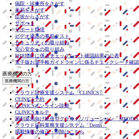
病院・診療所をさがす
薬局をさがす
症状からさがす
サポート
サポート環境
ビデオ通話の事前テスト
セキュリティの取り組み
安心安全への取り組み
PHR指針に係るチェックシート確認結果の公表
電子版お薬手帳ガイドラインに係るチェックシート確認
医療機関の方
医療機関の方
クラウド診療
支援システム
「CLINICS」
CLINICS予約
CLINICSオンライン診療
CLINICSカルテ
調剤薬局向け統合型クラウドソリューション
「MEDIX
クラウド歯科業務
支援システム
「Dentis」
掲載情報の修正・削除はこちら