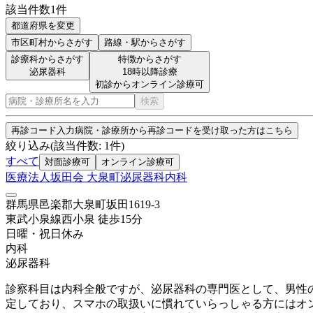
該当件数
1
件
都道府県を変更
市区町村
からさがす
路線・駅
からさがす
診療科からさがす
特徴からさがす
泌尿器科
18時以降診療
初診からオンライン診療可
検索
再診コード入力
病院・診療所から再診コードを受け取った方はこちら
絞り込み
(該当件数:
1
件)
すべて
対面診療可
オンライン診療可
医療法人坂田会 大泉町泌尿器科内科
群馬県邑楽郡大泉町坂田1619-3
東武小泉線
西小泉
徒歩
15
分
日曜・祝日
休み
内科
泌尿器科
診察科目は内科全般ですが、泌尿器科の専門医として、男性
定しており、スマホの取扱いに慣れていらっしゃる方にはオ