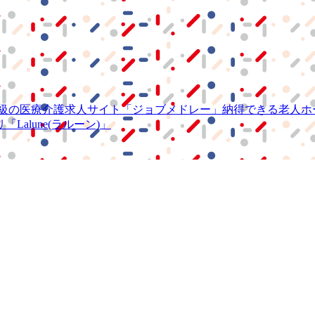
級の
医療介護求人サイト
「ジョブメドレー」
納得できる
老人ホ
リ
「Lalune(ラルーン)」