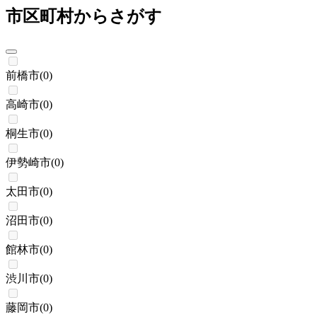
市区町村からさがす
前橋市
(
0
)
高崎市
(
0
)
桐生市
(
0
)
伊勢崎市
(
0
)
太田市
(
0
)
沼田市
(
0
)
館林市
(
0
)
渋川市
(
0
)
藤岡市
(
0
)