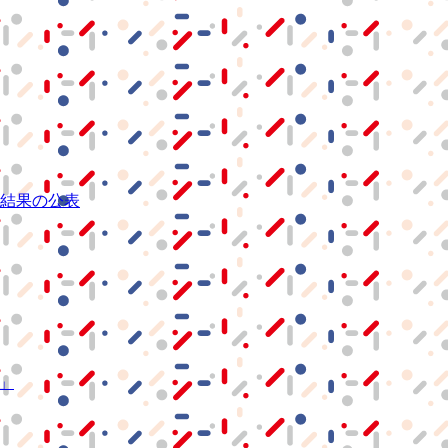
結果の公表
S」