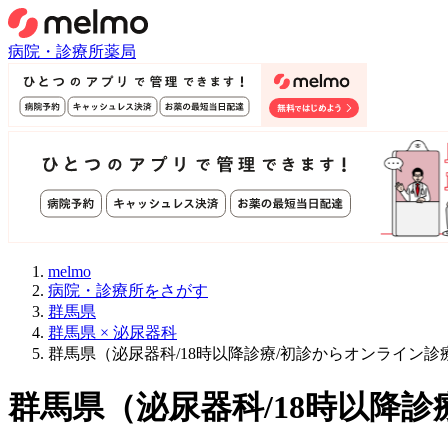
病院・診療所
薬局
melmo
病院・診療所をさがす
群馬県
群馬県 × 泌尿器科
群馬県（泌尿器科/18時以降診療/初診からオンライン
群馬県
（
泌尿器科/18時以降