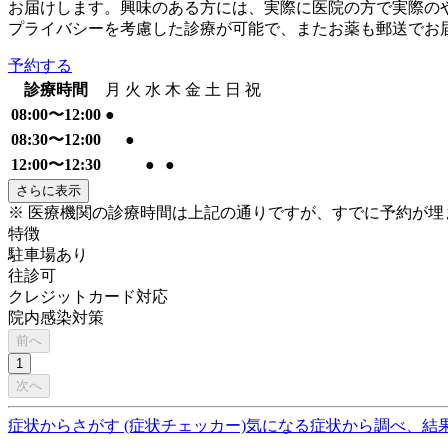
お届けします。興味のある方には、実際に医院の方で実際のや
プライバシーを考慮した診療が可能で、またお薬も郵送でお
予約する
診療時間
月
火
水
木
金
土
日
祝
08:00〜12:00
●
08:30〜12:00
●
12:00〜12:30
●
●
さらに表示
※ 医療機関の診療時間は上記の通りですが、すでに予約が
特徴
駐車場あり
往診可
クレジットカード対応
院内感染対策
前へ
1
次へ
症状からさがす (症状チェッカー)
気になる症状から調べ、結