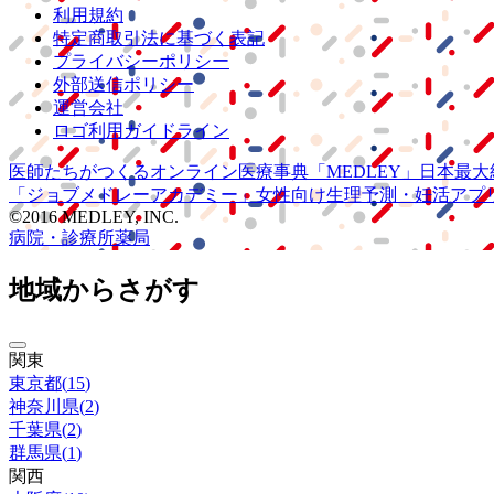
利用規約
特定商取引法に基づく表記
プライバシーポリシー
外部送信ポリシー
運営会社
ロゴ利用ガイドライン
医師たちがつくる
オンライン医療事典
「MEDLEY」
日本最大
「ジョブメドレー
アカデミー」
女性向け
生理予測・妊活アプ
©2016 MEDLEY, INC.
病院・診療所
薬局
地域からさがす
関東
東京都
(
15
)
神奈川県
(
2
)
千葉県
(
2
)
群馬県
(
1
)
関西