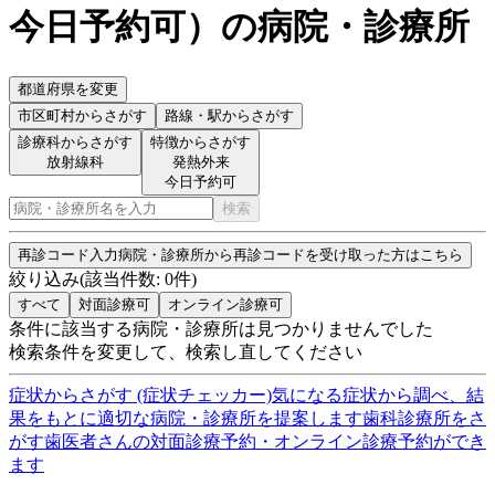
今日予約可
）
の病院・診療所
都道府県を変更
市区町村
からさがす
路線・駅
からさがす
診療科からさがす
特徴からさがす
放射線科
発熱外来
今日予約可
検索
再診コード入力
病院・診療所から再診コードを受け取った方はこちら
絞り込み
(該当件数:
0
件)
すべて
対面診療可
オンライン診療可
条件に該当する病院・診療所は見つかりませんでした
検索条件を変更して、検索し直してください
症状からさがす (症状チェッカー)
気になる症状から調べ、結
果をもとに適切な病院・診療所を提案します
歯科診療所をさ
がす
歯医者さんの対面診療予約・オンライン診療予約ができ
ます