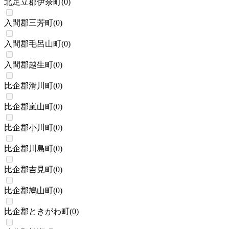
北足立郡伊奈町
(
0
)
入間郡三芳町
(
0
)
入間郡毛呂山町
(
0
)
入間郡越生町
(
0
)
比企郡滑川町
(
0
)
比企郡嵐山町
(
0
)
比企郡小川町
(
0
)
比企郡川島町
(
0
)
比企郡吉見町
(
0
)
比企郡鳩山町
(
0
)
比企郡ときがわ町
(
0
)