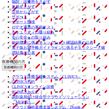
病院・診療所をさがす
薬局をさがす
症状からさがす
サポート
サポート環境
ビデオ通話の事前テスト
セキュリティの取り組み
安心安全への取り組み
PHR指針に係るチェックシート確認結果の公表
電子版お薬手帳ガイドラインに係るチェックシート確
認結果の公表
医療機関の方
医療機関の方
クラウド診療
支援システム
「CLINICS」
CLINICS予約
CLINICSオンライン診療
CLINICSカルテ
調剤薬局向け統合型クラウドソリューション
「MEDIXS」
クラウド歯科業務
支援システム
「Dentis」