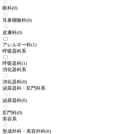
眼科
(
0
)
耳鼻咽喉科
(
0
)
皮膚科
(
0
)
アレルギー科
(
1
)
呼吸器科系
呼吸器科
(
1
)
消化器科系
消化器科
(
0
)
泌尿器科・肛門科系
泌尿器科
(
0
)
肛門科
(
0
)
美容系
形成外科・美容外科
(
0
)