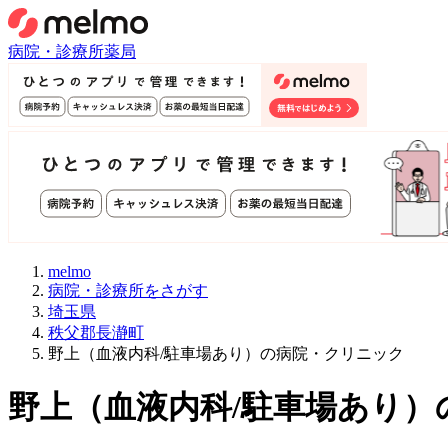
病院・診療所
薬局
melmo
病院・診療所をさがす
埼玉県
秩父郡長瀞町
野上（血液内科/駐車場あり）の病院・クリニック
野上
（
血液内科/駐車場あり
）