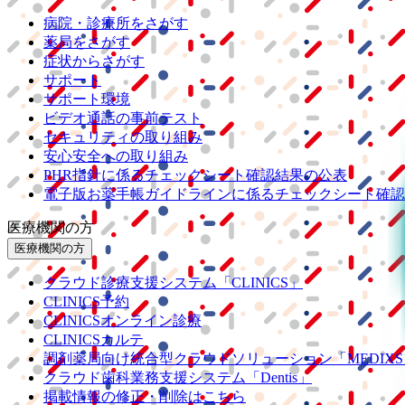
病院・診療所をさがす
薬局をさがす
症状からさがす
サポート
サポート環境
ビデオ通話の事前テスト
セキュリティの取り組み
安心安全への取り組み
PHR指針に係るチェックシート確認結果の公表
電子版お薬手帳ガイドラインに係るチェックシート確認
医療機関の方
医療機関の方
クラウド診療
支援システム
「CLINICS」
CLINICS予約
CLINICSオンライン診療
CLINICSカルテ
調剤薬局向け統合型クラウドソリューション
「MEDIX
クラウド歯科業務
支援システム
「Dentis」
掲載情報の修正・削除はこちら