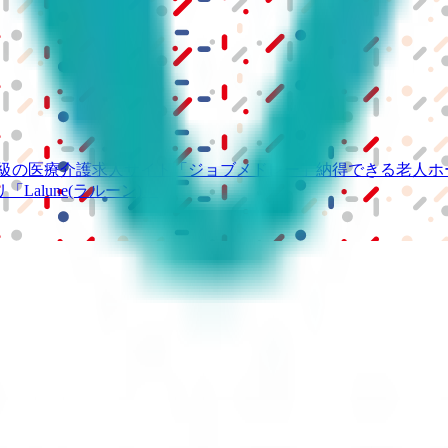
級の
医療介護求人サイト
「ジョブメドレー」
納得できる
老人ホ
リ
「Lalune(ラルーン)」