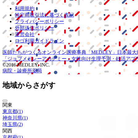
利用規約
特定商取引法に基づく表記
プライバシーポリシー
外部送信ポリシー
運営会社
ロゴ利用ガイドライン
医師たちがつくる
オンライン医療事典
「MEDLEY」
日本最大
「ジョブメドレー
アカデミー」
女性向け
生理予測・妊活アプ
©2016 MEDLEY, INC.
病院・診療所
薬局
地域からさがす
関東
東京都
(
1
)
神奈川県
(
1
)
埼玉県
(
2
)
関西
京都府
(
1
)