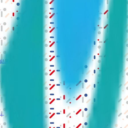
結果の公表
S」