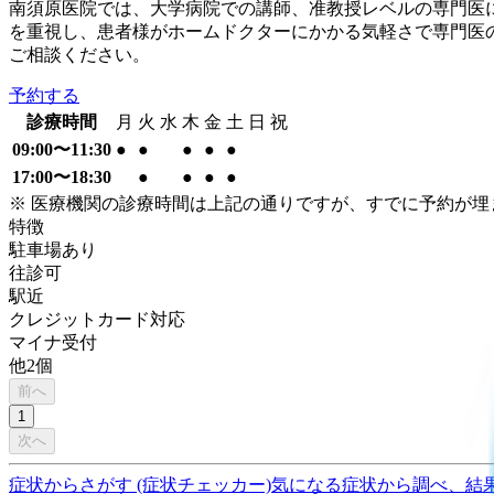
南須原医院では、大学病院での講師、准教授レベルの専門医
を重視し、患者様がホームドクターにかかる気軽さで専門医
ご相談ください。
予約する
診療時間
月
火
水
木
金
土
日
祝
09:00〜11:30
●
●
●
●
●
17:00〜18:30
●
●
●
●
※ 医療機関の診療時間は上記の通りですが、すでに予約が
特徴
駐車場あり
往診可
駅近
クレジットカード対応
マイナ受付
他
2
個
前へ
1
次へ
症状からさがす (症状チェッカー)
気になる症状から調べ、結