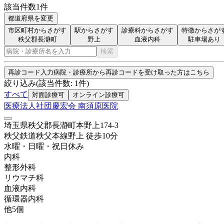
該当件数
1
件
都道府県を変更
市区町村からさがす
駅からさがす
診療科からさがす
特徴からさが
秩父郡長瀞町
野上
血液内科
駐車場あり
検索
再診コード入力
病院・診療所から再診コードを受け取った方はこちら
絞り込み
(該当件数:
1
件)
すべて
対面診療可
オンライン診療可
医療法人社団慶宏会 南須原医院
埼玉県秩父郡長瀞町本野上174-3
秩父鉄道秩父本線
野上
徒歩
10
分
水曜・日曜・祝日
休み
内科
整形外科
リウマチ科
血液内科
循環器内科
他
5
個