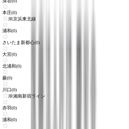
深谷
(
0
)
本庄
(
0
)
JR京浜東北線
浦和
(
0
)
さいたま新都心
(
0
)
大宮
(
0
)
北浦和
(
0
)
蕨
(
0
)
川口
(
0
)
JR湘南新宿ライン
赤羽
(
0
)
浦和
(
0
)