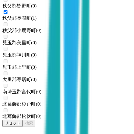
秩父郡皆野町
(
0
)
秩父郡長瀞町
(
1
)
秩父郡小鹿野町
(
0
)
児玉郡美里町
(
0
)
児玉郡神川町
(
0
)
児玉郡上里町
(
0
)
大里郡寄居町
(
0
)
南埼玉郡宮代町
(
0
)
北葛飾郡杉戸町
(
0
)
北葛飾郡松伏町
(
0
)
リセット
検索