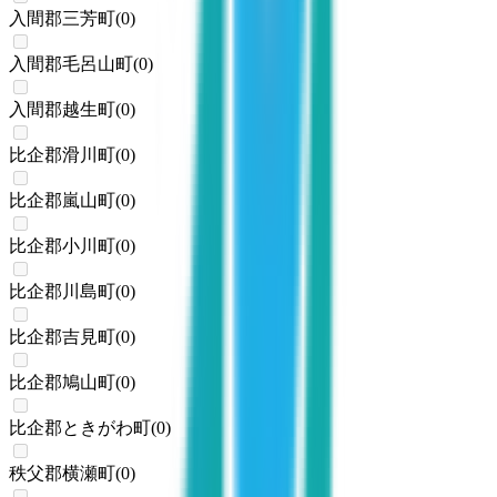
入間郡三芳町
(
0
)
入間郡毛呂山町
(
0
)
入間郡越生町
(
0
)
比企郡滑川町
(
0
)
比企郡嵐山町
(
0
)
比企郡小川町
(
0
)
比企郡川島町
(
0
)
比企郡吉見町
(
0
)
比企郡鳩山町
(
0
)
比企郡ときがわ町
(
0
)
秩父郡横瀬町
(
0
)