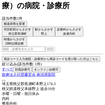
療
）
の病院・診療所
該当件数
1
件
都道府県を変更
市区町村からさがす
駅からさがす
診療科からさがす
秩父郡長瀞町
野上
血液内科
特徴からさがす
18時以降診療
検索
再診コード入力
病院・診療所から再診コードを受け取った方はこちら
絞り込み
(該当件数:
1
件)
すべて
対面診療可
オンライン診療可
医療法人社団慶宏会 南須原医院
埼玉県秩父郡長瀞町本野上174-3
秩父鉄道秩父本線
野上
徒歩
10
分
水曜・日曜・祝日
休み
内科
整形外科