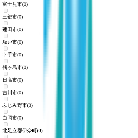
富士見市
(
0
)
三郷市
(
0
)
蓮田市
(
0
)
坂戸市
(
0
)
幸手市
(
0
)
鶴ヶ島市
(
0
)
日高市
(
0
)
吉川市
(
0
)
ふじみ野市
(
0
)
白岡市
(
0
)
北足立郡伊奈町
(
0
)