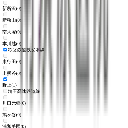
新所沢
(
0
)
新狭山
(
0
)
南大塚
(
0
)
本川越
(
0
)
秩父鉄道秩父本線
東行田
(
0
)
上熊谷
(
0
)
野上
(
1
)
埼玉高速鉄道線
川口元郷
(
0
)
鳩ヶ谷
(
0
)
浦和美園
(
0
)