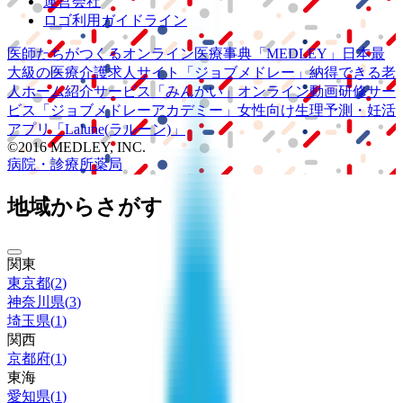
運営会社
ロゴ利用ガイドライン
医師たちがつくる
オンライン医療事典
「MEDLEY」
日本最
大級の
医療介護求人サイト
「ジョブメドレー」
納得できる
老
人ホーム紹介サービス
「みんかい」
オンライン
動画研修サー
ビス
「ジョブメドレー
アカデミー」
女性向け
生理予測・妊活
アプリ
「Lalune(ラルーン)」
©2016 MEDLEY, INC.
病院・診療所
薬局
地域からさがす
関東
東京都
(
2
)
神奈川県
(
3
)
埼玉県
(
1
)
関西
京都府
(
1
)
東海
愛知県
(
1
)