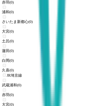
赤羽
(
0
)
浦和
(
0
)
さいたま新都心
(
0
)
大宮
(
0
)
土呂
(
0
)
蓮田
(
0
)
白岡
(
0
)
久喜
(
0
)
JR埼京線
武蔵浦和
(
0
)
赤羽
(
0
)
大宮
(
0
)