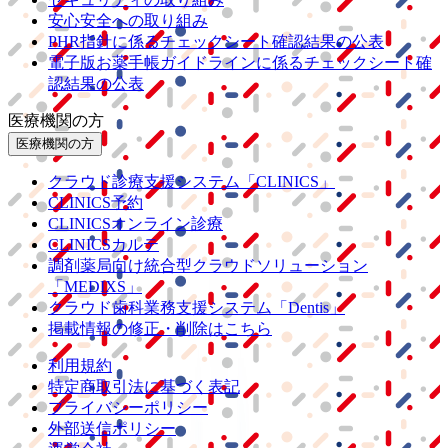
安心安全への取り組み
PHR指針に係るチェックシート確認結果の公表
電子版お薬手帳ガイドラインに係るチェックシート確
認結果の公表
医療機関の方
医療機関の方
クラウド診療
支援システム
「CLINICS」
CLINICS予約
CLINICSオンライン診療
CLINICSカルテ
調剤薬局向け統合型クラウドソリューション
「MEDIXS」
クラウド歯科業務
支援システム
「Dentis」
掲載情報の修正・削除はこちら
利用規約
特定商取引法に基づく表記
プライバシーポリシー
外部送信ポリシー