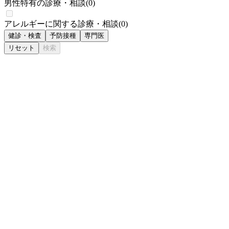
男性特有の診療・相談
(
0
)
アレルギーに関する診療・相談
(
0
)
健診・検査
予防接種
専門医
リセット
検索