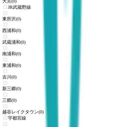
大宮
(
0
)
JR武蔵野線
東所沢
(
0
)
西浦和
(
0
)
武蔵浦和
(
0
)
南浦和
(
0
)
東浦和
(
0
)
吉川
(
0
)
新三郷
(
0
)
三郷
(
0
)
越谷レイクタウン
(
0
)
宇都宮線