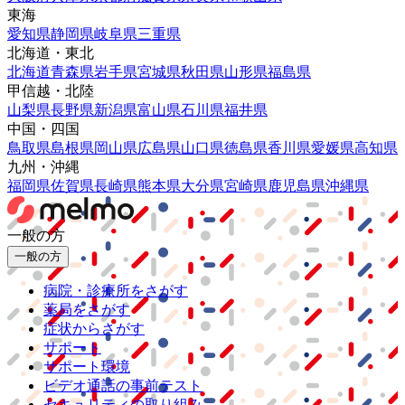
東海
愛知県
静岡県
岐阜県
三重県
北海道・東北
北海道
青森県
岩手県
宮城県
秋田県
山形県
福島県
甲信越・北陸
山梨県
長野県
新潟県
富山県
石川県
福井県
中国・四国
鳥取県
島根県
岡山県
広島県
山口県
徳島県
香川県
愛媛県
高知県
九州・沖縄
福岡県
佐賀県
長崎県
熊本県
大分県
宮崎県
鹿児島県
沖縄県
一般の方
一般の方
病院・診療所をさがす
薬局をさがす
症状からさがす
サポート
サポート環境
ビデオ通話の事前テスト
セキュリティの取り組み