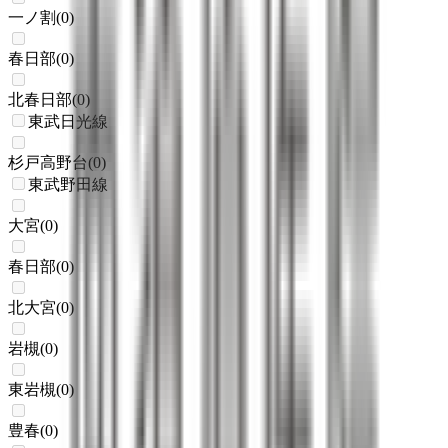
一ノ割
(
0
)
春日部
(
0
)
北春日部
(
0
)
東武日光線
杉戸高野台
(
0
)
東武野田線
大宮
(
0
)
春日部
(
0
)
北大宮
(
0
)
岩槻
(
0
)
東岩槻
(
0
)
豊春
(
0
)