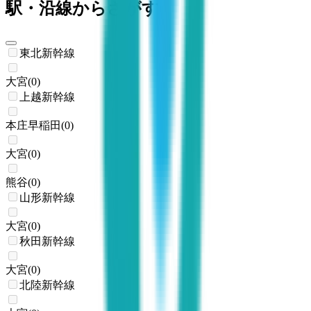
駅・沿線からさがす
東北新幹線
大宮
(
0
)
上越新幹線
本庄早稲田
(
0
)
大宮
(
0
)
熊谷
(
0
)
山形新幹線
大宮
(
0
)
秋田新幹線
大宮
(
0
)
北陸新幹線