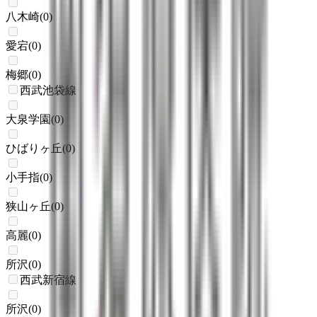
八木崎
(
0
)
愛宕
(
0
)
梅郷
(
0
)
西武池袋線
大泉学園
(
0
)
ひばりヶ丘
(
0
)
小手指
(
0
)
狭山ヶ丘
(
0
)
高麗
(
0
)
所沢
(
0
)
西武新宿線
所沢
(
0
)