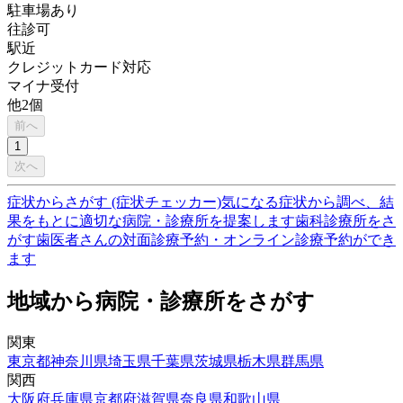
駐車場あり
往診可
駅近
クレジットカード対応
マイナ受付
他
2
個
前へ
1
次へ
症状からさがす (症状チェッカー)
気になる症状から調べ、結
果をもとに適切な病院・診療所を提案します
歯科診療所をさ
がす
歯医者さんの対面診療予約・オンライン診療予約ができ
ます
地域から病院・診療所をさがす
関東
東京都
神奈川県
埼玉県
千葉県
茨城県
栃木県
群馬県
関西
大阪府
兵庫県
京都府
滋賀県
奈良県
和歌山県