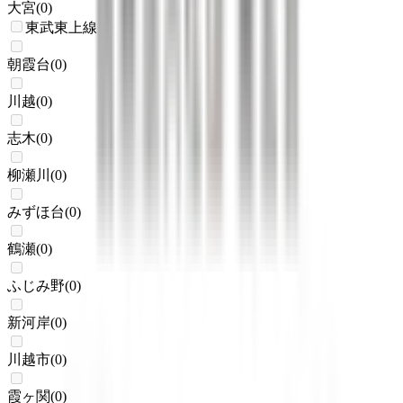
大宮
(
0
)
東武東上線
朝霞台
(
0
)
川越
(
0
)
志木
(
0
)
柳瀬川
(
0
)
みずほ台
(
0
)
鶴瀬
(
0
)
ふじみ野
(
0
)
新河岸
(
0
)
川越市
(
0
)
霞ヶ関
(
0
)