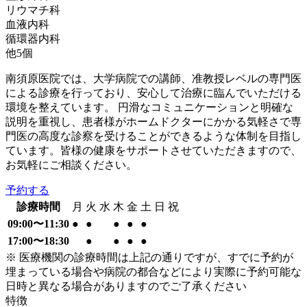
リウマチ科
血液内科
循環器内科
他
5
個
南須原医院では、大学病院での講師、准教授レベルの専門医
による診療を行っており、安心して治療に臨んでいただける
環境を整えています。 円滑なコミュニケーションと明確な
説明を重視し、患者様がホームドクターにかかる気軽さで専
門医の高度な診察を受けることができるような体制を目指し
ています。皆様の健康をサポートさせていただきますので、
お気軽にご相談ください。
予約する
診療時間
月
火
水
木
金
土
日
祝
09:00〜11:30
●
●
●
●
●
17:00〜18:30
●
●
●
●
※ 医療機関の診療時間は上記の通りですが、すでに予約が
埋まっている場合や病院の都合などにより実際に予約可能な
日時と異なる場合がありますのでご了承ください
特徴