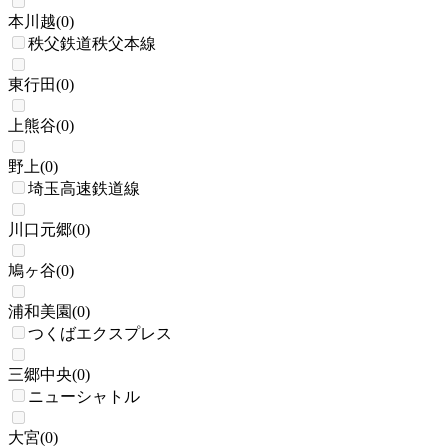
本川越
(
0
)
秩父鉄道秩父本線
東行田
(
0
)
上熊谷
(
0
)
野上
(
0
)
埼玉高速鉄道線
川口元郷
(
0
)
鳩ヶ谷
(
0
)
浦和美園
(
0
)
つくばエクスプレス
三郷中央
(
0
)
ニューシャトル
大宮
(
0
)