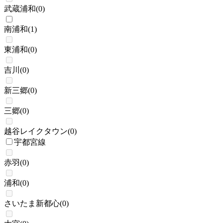
武蔵浦和
(
0
)
南浦和
(
1
)
東浦和
(
0
)
吉川
(
0
)
新三郷
(
0
)
三郷
(
0
)
越谷レイクタウン
(
0
)
宇都宮線
赤羽
(
0
)
浦和
(
0
)
さいたま新都心
(
0
)