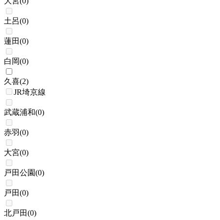
大宮
(
0
)
土呂
(
0
)
蓮田
(
0
)
白岡
(
0
)
久喜
(
2
)
JR埼京線
武蔵浦和
(
0
)
赤羽
(
0
)
大宮
(
0
)
戸田公園
(
0
)
戸田
(
0
)
北戸田
(
0
)