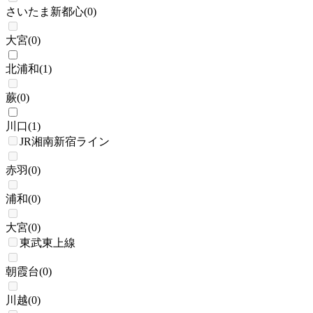
さいたま新都心
(
0
)
大宮
(
0
)
北浦和
(
1
)
蕨
(
0
)
川口
(
1
)
JR湘南新宿ライン
赤羽
(
0
)
浦和
(
0
)
大宮
(
0
)
東武東上線
朝霞台
(
0
)
川越
(
0
)