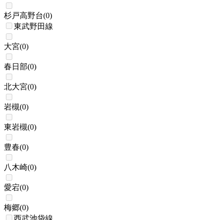
杉戸高野台
(
0
)
東武野田線
大宮
(
0
)
春日部
(
0
)
北大宮
(
0
)
岩槻
(
0
)
東岩槻
(
0
)
豊春
(
0
)
八木崎
(
0
)
愛宕
(
0
)
梅郷
(
0
)
西武池袋線