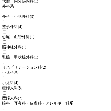
代謝・内分泌内科
(
1
)
外科系
外科・小児外科
(
3
)
整形外科
(
4
)
心臓・血管外科
(
1
)
脳神経外科
(
1
)
乳腺・甲状腺外科
(
1
)
リハビリテーション科
(
2
)
小児科系
小児科
(
4
)
産婦人科系
産婦人科
(
2
)
眼科・耳鼻科・皮膚科・アレルギー科系