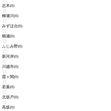
志木
(
0
)
柳瀬川
(
0
)
みずほ台
(
0
)
鶴瀬
(
0
)
ふじみ野
(
0
)
新河岸
(
0
)
川越市
(
0
)
霞ヶ関
(
0
)
若葉
(
0
)
北坂戸
(
0
)
高坂
(
0
)