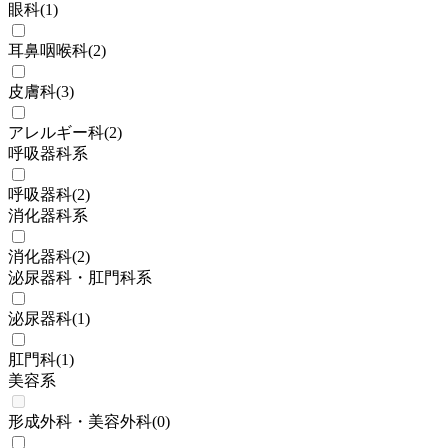
眼科
(
1
)
耳鼻咽喉科
(
2
)
皮膚科
(
3
)
アレルギー科
(
2
)
呼吸器科系
呼吸器科
(
2
)
消化器科系
消化器科
(
2
)
泌尿器科・肛門科系
泌尿器科
(
1
)
肛門科
(
1
)
美容系
形成外科・美容外科
(
0
)