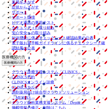
薬局をさがす
症状からさがす
サポート
サポート環境
ビデオ通話の事前テスト
セキュリティの取り組み
安心安全への取り組み
PHR指針に係るチェックシート確認結果の公表
電子版お薬手帳ガイドラインに係るチェックシート確
認結果の公表
医療機関の方
医療機関の方
クラウド診療
支援システム
「CLINICS」
CLINICS予約
CLINICSオンライン診療
CLINICSカルテ
調剤薬局向け統合型クラウドソリューション
「MEDIXS」
クラウド歯科業務
支援システム
「Dentis」
掲載情報の修正・削除はこちら