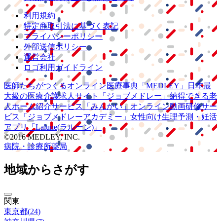
利用規約
特定商取引法に基づく表記
プライバシーポリシー
外部送信ポリシー
運営会社
ロゴ利用ガイドライン
医師たちがつくる
オンライン医療事典
「MEDLEY」
日本最
大級の
医療介護求人サイト
「ジョブメドレー」
納得できる
老
人ホーム紹介サービス
「みんかい」
オンライン
動画研修サー
ビス
「ジョブメドレー
アカデミー」
女性向け
生理予測・妊活
アプリ
「Lalune(ラルーン)」
©2016 MEDLEY, INC.
病院・診療所
薬局
地域からさがす
関東
東京都
(
24
)