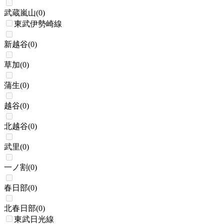
武蔵嵐山
(
0
)
東武伊勢崎線
新越谷
(
0
)
草加
(
0
)
蒲生
(
0
)
越谷
(
0
)
北越谷
(
0
)
武里
(
0
)
一ノ割
(
0
)
春日部
(
0
)
北春日部
(
0
)
東武日光線