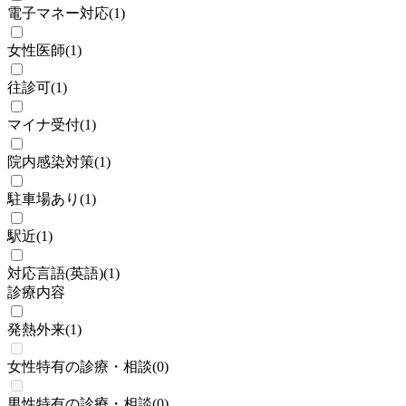
電子マネー対応
(
1
)
女性医師
(
1
)
往診可
(
1
)
マイナ受付
(
1
)
院内感染対策
(
1
)
駐車場あり
(
1
)
駅近
(
1
)
対応言語(英語)
(
1
)
診療内容
発熱外来
(
1
)
女性特有の診療・相談
(
0
)
男性特有の診療・相談
(
0
)