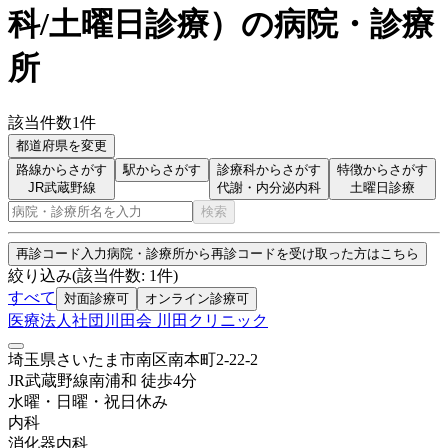
科/土曜日診療
）
の病院・診療
所
該当件数
1
件
都道府県を変更
路線からさがす
駅からさがす
診療科からさがす
特徴からさがす
JR武蔵野線
代謝・内分泌内科
土曜日診療
検索
再診コード入力
病院・診療所から再診コードを受け取った方はこちら
絞り込み
(該当件数:
1
件)
すべて
対面診療可
オンライン診療可
医療法人社団川田会 川田クリニック
埼玉県さいたま市南区南本町2-22-2
JR武蔵野線
南浦和
徒歩
4
分
水曜・日曜・祝日
休み
内科
消化器内科