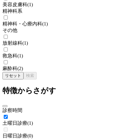
美容皮膚科
(
1
)
精神科系
精神科・心療内科
(
1
)
その他
放射線科
(
1
)
救急科
(
1
)
麻酔科
(
2
)
リセット
検索
特徴からさがす
診察時間
土曜日診療
(
1
)
日曜日診療
(
0
)