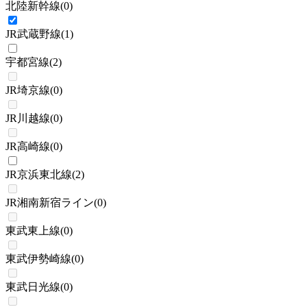
北陸新幹線
(
0
)
JR武蔵野線
(
1
)
宇都宮線
(
2
)
JR埼京線
(
0
)
JR川越線
(
0
)
JR高崎線
(
0
)
JR京浜東北線
(
2
)
JR湘南新宿ライン
(
0
)
東武東上線
(
0
)
東武伊勢崎線
(
0
)
東武日光線
(
0
)