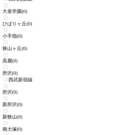
大泉学園
(
0
)
ひばりヶ丘
(
0
)
小手指
(
0
)
狭山ヶ丘
(
0
)
高麗
(
0
)
所沢
(
0
)
西武新宿線
所沢
(
0
)
新所沢
(
0
)
新狭山
(
0
)
南大塚
(
0
)