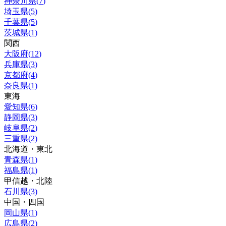
神奈川県
(
7
)
埼玉県
(
5
)
千葉県
(
5
)
茨城県
(
1
)
関西
大阪府
(
12
)
兵庫県
(
3
)
京都府
(
4
)
奈良県
(
1
)
東海
愛知県
(
6
)
静岡県
(
3
)
岐阜県
(
2
)
三重県
(
2
)
北海道・東北
青森県
(
1
)
福島県
(
1
)
甲信越・北陸
石川県
(
3
)
中国・四国
岡山県
(
1
)
広島県
(
2
)