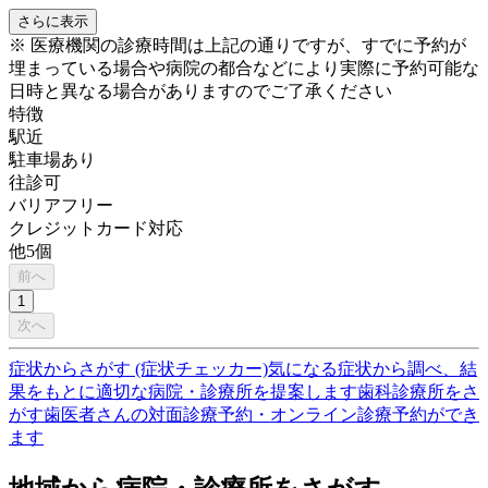
さらに表示
※ 医療機関の診療時間は上記の通りですが、すでに予約が
埋まっている場合や病院の都合などにより実際に予約可能な
日時と異なる場合がありますのでご了承ください
特徴
駅近
駐車場あり
往診可
バリアフリー
クレジットカード対応
他
5
個
前へ
1
次へ
症状からさがす (症状チェッカー)
気になる症状から調べ、結
果をもとに適切な病院・診療所を提案します
歯科診療所をさ
がす
歯医者さんの対面診療予約・オンライン診療予約ができ
ます