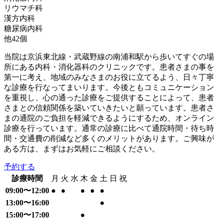
リウマチ科
漢方内科
糖尿病内科
他
42
個
当院は京浜東北線・武蔵野線の南浦和駅から歩いてすぐの場
所にある内科・消化器科のクリニックです。患者さまの事を
第一に考え、地域のみなさまのお役に立てるよう、日々丁寧
な診療を行なってまいります。今後ともコミュニケーション
を重視し、心の通った診療をご提供することによって、患者
さまとの信頼関係を築いていきたいと願っています。患者さ
まの通院のご負担を軽減できるようにするため、オンライン
診療を行っています。通常の診療に比べて通院時間・待ち時
間・交通費の削減など多くのメリットがあります。ご興味が
ある方は、まずはお気軽にご相談ください。
予約する
診療時間
月
火
水
木
金
土
日
祝
09:00〜12:00
●
●
●
●
●
13:00〜16:00
●
15:00〜17:00
●