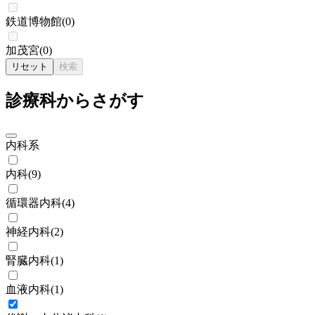
鉄道博物館
(
0
)
加茂宮
(
0
)
リセット
検索
診療科からさがす
内科系
内科
(
9
)
循環器内科
(
4
)
神経内科
(
2
)
腎臓内科
(
1
)
血液内科
(
1
)