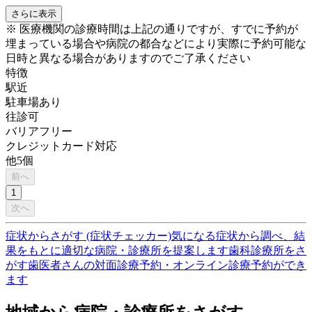
さらに表示
※ 医療機関の診療時間は上記の通りですが、すでに予約が
埋まっている場合や病院の都合などにより実際に予約可能な
日時と異なる場合がありますのでご了承ください
特徴
駅近
駐車場あり
往診可
バリアフリー
クレジットカード対応
他
5
個
前へ
1
次へ
症状からさがす (症状チェッカー)
気になる症状から調べ、結
果をもとに適切な病院・診療所を提案します
歯科診療所をさ
がす
歯医者さんの対面診療予約・オンライン診療予約ができ
ます