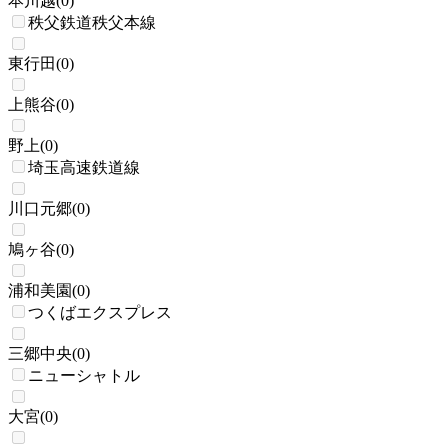
本川越
(
0
)
秩父鉄道秩父本線
東行田
(
0
)
上熊谷
(
0
)
野上
(
0
)
埼玉高速鉄道線
川口元郷
(
0
)
鳩ヶ谷
(
0
)
浦和美園
(
0
)
つくばエクスプレス
三郷中央
(
0
)
ニューシャトル
大宮
(
0
)