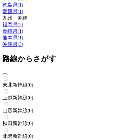
徳島県
(
1
)
愛媛県
(
1
)
九州・沖縄
福岡県
(
2
)
長崎県
(
1
)
熊本県
(
1
)
沖縄県
(
3
)
路線からさがす
東北新幹線
(
0
)
上越新幹線
(
0
)
山形新幹線
(
0
)
秋田新幹線
(
0
)
北陸新幹線
(
0
)