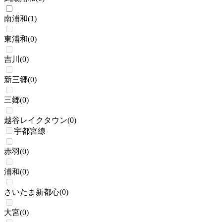
南浦和
(
1
)
東浦和
(
0
)
吉川
(
0
)
新三郷
(
0
)
三郷
(
0
)
越谷レイクタウン
(
0
)
宇都宮線
赤羽
(
0
)
浦和
(
0
)
さいたま新都心
(
0
)
大宮
(
0
)