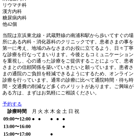
リウマチ科
漢方内科
糖尿病内科
他
42
個
当院は京浜東北線・武蔵野線の南浦和駅から歩いてすぐの場
所にある内科・消化器科のクリニックです。患者さまの事を
第一に考え、地域のみなさまのお役に立てるよう、日々丁寧
な診療を行なってまいります。今後ともコミュニケーション
を重視し、心の通った診療をご提供することによって、患者
さまとの信頼関係を築いていきたいと願っています。患者さ
まの通院のご負担を軽減できるようにするため、オンライン
診療を行っています。通常の診療に比べて通院時間・待ち時
間・交通費の削減など多くのメリットがあります。ご興味が
ある方は、まずはお気軽にご相談ください。
予約する
診療時間
月
火
水
木
金
土
日
祝
09:00〜12:00
●
●
●
●
●
13:00〜16:00
●
15:00〜17:00
●