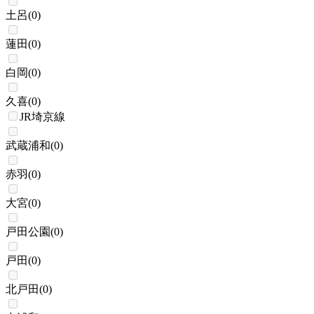
土呂
(
0
)
蓮田
(
0
)
白岡
(
0
)
久喜
(
0
)
JR埼京線
武蔵浦和
(
0
)
赤羽
(
0
)
大宮
(
0
)
戸田公園
(
0
)
戸田
(
0
)
北戸田
(
0
)