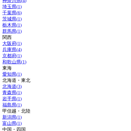
神奈川県
(
4
)
埼玉県
(
1
)
千葉県
(
6
)
茨城県
(
1
)
栃木県
(
1
)
群馬県
(
1
)
関西
大阪府
(
1
)
兵庫県
(
4
)
京都府
(
1
)
和歌山県
(
1
)
東海
愛知県
(
1
)
北海道・東北
北海道
(
3
)
青森県
(
1
)
岩手県
(
1
)
福島県
(
1
)
甲信越・北陸
新潟県
(
1
)
富山県
(
1
)
中国・四国