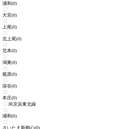
浦和
(
0
)
大宮
(
0
)
上尾
(
0
)
北上尾
(
0
)
北本
(
0
)
鴻巣
(
0
)
籠原
(
0
)
深谷
(
0
)
本庄
(
0
)
JR京浜東北線
浦和
(
0
)
さいたま新都心
(
0
)