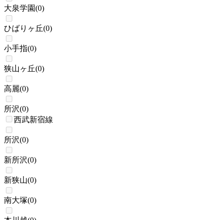
大泉学園
(
0
)
ひばりヶ丘
(
0
)
小手指
(
0
)
狭山ヶ丘
(
0
)
高麗
(
0
)
所沢
(
0
)
西武新宿線
所沢
(
0
)
新所沢
(
0
)
新狭山
(
0
)
南大塚
(
0
)