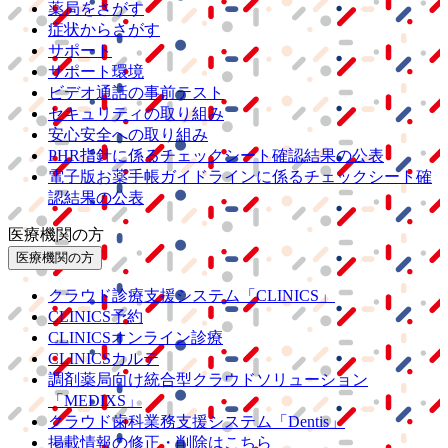
薬局をさがす
症状からさがす
サポート
サポート環境
ビデオ通話の事前テスト
セキュリティの取り組み
安心安全への取り組み
PHR指針に係るチェックシート確認結果の公表
電子版お薬手帳ガイドラインに係るチェックシート確
認結果の公表
医療機関の方
医療機関の方
クラウド診療
支援システム
「CLINICS」
CLINICS予約
CLINICSオンライン診療
CLINICSカルテ
調剤薬局向け統合型クラウドソリューション
「MEDIXS」
クラウド歯科業務
支援システム
「Dentis」
掲載情報の修正・削除はこちら