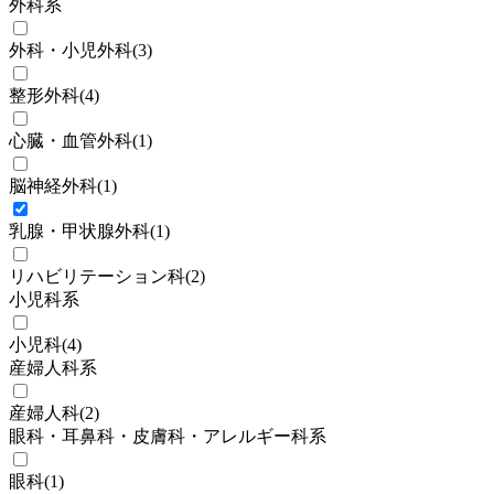
外科系
外科・小児外科
(
3
)
整形外科
(
4
)
心臓・血管外科
(
1
)
脳神経外科
(
1
)
乳腺・甲状腺外科
(
1
)
リハビリテーション科
(
2
)
小児科系
小児科
(
4
)
産婦人科系
産婦人科
(
2
)
眼科・耳鼻科・皮膚科・アレルギー科系
眼科
(
1
)