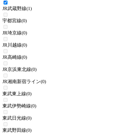
JR武蔵野線
(
1
)
宇都宮線
(
0
)
JR埼京線
(
0
)
JR川越線
(
0
)
JR高崎線
(
0
)
JR京浜東北線
(
0
)
JR湘南新宿ライン
(
0
)
東武東上線
(
0
)
東武伊勢崎線
(
0
)
東武日光線
(
0
)
東武野田線
(
0
)