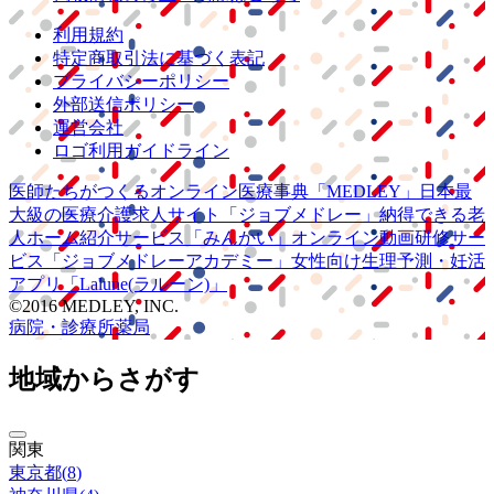
利用規約
特定商取引法に基づく表記
プライバシーポリシー
外部送信ポリシー
運営会社
ロゴ利用ガイドライン
医師たちがつくる
オンライン医療事典
「MEDLEY」
日本最
大級の
医療介護求人サイト
「ジョブメドレー」
納得できる
老
人ホーム紹介サービス
「みんかい」
オンライン
動画研修サー
ビス
「ジョブメドレー
アカデミー」
女性向け
生理予測・妊活
アプリ
「Lalune(ラルーン)」
©2016 MEDLEY, INC.
病院・診療所
薬局
地域からさがす
関東
東京都
(
8
)