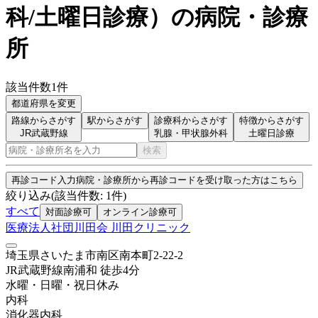
科/土曜日診療
）
の病院・診療
所
該当件数
1
件
都道府県を変更
路線からさがす
駅からさがす
診療科からさがす
特徴からさがす
JR武蔵野線
乳腺・甲状腺外科
土曜日診療
検索
再診コード入力
病院・診療所から再診コードを受け取った方はこちら
絞り込み
(該当件数:
1
件)
すべて
対面診療可
オンライン診療可
医療法人社団川田会 川田クリニック
埼玉県さいたま市南区南本町2-22-2
JR武蔵野線
南浦和
徒歩
4
分
水曜・日曜・祝日
休み
内科
消化器内科