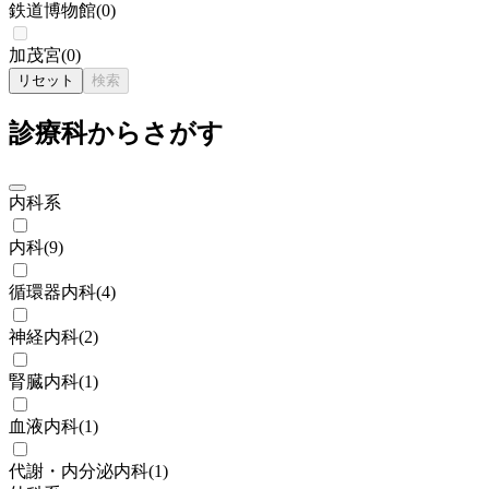
鉄道博物館
(
0
)
加茂宮
(
0
)
リセット
検索
診療科からさがす
内科系
内科
(
9
)
循環器内科
(
4
)
神経内科
(
2
)
腎臓内科
(
1
)
血液内科
(
1
)
代謝・内分泌内科
(
1
)