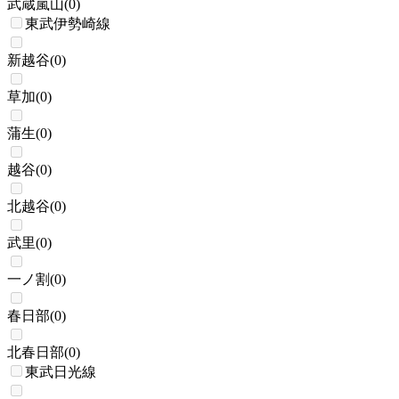
武蔵嵐山
(
0
)
東武伊勢崎線
新越谷
(
0
)
草加
(
0
)
蒲生
(
0
)
越谷
(
0
)
北越谷
(
0
)
武里
(
0
)
一ノ割
(
0
)
春日部
(
0
)
北春日部
(
0
)
東武日光線