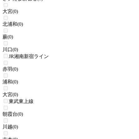
大宮
(
0
)
北浦和
(
0
)
蕨
(
0
)
川口
(
0
)
JR湘南新宿ライン
赤羽
(
0
)
浦和
(
0
)
大宮
(
0
)
東武東上線
朝霞台
(
0
)
川越
(
0
)