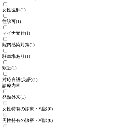
女性医師
(
1
)
往診可
(
1
)
マイナ受付
(
1
)
院内感染対策
(
1
)
駐車場あり
(
1
)
駅近
(
1
)
対応言語(英語)
(
1
)
診療内容
発熱外来
(
1
)
女性特有の診療・相談
(
0
)
男性特有の診療・相談
(
0
)