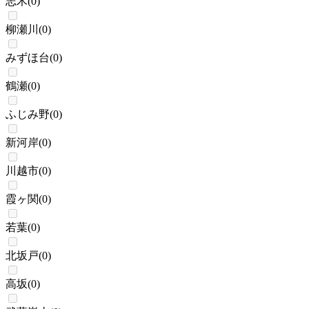
志木
(
0
)
柳瀬川
(
0
)
みずほ台
(
0
)
鶴瀬
(
0
)
ふじみ野
(
0
)
新河岸
(
0
)
川越市
(
0
)
霞ヶ関
(
0
)
若葉
(
0
)
北坂戸
(
0
)
高坂
(
0
)