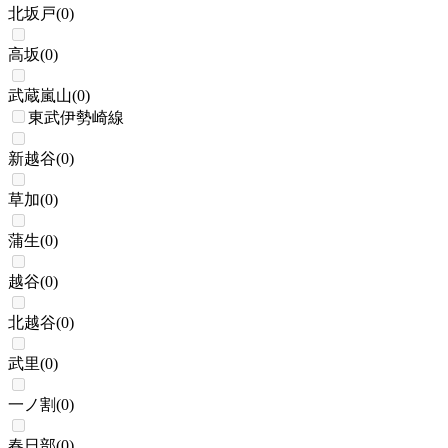
北坂戸
(
0
)
高坂
(
0
)
武蔵嵐山
(
0
)
東武伊勢崎線
新越谷
(
0
)
草加
(
0
)
蒲生
(
0
)
越谷
(
0
)
北越谷
(
0
)
武里
(
0
)
一ノ割
(
0
)
春日部
(
0
)