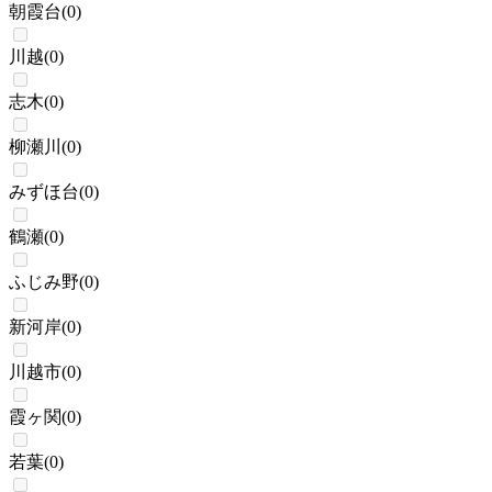
朝霞台
(
0
)
川越
(
0
)
志木
(
0
)
柳瀬川
(
0
)
みずほ台
(
0
)
鶴瀬
(
0
)
ふじみ野
(
0
)
新河岸
(
0
)
川越市
(
0
)
霞ヶ関
(
0
)
若葉
(
0
)