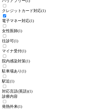
バリアフリー
(
1
)
クレジットカード対応
(
1
)
電子マネー対応
(
1
)
女性医師
(
1
)
往診可
(
1
)
マイナ受付
(
1
)
院内感染対策
(
1
)
駐車場あり
(
1
)
駅近
(
1
)
対応言語(英語)
(
1
)
診療内容
発熱外来
(
1
)