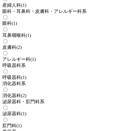
産婦人科
(
1
)
眼科・耳鼻科・皮膚科・アレルギー科系
眼科
(
1
)
耳鼻咽喉科
(
1
)
皮膚科
(
2
)
アレルギー科
(
1
)
呼吸器科系
呼吸器科
(
1
)
消化器科系
消化器科
(
2
)
泌尿器科・肛門科系
泌尿器科
(
1
)
肛門科
(
1
)