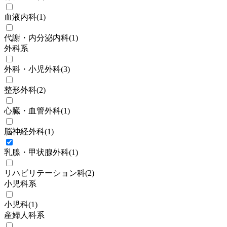
血液内科
(
1
)
代謝・内分泌内科
(
1
)
外科系
外科・小児外科
(
3
)
整形外科
(
2
)
心臓・血管外科
(
1
)
脳神経外科
(
1
)
乳腺・甲状腺外科
(
1
)
リハビリテーション科
(
2
)
小児科系
小児科
(
1
)
産婦人科系