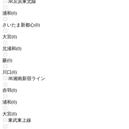
JR京浜東北線
浦和
(
0
)
さいたま新都心
(
0
)
大宮
(
0
)
北浦和
(
0
)
蕨
(
0
)
川口
(
0
)
JR湘南新宿ライン
赤羽
(
0
)
浦和
(
0
)
大宮
(
0
)
東武東上線