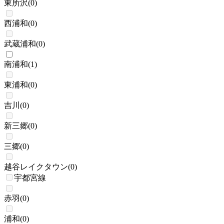
東所沢
(
0
)
西浦和
(
0
)
武蔵浦和
(
0
)
南浦和
(
1
)
東浦和
(
0
)
吉川
(
0
)
新三郷
(
0
)
三郷
(
0
)
越谷レイクタウン
(
0
)
宇都宮線
赤羽
(
0
)
浦和
(
0
)