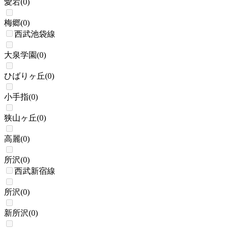
愛宕
(
0
)
梅郷
(
0
)
西武池袋線
大泉学園
(
0
)
ひばりヶ丘
(
0
)
小手指
(
0
)
狭山ヶ丘
(
0
)
高麗
(
0
)
所沢
(
0
)
西武新宿線
所沢
(
0
)
新所沢
(
0
)