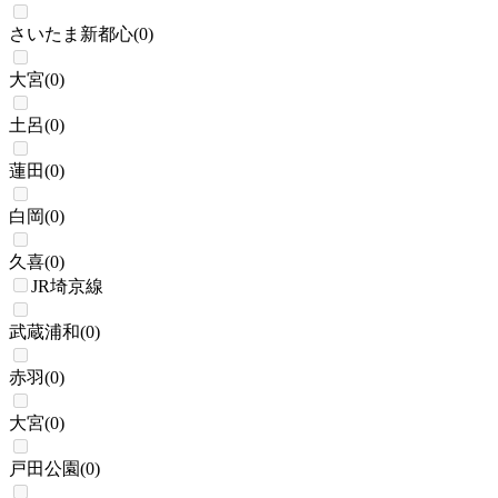
さいたま新都心
(
0
)
大宮
(
0
)
土呂
(
0
)
蓮田
(
0
)
白岡
(
0
)
久喜
(
0
)
JR埼京線
武蔵浦和
(
0
)
赤羽
(
0
)
大宮
(
0
)
戸田公園
(
0
)