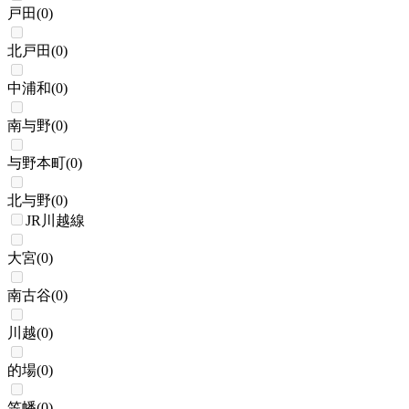
戸田
(
0
)
北戸田
(
0
)
中浦和
(
0
)
南与野
(
0
)
与野本町
(
0
)
北与野
(
0
)
JR川越線
大宮
(
0
)
南古谷
(
0
)
川越
(
0
)
的場
(
0
)
笠幡
(
0
)