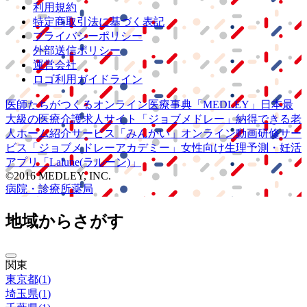
利用規約
特定商取引法に基づく表記
プライバシーポリシー
外部送信ポリシー
運営会社
ロゴ利用ガイドライン
医師たちがつくる
オンライン医療事典
「MEDLEY」
日本最
大級の
医療介護求人サイト
「ジョブメドレー」
納得できる
老
人ホーム紹介サービス
「みんかい」
オンライン
動画研修サー
ビス
「ジョブメドレー
アカデミー」
女性向け
生理予測・妊活
アプリ
「Lalune(ラルーン)」
©2016 MEDLEY, INC.
病院・診療所
薬局
地域からさがす
関東
東京都
(
1
)
埼玉県
(
1
)