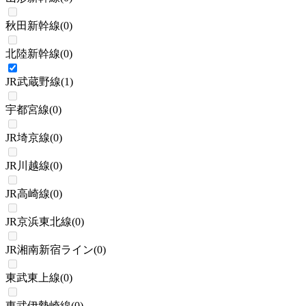
秋田新幹線
(
0
)
北陸新幹線
(
0
)
JR武蔵野線
(
1
)
宇都宮線
(
0
)
JR埼京線
(
0
)
JR川越線
(
0
)
JR高崎線
(
0
)
JR京浜東北線
(
0
)
JR湘南新宿ライン
(
0
)
東武東上線
(
0
)
東武伊勢崎線
(
0
)