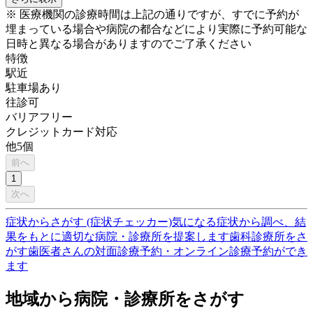
※ 医療機関の診療時間は上記の通りですが、すでに予約が
埋まっている場合や病院の都合などにより実際に予約可能な
日時と異なる場合がありますのでご了承ください
特徴
駅近
駐車場あり
往診可
バリアフリー
クレジットカード対応
他
5
個
前へ
1
次へ
症状からさがす (症状チェッカー)
気になる症状から調べ、結
果をもとに適切な病院・診療所を提案します
歯科診療所をさ
がす
歯医者さんの対面診療予約・オンライン診療予約ができ
ます
地域から病院・診療所をさがす