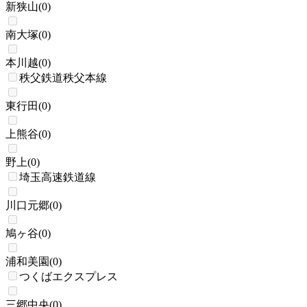
新狭山
(
0
)
南大塚
(
0
)
本川越
(
0
)
秩父鉄道秩父本線
東行田
(
0
)
上熊谷
(
0
)
野上
(
0
)
埼玉高速鉄道線
川口元郷
(
0
)
鳩ヶ谷
(
0
)
浦和美園
(
0
)
つくばエクスプレス
三郷中央
(
0
)