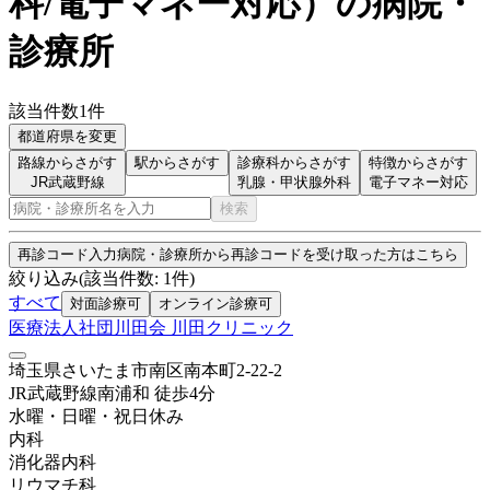
科/電子マネー対応
）
の病院・
診療所
該当件数
1
件
都道府県を変更
路線からさがす
駅からさがす
診療科からさがす
特徴からさがす
JR武蔵野線
乳腺・甲状腺外科
電子マネー対応
検索
再診コード入力
病院・診療所から再診コードを受け取った方はこちら
絞り込み
(該当件数:
1
件)
すべて
対面診療可
オンライン診療可
医療法人社団川田会 川田クリニック
埼玉県さいたま市南区南本町2-22-2
JR武蔵野線
南浦和
徒歩
4
分
水曜・日曜・祝日
休み
内科
消化器内科
リウマチ科