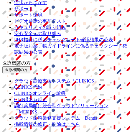
症状からさがす
サポート
サポート環境
ビデオ通話の事前テスト
セキュリティの取り組み
安心安全への取り組み
PHR指針に係るチェックシート確認結果の公表
電子版お薬手帳ガイドラインに係るチェックシート確
認結果の公表
医療機関の方
医療機関の方
クラウド診療
支援システム
「CLINICS」
CLINICS予約
CLINICSオンライン診療
CLINICSカルテ
調剤薬局向け統合型クラウドソリューション
「MEDIXS」
クラウド歯科業務
支援システム
「Dentis」
掲載情報の修正・削除はこちら