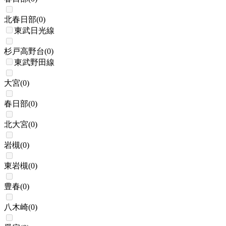
北春日部
(
0
)
東武日光線
杉戸高野台
(
0
)
東武野田線
大宮
(
0
)
春日部
(
0
)
北大宮
(
0
)
岩槻
(
0
)
東岩槻
(
0
)
豊春
(
0
)
八木崎
(
0
)