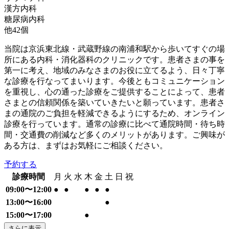
漢方内科
糖尿病内科
他
42
個
当院は京浜東北線・武蔵野線の南浦和駅から歩いてすぐの場
所にある内科・消化器科のクリニックです。患者さまの事を
第一に考え、地域のみなさまのお役に立てるよう、日々丁寧
な診療を行なってまいります。今後ともコミュニケーション
を重視し、心の通った診療をご提供することによって、患者
さまとの信頼関係を築いていきたいと願っています。患者さ
まの通院のご負担を軽減できるようにするため、オンライン
診療を行っています。通常の診療に比べて通院時間・待ち時
間・交通費の削減など多くのメリットがあります。ご興味が
ある方は、まずはお気軽にご相談ください。
予約する
診療時間
月
火
水
木
金
土
日
祝
09:00〜12:00
●
●
●
●
●
13:00〜16:00
●
15:00〜17:00
●
さらに表示