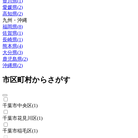
香川県
(
1
)
愛媛県
(
2
)
高知県
(
2
)
九州・沖縄
福岡県
(
8
)
佐賀県
(
1
)
長崎県
(
1
)
熊本県
(
4
)
大分県
(
3
)
鹿児島県
(
2
)
沖縄県
(
2
)
市区町村からさがす
千葉市中央区
(
1
)
千葉市花見川区
(
1
)
千葉市稲毛区
(
1
)