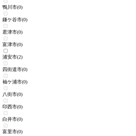
鴨川市
(
0
)
鎌ケ谷市
(
0
)
君津市
(
0
)
富津市
(
0
)
浦安市
(
2
)
四街道市
(
0
)
袖ケ浦市
(
0
)
八街市
(
0
)
印西市
(
0
)
白井市
(
0
)
富里市
(
0
)