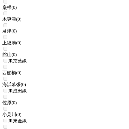
巌根
(
0
)
木更津
(
0
)
君津
(
0
)
上総湊
(
0
)
館山
(
0
)
JR京葉線
西船橋
(
0
)
海浜幕張
(
0
)
JR成田線
佐原
(
0
)
小見川
(
0
)
JR東金線