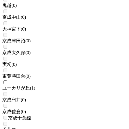
鬼越
(
0
)
京成中山
(
0
)
大神宮下
(
0
)
京成津田沼
(
0
)
京成大久保
(
0
)
実籾
(
0
)
東葉勝田台
(
0
)
ユーカリが丘
(
1
)
京成臼井
(
0
)
京成佐倉
(
0
)
京成千葉線