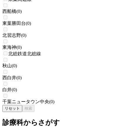
西船橋
(
0
)
東葉勝田台
(
0
)
北習志野
(
0
)
東海神
(
0
)
北総鉄道北総線
秋山
(
0
)
西白井
(
0
)
白井
(
0
)
千葉ニュータウン中央
(
0
)
リセット
検索
診療科からさがす