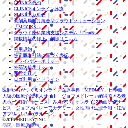
CLINICS予約
CLINICSオンライン診療
CLINICSカルテ
調剤薬局向け統合型クラウドソリューション
「MEDIXS」
クラウド歯科業務
支援システム
「Dentis」
掲載情報の修正・削除はこちら
利用規約
特定商取引法に基づく表記
プライバシーポリシー
外部送信ポリシー
運営会社
ロゴ利用ガイドライン
医師たちがつくる
オンライン医療事典
「MEDLEY」
日本最
大級の
医療介護求人サイト
「ジョブメドレー」
納得できる
老
人ホーム紹介サービス
「みんかい」
オンライン
動画研修サー
ビス
「ジョブメドレー
アカデミー」
女性向け
生理予測・妊活
アプリ
「Lalune(ラルーン)」
©2016 MEDLEY, INC.
病院・診療所
薬局