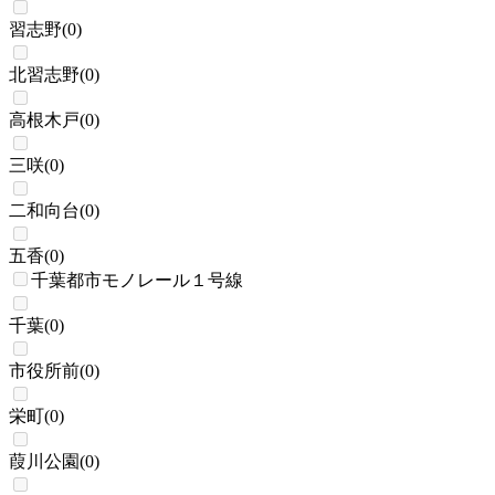
習志野
(
0
)
北習志野
(
0
)
高根木戸
(
0
)
三咲
(
0
)
二和向台
(
0
)
五香
(
0
)
千葉都市モノレール１号線
千葉
(
0
)
市役所前
(
0
)
栄町
(
0
)
葭川公園
(
0
)