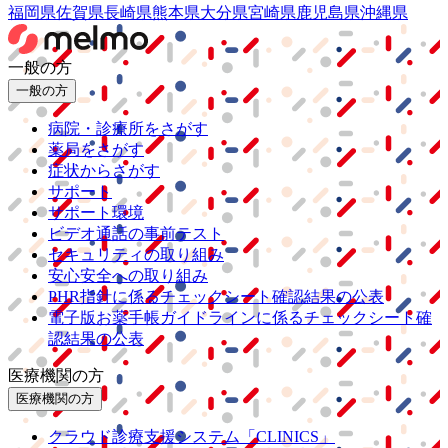
福岡県
佐賀県
長崎県
熊本県
大分県
宮崎県
鹿児島県
沖縄県
一般の方
一般の方
病院・診療所をさがす
薬局をさがす
症状からさがす
サポート
サポート環境
ビデオ通話の事前テスト
セキュリティの取り組み
安心安全への取り組み
PHR指針に係るチェックシート確認結果の公表
電子版お薬手帳ガイドラインに係るチェックシート確
認結果の公表
医療機関の方
医療機関の方
クラウド診療
支援システム
「CLINICS」