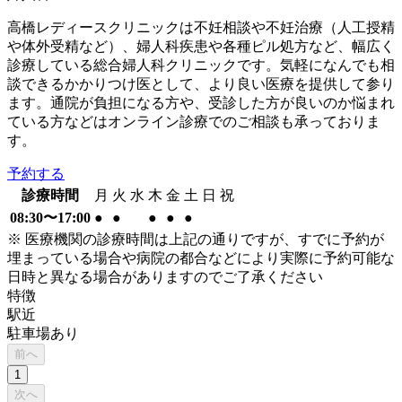
高橋レディースクリニックは不妊相談や不妊治療（人工授精
や体外受精など）、婦人科疾患や各種ピル処方など、幅広く
診療している総合婦人科クリニックです。気軽になんでも相
談できるかかりつけ医として、より良い医療を提供して参り
ます。通院が負担になる方や、受診した方が良いのか悩まれ
ている方などはオンライン診療でのご相談も承っておりま
す。
予約する
診療時間
月
火
水
木
金
土
日
祝
08:30〜17:00
●
●
●
●
●
※ 医療機関の診療時間は上記の通りですが、すでに予約が
埋まっている場合や病院の都合などにより実際に予約可能な
日時と異なる場合がありますのでご了承ください
特徴
駅近
駐車場あり
前へ
1
次へ