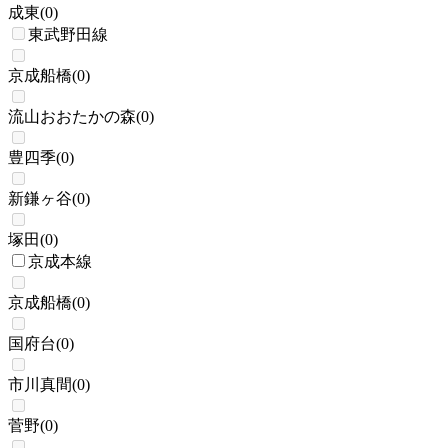
成東
(
0
)
東武野田線
京成船橋
(
0
)
流山おおたかの森
(
0
)
豊四季
(
0
)
新鎌ヶ谷
(
0
)
塚田
(
0
)
京成本線
京成船橋
(
0
)
国府台
(
0
)
市川真間
(
0
)
菅野
(
0
)