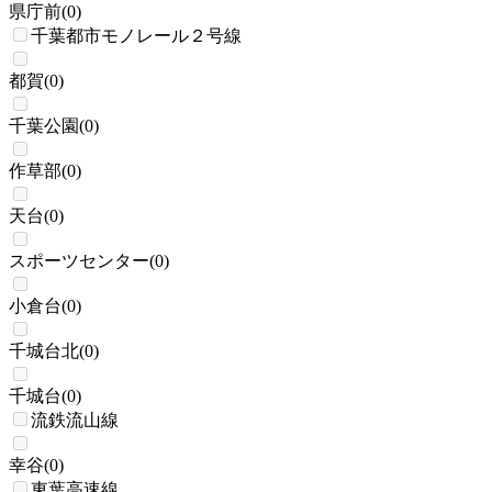
県庁前
(
0
)
千葉都市モノレール２号線
都賀
(
0
)
千葉公園
(
0
)
作草部
(
0
)
天台
(
0
)
スポーツセンター
(
0
)
小倉台
(
0
)
千城台北
(
0
)
千城台
(
0
)
流鉄流山線
幸谷
(
0
)
東葉高速線