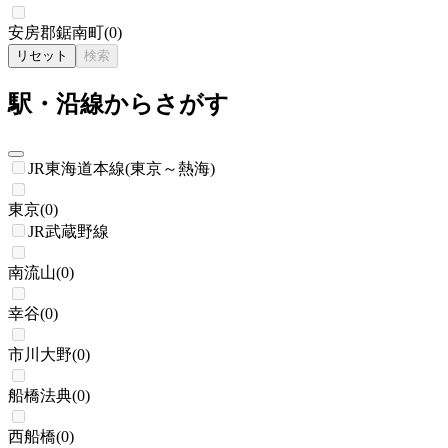
安房郡鋸南町
(
0
)
リセット
検索
駅・沿線からさがす
JR東海道本線(東京～熱海)
東京
(
0
)
JR武蔵野線
南流山
(
0
)
幸谷
(
0
)
市川大野
(
0
)
船橋法典
(
0
)
西船橋
(
0
)