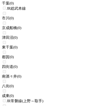
千葉
(
0
)
JR総武本線
市川
(
0
)
京成船橋
(
0
)
津田沼
(
0
)
東千葉
(
0
)
都賀
(
0
)
四街道
(
0
)
南酒々井
(
0
)
八街
(
0
)
成東
(
0
)
JR常磐線(上野～取手)