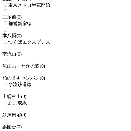
東京メトロ半蔵門線
三越前
(
0
)
都営新宿線
本八幡
(
0
)
つくばエクスプレス
南流山
(
0
)
流山おおたかの森
(
0
)
柏の葉キャンパス
(
0
)
小湊鉄道線
上総村上
(
0
)
新京成線
新津田沼
(
0
)
薬園台
(
0
)