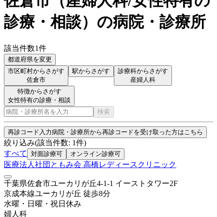
佐倉市
（
産婦人科/女性特有の
診療・相談
）
の病院・診療所
該当件数
1
件
都道府県を変更
市区町村からさがす
駅からさがす
診療科からさがす
佐倉市
産婦人科
特徴からさがす
女性特有の診療・相談
検索
再診コード入力
病院・診療所から再診コードを受け取った方はこちら
絞り込み
(該当件数:
1
件)
すべて
対面診療可
オンライン診療可
医療法人社団ともみ会 高橋レディースクリニック
千葉県佐倉市ユーカリが丘4-1-1 イーストタワー2F
京成本線
ユーカリが丘
徒歩
8
分
水曜・日曜・祝日
休み
婦人科