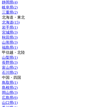
静岡県
(
4
)
岐阜県
(
2
)
三重県
(
2
)
北海道・東北
北海道
(
15
)
岩手県
(
1
)
宮城県
(
3
)
秋田県
(
3
)
山形県
(
3
)
福島県
(
1
)
甲信越・北陸
山梨県
(
1
)
長野県
(
3
)
富山県
(
2
)
石川県
(
2
)
中国・四国
鳥取県
(
1
)
島根県
(
2
)
岡山県
(
3
)
広島県
(
6
)
山口県
(
1
)