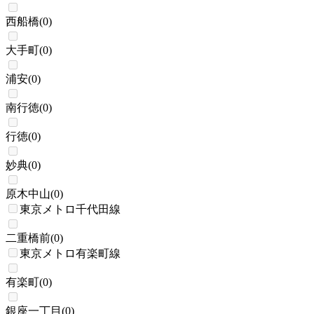
西船橋
(
0
)
大手町
(
0
)
浦安
(
0
)
南行徳
(
0
)
行徳
(
0
)
妙典
(
0
)
原木中山
(
0
)
東京メトロ千代田線
二重橋前
(
0
)
東京メトロ有楽町線
有楽町
(
0
)
銀座一丁目
(
0
)