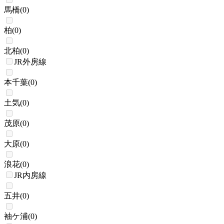
馬橋
(
0
)
柏
(
0
)
北柏
(
0
)
JR外房線
本千葉
(
0
)
土気
(
0
)
茂原
(
0
)
大原
(
0
)
浪花
(
0
)
JR内房線
五井
(
0
)
袖ケ浦
(
0
)