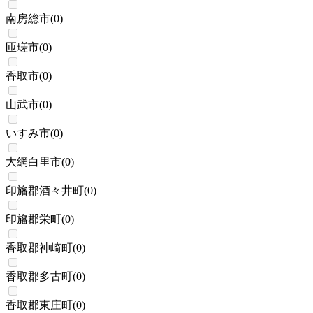
南房総市
(
0
)
匝瑳市
(
0
)
香取市
(
0
)
山武市
(
0
)
いすみ市
(
0
)
大網白里市
(
0
)
印旛郡酒々井町
(
0
)
印旛郡栄町
(
0
)
香取郡神崎町
(
0
)
香取郡多古町
(
0
)
香取郡東庄町
(
0
)