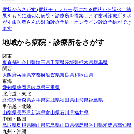
症状からさがす (症状チェッカー)
気になる症状から調べ、結
果をもとに適切な病院・診療所を提案します
歯科診療所をさ
がす
歯医者さんの対面診療予約・オンライン診療予約ができ
ます
地域から病院・診療所をさがす
関東
東京都
神奈川県
埼玉県
千葉県
茨城県
栃木県
群馬県
関西
大阪府
兵庫県
京都府
滋賀県
奈良県
和歌山県
東海
愛知県
静岡県
岐阜県
三重県
北海道・東北
北海道
青森県
岩手県
宮城県
秋田県
山形県
福島県
甲信越・北陸
山梨県
長野県
新潟県
富山県
石川県
福井県
中国・四国
鳥取県
島根県
岡山県
広島県
山口県
徳島県
香川県
愛媛県
高知県
九州・沖縄