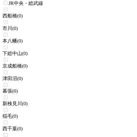
JR中央・総武線
西船橋
(
0
)
市川
(
0
)
本八幡
(
0
)
下総中山
(
0
)
京成船橋
(
0
)
津田沼
(
0
)
幕張
(
0
)
新検見川
(
0
)
稲毛
(
0
)
西千葉
(
0
)