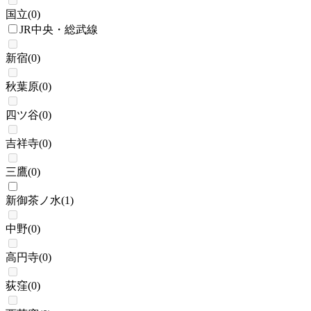
国立
(
0
)
JR中央・総武線
新宿
(
0
)
秋葉原
(
0
)
四ツ谷
(
0
)
吉祥寺
(
0
)
三鷹
(
0
)
新御茶ノ水
(
1
)
中野
(
0
)
高円寺
(
0
)
荻窪
(
0
)