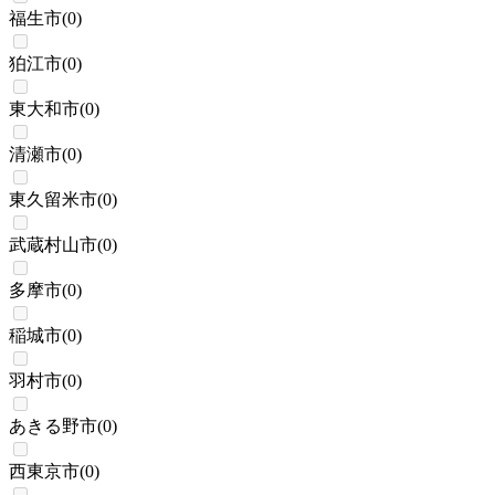
福生市
(
0
)
狛江市
(
0
)
東大和市
(
0
)
清瀬市
(
0
)
東久留米市
(
0
)
武蔵村山市
(
0
)
多摩市
(
0
)
稲城市
(
0
)
羽村市
(
0
)
あきる野市
(
0
)
西東京市
(
0
)