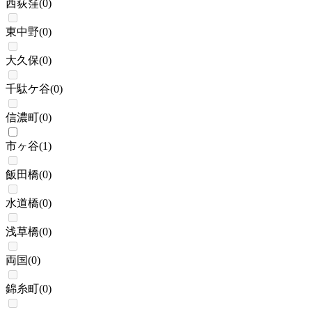
西荻窪
(
0
)
東中野
(
0
)
大久保
(
0
)
千駄ケ谷
(
0
)
信濃町
(
0
)
市ヶ谷
(
1
)
飯田橋
(
0
)
水道橋
(
0
)
浅草橋
(
0
)
両国
(
0
)
錦糸町
(
0
)