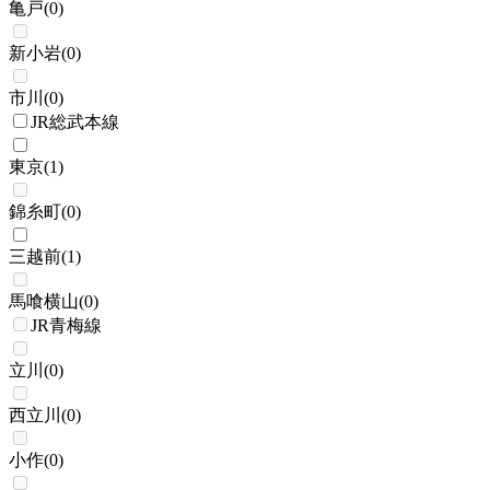
亀戸
(
0
)
新小岩
(
0
)
市川
(
0
)
JR総武本線
東京
(
1
)
錦糸町
(
0
)
三越前
(
1
)
馬喰横山
(
0
)
JR青梅線
立川
(
0
)
西立川
(
0
)
小作
(
0
)