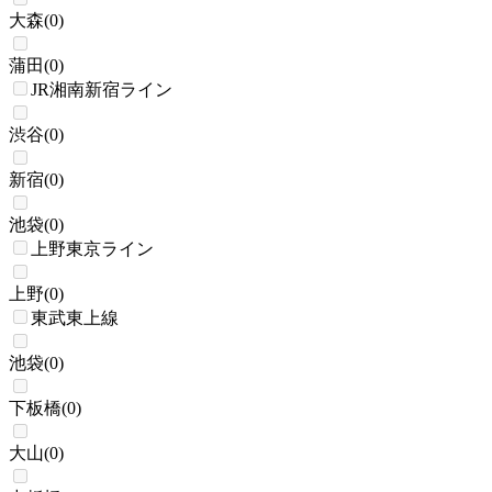
大森
(
0
)
蒲田
(
0
)
JR湘南新宿ライン
渋谷
(
0
)
新宿
(
0
)
池袋
(
0
)
上野東京ライン
上野
(
0
)
東武東上線
池袋
(
0
)
下板橋
(
0
)
大山
(
0
)