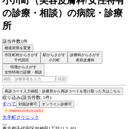
小川町
（
美容皮膚科/女性特有
の診療・相談
）
の病院・診療
所
該当件数
1
件
都道府県を変更
市区町村からさがす
駅からさがす
診療科からさがす
千代田区
小川町
美容皮膚科
特徴からさがす
女性特有の診療・相談
検索
再診コード入力
病院・診療所から再診コードを受け取った方はこちら
絞り込み
(該当件数:
1
件)
すべて
対面診療可
オンライン診療可
大手町クリニック
東京都千代田区内神田1丁目11-5-401