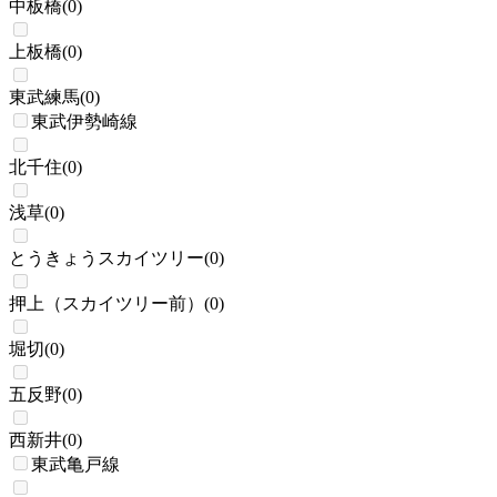
中板橋
(
0
)
上板橋
(
0
)
東武練馬
(
0
)
東武伊勢崎線
北千住
(
0
)
浅草
(
0
)
とうきょうスカイツリー
(
0
)
押上（スカイツリー前）
(
0
)
堀切
(
0
)
五反野
(
0
)
西新井
(
0
)
東武亀戸線