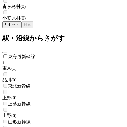
青ヶ島村
(
0
)
小笠原村
(
0
)
リセット
検索
駅・沿線からさがす
東海道新幹線
東京
(
1
)
品川
(
0
)
東北新幹線
上野
(
0
)
上越新幹線
上野
(
0
)
山形新幹線