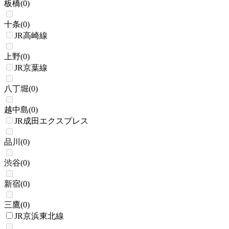
板橋
(
0
)
十条
(
0
)
JR高崎線
上野
(
0
)
JR京葉線
八丁堀
(
0
)
越中島
(
0
)
JR成田エクスプレス
品川
(
0
)
渋谷
(
0
)
新宿
(
0
)
三鷹
(
0
)
JR京浜東北線