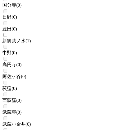
国分寺
(
0
)
日野
(
0
)
豊田
(
0
)
新御茶ノ水
(
1
)
中野
(
0
)
高円寺
(
0
)
阿佐ケ谷
(
0
)
荻窪
(
0
)
西荻窪
(
0
)
武蔵境
(
0
)
武蔵小金井
(
0
)