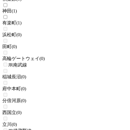
神田
(
1
)
有楽町
(
1
)
浜松町
(
0
)
田町
(
0
)
高輪ゲートウェイ
(
0
)
JR南武線
稲城長沼
(
0
)
府中本町
(
0
)
分倍河原
(
0
)
西国立
(
0
)
立川
(
0
)