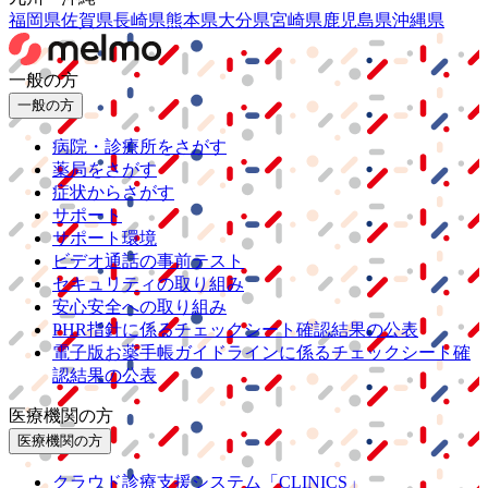
福岡県
佐賀県
長崎県
熊本県
大分県
宮崎県
鹿児島県
沖縄県
一般の方
一般の方
病院・診療所をさがす
薬局をさがす
症状からさがす
サポート
サポート環境
ビデオ通話の事前テスト
セキュリティの取り組み
安心安全への取り組み
PHR指針に係るチェックシート確認結果の公表
電子版お薬手帳ガイドラインに係るチェックシート確
認結果の公表
医療機関の方
医療機関の方
クラウド診療
支援システム
「CLINICS」