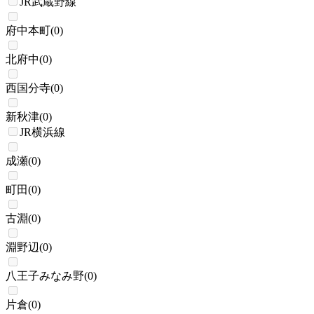
JR武蔵野線
府中本町
(
0
)
北府中
(
0
)
西国分寺
(
0
)
新秋津
(
0
)
JR横浜線
成瀬
(
0
)
町田
(
0
)
古淵
(
0
)
淵野辺
(
0
)
八王子みなみ野
(
0
)
片倉
(
0
)