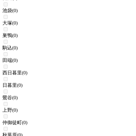
池袋
(
0
)
大塚
(
0
)
巣鴨
(
0
)
駒込
(
0
)
田端
(
0
)
西日暮里
(
0
)
日暮里
(
0
)
鶯谷
(
0
)
上野
(
0
)
仲御徒町
(
0
)
秋葉原
(
0
)