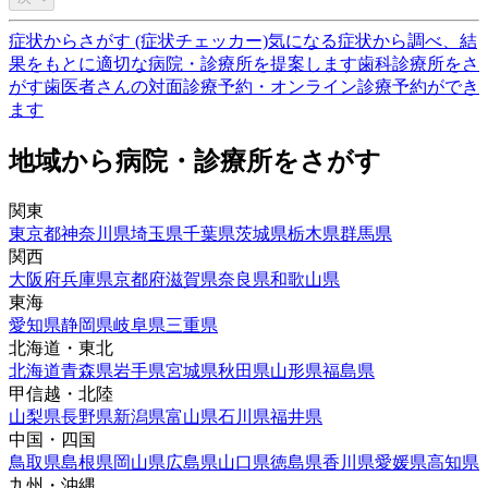
症状からさがす (症状チェッカー)
気になる症状から調べ、結
果をもとに適切な病院・診療所を提案します
歯科診療所をさ
がす
歯医者さんの対面診療予約・オンライン診療予約ができ
ます
地域から病院・診療所をさがす
関東
東京都
神奈川県
埼玉県
千葉県
茨城県
栃木県
群馬県
関西
大阪府
兵庫県
京都府
滋賀県
奈良県
和歌山県
東海
愛知県
静岡県
岐阜県
三重県
北海道・東北
北海道
青森県
岩手県
宮城県
秋田県
山形県
福島県
甲信越・北陸
山梨県
長野県
新潟県
富山県
石川県
福井県
中国・四国
鳥取県
島根県
岡山県
広島県
山口県
徳島県
香川県
愛媛県
高知県
九州・沖縄