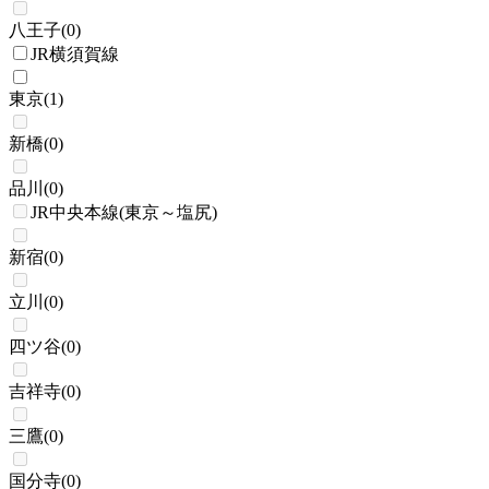
八王子
(
0
)
JR横須賀線
東京
(
1
)
新橋
(
0
)
品川
(
0
)
JR中央本線(東京～塩尻)
新宿
(
0
)
立川
(
0
)
四ツ谷
(
0
)
吉祥寺
(
0
)
三鷹
(
0
)
国分寺
(
0
)