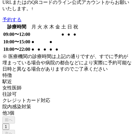
URLまたはのQRコードのライン公式アカウントからお願い
いたします。↑
予約する
診療時間
月
火
水
木
金
土
日
祝
09:00〜12:00
●
●
●
10:00〜15:00
●
●
18:00〜22:00
●
●
●
●
●
※ 医療機関の診療時間は上記の通りですが、すでに予約が
埋まっている場合や病院の都合などにより実際に予約可能な
日時と異なる場合がありますのでご了承ください
特徴
駅近
女性医師
往診可
クレジットカード対応
院内感染対策
他
3
個
前へ
1
次へ