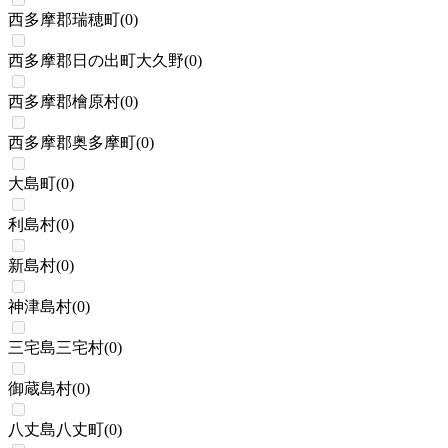
西多摩郡瑞穂町
(
0
)
西多摩郡日の出町大久野
(
0
)
西多摩郡檜原村
(
0
)
西多摩郡奥多摩町
(
0
)
大島町
(
0
)
利島村
(
0
)
新島村
(
0
)
神津島村
(
0
)
三宅島三宅村
(
0
)
御蔵島村
(
0
)
八丈島八丈町
(
0
)