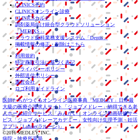
CLINICS予約
CLINICSオンライン診療
CLINICSカルテ
調剤薬局向け統合型クラウドソリューション
「MEDIXS」
クラウド歯科業務
支援システム
「Dentis」
掲載情報の修正・削除はこちら
利用規約
特定商取引法に基づく表記
プライバシーポリシー
外部送信ポリシー
運営会社
ロゴ利用ガイドライン
医師たちがつくる
オンライン医療事典
「MEDLEY」
日本最
大級の
医療介護求人サイト
「ジョブメドレー」
納得できる
老
人ホーム紹介サービス
「みんかい」
オンライン
動画研修サー
ビス
「ジョブメドレー
アカデミー」
女性向け
生理予測・妊活
アプリ
「Lalune(ラルーン)」
©2016 MEDLEY, INC.
病院・診療所
薬局