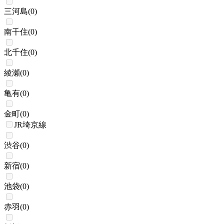
三河島
(
0
)
南千住
(
0
)
北千住
(
0
)
綾瀬
(
0
)
亀有
(
0
)
金町
(
0
)
JR埼京線
渋谷
(
0
)
新宿
(
0
)
池袋
(
0
)
赤羽
(
0
)