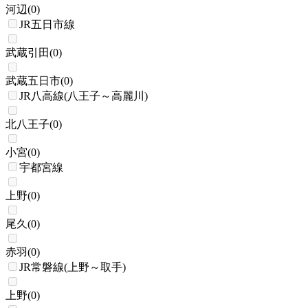
河辺
(
0
)
JR五日市線
武蔵引田
(
0
)
武蔵五日市
(
0
)
JR八高線(八王子～高麗川)
北八王子
(
0
)
小宮
(
0
)
宇都宮線
上野
(
0
)
尾久
(
0
)
赤羽
(
0
)
JR常磐線(上野～取手)
上野
(
0
)