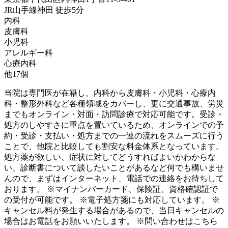
JR山手線
神田
徒歩
5
分
内科
皮膚科
小児科
アレルギー科
心療内科
他
17
個
当院は専門医が在籍し、内科から皮膚科・小児科・心療内
科・整形外科など各種領域をカバーし、更に交通事故、労災
までもオンライン・対面・訪問診療で対応可能です。受診・
処方のしやすさに重点を置いているため、オンラインでの予
約・受診・支払い・処方までの一連の流れをスムーズに行う
ことで、他院と比較しても割安な料金体系となっています。
処方薬が欲しい、症状に対してどうすればよいかわからな
い、診断書について談したいことがあるなど何でも構いませ
んので、まずはインターネット、電話での連絡をお待ちして
おります。 ※マイナンバーカード、保険証、資格確認証で
の受付が可能です。 ※電子処方箋にも対応しています。 ※
キャンセル料が発生する場合があるので、当日キャンセルの
場合はお電話をお願いいたします。 ※問い合わせはこちら