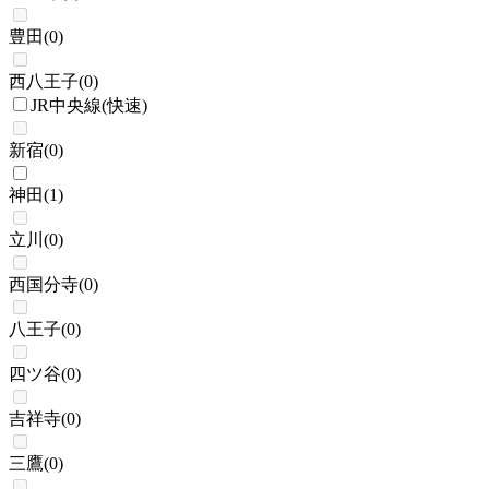
豊田
(
0
)
西八王子
(
0
)
JR中央線(快速)
新宿
(
0
)
神田
(
1
)
立川
(
0
)
西国分寺
(
0
)
八王子
(
0
)
四ツ谷
(
0
)
吉祥寺
(
0
)
三鷹
(
0
)