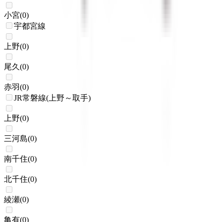
小宮
(
0
)
宇都宮線
上野
(
0
)
尾久
(
0
)
赤羽
(
0
)
JR常磐線(上野～取手)
上野
(
0
)
三河島
(
0
)
南千住
(
0
)
北千住
(
0
)
綾瀬
(
0
)
亀有
(
0
)