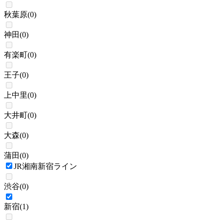
秋葉原
(
0
)
神田
(
0
)
有楽町
(
0
)
王子
(
0
)
上中里
(
0
)
大井町
(
0
)
大森
(
0
)
蒲田
(
0
)
JR湘南新宿ライン
渋谷
(
0
)
新宿
(
1
)