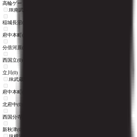
高輪ゲートウェイ
(
0
)
JR南武線
稲城長沼
(
0
)
府中本町
(
0
)
分倍河原
(
0
)
西国立
(
0
)
立川
(
0
)
JR武蔵野線
府中本町
(
0
)
北府中
(
0
)
西国分寺
(
0
)
新秋津
(
0
)
JR横浜線