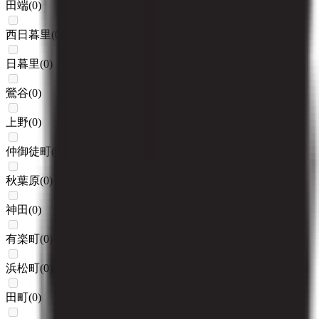
田端
(
0
)
西日暮里
(
0
)
日暮里
(
0
)
鶯谷
(
0
)
上野
(
0
)
仲御徒町
(
0
)
秋葉原
(
0
)
神田
(
0
)
有楽町
(
0
)
浜松町
(
0
)
田町
(
0
)