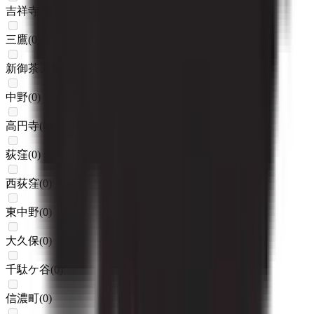
吉祥寺
(
0
)
三鷹
(
0
)
新御茶ノ水
(
0
)
中野
(
0
)
高円寺
(
0
)
荻窪
(
0
)
西荻窪
(
0
)
東中野
(
0
)
大久保
(
0
)
千駄ケ谷
(
0
)
信濃町
(
0
)