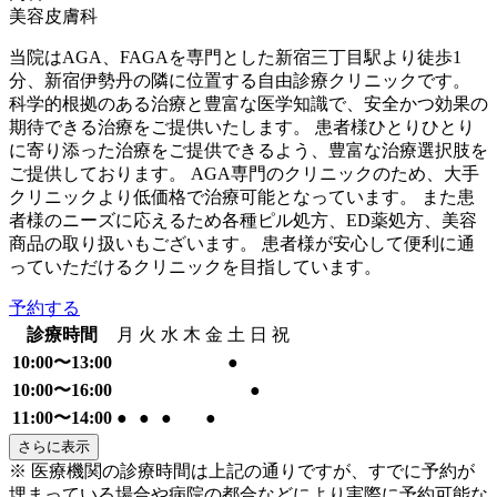
美容皮膚科
当院はAGA、FAGAを専門とした新宿三丁目駅より徒歩1
分、新宿伊勢丹の隣に位置する自由診療クリニックです。
科学的根拠のある治療と豊富な医学知識で、安全かつ効果の
期待できる治療をご提供いたします。 患者様ひとりひとり
に寄り添った治療をご提供できるよう、豊富な治療選択肢を
ご提供しております。 AGA専⾨のクリニックのため、⼤⼿
クリニックより低価格で治療可能となっています。 また患
者様のニーズに応えるため各種ピル処方、ED薬処方、美容
商品の取り扱いもございます。 患者様が安心して便利に通
っていただけるクリニックを目指しています。
予約する
診療時間
月
火
水
木
金
土
日
祝
10:00〜13:00
●
10:00〜16:00
●
11:00〜14:00
●
●
●
●
さらに表示
※ 医療機関の診療時間は上記の通りですが、すでに予約が
埋まっている場合や病院の都合などにより実際に予約可能な