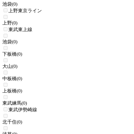
池袋
(
0
)
上野東京ライン
上野
(
0
)
東武東上線
池袋
(
0
)
下板橋
(
0
)
大山
(
0
)
中板橋
(
0
)
上板橋
(
0
)
東武練馬
(
0
)
東武伊勢崎線
北千住
(
0
)