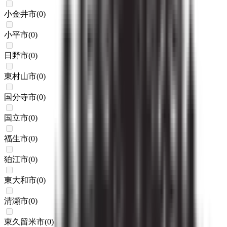
小金井市
(
0
)
小平市
(
0
)
日野市
(
0
)
東村山市
(
0
)
国分寺市
(
0
)
国立市
(
0
)
福生市
(
0
)
狛江市
(
0
)
東大和市
(
0
)
清瀬市
(
0
)
東久留米市
(
0
)