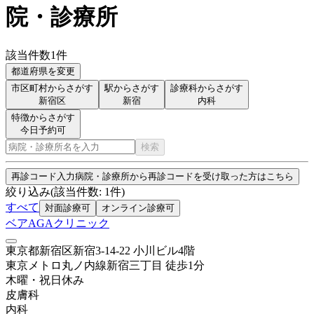
院・診療所
該当件数
1
件
都道府県を変更
市区町村からさがす
駅からさがす
診療科からさがす
新宿区
新宿
内科
特徴からさがす
今日予約可
検索
再診コード入力
病院・診療所から再診コードを受け取った方はこちら
絞り込み
(該当件数:
1
件)
すべて
対面診療可
オンライン診療可
ベアAGAクリニック
東京都新宿区新宿3-14-22 小川ビル4階
東京メトロ丸ノ内線
新宿三丁目
徒歩
1
分
木曜・祝日
休み
皮膚科
内科