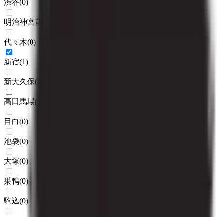
渋谷
(
0
)
明治神宮前〈原宿〉
(
0
)
代々木
(
0
)
新宿
(
1
)
新大久保
(
0
)
高田馬場
(
1
)
目白
(
0
)
池袋
(
0
)
大塚
(
0
)
巣鴨
(
0
)
駒込
(
0
)