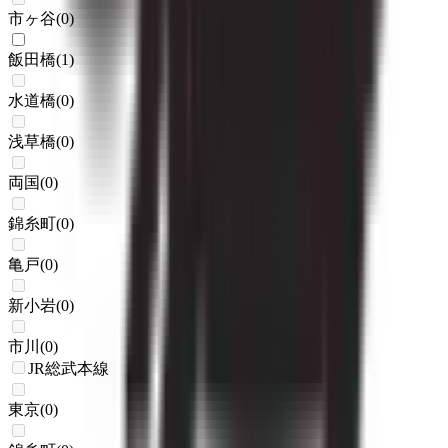
市ヶ谷
(
0
)
飯田橋
(
1
)
水道橋
(
0
)
浅草橋
(
0
)
両国
(
0
)
錦糸町
(
0
)
亀戸
(
0
)
新小岩
(
0
)
市川
(
0
)
JR総武本線
東京
(
0
)