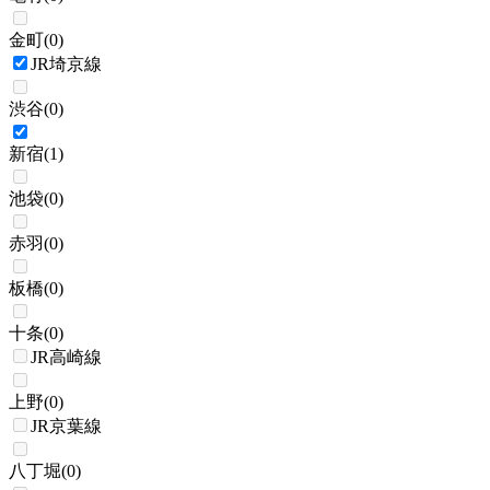
金町
(
0
)
JR埼京線
渋谷
(
0
)
新宿
(
1
)
池袋
(
0
)
赤羽
(
0
)
板橋
(
0
)
十条
(
0
)
JR高崎線
上野
(
0
)
JR京葉線
八丁堀
(
0
)