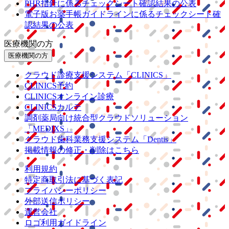
PHR指針に係るチェックシート確認結果の公表
電子版お薬手帳ガイドラインに係るチェックシート確
認結果の公表
医療機関の方
医療機関の方
クラウド診療
支援システム
「CLINICS」
CLINICS予約
CLINICSオンライン診療
CLINICSカルテ
調剤薬局向け統合型クラウドソリューション
「MEDIXS」
クラウド歯科業務
支援システム
「Dentis」
掲載情報の修正・削除はこちら
利用規約
特定商取引法に基づく表記
プライバシーポリシー
外部送信ポリシー
運営会社
ロゴ利用ガイドライン