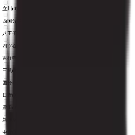
立川
(
0
)
西国分寺
(
0
)
八王子
(
0
)
四ツ谷
(
0
)
吉祥寺
(
0
)
三鷹
(
0
)
国分寺
(
0
)
日野
(
0
)
豊田
(
0
)
新御茶ノ水
(
0
)
中野
(
0
)