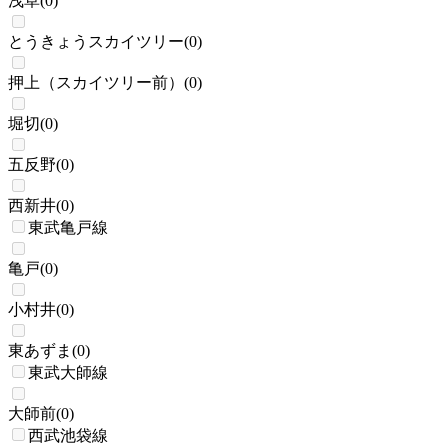
浅草
(
0
)
とうきょうスカイツリー
(
0
)
押上（スカイツリー前）
(
0
)
堀切
(
0
)
五反野
(
0
)
西新井
(
0
)
東武亀戸線
亀戸
(
0
)
小村井
(
0
)
東あずま
(
0
)
東武大師線
大師前
(
0
)
西武池袋線