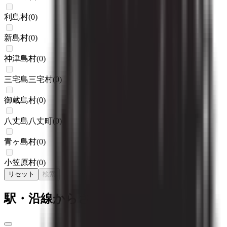
利島村
(
0
)
新島村
(
0
)
神津島村
(
0
)
三宅島三宅村
(
0
)
御蔵島村
(
0
)
八丈島八丈町
(
0
)
青ヶ島村
(
0
)
小笠原村
(
0
)
リセット
検索
駅・沿線からさがす