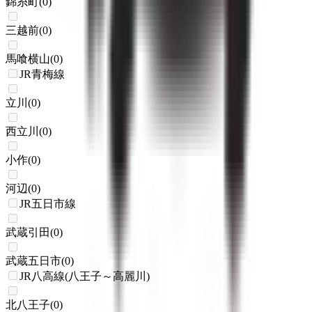
錦糸町
(
0
)
三越前
(
0
)
馬喰横山
(
0
)
JR青梅線
立川
(
0
)
西立川
(
0
)
小作
(
0
)
河辺
(
0
)
JR五日市線
武蔵引田
(
0
)
武蔵五日市
(
0
)
JR八高線(八王子～高麗川)
北八王子
(
0
)