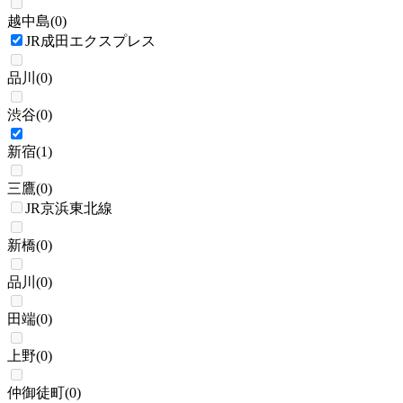
越中島
(
0
)
JR成田エクスプレス
品川
(
0
)
渋谷
(
0
)
新宿
(
1
)
三鷹
(
0
)
JR京浜東北線
新橋
(
0
)
品川
(
0
)
田端
(
0
)
上野
(
0
)
仲御徒町
(
0
)