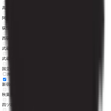
高円寺
(
0
)
阿佐ケ谷
(
0
)
荻窪
(
0
)
西荻窪
(
0
)
武蔵境
(
0
)
武蔵小金井
(
0
)
国立
(
0
)
JR中央・総武線
新宿
(
1
)
秋葉原
(
0
)
四ツ谷
(
0
)