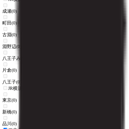
成瀬
(
0
)
町田
(
0
)
古淵
(
0
)
淵野辺
(
0
)
八王子みなみ野
(
0
)
片倉
(
0
)
八王子
(
0
)
JR横須賀線
東京
(
0
)
新橋
(
0
)
品川
(
0
)