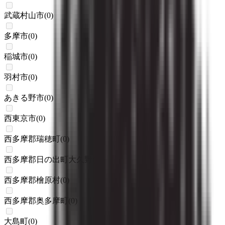
武蔵村山市
(
0
)
多摩市
(
0
)
稲城市
(
0
)
羽村市
(
0
)
あきる野市
(
0
)
西東京市
(
0
)
西多摩郡瑞穂町
(
0
)
西多摩郡日の出町大久野
(
0
)
西多摩郡檜原村
(
0
)
西多摩郡奥多摩町
(
0
)
大島町
(
0
)