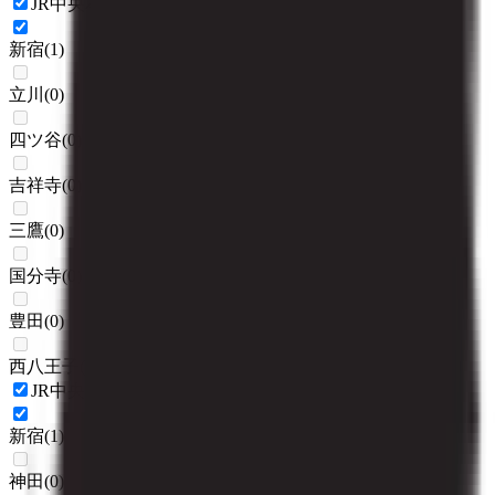
JR中央本線(東京～塩尻)
新宿
(
1
)
立川
(
0
)
四ツ谷
(
0
)
吉祥寺
(
0
)
三鷹
(
0
)
国分寺
(
0
)
豊田
(
0
)
西八王子
(
0
)
JR中央線(快速)
新宿
(
1
)
神田
(
0
)