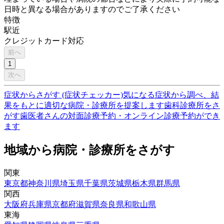
日時と異なる場合がありますのでご了承ください
特徴
駅近
クレジットカード対応
前へ
1
次へ
症状からさがす (症状チェッカー)
気になる症状から調べ、結
果をもとに適切な病院・診療所を提案します
歯科診療所をさ
がす
歯医者さんの対面診療予約・オンライン診療予約ができ
ます
地域から病院・診療所をさがす
関東
東京都
神奈川県
埼玉県
千葉県
茨城県
栃木県
群馬県
関西
大阪府
兵庫県
京都府
滋賀県
奈良県
和歌山県
東海