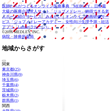
医師たちがつくる
オンライン医療事典
「MEDLEY」
日本最
大級の
医療介護求人サイト
「ジョブメドレー」
納得できる
老
人ホーム紹介サービス
「みんかい」
オンライン
動画研修サー
ビス
「ジョブメドレー
アカデミー」
女性向け
生理予測・妊活
アプリ
「Lalune(ラルーン)」
©2016 MEDLEY, INC.
病院・診療所
薬局
地域からさがす
関東
東京都
(
25
)
神奈川県
(
9
)
埼玉県
(
6
)
千葉県
(
4
)
茨城県
(
1
)
栃木県
(
2
)
群馬県
(
1
)
関西
大阪府
(
10
)