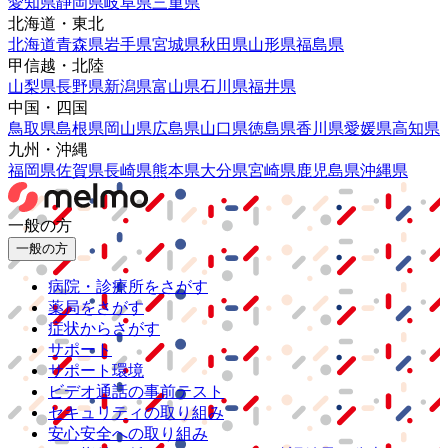
愛知県
静岡県
岐阜県
三重県
北海道・東北
北海道
青森県
岩手県
宮城県
秋田県
山形県
福島県
甲信越・北陸
山梨県
長野県
新潟県
富山県
石川県
福井県
中国・四国
鳥取県
島根県
岡山県
広島県
山口県
徳島県
香川県
愛媛県
高知県
九州・沖縄
福岡県
佐賀県
長崎県
熊本県
大分県
宮崎県
鹿児島県
沖縄県
一般の方
一般の方
病院・診療所をさがす
薬局をさがす
症状からさがす
サポート
サポート環境
ビデオ通話の事前テスト
セキュリティの取り組み
安心安全への取り組み