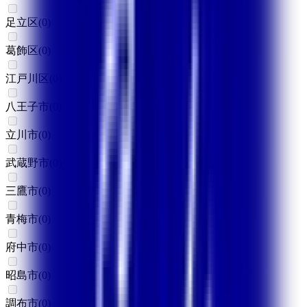
足立区
(
0
)
葛飾区
(
0
)
江戸川区
(
0
)
八王子市
(
0
)
立川市
(
0
)
武蔵野市
(
0
)
三鷹市
(
0
)
青梅市
(
0
)
府中市
(
0
)
昭島市
(
0
)
調布市
(
0
)