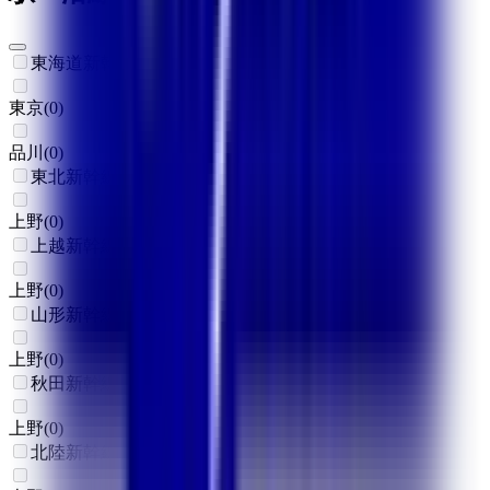
東海道新幹線
東京
(
0
)
品川
(
0
)
東北新幹線
上野
(
0
)
上越新幹線
上野
(
0
)
山形新幹線
上野
(
0
)
秋田新幹線
上野
(
0
)
北陸新幹線