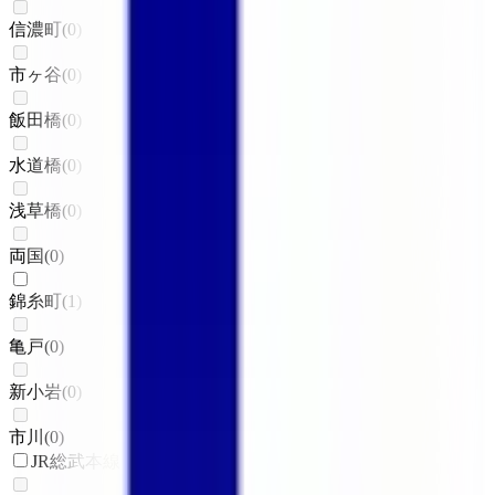
信濃町
(
0
)
市ヶ谷
(
0
)
飯田橋
(
0
)
水道橋
(
0
)
浅草橋
(
0
)
両国
(
0
)
錦糸町
(
1
)
亀戸
(
0
)
新小岩
(
0
)
市川
(
0
)
JR総武本線