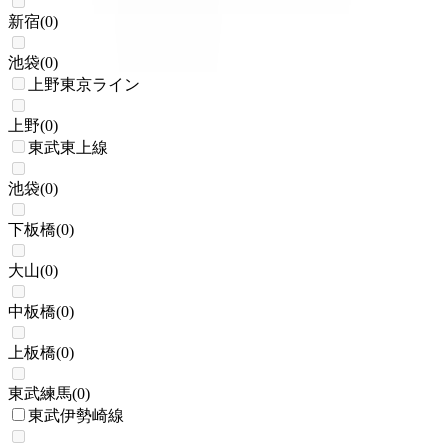
新宿
(
0
)
池袋
(
0
)
上野東京ライン
上野
(
0
)
東武東上線
池袋
(
0
)
下板橋
(
0
)
大山
(
0
)
中板橋
(
0
)
上板橋
(
0
)
東武練馬
(
0
)
東武伊勢崎線