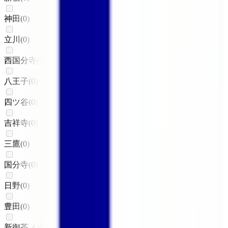
神田
(
0
)
立川
(
0
)
西国分寺
(
0
)
八王子
(
0
)
四ツ谷
(
0
)
吉祥寺
(
0
)
三鷹
(
0
)
国分寺
(
0
)
日野
(
0
)
豊田
(
0
)
新御茶ノ水
(
0
)