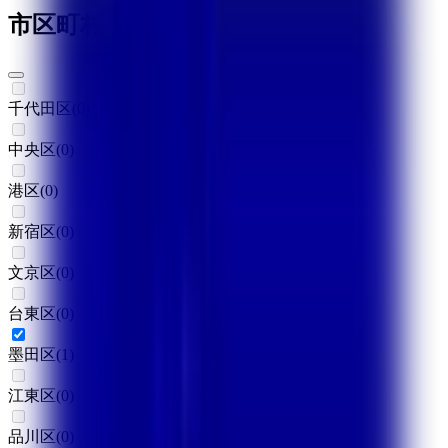
市区町村からさがす
千代田区
(
0
)
中央区
(
0
)
港区
(
0
)
新宿区
(
0
)
文京区
(
0
)
台東区
(
0
)
墨田区
(
1
)
江東区
(
0
)
品川区
(
0
)