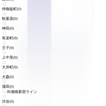
仲御徒町
(
0
)
秋葉原
(
0
)
神田
(
0
)
有楽町
(
0
)
王子
(
0
)
上中里
(
0
)
大井町
(
0
)
大森
(
0
)
蒲田
(
0
)
JR湘南新宿ライン
渋谷
(
0
)