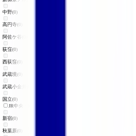
中野
(
0
)
高円寺
(
0
)
阿佐ケ谷
(
0
)
荻窪
(
0
)
西荻窪
(
0
)
武蔵境
(
0
)
武蔵小金井
(
0
)
国立
(
0
)
JR中央・総武線
新宿
(
0
)
秋葉原
(
0
)