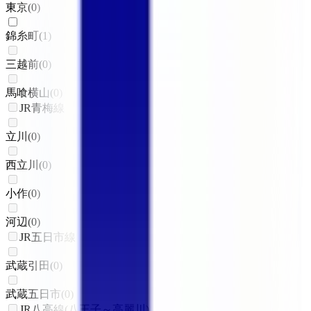
東京
(
0
)
錦糸町
(
1
)
三越前
(
0
)
馬喰横山
(
0
)
JR青梅線
立川
(
0
)
西立川
(
0
)
小作
(
0
)
河辺
(
0
)
JR五日市線
武蔵引田
(
0
)
武蔵五日市
(
0
)
JR八高線(八王子～高麗川)