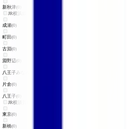
新秋津
(
0
)
JR横浜線
成瀬
(
0
)
町田
(
0
)
古淵
(
0
)
淵野辺
(
0
)
八王子みなみ野
(
0
)
片倉
(
0
)
八王子
(
0
)
JR横須賀線
東京
(
0
)
新橋
(
0
)