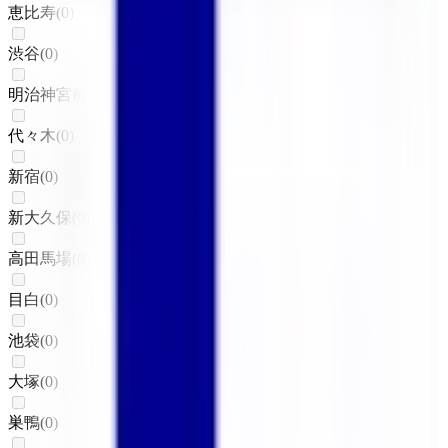
恵比寿
(
0
)
渋谷
(
0
)
明治神宮前〈原宿〉
(
0
)
代々木
(
0
)
新宿
(
0
)
新大久保
(
0
)
高田馬場
(
0
)
目白
(
0
)
池袋
(
0
)
大塚
(
0
)
巣鴨
(
0
)