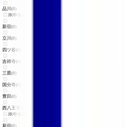
品川
(
0
)
JR中央本線(東京～塩尻)
新宿
(
0
)
立川
(
0
)
四ツ谷
(
0
)
吉祥寺
(
0
)
三鷹
(
0
)
国分寺
(
0
)
豊田
(
0
)
西八王子
(
0
)
JR中央線(快速)
新宿
(
0
)