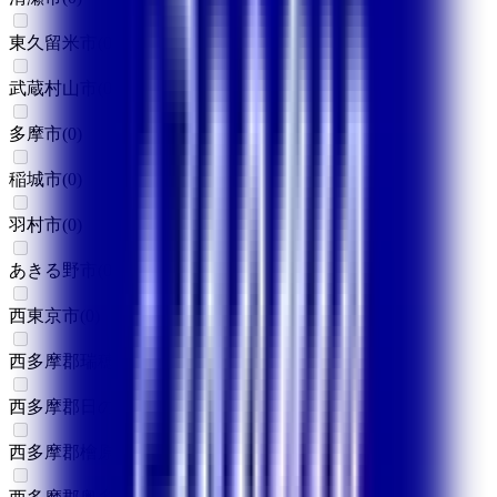
東久留米市
(
0
)
武蔵村山市
(
0
)
多摩市
(
0
)
稲城市
(
0
)
羽村市
(
0
)
あきる野市
(
0
)
西東京市
(
0
)
西多摩郡瑞穂町
(
0
)
西多摩郡日の出町大久野
(
0
)
西多摩郡檜原村
(
0
)