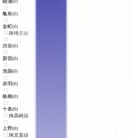
綾瀬
(
0
)
亀有
(
0
)
金町
(
0
)
JR埼京線
渋谷
(
0
)
新宿
(
0
)
池袋
(
0
)
赤羽
(
0
)
板橋
(
0
)
十条
(
0
)
JR高崎線
上野
(
0
)
JR京葉線