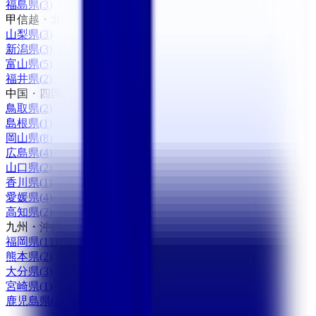
福島県
(
3
)
甲信越・北陸
山梨県
(
3
)
新潟県
(
3
)
富山県
(
5
)
福井県
(
2
)
中国・四国
鳥取県
(
2
)
島根県
(
1
)
岡山県
(
8
)
広島県
(
4
)
山口県
(
2
)
香川県
(
1
)
愛媛県
(
4
)
高知県
(
2
)
九州・沖縄
福岡県
(
11
)
熊本県
(
2
)
大分県
(
3
)
宮崎県
(
1
)
鹿児島県
(
1
)