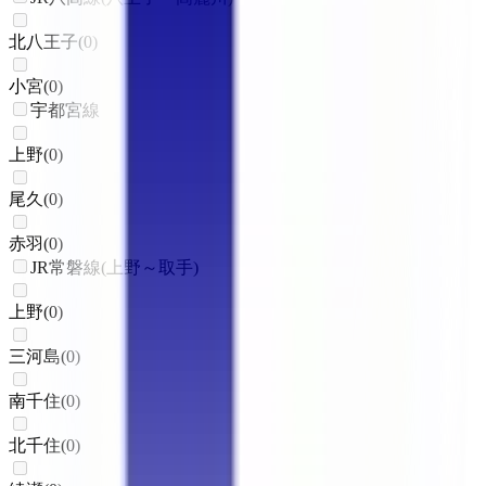
北八王子
(
0
)
小宮
(
0
)
宇都宮線
上野
(
0
)
尾久
(
0
)
赤羽
(
0
)
JR常磐線(上野～取手)
上野
(
0
)
三河島
(
0
)
南千住
(
0
)
北千住
(
0
)