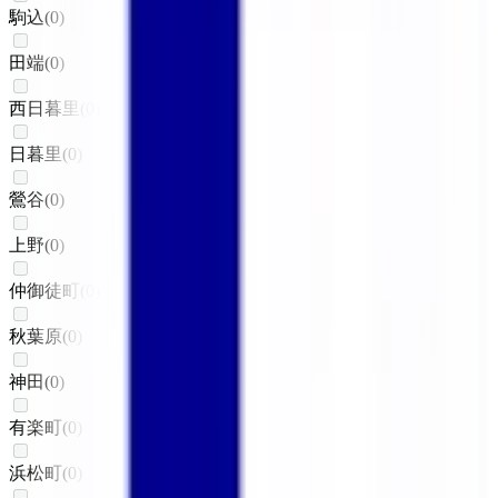
駒込
(
0
)
田端
(
0
)
西日暮里
(
0
)
日暮里
(
0
)
鶯谷
(
0
)
上野
(
0
)
仲御徒町
(
0
)
秋葉原
(
0
)
神田
(
0
)
有楽町
(
0
)
浜松町
(
0
)