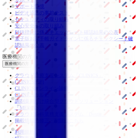
サポート環境
ビデオ通話の事前テスト
セキュリティの取り組み
安心安全への取り組み
PHR指針に係るチェックシート確認結果の公表
電子版お薬手帳ガイドラインに係るチェックシート確
認結果の公表
医療機関の方
医療機関の方
クラウド診療
支援システム
「CLINICS」
CLINICS予約
CLINICSオンライン診療
CLINICSカルテ
調剤薬局向け統合型クラウドソリューション
「MEDIXS」
クラウド歯科業務
支援システム
「Dentis」
掲載情報の修正・削除はこちら
利用規約