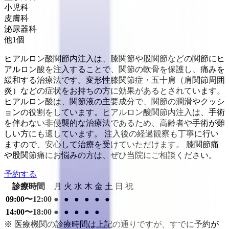
小児科
皮膚科
泌尿器科
他
1
個
ヒアルロン酸関節内注入は、膝関節や股関節などの関節にヒ
アルロン酸を注入することで、関節の軟骨を保護し、痛みを
緩和する治療法です。変形性膝関節症・五十肩（肩関節周囲
炎）などの症状をお持ちの方に効果があるとされています。
ヒアルロン酸は、関節液の主要成分で、関節の潤滑やクッシ
ョンの役割をしています。ヒアルロン酸関節内注入は、手術
を伴わない非侵襲的な治療法であるため、高齢者や手術が難
しい方にも適しています。 注入後の経過観察も丁寧に行い
ますので、安心して治療を受けていただけます。 膝関節痛
や股関節痛にお悩みの方は、ぜひ当院にご相談ください。
予約する
診療時間
月
火
水
木
金
土
日
祝
09:00〜12:00
●
●
●
●
●
●
14:00〜18:00
●
●
●
●
●
※ 医療機関の診療時間は上記の通りですが、すでに予約が