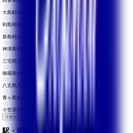
西多摩郡奥多摩町
(
0
)
大島町
(
0
)
利島村
(
0
)
新島村
(
0
)
神津島村
(
0
)
三宅島三宅村
(
0
)
御蔵島村
(
0
)
八丈島八丈町
(
0
)
青ヶ島村
(
0
)
小笠原村
(
0
)
リセット
検索
駅・沿線からさがす