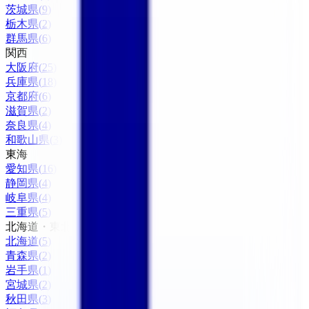
茨城県
(
9
)
栃木県
(
2
)
群馬県
(
6
)
関西
大阪府
(
25
)
兵庫県
(
18
)
京都府
(
6
)
滋賀県
(
2
)
奈良県
(
4
)
和歌山県
(
3
)
東海
愛知県
(
16
)
静岡県
(
4
)
岐阜県
(
4
)
三重県
(
5
)
北海道・東北
北海道
(
5
)
青森県
(
2
)
岩手県
(
1
)
宮城県
(
2
)
秋田県
(
3
)