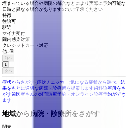
埋まっている場合や病院の都合などにより実際に予約可能な
日時と異なる場合がありますのでご了承ください
特徴
往診可
駅近
マイナ受付
院内感染対策
クレジットカード対応
他
1
個
前へ
1
次へ
症状からさがす (症状チェッカー)
気になる症状から調べ、結
果をもとに適切な病院・診療所を提案します
歯科診療所をさ
がす
歯医者さんの対面診療予約・オンライン診療予約ができ
ます
地域から病院・診療所をさがす
関東