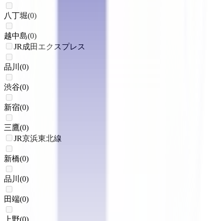
八丁堀
(
0
)
越中島
(
0
)
JR成田エクスプレス
品川
(
0
)
渋谷
(
0
)
新宿
(
0
)
三鷹
(
0
)
JR京浜東北線
新橋
(
0
)
品川
(
0
)
田端
(
0
)
上野
(
0
)