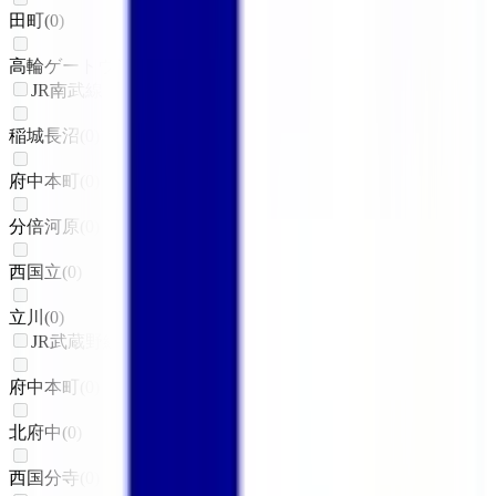
田町
(
0
)
高輪ゲートウェイ
(
0
)
JR南武線
稲城長沼
(
0
)
府中本町
(
0
)
分倍河原
(
0
)
西国立
(
0
)
立川
(
0
)
JR武蔵野線
府中本町
(
0
)
北府中
(
0
)
西国分寺
(
0
)