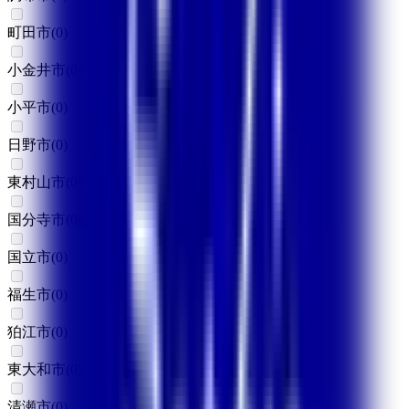
町田市
(
0
)
小金井市
(
0
)
小平市
(
0
)
日野市
(
0
)
東村山市
(
0
)
国分寺市
(
0
)
国立市
(
0
)
福生市
(
0
)
狛江市
(
0
)
東大和市
(
0
)
清瀬市
(
0
)