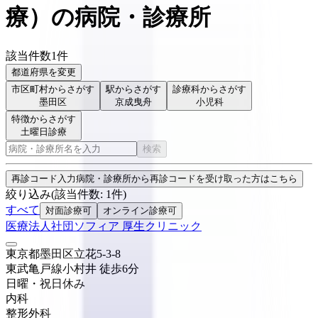
療
）
の病院・診療所
該当件数
1
件
都道府県を変更
市区町村からさがす
駅からさがす
診療科からさがす
墨田区
京成曳舟
小児科
特徴からさがす
土曜日診療
検索
再診コード入力
病院・診療所から再診コードを受け取った方はこちら
絞り込み
(該当件数:
1
件)
すべて
対面診療可
オンライン診療可
医療法人社団ソフィア 厚生クリニック
東京都墨田区立花5-3-8
東武亀戸線
小村井
徒歩
6
分
日曜・祝日
休み
内科
整形外科