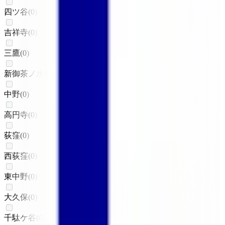
四ツ谷
(
0
)
吉祥寺
(
0
)
三鷹
(
0
)
新御茶ノ水
(
0
)
中野
(
0
)
高円寺
(
0
)
荻窪
(
0
)
西荻窪
(
0
)
東中野
(
0
)
大久保
(
0
)
千駄ケ谷
(
0
)