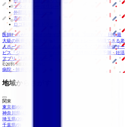
特定商取引法に基づく表記
プライバシーポリシー
外部送信ポリシー
運営会社
ロゴ利用ガイドライン
医師たちがつくる
オンライン医療事典
「MEDLEY」
日本最
大級の
医療介護求人サイト
「ジョブメドレー」
納得できる
老
人ホーム紹介サービス
「みんかい」
オンライン
動画研修サー
ビス
「ジョブメドレー
アカデミー」
女性向け
生理予測・妊活
アプリ
「Lalune(ラルーン)」
©2016 MEDLEY, INC.
病院・診療所
薬局
地域からさがす
関東
東京都
(
66
)
神奈川県
(
42
)
埼玉県
(
20
)
千葉県
(
9
)