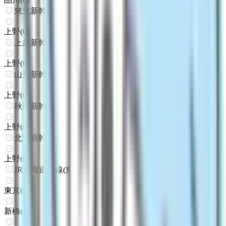
東北新幹線
上野
(
0
)
上越新幹線
上野
(
0
)
山形新幹線
上野
(
0
)
秋田新幹線
上野
(
0
)
北陸新幹線
上野
(
0
)
JR東海道本線(東京～熱海)
東京
(
0
)
新橋
(
0
)