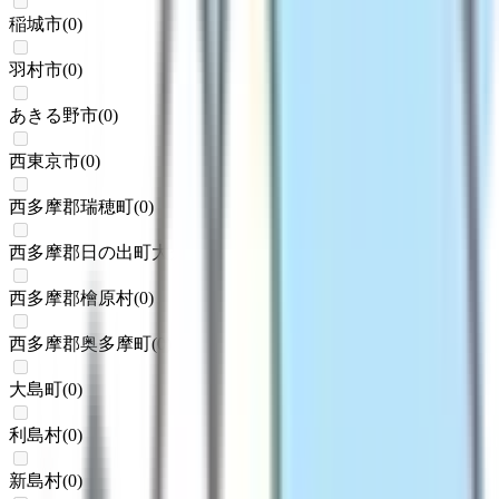
稲城市
(
0
)
羽村市
(
0
)
あきる野市
(
0
)
西東京市
(
0
)
西多摩郡瑞穂町
(
0
)
西多摩郡日の出町大久野
(
0
)
西多摩郡檜原村
(
0
)
西多摩郡奥多摩町
(
0
)
大島町
(
0
)
利島村
(
0
)
新島村
(
0
)