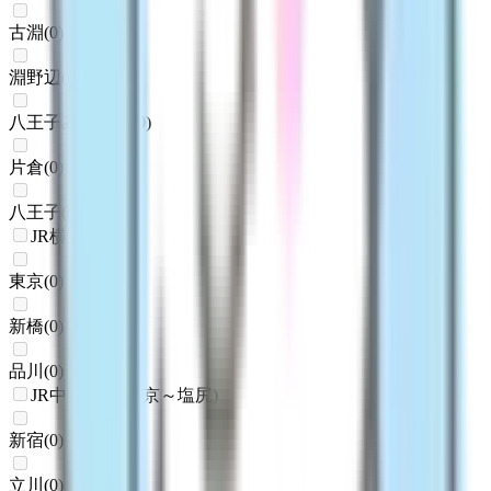
古淵
(
0
)
淵野辺
(
0
)
八王子みなみ野
(
0
)
片倉
(
0
)
八王子
(
0
)
JR横須賀線
東京
(
0
)
新橋
(
0
)
品川
(
0
)
JR中央本線(東京～塩尻)
新宿
(
0
)
立川
(
0
)