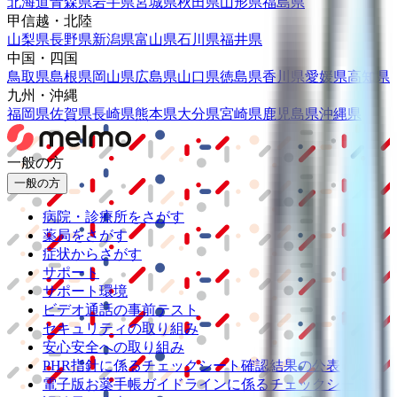
北海道
青森県
岩手県
宮城県
秋田県
山形県
福島県
甲信越・北陸
山梨県
長野県
新潟県
富山県
石川県
福井県
中国・四国
鳥取県
島根県
岡山県
広島県
山口県
徳島県
香川県
愛媛県
高知県
九州・沖縄
福岡県
佐賀県
長崎県
熊本県
大分県
宮崎県
鹿児島県
沖縄県
一般の方
一般の方
病院・診療所をさがす
薬局をさがす
症状からさがす
サポート
サポート環境
ビデオ通話の事前テスト
セキュリティの取り組み
安心安全への取り組み
PHR指針に係るチェックシート確認結果の公表
電子版お薬手帳ガイドラインに係るチェックシート確