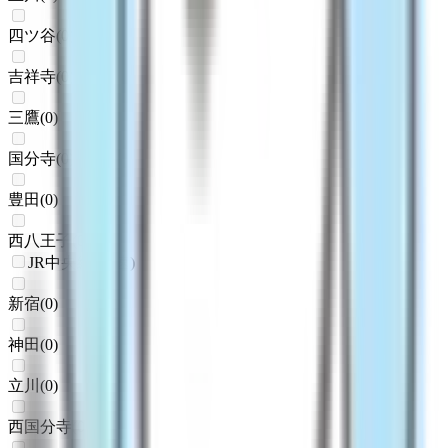
四ツ谷
(
0
)
吉祥寺
(
0
)
三鷹
(
0
)
国分寺
(
0
)
豊田
(
0
)
西八王子
(
0
)
JR中央線(快速)
新宿
(
0
)
神田
(
0
)
立川
(
0
)
西国分寺
(
0
)