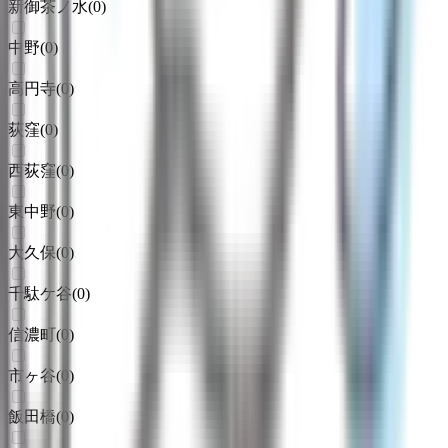
新御茶ノ水
(
0
)
中野
(
0
)
高円寺
(
0
)
荻窪
(
0
)
西荻窪
(
0
)
東中野
(
0
)
大久保
(
0
)
千駄ケ谷
(
0
)
信濃町
(
0
)
市ヶ谷
(
0
)
飯田橋
(
0
)