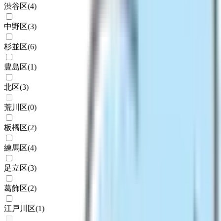
渋谷区
(
4
)
中野区
(
3
)
杉並区
(
6
)
豊島区
(
1
)
北区
(
3
)
荒川区
(
0
)
板橋区
(
2
)
練馬区
(
4
)
足立区
(
3
)
葛飾区
(
2
)
江戸川区
(
1
)