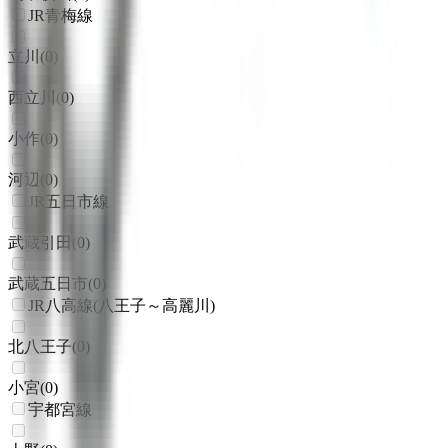
JR青梅線
立川
(
0
)
西立川
(
0
)
小作
(
0
)
河辺
(
0
)
JR五日市線
武蔵引田
(
0
)
武蔵五日市
(
0
)
JR八高線(八王子～高麗川)
北八王子
(
0
)
小宮
(
0
)
宇都宮線