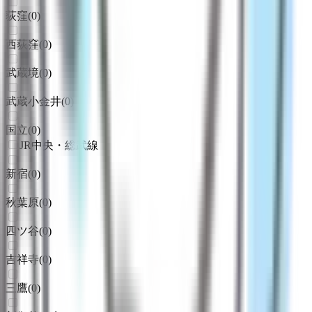
荻窪
(
0
)
西荻窪
(
0
)
武蔵境
(
0
)
武蔵小金井
(
0
)
国立
(
0
)
JR中央・総武線
新宿
(
0
)
秋葉原
(
0
)
四ツ谷
(
0
)
吉祥寺
(
0
)
三鷹
(
0
)