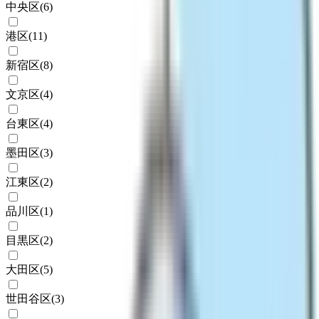
中央区
(
6
)
港区
(
11
)
新宿区
(
8
)
文京区
(
4
)
台東区
(
4
)
墨田区
(
3
)
江東区
(
2
)
品川区
(
1
)
目黒区
(
2
)
大田区
(
5
)
世田谷区
(
3
)