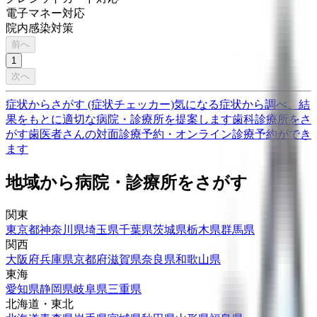
電子マネー対応
院内感染対策
前へ
1
次へ
症状からさがす (症状チェッカー)
気になる症状から調べ、結
果をもとに適切な病院・診療所を提案します
歯科診療所をさ
がす
歯医者さんの対面診療予約・オンライン診療予約ができ
ます
地域から病院・診療所をさがす
関東
東京都
神奈川県
埼玉県
千葉県
茨城県
栃木県
群馬県
関西
大阪府
兵庫県
京都府
滋賀県
奈良県
和歌山県
東海
愛知県
静岡県
岐阜県
三重県
北海道・東北