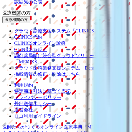
認結果の公表
医療機関の方
医療機関の方
クラウド診療
支援システム
「CLINICS」
CLINICS予約
CLINICSオンライン診療
CLINICSカルテ
調剤薬局向け統合型クラウドソリューション
「MEDIXS」
クラウド歯科業務
支援システム
「Dentis」
掲載情報の修正・削除はこちら
利用規約
特定商取引法に基づく表記
プライバシーポリシー
外部送信ポリシー
運営会社
ロゴ利用ガイドライン
医師たちがつくる
オンライン医療事典
「MEDLEY」
日本最