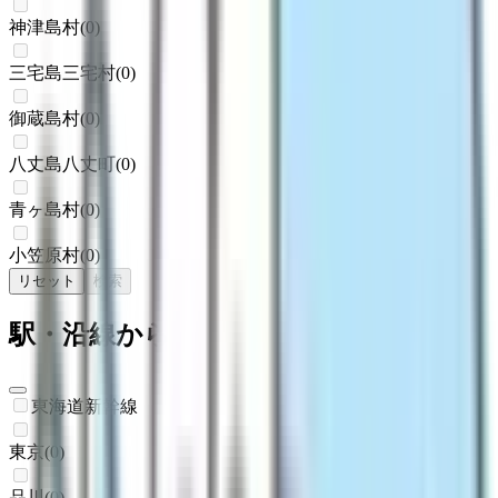
神津島村
(
0
)
三宅島三宅村
(
0
)
御蔵島村
(
0
)
八丈島八丈町
(
0
)
青ヶ島村
(
0
)
小笠原村
(
0
)
リセット
検索
駅・沿線からさがす
東海道新幹線
東京
(
0
)
品川
(
0
)