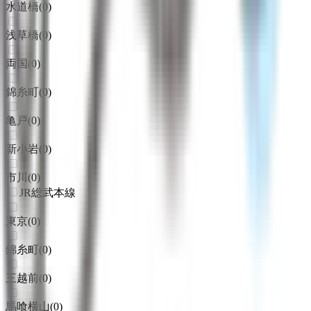
水道橋
(
0
)
浅草橋
(
0
)
両国
(
0
)
錦糸町
(
0
)
亀戸
(
0
)
新小岩
(
0
)
市川
(
0
)
JR総武本線
東京
(
0
)
錦糸町
(
0
)
三越前
(
0
)
馬喰横山
(
0
)