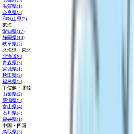
滋賀県
(
1
)
奈良県
(
2
)
和歌山県
(
2
)
東海
愛知県
(
17
)
静岡県
(
10
)
岐阜県
(
2
)
北海道・東北
北海道
(
6
)
青森県
(
3
)
宮城県
(
1
)
秋田県
(
2
)
福島県
(
2
)
甲信越・北陸
山梨県
(
2
)
新潟県
(
5
)
富山県
(
4
)
石川県
(
4
)
福井県
(
1
)
中国・四国
鳥取県
(
3
)