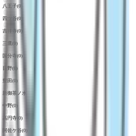
八王子
(
0
)
四ツ谷
(
0
)
吉祥寺
(
0
)
三鷹
(
0
)
国分寺
(
0
)
日野
(
0
)
豊田
(
0
)
新御茶ノ水
(
0
)
中野
(
0
)
高円寺
(
0
)
阿佐ケ谷
(
0
)