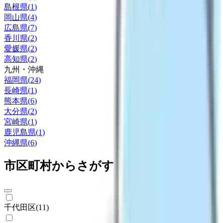
島根県
(
1
)
岡山県
(
4
)
広島県
(
7
)
香川県
(
2
)
愛媛県
(
2
)
高知県
(
2
)
九州・沖縄
福岡県
(
24
)
長崎県
(
1
)
熊本県
(
6
)
大分県
(
2
)
宮崎県
(
1
)
鹿児島県
(
1
)
沖縄県
(
6
)
市区町村からさがす
千代田区
(
11
)