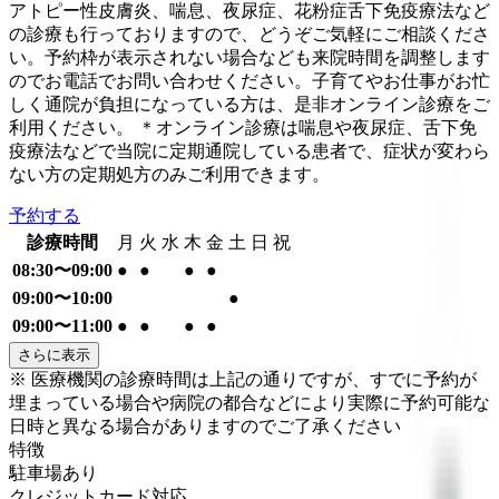
アトピー性皮膚炎、喘息、夜尿症、花粉症舌下免疫療法など
の診療も行っておりますので、どうぞご気軽にご相談くださ
い。予約枠が表示されない場合なども来院時間を調整します
のでお電話でお問い合わせください。子育てやお仕事がお忙
しく通院が負担になっている方は、是非オンライン診療をご
利用ください。 ＊オンライン診療は喘息や夜尿症、舌下免
疫療法などで当院に定期通院している患者で、症状が変わら
ない方の定期処方のみご利用できます。
予約する
診療時間
月
火
水
木
金
土
日
祝
08:30〜09:00
●
●
●
●
09:00〜10:00
●
09:00〜11:00
●
●
●
●
さらに表示
※ 医療機関の診療時間は上記の通りですが、すでに予約が
埋まっている場合や病院の都合などにより実際に予約可能な
日時と異なる場合がありますのでご了承ください
特徴
駐車場あり
クレジットカード対応