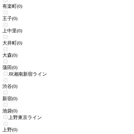
有楽町
(
0
)
王子
(
0
)
上中里
(
0
)
大井町
(
0
)
大森
(
0
)
蒲田
(
0
)
JR湘南新宿ライン
渋谷
(
0
)
新宿
(
0
)
池袋
(
0
)
上野東京ライン
上野
(
0
)