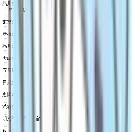
品川
(
0
)
JR山手線
東京
(
0
)
新橋
(
0
)
品川
(
0
)
大崎
(
0
)
五反田
(
0
)
目黒
(
0
)
恵比寿
(
0
)
渋谷
(
0
)
明治神宮前〈原宿〉
(
0
)
代々木
(
0
)