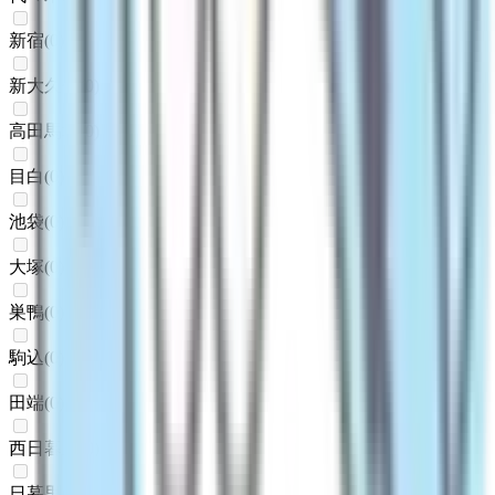
新宿
(
0
)
新大久保
(
0
)
高田馬場
(
0
)
目白
(
0
)
池袋
(
0
)
大塚
(
0
)
巣鴨
(
0
)
駒込
(
0
)
田端
(
0
)
西日暮里
(
0
)
日暮里
(
0
)