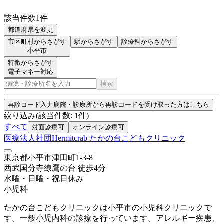
該当件数
1
件
都道府県を変更
市区町村からさがす
駅からさがす
診療科からさがす
小平市
特徴からさがす
電子マネー対応
検索
再診コード入力
病院・診療所から再診コードを受け取った方はこちら
絞り込み
(該当件数:
1
件)
すべて
対面診療可
オンライン診療可
医療法人社団Hermitcrab たかの台こどもクリニック
東京都小平市津田町1-3-8
西武国分寺線
鷹の台
徒歩
4
分
水曜・日曜・祝日
休み
小児科
たかの台こどもクリニックは小平市の小児科クリニックで
す。一般小児内科の診療を行っています。アレルギー疾患、