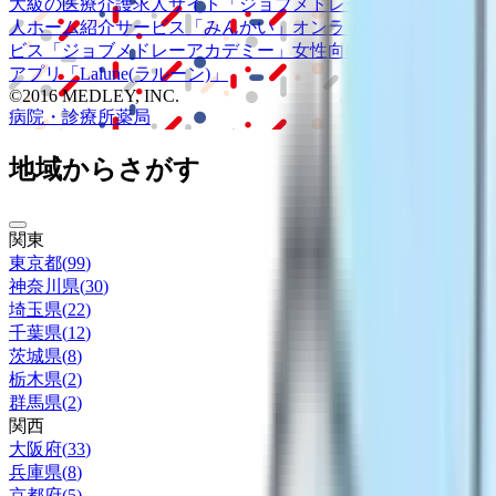
大級の
医療介護求人サイト
「ジョブメドレー」
納得できる
老
人ホーム紹介サービス
「みんかい」
オンライン
動画研修サー
ビス
「ジョブメドレー
アカデミー」
女性向け
生理予測・妊活
アプリ
「Lalune(ラルーン)」
©2016 MEDLEY, INC.
病院・診療所
薬局
地域からさがす
関東
東京都
(
99
)
神奈川県
(
30
)
埼玉県
(
22
)
千葉県
(
12
)
茨城県
(
8
)
栃木県
(
2
)
群馬県
(
2
)
関西
大阪府
(
33
)
兵庫県
(
8
)
京都府
(
5
)