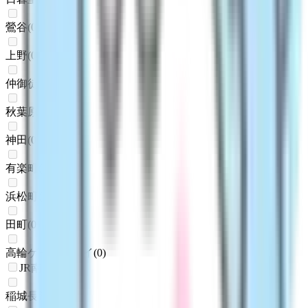
鶯谷
(
0
)
上野
(
0
)
仲御徒町
(
0
)
秋葉原
(
0
)
神田
(
0
)
有楽町
(
0
)
浜松町
(
0
)
田町
(
0
)
高輪ゲートウェイ
(
0
)
JR南武線
稲城長沼
(
0
)