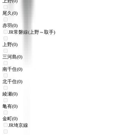
上野
(
0
)
尾久
(
0
)
赤羽
(
0
)
JR常磐線(上野～取手)
上野
(
0
)
三河島
(
0
)
南千住
(
0
)
北千住
(
0
)
綾瀬
(
0
)
亀有
(
0
)
金町
(
0
)
JR埼京線