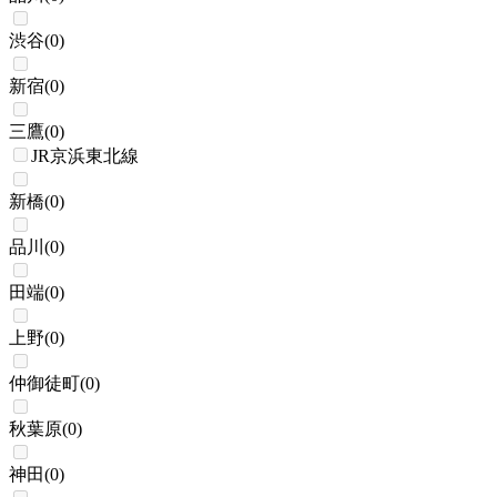
渋谷
(
0
)
新宿
(
0
)
三鷹
(
0
)
JR京浜東北線
新橋
(
0
)
品川
(
0
)
田端
(
0
)
上野
(
0
)
仲御徒町
(
0
)
秋葉原
(
0
)
神田
(
0
)