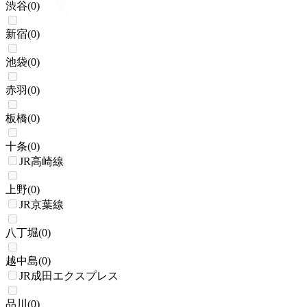
渋谷
(
0
)
新宿
(
0
)
池袋
(
0
)
赤羽
(
0
)
板橋
(
0
)
十条
(
0
)
JR高崎線
上野
(
0
)
JR京葉線
八丁堀
(
0
)
越中島
(
0
)
JR成田エクスプレス
品川
(
0
)