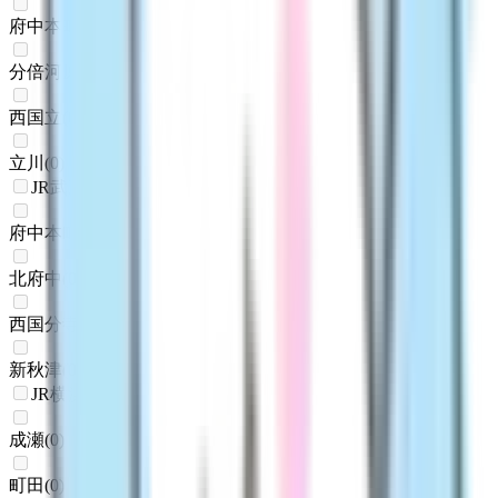
府中本町
(
0
)
分倍河原
(
0
)
西国立
(
0
)
立川
(
0
)
JR武蔵野線
府中本町
(
0
)
北府中
(
0
)
西国分寺
(
0
)
新秋津
(
0
)
JR横浜線
成瀬
(
0
)
町田
(
0
)