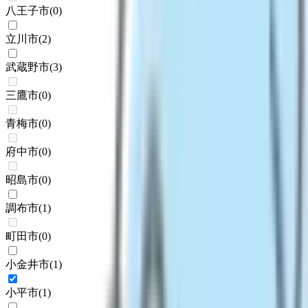
八王子市
(
0
)
立川市
(
2
)
武蔵野市
(
3
)
三鷹市
(
0
)
青梅市
(
0
)
府中市
(
0
)
昭島市
(
0
)
調布市
(
1
)
町田市
(
0
)
小金井市
(
1
)
小平市
(
1
)