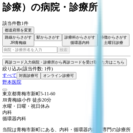
診療
）
の病院・診療所
該当件数
1
件
都道府県を変更
路線からさがす
駅からさがす
診療科からさがす
特徴からさがす
JR青梅線
循環器内科
土曜日診療
検索
再診コード入力
病院・診療所から再診コードを受け取った方はこちら
絞り込み
(該当件数:
1
件)
すべて
対面診療可
オンライン診療可
野本医院
東京都青梅市新町5-11-60
JR青梅線
小作
徒歩
20
分
水曜・日曜・祝日
休み
内科
循環器内科
当院は青梅市新町にある、内科・循環器内科が専門の診療所