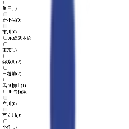
亀戸
(
1
)
新小岩
(
0
)
市川
(
0
)
JR総武本線
東京
(
1
)
錦糸町
(
2
)
三越前
(
2
)
馬喰横山
(
1
)
JR青梅線
立川
(
0
)
西立川
(
0
)
小作
(
1
)