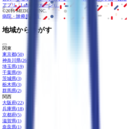
アプリ
「Lalune(ラルーン)」
©2016 MEDLEY, INC.
病院・診療所
薬局
地域からさがす
関東
東京都
(
50
)
神奈川県
(
26
)
埼玉県
(
19
)
千葉県
(
9
)
茨城県
(
3
)
栃木県
(
3
)
群馬県
(
2
)
関西
大阪府
(
22
)
兵庫県
(
18
)
京都府
(
5
)
滋賀県
(
1
)
奈良県
(
1
)