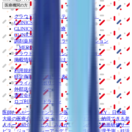
医療機関の方
クラウド診療
支援システム
「CLINICS」
CLINICS予約
CLINICSオンライン診療
CLINICSカルテ
調剤薬局向け統合型クラウドソリューション
「MEDIXS」
クラウド歯科業務
支援システム
「Dentis」
掲載情報の修正・削除はこちら
利用規約
特定商取引法に基づく表記
プライバシーポリシー
外部送信ポリシー
運営会社
ロゴ利用ガイドライン
医師たちがつくる
オンライン医療事典
「MEDLEY」
日本最
大級の
医療介護求人サイト
「ジョブメドレー」
納得できる
老
人ホーム紹介サービス
「みんかい」
オンライン
動画研修サー
ビス
「ジョブメドレー
アカデミー」
女性向け
生理予測・妊活