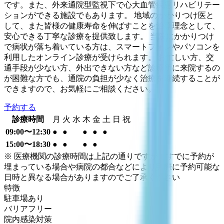
です。また、外来通院型監視下で心大血管疾患リハビリテー
ションができる施設でもあります。 地域のかかりつけ医と
して、また皆様の健康寿命を伸ばすことを治療理念として、
安心できる丁寧な診療を提供致します。 当院にかかりつけ
で病状が落ち着いている方は、スマートフォンやパソコンを
利用したオンライン診療が受けられます。 お忙しい方、交
通手段が少ない方、外出できない方など診療所に来院するの
が困難な方でも、通院の負担が少なく治療を継続することが
できますので、お気軽にご相談ください。
予約する
診療時間
月
火
水
木
金
土
日
祝
09:00〜12:30
●
●
●
●
●
15:00〜18:30
●
●
●
●
※ 医療機関の診療時間は上記の通りですが、すでに予約が
埋まっている場合や病院の都合などにより実際に予約可能な
日時と異なる場合がありますのでご了承ください
特徴
駐車場あり
バリアフリー
院内感染対策