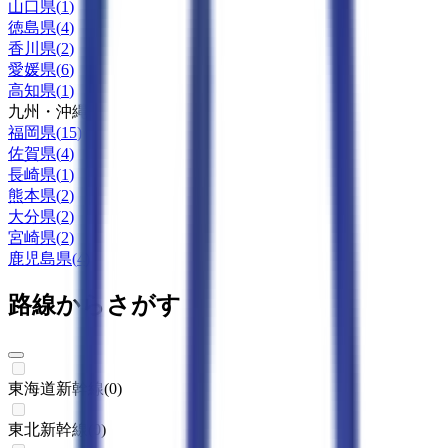
山口県
(
1
)
徳島県
(
4
)
香川県
(
2
)
愛媛県
(
6
)
高知県
(
1
)
九州・沖縄
福岡県
(
15
)
佐賀県
(
4
)
長崎県
(
1
)
熊本県
(
2
)
大分県
(
2
)
宮崎県
(
2
)
鹿児島県
(
4
)
路線からさがす
東海道新幹線
(
0
)
東北新幹線
(
0
)