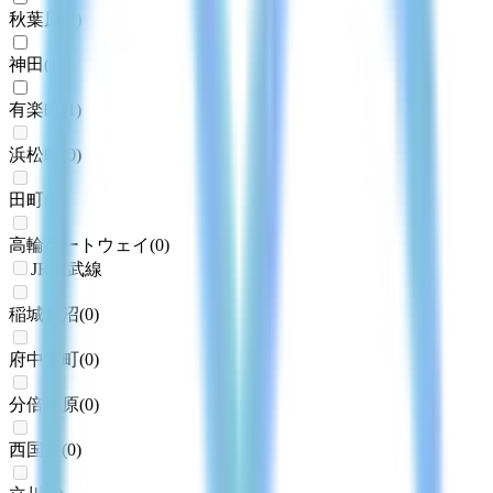
秋葉原
(
1
)
神田
(
1
)
有楽町
(
1
)
浜松町
(
0
)
田町
(
0
)
高輪ゲートウェイ
(
0
)
JR南武線
稲城長沼
(
0
)
府中本町
(
0
)
分倍河原
(
0
)
西国立
(
0
)