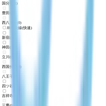
国分寺
(
1
)
豊田
(
0
)
西八王子
(
0
)
JR中央線(快速)
新宿
(
1
)
神田
(
1
)
立川
(
0
)
西国分寺
(
0
)
八王子
(
0
)
四ツ谷
(
1
)
吉祥寺
(
1
)
三鷹
(
0
)