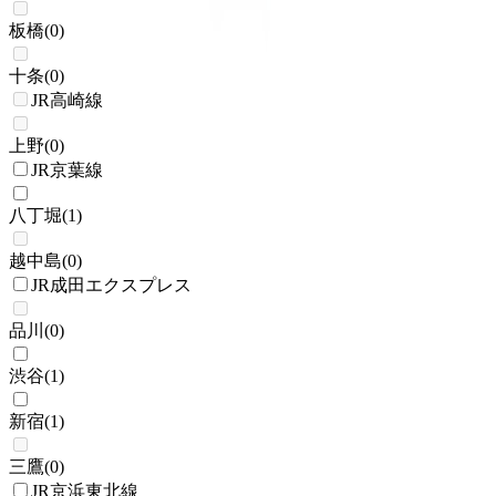
板橋
(
0
)
十条
(
0
)
JR高崎線
上野
(
0
)
JR京葉線
八丁堀
(
1
)
越中島
(
0
)
JR成田エクスプレス
品川
(
0
)
渋谷
(
1
)
新宿
(
1
)
三鷹
(
0
)
JR京浜東北線