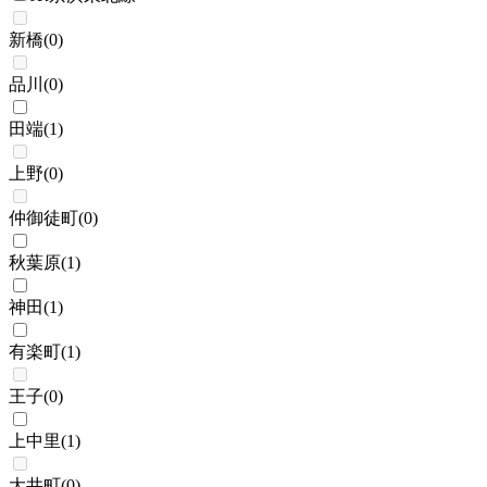
新橋
(
0
)
品川
(
0
)
田端
(
1
)
上野
(
0
)
仲御徒町
(
0
)
秋葉原
(
1
)
神田
(
1
)
有楽町
(
1
)
王子
(
0
)
上中里
(
1
)
大井町
(
0
)