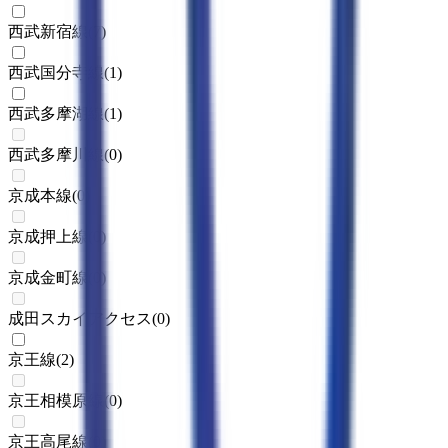
西武新宿線
(
7
)
西武国分寺線
(
1
)
西武多摩湖線
(
1
)
西武多摩川線
(
0
)
京成本線
(
0
)
京成押上線
(
0
)
京成金町線
(
0
)
成田スカイアクセス
(
0
)
京王線
(
2
)
京王相模原線
(
0
)
京王高尾線
(
0
)