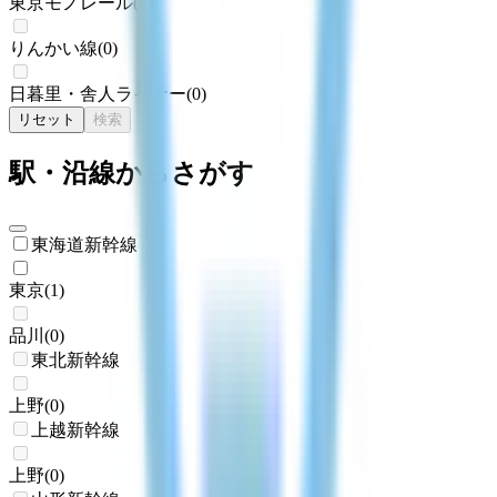
東京モノレール
(
0
)
りんかい線
(
0
)
日暮里・舎人ライナー
(
0
)
リセット
検索
駅・沿線からさがす
東海道新幹線
東京
(
1
)
品川
(
0
)
東北新幹線
上野
(
0
)
上越新幹線
上野
(
0
)