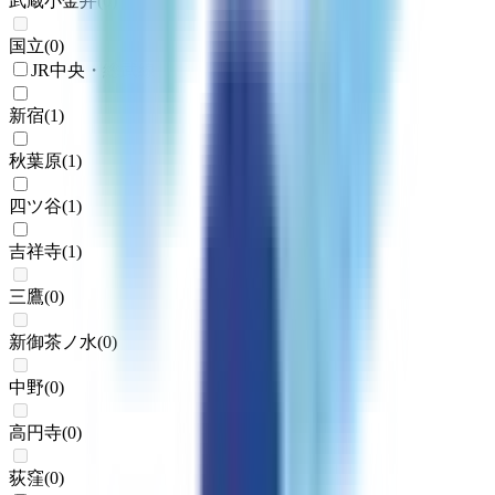
武蔵小金井
(
0
)
国立
(
0
)
JR中央・総武線
新宿
(
1
)
秋葉原
(
1
)
四ツ谷
(
1
)
吉祥寺
(
1
)
三鷹
(
0
)
新御茶ノ水
(
0
)
中野
(
0
)
高円寺
(
0
)
荻窪
(
0
)