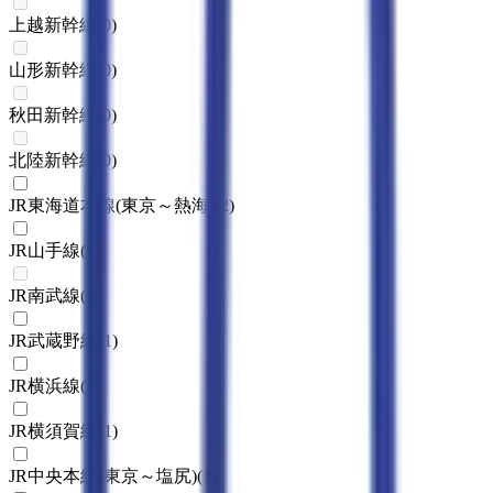
上越新幹線
(
0
)
山形新幹線
(
0
)
秋田新幹線
(
0
)
北陸新幹線
(
0
)
JR東海道本線(東京～熱海)
(
2
)
JR山手線
(
6
)
JR南武線
(
0
)
JR武蔵野線
(
1
)
JR横浜線
(
1
)
JR横須賀線
(
1
)
JR中央本線(東京～塩尻)
(
1
)