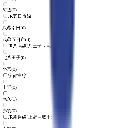
河辺
(
0
)
JR五日市線
武蔵引田
(
0
)
武蔵五日市
(
0
)
JR八高線(八王子～高麗川)
北八王子
(
0
)
小宮
(
0
)
宇都宮線
上野
(
0
)
尾久
(
1
)
赤羽
(
0
)
JR常磐線(上野～取手)