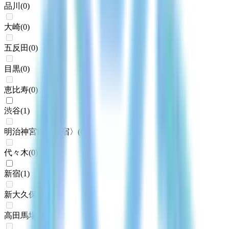
品川
(
0
)
大崎
(
0
)
五反田
(
0
)
目黒
(
0
)
恵比寿
(
0
)
渋谷
(
1
)
明治神宮前〈原宿〉
(
0
)
代々木
(
0
)
新宿
(
1
)
新大久保
(
0
)
高田馬場
(
0
)