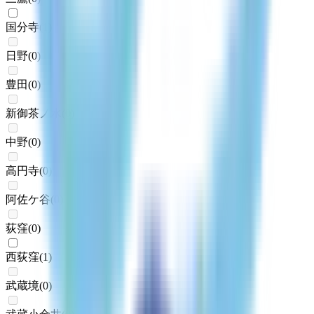
国分寺
(
1
)
日野
(
0
)
豊田
(
0
)
新御茶ノ水
(
0
)
中野
(
0
)
高円寺
(
0
)
阿佐ケ谷
(
0
)
荻窪
(
0
)
西荻窪
(
1
)
武蔵境
(
0
)