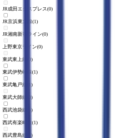
JR成田エクスプレス
(
0
)
JR京浜東北線
(
1
)
JR湘南新宿ライン
(
0
)
上野東京ライン
(
0
)
東武東上線
(
0
)
東武伊勢崎線
(
1
)
東武亀戸線
(
1
)
東武大師線
(
0
)
西武池袋線
(
5
)
西武有楽町線
(
1
)
西武豊島線
(
0
)