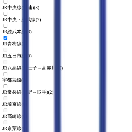
JR中央線(快速)
(
3
)
JR中央・総武線
(
7
)
JR総武本線
(
3
)
JR青梅線
(
1
)
JR五日市線
(
0
)
JR八高線(八王子～高麗川)
(
0
)
宇都宮線
(
1
)
JR常磐線(上野～取手)
(
2
)
JR埼京線
(
0
)
JR高崎線
(
0
)
JR京葉線
(
0
)