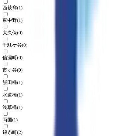
西荻窪
(
1
)
東中野
(
1
)
大久保
(
0
)
千駄ケ谷
(
0
)
信濃町
(
0
)
市ヶ谷
(
0
)
飯田橋
(
1
)
水道橋
(
1
)
浅草橋
(
1
)
両国
(
1
)
錦糸町
(
2
)