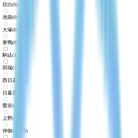
目白
(
0
)
池袋
(
0
)
大塚
(
0
)
巣鴨
(
0
)
駒込
(
1
)
田端
(
1
)
西日暮里
(
0
)
日暮里
(
0
)
鶯谷
(
0
)
上野
(
0
)
仲御徒町
(
0
)