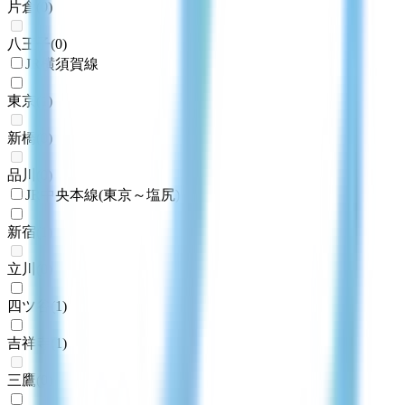
片倉
(
0
)
八王子
(
0
)
JR横須賀線
東京
(
1
)
新橋
(
0
)
品川
(
0
)
JR中央本線(東京～塩尻)
新宿
(
1
)
立川
(
0
)
四ツ谷
(
1
)
吉祥寺
(
1
)
三鷹
(
0
)