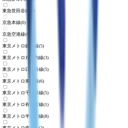
東急世田谷線
(
1
)
京急本線
(
0
)
京急空港線
(
0
)
東京メトロ銀座線
(
5
)
東京メトロ丸ノ内線
(
3
)
東京メトロ日比谷線
(
5
)
東京メトロ東西線
(
6
)
東京メトロ千代田線
(
5
)
東京メトロ有楽町線
(
1
)
東京メトロ半蔵門線
(
8
)
東京メトロ南北線
(
2
)