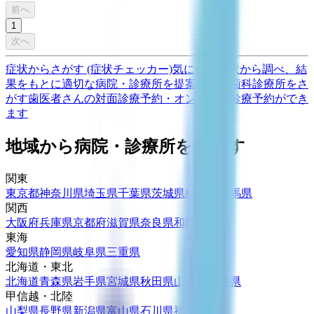
前へ
1
次へ
症状からさがす (症状チェッカー)
気になる症状から調べ、結
果をもとに適切な病院・診療所を提案します
歯科診療所をさ
がす
歯医者さんの対面診療予約・オンライン診療予約ができ
ます
地域から病院・診療所をさがす
関東
東京都
神奈川県
埼玉県
千葉県
茨城県
栃木県
群馬県
関西
大阪府
兵庫県
京都府
滋賀県
奈良県
和歌山県
東海
愛知県
静岡県
岐阜県
三重県
北海道・東北
北海道
青森県
岩手県
宮城県
秋田県
山形県
福島県
甲信越・北陸
山梨県
長野県
新潟県
富山県
石川県
福井県