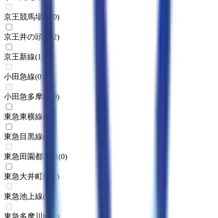
京王競馬場線
(
0
)
京王井の頭線
(
2
)
京王新線
(
1
)
小田急線
(
0
)
小田急多摩線
(
0
)
東急東横線
(
2
)
東急目黒線
(
1
)
東急田園都市線
(
0
)
東急大井町線
(
2
)
東急池上線
(
0
)
東急多摩川線
(
0
)