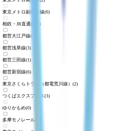
東京メトロ副都心線
(
0
)
相鉄・JR直通線
(
0
)
都営大江戸線
(
5
)
都営浅草線
(
3
)
都営三田線
(
1
)
都営新宿線
(
6
)
東京さくらトラム（都電荒川線）
(
2
)
つくばエクスプレス
(
3
)
ゆりかもめ
(
0
)
多摩モノレール
(
1
)