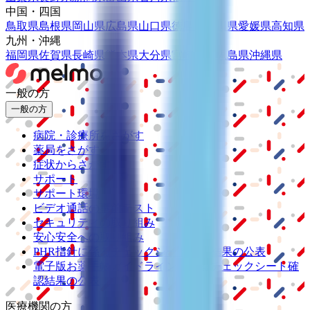
中国・四国
鳥取県
島根県
岡山県
広島県
山口県
徳島県
香川県
愛媛県
高知県
九州・沖縄
福岡県
佐賀県
長崎県
熊本県
大分県
宮崎県
鹿児島県
沖縄県
一般の方
一般の方
病院・診療所をさがす
薬局をさがす
症状からさがす
サポート
サポート環境
ビデオ通話の事前テスト
セキュリティの取り組み
安心安全への取り組み
PHR指針に係るチェックシート確認結果の公表
電子版お薬手帳ガイドラインに係るチェックシート確
認結果の公表
医療機関の方