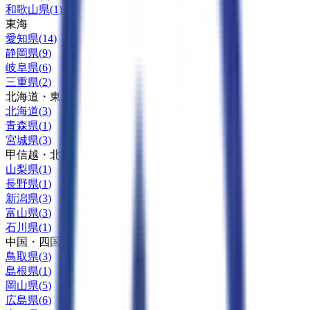
和歌山県
(
1
)
東海
愛知県
(
14
)
静岡県
(
9
)
岐阜県
(
6
)
三重県
(
2
)
北海道・東北
北海道
(
3
)
青森県
(
1
)
宮城県
(
3
)
甲信越・北陸
山梨県
(
1
)
長野県
(
1
)
新潟県
(
3
)
富山県
(
3
)
石川県
(
1
)
中国・四国
鳥取県
(
3
)
島根県
(
1
)
岡山県
(
5
)
広島県
(
6
)