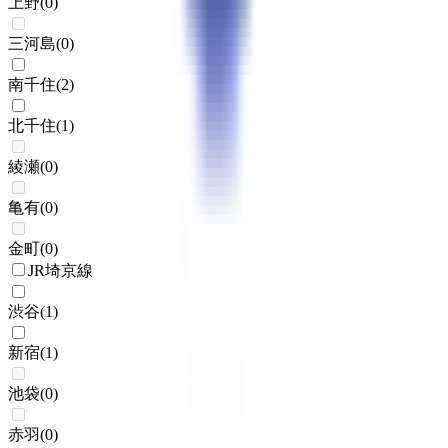
上野
(
0
)
三河島
(
0
)
南千住
(
2
)
北千住
(
1
)
綾瀬
(
0
)
亀有
(
0
)
金町
(
0
)
JR埼京線
渋谷
(
1
)
新宿
(
1
)
池袋
(
0
)
赤羽
(
0
)