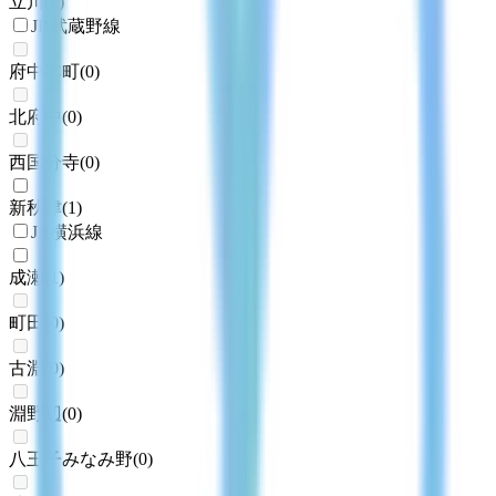
立川
(
0
)
JR武蔵野線
府中本町
(
0
)
北府中
(
0
)
西国分寺
(
0
)
新秋津
(
1
)
JR横浜線
成瀬
(
1
)
町田
(
0
)
古淵
(
0
)
淵野辺
(
0
)
八王子みなみ野
(
0
)