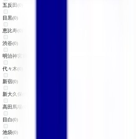
五反田
(
0
)
目黒
(
0
)
恵比寿
(
0
)
渋谷
(
0
)
明治神宮前〈原宿〉
(
0
)
代々木
(
0
)
新宿
(
0
)
新大久保
(
0
)
高田馬場
(
0
)
目白
(
0
)
池袋
(
0
)