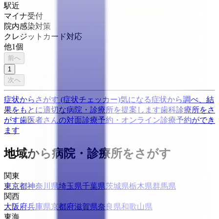
駅近
マイナ受付
院内感染対策
クレジットカード対応
他
1
個
前へ
1
次へ
症状からさがす (症状チェッカー)
気になる症状から調べ、結
果をもとに適切な病院・診療所を提案します
歯科診療所をさ
がす
歯医者さんの対面診療予約・オンライン診療予約ができ
ます
地域から病院・診療所をさがす
関東
東京都
神奈川県
埼玉県
千葉県
茨城県
栃木県
群馬県
関西
大阪府
兵庫県
京都府
滋賀県
奈良県
和歌山県
東海