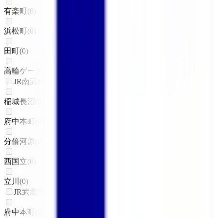
有楽町
(
0
)
浜松町
(
0
)
田町
(
0
)
高輪ゲートウェイ
(
0
)
JR南武線
稲城長沼
(
0
)
府中本町
(
0
)
分倍河原
(
0
)
西国立
(
0
)
立川
(
0
)
JR武蔵野線
府中本町
(
0
)