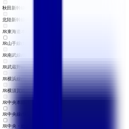
秋田新幹線
(
0
)
北陸新幹線
(
0
)
JR東海道本線(東京～熱海)
(
0
)
JR山手線
(
1
)
JR南武線
(
0
)
JR武蔵野線
(
0
)
JR横浜線
(
0
)
JR横須賀線
(
0
)
JR中央本線(東京～塩尻)
(
0
)
JR中央線(快速)
(
2
)
JR中央・総武線
(
1
)