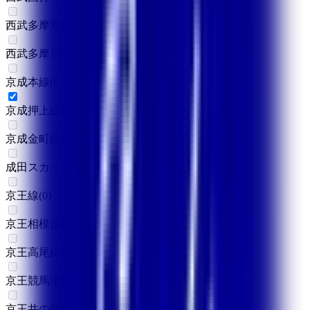
西武多摩湖線
(
0
)
西武多摩川線
(
0
)
京成本線
(
0
)
京成押上線
(
1
)
京成金町線
(
0
)
成田スカイアクセス
(
0
)
京王線
(
0
)
京王相模原線
(
0
)
京王高尾線
(
0
)
京王競馬場線
(
0
)
京王井の頭線
(
0
)