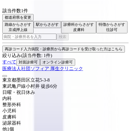
該当件数
1
件
都道府県を変更
路線からさがす
駅からさがす
診療科からさがす
特徴からさがす
京成押上線
皮膚科
往診可
検索
再診コード入力
病院・診療所から再診コードを受け取った方はこちら
絞り込み
(該当件数:
1
件)
すべて
対面診療可
オンライン診療可
医療法人社団ソフィア 厚生クリニック
東京都墨田区立花5-3-8
東武亀戸線
小村井
徒歩
6
分
日曜・祝日
休み
内科
整形外科
小児科
皮膚科
泌尿器科
他
1
個