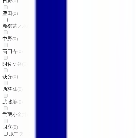
日野
(
0
)
豊田
(
0
)
新御茶ノ水
(
1
)
中野
(
0
)
高円寺
(
0
)
阿佐ケ谷
(
0
)
荻窪
(
0
)
西荻窪
(
0
)
武蔵境
(
0
)
武蔵小金井
(
0
)
国立
(
0
)
JR中央・総武線