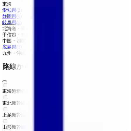
東海
愛知県
(
2
)
静岡県
(
1
)
岐阜県
(
1
)
北海道・東北
甲信越・北陸
中国・四国
広島県
(
1
)
九州・沖縄
路線からさがす
東海道新幹線
(
0
)
東北新幹線
(
0
)
上越新幹線
(
0
)
山形新幹線
(
0
)