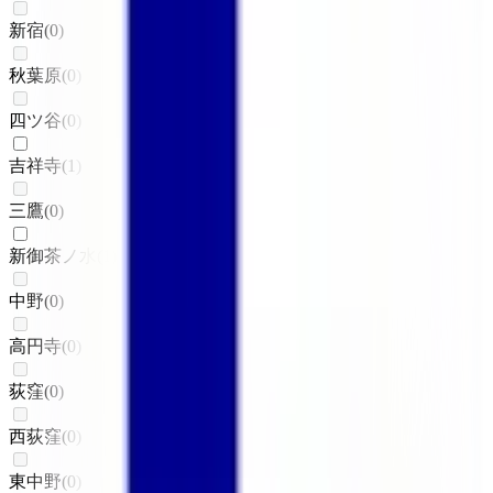
新宿
(
0
)
秋葉原
(
0
)
四ツ谷
(
0
)
吉祥寺
(
1
)
三鷹
(
0
)
新御茶ノ水
(
1
)
中野
(
0
)
高円寺
(
0
)
荻窪
(
0
)
西荻窪
(
0
)
東中野
(
0
)