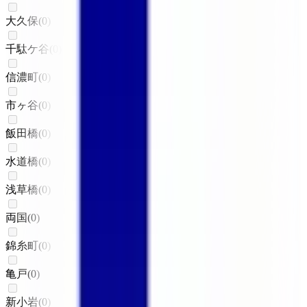
大久保
(
0
)
千駄ケ谷
(
0
)
信濃町
(
0
)
市ヶ谷
(
0
)
飯田橋
(
0
)
水道橋
(
0
)
浅草橋
(
0
)
両国
(
0
)
錦糸町
(
0
)
亀戸
(
0
)
新小岩
(
0
)