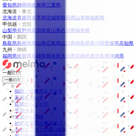
愛知県
静岡県
岐阜県
三重県
北海道・東北
北海道
青森県
岩手県
宮城県
秋田県
山形県
福島県
甲信越・北陸
山梨県
長野県
新潟県
富山県
石川県
福井県
中国・四国
鳥取県
島根県
岡山県
広島県
山口県
徳島県
香川県
愛媛県
高知県
九州・沖縄
福岡県
佐賀県
長崎県
熊本県
大分県
宮崎県
鹿児島県
沖縄県
一般の方
一般の方
病院・診療所をさがす
薬局をさがす
症状からさがす
サポート
サポート環境
ビデオ通話の事前テスト
セキュリティの取り組み
安心安全への取り組み