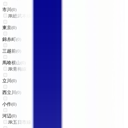
市川
(
0
)
JR総武本線
東京
(
0
)
錦糸町
(
0
)
三越前
(
0
)
馬喰横山
(
0
)
JR青梅線
立川
(
0
)
西立川
(
0
)
小作
(
0
)
河辺
(
0
)
JR五日市線