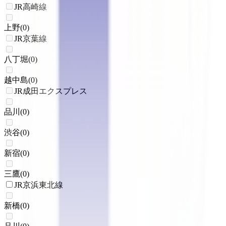
JR高崎線
上野
(
0
)
JR京葉線
八丁堀
(
0
)
越中島
(
0
)
JR成田エクスプレス
品川
(
0
)
渋谷
(
0
)
新宿
(
0
)
三鷹
(
0
)
JR京浜東北線
新橋
(
0
)