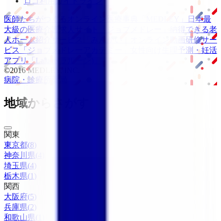
ロゴ利用ガイドライン
医師たちがつくる
オンライン医療事典
「MEDLEY」
日本最
大級の
医療介護求人サイト
「ジョブメドレー」
納得できる
老
人ホーム紹介サービス
「みんかい」
オンライン
動画研修サー
ビス
「ジョブメドレー
アカデミー」
女性向け
生理予測・妊活
アプリ
「Lalune(ラルーン)」
©2016 MEDLEY, INC.
病院・診療所
薬局
地域からさがす
関東
東京都
(
8
)
神奈川県
(
4
)
埼玉県
(
4
)
栃木県
(
1
)
関西
大阪府
(
5
)
兵庫県
(
2
)
和歌山県
(
1
)