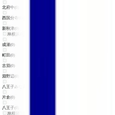
北府中
(
0
)
西国分寺
(
0
)
新秋津
(
0
)
JR横浜線
成瀬
(
0
)
町田
(
0
)
古淵
(
0
)
淵野辺
(
0
)
八王子みなみ野
(
0
)
片倉
(
0
)
八王子
(
0
)
JR横須賀線