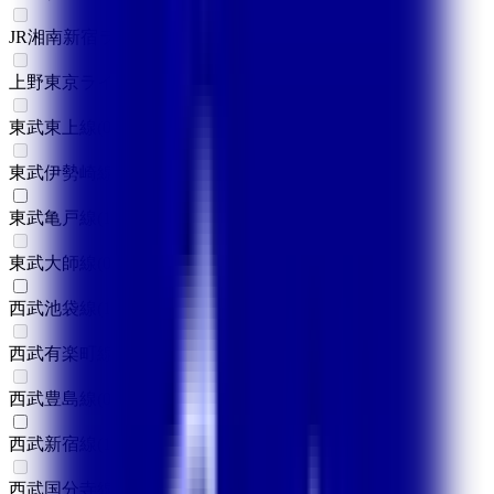
JR湘南新宿ライン
(
0
)
上野東京ライン
(
0
)
東武東上線
(
0
)
東武伊勢崎線
(
0
)
東武亀戸線
(
1
)
東武大師線
(
0
)
西武池袋線
(
1
)
西武有楽町線
(
0
)
西武豊島線
(
0
)
西武新宿線
(
1
)
西武国分寺線
(
0
)