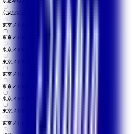
京急本線
(
0
)
京急空港線
(
0
)
東京メトロ銀座線
(
0
)
東京メトロ丸ノ内線
(
2
)
東京メトロ日比谷線
(
0
)
東京メトロ東西線
(
0
)
東京メトロ千代田線
(
1
)
東京メトロ有楽町線
(
0
)
東京メトロ半蔵門線
(
1
)
東京メトロ南北線
(
1
)
東京メトロ副都心線
(
0
)