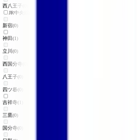
西八王子
(
0
)
JR中央線(快速)
新宿
(
0
)
神田
(
1
)
立川
(
0
)
西国分寺
(
0
)
八王子
(
0
)
四ツ谷
(
0
)
吉祥寺
(
1
)
三鷹
(
0
)
国分寺
(
0
)