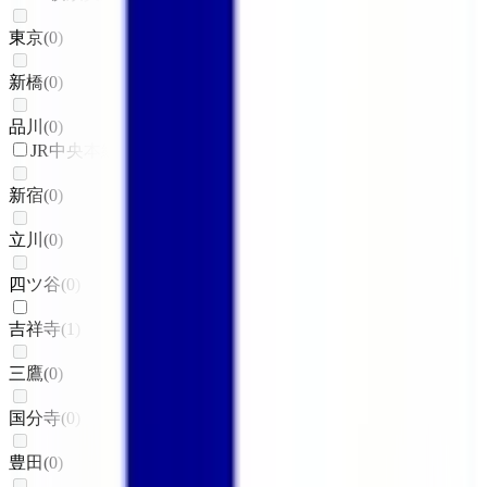
東京
(
0
)
新橋
(
0
)
品川
(
0
)
JR中央本線(東京～塩尻)
新宿
(
0
)
立川
(
0
)
四ツ谷
(
0
)
吉祥寺
(
1
)
三鷹
(
0
)
国分寺
(
0
)
豊田
(
0
)