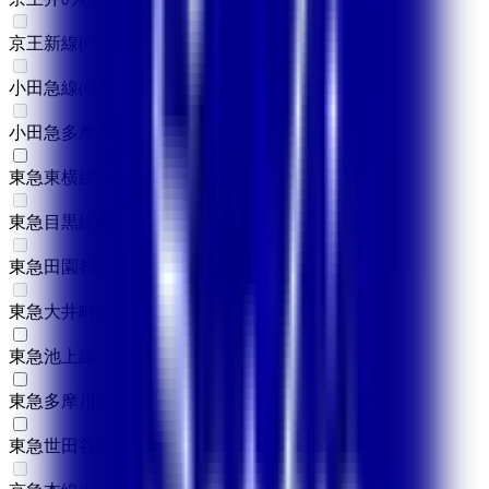
京王新線
(
0
)
小田急線
(
0
)
小田急多摩線
(
0
)
東急東横線
(
1
)
東急目黒線
(
0
)
東急田園都市線
(
0
)
東急大井町線
(
0
)
東急池上線
(
1
)
東急多摩川線
(
1
)
東急世田谷線
(
1
)