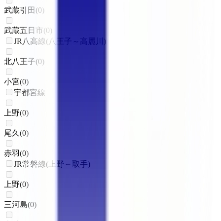
武蔵引田
(
0
)
武蔵五日市
(
0
)
JR八高線(八王子～高麗川)
北八王子
(
0
)
小宮
(
0
)
宇都宮線
上野
(
0
)
尾久
(
0
)
赤羽
(
0
)
JR常磐線(上野～取手)
上野
(
0
)
三河島
(
0
)