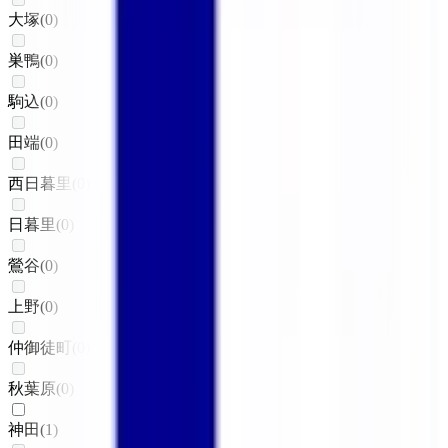
大塚
(
0
)
巣鴨
(
0
)
駒込
(
0
)
田端
(
0
)
西日暮里
(
0
)
日暮里
(
0
)
鶯谷
(
0
)
上野
(
0
)
仲御徒町
(
0
)
秋葉原
(
0
)
神田
(
1
)