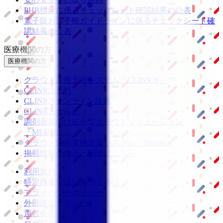
PHR指針に係るチェックシート確認結果の公表
電子版お薬手帳ガイドラインに係るチェックシート確
認結果の公表
医療機関の方
医療機関の方
クラウド診療
支援システム
「CLINICS」
CLINICS予約
CLINICSオンライン診療
CLINICSカルテ
調剤薬局向け統合型クラウドソリューション
「MEDIXS」
クラウド歯科業務
支援システム
「Dentis」
掲載情報の修正・削除はこちら
利用規約
特定商取引法に基づく表記
プライバシーポリシー
外部送信ポリシー
運営会社