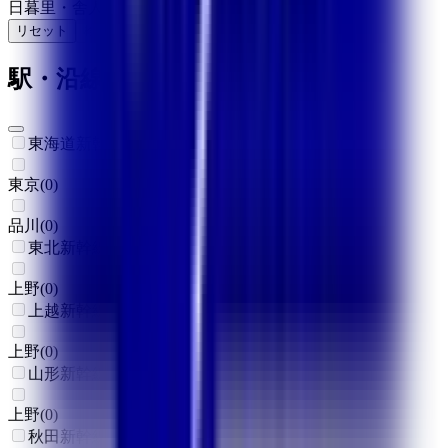
日暮里・舎人ライナー
(
0
)
リセット
検索
駅・沿線からさがす
東海道新幹線
東京
(
0
)
品川
(
0
)
東北新幹線
上野
(
0
)
上越新幹線
上野
(
0
)
山形新幹線
上野
(
0
)
秋田新幹線