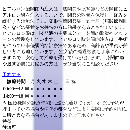
ヒアルロン酸関節内注入は、膝関節や股関節などの関節にヒ
アルロン酸を注入することで、関節の軟骨を保護し、痛みを
緩和する治療法です。変形性膝関節症・五十肩（肩関節周囲
炎）などの症状をお持ちの方に効果があるとされています。
ヒアルロン酸は、関節液の主要成分で、関節の潤滑やクッシ
ョンの役割をしています。ヒアルロン酸関節内注入は、手術
を伴わない非侵襲的な治療法であるため、高齢者や手術が難
しい方にも適しています。 注入後の経過観察も丁寧に行い
ますので、安心して治療を受けていただけます。 膝関節痛
や股関節痛にお悩みの方は、ぜひ当院にご相談ください。
予約する
診療時間
月
火
水
木
金
土
日
祝
09:00〜12:00
●
●
●
●
●
●
14:00〜18:00
●
●
●
●
●
※ 医療機関の診療時間は上記の通りですが、すでに予約が
埋まっている場合や病院の都合などにより実際に予約可能な
日時と異なる場合がありますのでご了承ください
特徴
往診可