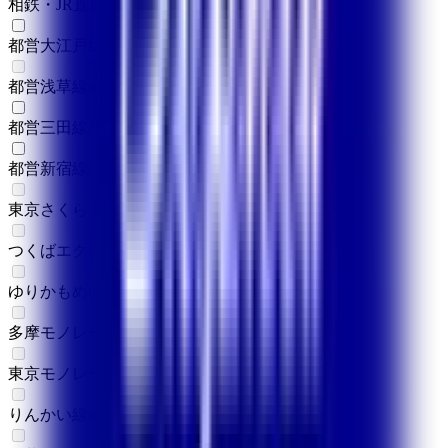
相鉄・JR直通線
(
0
)
都営大江戸線
(
1
)
都営浅草線
(
0
)
都営三田線
(
1
)
都営新宿線
(
1
)
東京さくらトラム（都電荒川線）
(
0
)
つくばエクスプレス
(
0
)
ゆりかもめ
(
0
)
多摩モノレール
(
0
)
東京モノレール
(
0
)
りんかい線
(
0
)