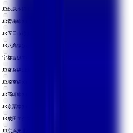
JR総武本線
(
0
)
JR青梅線
(
0
)
JR五日市線
(
0
)
JR八高線(八王子～高麗川)
(
0
)
宇都宮線
(
0
)
JR常磐線(上野～取手)
(
0
)
JR埼京線
(
0
)
JR高崎線
(
0
)
JR京葉線
(
0
)
JR成田エクスプレス
(
0
)
JR京浜東北線
(
0
)