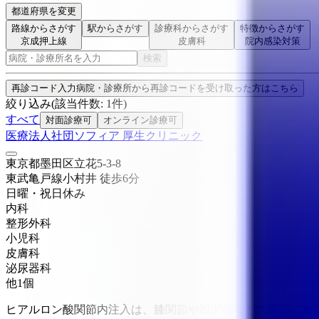
都道府県を変更
路線からさがす
駅からさがす
診療科からさがす
特徴からさがす
京成押上線
皮膚科
院内感染対策
検索
再診コード入力
病院・診療所から再診コードを受け取った方はこちら
絞り込み
(該当件数:
1
件)
すべて
対面診療可
オンライン診療可
医療法人社団ソフィア 厚生クリニック
東京都墨田区立花5-3-8
東武亀戸線
小村井
徒歩
6
分
日曜・祝日
休み
内科
整形外科
小児科
皮膚科
泌尿器科
他
1
個
ヒアルロン酸関節内注入は、膝関節や股関節などの関節にヒ