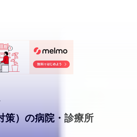
ク
対策
）
の病院・診療所