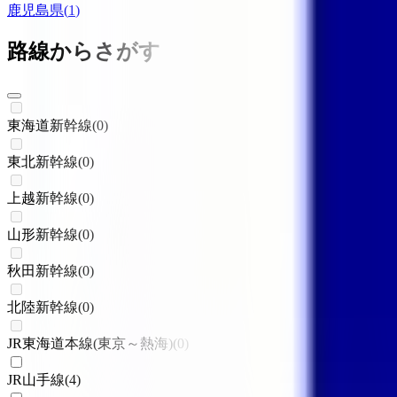
鹿児島県
(
1
)
路線からさがす
東海道新幹線
(
0
)
東北新幹線
(
0
)
上越新幹線
(
0
)
山形新幹線
(
0
)
秋田新幹線
(
0
)
北陸新幹線
(
0
)
JR東海道本線(東京～熱海)
(
0
)
JR山手線
(
4
)