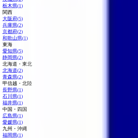
栃木県
(
1
)
関西
大阪府
(
5
)
兵庫県
(
2
)
京都府
(
2
)
和歌山県
(
1
)
東海
愛知県
(
5
)
静岡県
(
2
)
北海道・東北
北海道
(
2
)
青森県
(
2
)
甲信越・北陸
長野県
(
1
)
石川県
(
1
)
福井県
(
1
)
中国・四国
広島県
(
1
)
愛媛県
(
1
)
九州・沖縄
福岡県
(
1
)