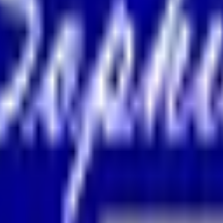
結果の公表
S」