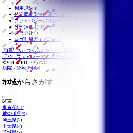
利用規約
特定商取引法に基づく表記
プライバシーポリシー
外部送信ポリシー
運営会社
ロゴ利用ガイドライン
医師たちがつくる
オンライン医療事典
「MEDLEY」
日本最大
「ジョブメドレー
アカデミー」
女性向け
生理予測・妊活アプ
©2016 MEDLEY, INC.
病院・診療所
薬局
地域からさがす
関東
東京都
(
31
)
神奈川県
(
9
)
埼玉県
(
7
)
千葉県
(
4
)
茨城県
(
2
)