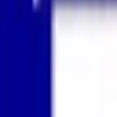
級の
医療介護求人サイト
「ジョブメドレー」
納得できる
老人ホ
リ
「Lalune(ラルーン)」