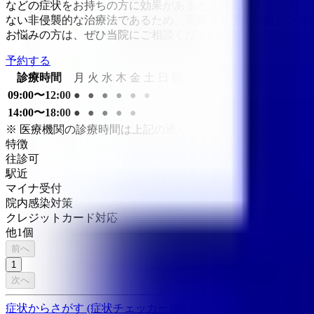
などの症状をお持ちの方に効果があるとされています。 ヒ
ない非侵襲的な治療法であるため、高齢者や手術が難しい方に
お悩みの方は、ぜひ当院にご相談ください。
予約する
診療時間
月
火
水
木
金
土
日
祝
09:00〜12:00
●
●
●
●
●
●
14:00〜18:00
●
●
●
●
●
※ 医療機関の診療時間は上記の通りですが、すでに予約が
特徴
往診可
駅近
マイナ受付
院内感染対策
クレジットカード対応
他
1
個
前へ
1
次へ
症状からさがす (症状チェッカー)
気になる症状から調べ、結