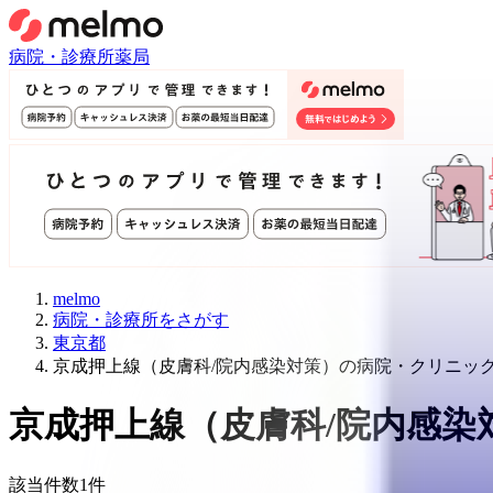
病院・診療所
薬局
melmo
病院・診療所をさがす
東京都
京成押上線（皮膚科/院内感染対策）の病院・クリニッ
京成押上線
（
皮膚科/院内感染
該当件数
1
件