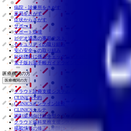
病院・診療所をさがす
薬局をさがす
症状からさがす
サポート
サポート環境
ビデオ通話の事前テスト
セキュリティの取り組み
安心安全への取り組み
PHR指針に係るチェックシート確認結果の公表
電子版お薬手帳ガイドラインに係るチェックシート確認
医療機関の方
医療機関の方
クラウド診療
支援システム
「CLINICS」
CLINICS予約
CLINICSオンライン診療
CLINICSカルテ
調剤薬局向け統合型クラウドソリューション
「MEDIX
クラウド歯科業務
支援システム
「Dentis」
掲載情報の修正・削除はこちら