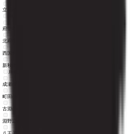
立川
(
0
)
JR武蔵野線
府中本町
(
0
)
北府中
(
0
)
西国分寺
(
0
)
新秋津
(
0
)
JR横浜線
成瀬
(
0
)
町田
(
0
)
古淵
(
0
)
淵野辺
(
0
)
八王子みなみ野
(
0
)