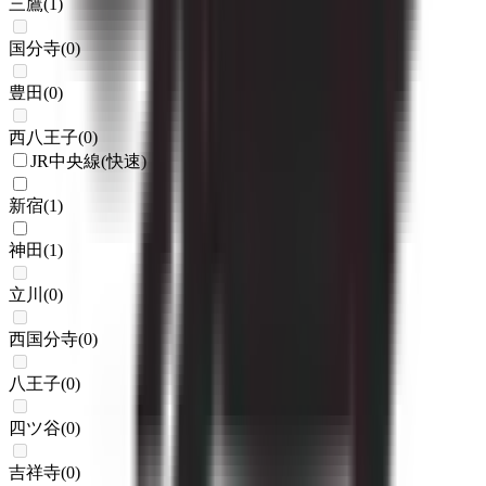
三鷹
(
1
)
国分寺
(
0
)
豊田
(
0
)
西八王子
(
0
)
JR中央線(快速)
新宿
(
1
)
神田
(
1
)
立川
(
0
)
西国分寺
(
0
)
八王子
(
0
)
四ツ谷
(
0
)
吉祥寺
(
0
)