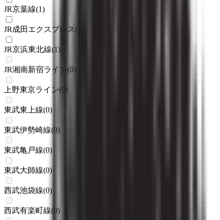
JR京葉線
(
1
)
JR成田エクスプレス
(
1
)
JR京浜東北線
(
1
)
JR湘南新宿ライン
(
0
)
上野東京ライン
(
0
)
東武東上線
(
0
)
東武伊勢崎線
(
0
)
東武亀戸線
(
0
)
東武大師線
(
0
)
西武池袋線
(
0
)
西武有楽町線
(
0
)