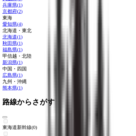
兵庫県
(
1
)
京都府
(
2
)
東海
愛知県
(
4
)
北海道・東北
北海道
(
1
)
秋田県
(
1
)
福島県
(
1
)
甲信越・北陸
新潟県
(
1
)
中国・四国
広島県
(
1
)
九州・沖縄
熊本県
(
1
)
路線からさがす
東海道新幹線
(
0
)