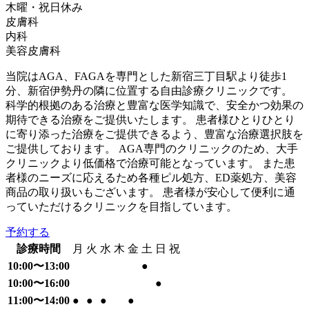
木曜・祝日
休み
皮膚科
内科
美容皮膚科
当院はAGA、FAGAを専門とした新宿三丁目駅より徒歩1
分、新宿伊勢丹の隣に位置する自由診療クリニックです。
科学的根拠のある治療と豊富な医学知識で、安全かつ効果の
期待できる治療をご提供いたします。 患者様ひとりひとり
に寄り添った治療をご提供できるよう、豊富な治療選択肢を
ご提供しております。 AGA専⾨のクリニックのため、⼤⼿
クリニックより低価格で治療可能となっています。 また患
者様のニーズに応えるため各種ピル処方、ED薬処方、美容
商品の取り扱いもございます。 患者様が安心して便利に通
っていただけるクリニックを目指しています。
予約する
診療時間
月
火
水
木
金
土
日
祝
10:00〜13:00
●
10:00〜16:00
●
11:00〜14:00
●
●
●
●