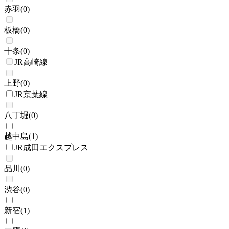
赤羽
(
0
)
板橋
(
0
)
十条
(
0
)
JR高崎線
上野
(
0
)
JR京葉線
八丁堀
(
0
)
越中島
(
1
)
JR成田エクスプレス
品川
(
0
)
渋谷
(
0
)
新宿
(
1
)