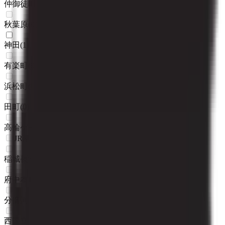
仲御徒町
(
0
)
秋葉原
(
0
)
神田
(
1
)
有楽町
(
0
)
浜松町
(
0
)
田町
(
0
)
高輪ゲートウェイ
(
0
)
JR南武線
稲城長沼
(
0
)
府中本町
(
0
)
分倍河原
(
0
)
西国立
(
0
)