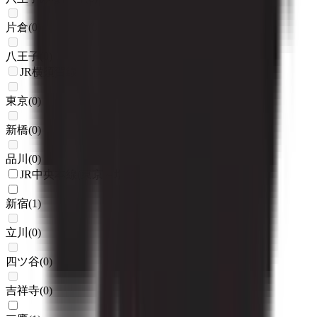
片倉
(
0
)
八王子
(
0
)
JR横須賀線
東京
(
0
)
新橋
(
0
)
品川
(
0
)
JR中央本線(東京～塩尻)
新宿
(
1
)
立川
(
0
)
四ツ谷
(
0
)
吉祥寺
(
0
)