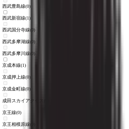
西武豊島線
(
0
)
西武新宿線
(
1
)
西武国分寺線
(
0
)
西武多摩湖線
(
0
)
西武多摩川線
(
0
)
京成本線
(
1
)
京成押上線
(
0
)
京成金町線
(
0
)
成田スカイアクセス
(
0
)
京王線
(
0
)
京王相模原線
(
0
)