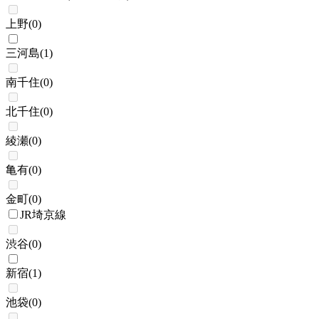
上野
(
0
)
三河島
(
1
)
南千住
(
0
)
北千住
(
0
)
綾瀬
(
0
)
亀有
(
0
)
金町
(
0
)
JR埼京線
渋谷
(
0
)
新宿
(
1
)
池袋
(
0
)