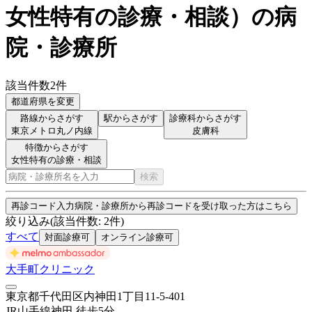
女性特有の診療・相談
）
の病
院・診療所
該当件数
2
件
都道府県を変更
路線からさがす
駅からさがす
診療科からさがす
東京メトロ丸ノ内線
皮膚科
特徴からさがす
女性特有の診療・相談
検索
再診コード入力
病院・診療所から再診コードを受け取った方はこちら
絞り込み
(該当件数:
2
件)
すべて
対面診療可
オンライン診療可
大手町クリニック
東京都千代田区内神田1丁目11-5-401
JR山手線
神田
徒歩
5
分