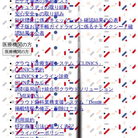
ビデオ通話の事前テスト
セキュリティの取り組み
安心安全への取り組み
PHR指針に係るチェックシート確認結果の公表
電子版お薬手帳ガイドラインに係るチェックシート確
認結果の公表
医療機関の方
医療機関の方
クラウド診療
支援システム
「CLINICS」
CLINICS予約
CLINICSオンライン診療
CLINICSカルテ
調剤薬局向け統合型クラウドソリューション
「MEDIXS」
クラウド歯科業務
支援システム
「Dentis」
掲載情報の修正・削除はこちら
利用規約
特定商取引法に基づく表記
プライバシーポリシー