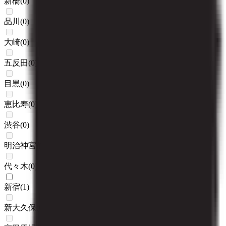
新橋
(
0
)
品川
(
0
)
大崎
(
0
)
五反田
(
0
)
目黒
(
0
)
恵比寿
(
0
)
渋谷
(
0
)
明治神宮前〈原宿〉
(
0
)
代々木
(
0
)
新宿
(
1
)
新大久保
(
0
)