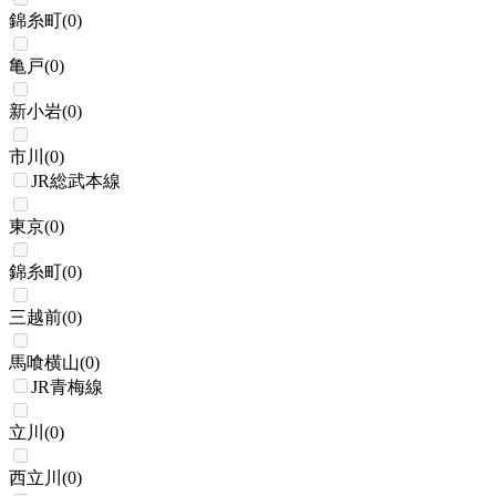
錦糸町
(
0
)
亀戸
(
0
)
新小岩
(
0
)
市川
(
0
)
JR総武本線
東京
(
0
)
錦糸町
(
0
)
三越前
(
0
)
馬喰横山
(
0
)
JR青梅線
立川
(
0
)
西立川
(
0
)