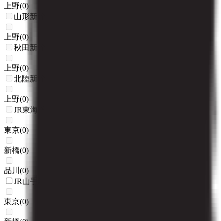
上野
(
0
)
山形新幹線
上野
(
0
)
秋田新幹線
上野
(
0
)
北陸新幹線
上野
(
0
)
JR東海道本線(東京～熱海)
東京
(
0
)
新橋
(
0
)
品川
(
0
)
JR山手線
東京
(
0
)