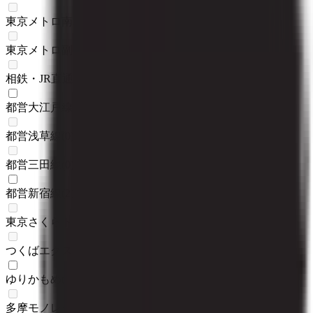
東京メトロ南北線
(
0
)
東京メトロ副都心線
(
0
)
相鉄・JR直通線
(
0
)
都営大江戸線
(
1
)
都営浅草線
(
0
)
都営三田線
(
0
)
都営新宿線
(
2
)
東京さくらトラム（都電荒川線）
(
0
)
つくばエクスプレス
(
0
)
ゆりかもめ
(
1
)
多摩モノレール
(
0
)