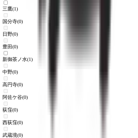
三鷹
(
1
)
国分寺
(
0
)
日野
(
0
)
豊田
(
0
)
新御茶ノ水
(
1
)
中野
(
0
)
高円寺
(
0
)
阿佐ケ谷
(
0
)
荻窪
(
0
)
西荻窪
(
0
)
武蔵境
(
0
)