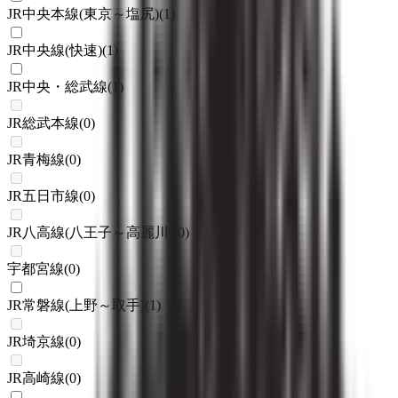
JR中央本線(東京～塩尻)
(
1
)
JR中央線(快速)
(
1
)
JR中央・総武線
(
1
)
JR総武本線
(
0
)
JR青梅線
(
0
)
JR五日市線
(
0
)
JR八高線(八王子～高麗川)
(
0
)
宇都宮線
(
0
)
JR常磐線(上野～取手)
(
1
)
JR埼京線
(
0
)
JR高崎線
(
0
)