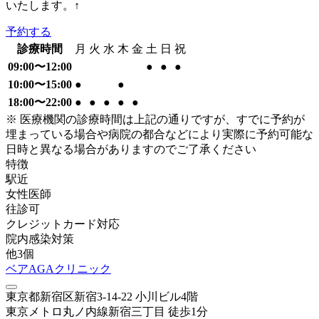
いたします。↑
予約する
診療時間
月
火
水
木
金
土
日
祝
09:00〜12:00
●
●
●
10:00〜15:00
●
●
18:00〜22:00
●
●
●
●
●
※ 医療機関の診療時間は上記の通りですが、すでに予約が
埋まっている場合や病院の都合などにより実際に予約可能な
日時と異なる場合がありますのでご了承ください
特徴
駅近
女性医師
往診可
クレジットカード対応
院内感染対策
他
3
個
ベアAGAクリニック
東京都新宿区新宿3-14-22 小川ビル4階
東京メトロ丸ノ内線
新宿三丁目
徒歩
1
分