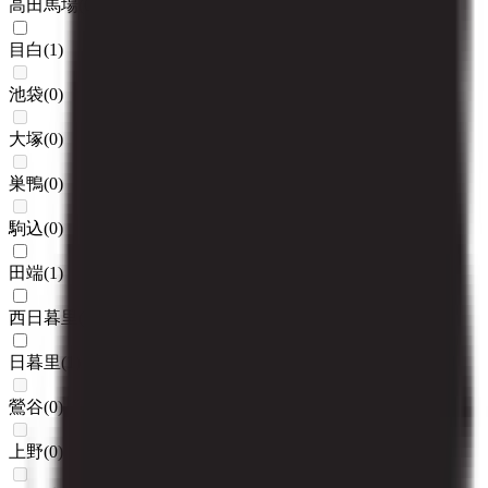
高田馬場
(
0
)
目白
(
1
)
池袋
(
0
)
大塚
(
0
)
巣鴨
(
0
)
駒込
(
0
)
田端
(
1
)
西日暮里
(
1
)
日暮里
(
1
)
鶯谷
(
0
)
上野
(
0
)