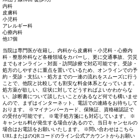
内科
皮膚科
小児科
アレルギー科
心療内科
他
17
個
当院は専門医が在籍し、内科から皮膚科・小児科・心療内
科・整形外科など各種領域をカバーし、更に交通事故、労災
までもオンライン・対面・訪問診療で対応可能です。受診・
処方のしやすさに重点を置いているため、オンラインでの予
約・受診・支払い・処方までの一連の流れをスムーズに行う
ことで、他院と比較しても割安な料金体系となっています。
処方薬が欲しい、症状に対してどうすればよいかわからな
い、診断書について談したいことがあるなど何でも構いませ
んので、まずはインターネット、電話での連絡をお待ちして
おります。 ※マイナンバーカード、保険証、資格確認証で
の受付が可能です。 ※電子処方箋にも対応しています。 ※
キャンセル料が発生する場合があるので、当日キャンセルの
場合はお電話をお願いいたします。 ※問い合わせはこちら
URLまたはのQRコードのライン公式アカウントからお願い