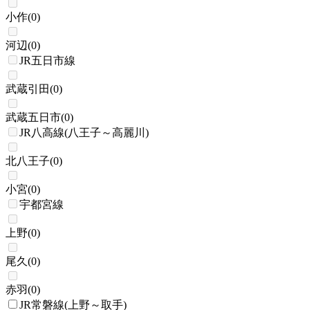
小作
(
0
)
河辺
(
0
)
JR五日市線
武蔵引田
(
0
)
武蔵五日市
(
0
)
JR八高線(八王子～高麗川)
北八王子
(
0
)
小宮
(
0
)
宇都宮線
上野
(
0
)
尾久
(
0
)
赤羽
(
0
)
JR常磐線(上野～取手)