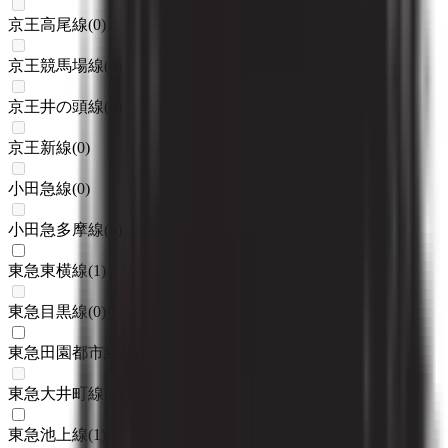
京王高尾線
(
0
)
京王競馬場線
(
0
)
京王井の頭線
(
0
)
京王新線
(
0
)
小田急線
(
0
)
小田急多摩線
(
0
)
東急東横線
(
1
)
東急目黒線
(
0
)
東急田園都市線
(
1
)
東急大井町線
(
0
)
東急池上線
(
1
)