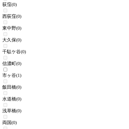
荻窪
(
0
)
西荻窪
(
0
)
東中野
(
0
)
大久保
(
0
)
千駄ケ谷
(
0
)
信濃町
(
0
)
市ヶ谷
(
1
)
飯田橋
(
0
)
水道橋
(
0
)
浅草橋
(
0
)
両国
(
0
)