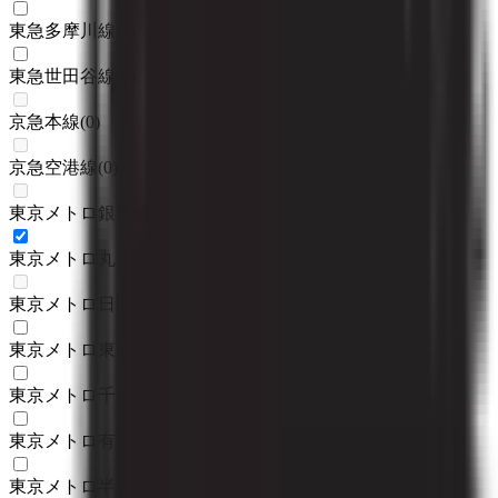
東急多摩川線
(
1
)
東急世田谷線
(
2
)
京急本線
(
0
)
京急空港線
(
0
)
東京メトロ銀座線
(
0
)
東京メトロ丸ノ内線
(
2
)
東京メトロ日比谷線
(
0
)
東京メトロ東西線
(
1
)
東京メトロ千代田線
(
1
)
東京メトロ有楽町線
(
1
)
東京メトロ半蔵門線
(
3
)