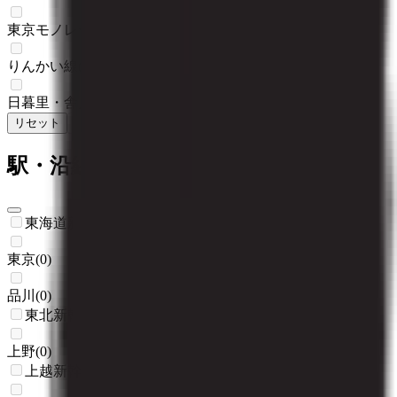
東京モノレール
(
0
)
りんかい線
(
0
)
日暮里・舎人ライナー
(
0
)
リセット
検索
駅・沿線からさがす
東海道新幹線
東京
(
0
)
品川
(
0
)
東北新幹線
上野
(
0
)
上越新幹線