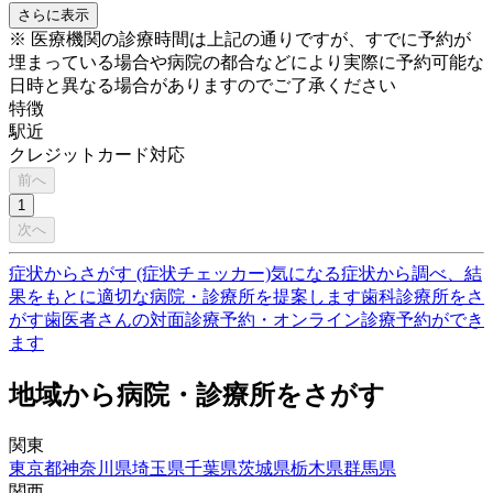
さらに表示
※ 医療機関の診療時間は上記の通りですが、すでに予約が
埋まっている場合や病院の都合などにより実際に予約可能な
日時と異なる場合がありますのでご了承ください
特徴
駅近
クレジットカード対応
前へ
1
次へ
症状からさがす (症状チェッカー)
気になる症状から調べ、結
果をもとに適切な病院・診療所を提案します
歯科診療所をさ
がす
歯医者さんの対面診療予約・オンライン診療予約ができ
ます
地域から病院・診療所をさがす
関東
東京都
神奈川県
埼玉県
千葉県
茨城県
栃木県
群馬県
関西