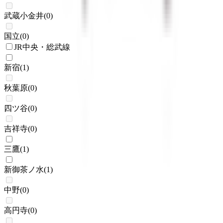
武蔵小金井
(
0
)
国立
(
0
)
JR中央・総武線
新宿
(
1
)
秋葉原
(
0
)
四ツ谷
(
0
)
吉祥寺
(
0
)
三鷹
(
1
)
新御茶ノ水
(
1
)
中野
(
0
)
高円寺
(
0
)