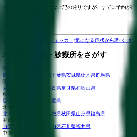
予約する
※ 医療機関の診療時間は上記の通りですが、すでに予約が
前へ
1
次へ
症状からさがす (症状チェッカー)
気になる症状から調べ、結
地域から病院・診療所をさがす
関東
東京都
神奈川県
埼玉県
千葉県
茨城県
栃木県
群馬県
関西
大阪府
兵庫県
京都府
滋賀県
奈良県
和歌山県
東海
愛知県
静岡県
岐阜県
三重県
北海道・東北
北海道
青森県
岩手県
宮城県
秋田県
山形県
福島県
甲信越・北陸
山梨県
長野県
新潟県
富山県
石川県
福井県
中国・四国