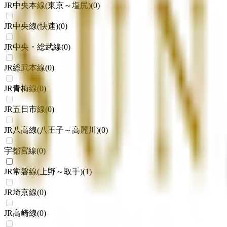
JR中央本線(東京～塩尻)
(
0
)
JR中央線(快速)
(
0
)
JR中央・総武線
(
0
)
JR総武本線
(
0
)
JR青梅線
(
0
)
JR五日市線
(
0
)
JR八高線(八王子～高麗川)
(
0
)
宇都宮線
(
0
)
JR常磐線(上野～取手)
(
1
)
JR埼京線
(
0
)
JR高崎線
(
0
)