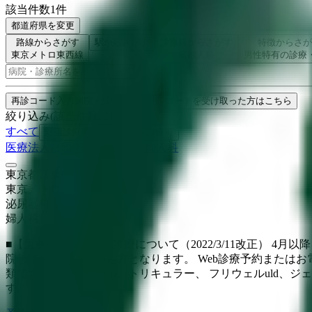
該当件数
1
件
都道府県を変更
路線からさがす
駅からさがす
診療科からさがす
特徴からさが
東京メトロ東西線
産婦人科
男性特有の診療
検索
再診コード入力
病院・診療所から再診コードを受け取った方はこちら
絞り込み
(該当件数:
1
件)
すべて
対面診療可
オンライン診療可
医療法人社団 桜裕会 砂町産婦人科
東京都江東区南砂4-2-13
東京メトロ東西線
南砂町
泌尿器科
婦人科
■【重要】オンライン診療について（2022/3/11改正） 
院していただいての処方となります。 Web診療予約またはお電
類です（ファボワール、トリキュラー、 フリウェルuld、ジェ
す。