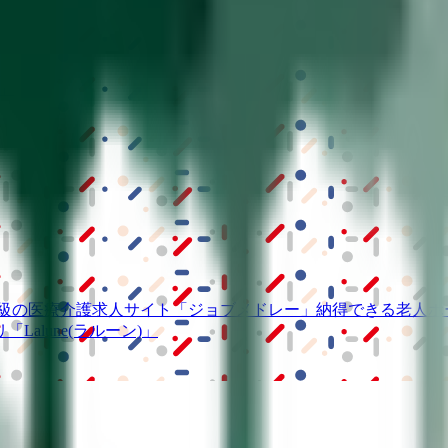
S」
級の
医療介護求人サイト
「ジョブメドレー」
納得できる
老人ホ
リ
「Lalune(ラルーン)」