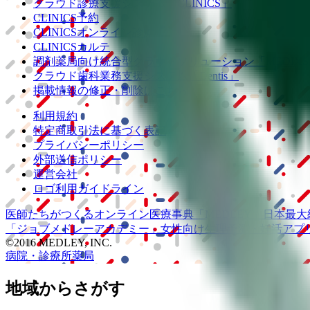
クラウド診療
支援システム
「CLINICS」
CLINICS予約
CLINICSオンライン診療
CLINICSカルテ
調剤薬局向け統合型クラウドソリューション
「MEDIX
クラウド歯科業務
支援システム
「Dentis」
掲載情報の修正・削除はこちら
利用規約
特定商取引法に基づく表記
プライバシーポリシー
外部送信ポリシー
運営会社
ロゴ利用ガイドライン
医師たちがつくる
オンライン医療事典
「MEDLEY」
日本最大
「ジョブメドレー
アカデミー」
女性向け
生理予測・妊活アプ
©2016 MEDLEY, INC.
病院・診療所
薬局
地域からさがす