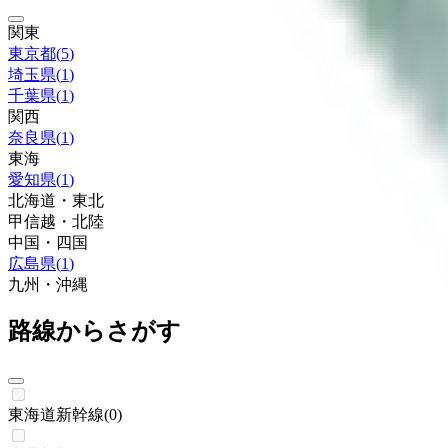
関東
東京都
(
5
)
埼玉県
(
1
)
千葉県
(
1
)
関西
奈良県
(
1
)
東海
愛知県
(
1
)
北海道・東北
甲信越・北陸
中国・四国
広島県
(
1
)
九州・沖縄
路線からさがす
東海道新幹線
(
0
)