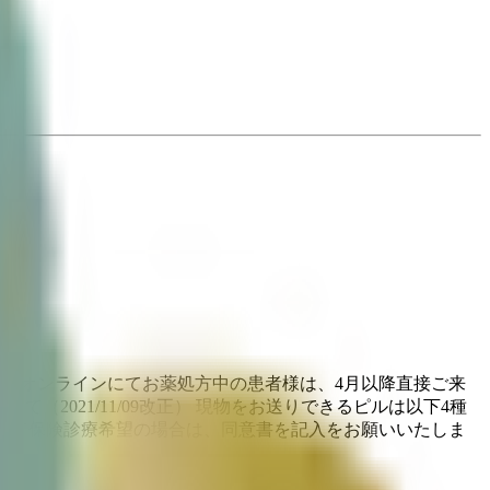
。 現在オンラインにてお薬処方中の患者様は、4月以降直接ご来
2021/11/09改正） 現物をお送りできるピルは以下4種
ラインにて保険診療希望の場合は、同意書を記入をお願いいたしま