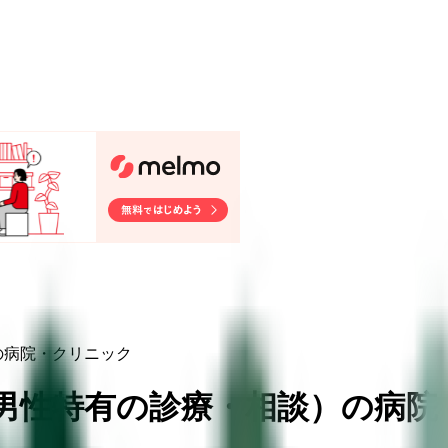
の病院・クリニック
/男性特有の診療・相談
）
の病院