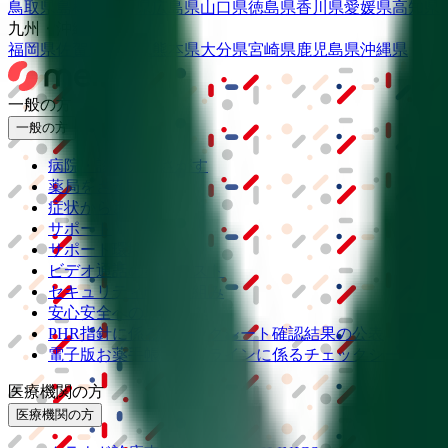
鳥取県
島根県
岡山県
広島県
山口県
徳島県
香川県
愛媛県
高知県
九州・沖縄
福岡県
佐賀県
長崎県
熊本県
大分県
宮崎県
鹿児島県
沖縄県
一般の方
一般の方
病院・診療所をさがす
薬局をさがす
症状からさがす
サポート
サポート環境
ビデオ通話の事前テスト
セキュリティの取り組み
安心安全への取り組み
PHR指針に係るチェックシート確認結果の公表
電子版お薬手帳ガイドラインに係るチェックシート確認
医療機関の方
医療機関の方