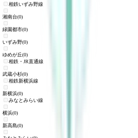
相鉄いずみ野線
湘南台
(
0
)
緑園都市
(
0
)
いずみ野
(
0
)
ゆめが丘
(
0
)
相鉄・JR直通線
武蔵小杉
(
0
)
相鉄新横浜線
新横浜
(
0
)
みなとみらい線
横浜
(
0
)
新高島
(
0
)