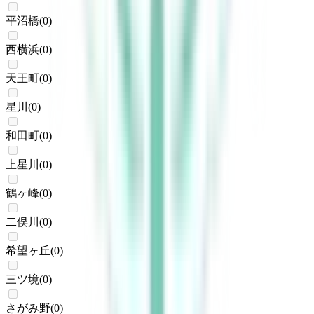
平沼橋
(
0
)
西横浜
(
0
)
天王町
(
0
)
星川
(
0
)
和田町
(
0
)
上星川
(
0
)
鶴ヶ峰
(
0
)
二俣川
(
0
)
希望ヶ丘
(
0
)
三ツ境
(
0
)
さがみ野
(
0
)