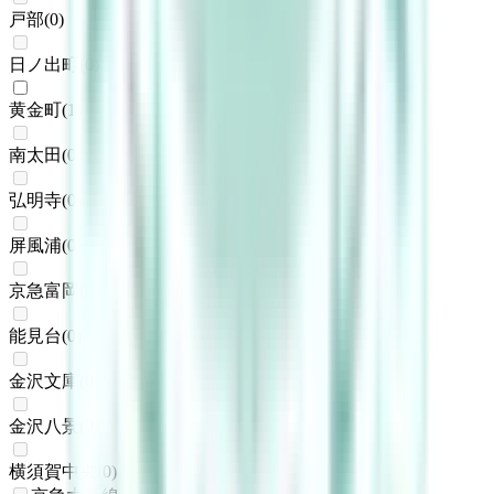
戸部
(
0
)
日ノ出町
(
0
)
黄金町
(
1
)
南太田
(
0
)
弘明寺
(
0
)
屏風浦
(
0
)
京急富岡
(
0
)
能見台
(
0
)
金沢文庫
(
0
)
金沢八景
(
0
)
横須賀中央
(
0
)