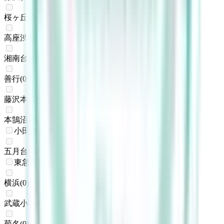
桜ヶ丘
(
0
)
高座渋谷
(
0
)
湘南台
(
0
)
善行
(
0
)
藤沢本町
(
0
)
本鵠沼
(
0
)
小田急多摩線
五月台
(
0
)
東急東横線
横浜
(
0
)
武蔵小杉
(
0
)
菊名
(
0
)