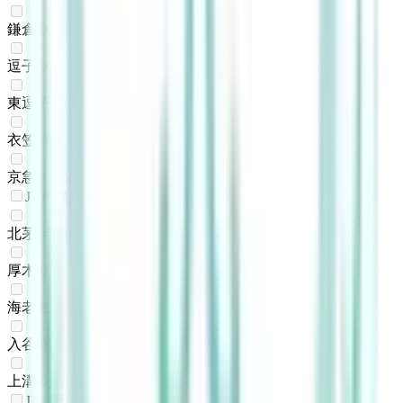
鎌倉
(
0
)
逗子
(
0
)
東逗子
(
0
)
衣笠
(
0
)
京急久里浜
(
0
)
JR相模線
北茅ケ崎
(
0
)
厚木
(
0
)
海老名
(
0
)
入谷
(
0
)
上溝
(
0
)
JR成田エクスプレス