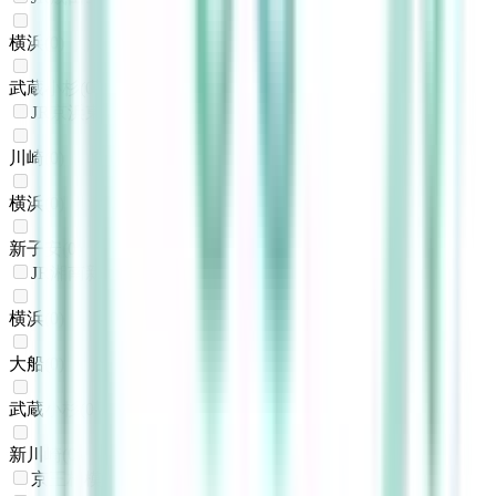
横浜
(
0
)
武蔵小杉
(
0
)
JR京浜東北線
川崎
(
0
)
横浜
(
0
)
新子安
(
0
)
JR湘南新宿ライン
横浜
(
0
)
大船
(
0
)
武蔵小杉
(
0
)
新川崎
(
0
)
京王相模原線