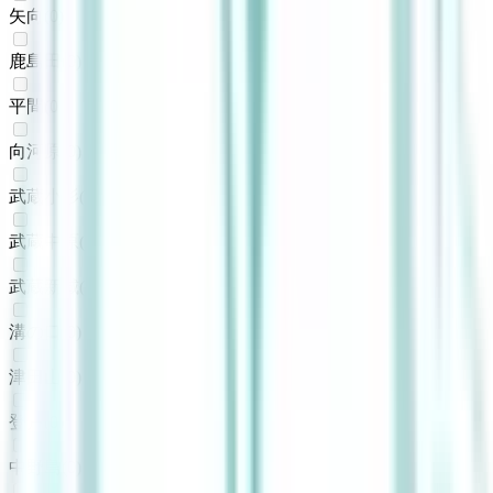
矢向
(
0
)
鹿島田
(
0
)
平間
(
0
)
向河原
(
0
)
武蔵小杉
(
0
)
武蔵中原
(
0
)
武蔵新城
(
0
)
溝の口
(
0
)
津田山
(
0
)
登戸
(
0
)
中野島
(
0
)