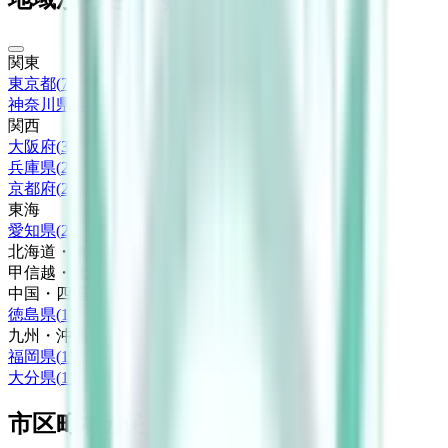
関東
東京都
(
7
)
神奈川県
(
4
)
関西
大阪府
(
3
)
兵庫県
(
2
)
京都府
(
2
)
東海
愛知県
(
2
)
北海道・東北
甲信越・北陸
中国・四国
徳島県
(
1
)
九州・沖縄
福岡県
(
1
)
大分県
(
1
)
市区町村からさがす