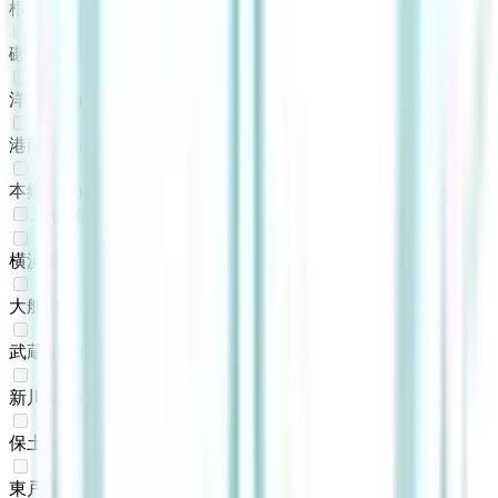
根岸
(
0
)
磯子
(
0
)
洋光台
(
0
)
港南台
(
0
)
本郷台
(
0
)
JR横須賀線
横浜
(
0
)
大船
(
0
)
武蔵小杉
(
0
)
新川崎
(
0
)
保土ケ谷
(
0
)
東戸塚
(
0
)