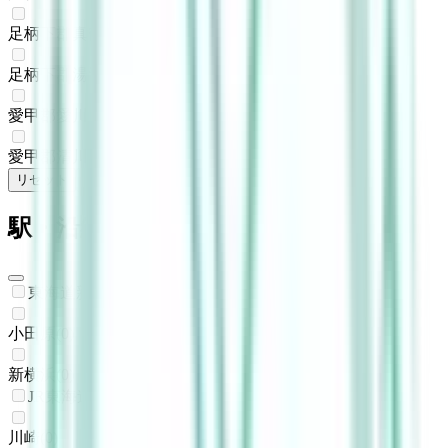
足柄下郡真鶴町
(
0
)
足柄下郡湯河原町
(
0
)
愛甲郡愛川町
(
0
)
愛甲郡清川村
(
0
)
リセット
検索
駅・沿線からさがす
東海道新幹線
小田原
(
0
)
新横浜
(
0
)
JR東海道本線(東京～熱海)
川崎
(
0
)