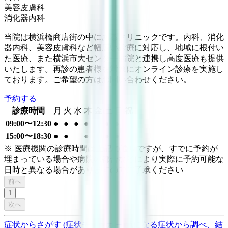
美容皮膚科
消化器内科
当院は横浜橋商店街の中にあるクリニックです。内科、消化
器内科、美容皮膚科など幅広い診療に対応し、地域に根付い
た医療、また横浜市大センター病院と連携し高度医療も提供
いたします。再診の患者様を対象にオンライン診療を実施し
ております。ご希望の方はお問い合わせください。
予約する
診療時間
月
火
水
木
金
土
日
祝
09:00〜12:30
●
●
●
●
●
●
15:00〜18:30
●
●
●
●
●
※ 医療機関の診療時間は上記の通りですが、すでに予約が
埋まっている場合や病院の都合などにより実際に予約可能な
日時と異なる場合がありますのでご了承ください
前へ
1
次へ
症状からさがす (症状チェッカー)
気になる症状から調べ、結