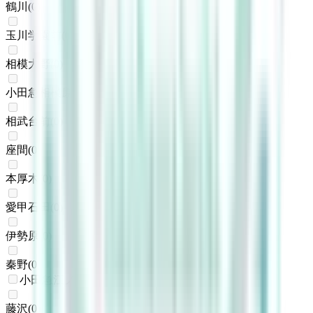
鶴川
(
0
)
玉川学園前
(
0
)
相模大野
(
0
)
小田急相模原
(
0
)
相武台前
(
0
)
座間
(
0
)
本厚木
(
0
)
愛甲石田
(
0
)
伊勢原
(
0
)
秦野
(
0
)
小田急江ノ島線
藤沢
(
0
)