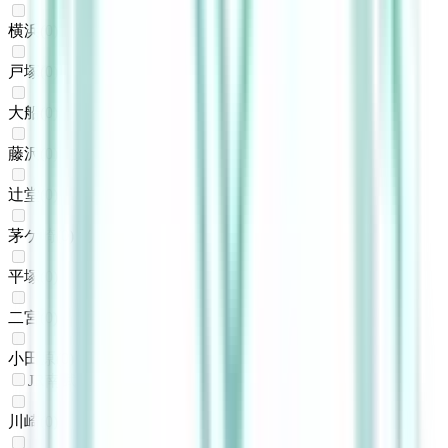
横浜
(
0
)
戸塚
(
0
)
大船
(
0
)
藤沢
(
0
)
辻堂
(
0
)
茅ケ崎
(
0
)
平塚
(
0
)
二宮
(
0
)
小田原
(
0
)
JR南武線
川崎
(
0
)