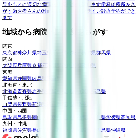
果をもとに適切な病院・診療所を提案します
歯科診療所をさ
がす
歯医者さんの対面診療予約・オンライン診療予約ができ
ます
地域から病院・診療所をさがす
関東
東京都
神奈川県
埼玉県
千葉県
茨城県
栃木県
群馬県
関西
大阪府
兵庫県
京都府
滋賀県
奈良県
和歌山県
東海
愛知県
静岡県
岐阜県
三重県
北海道・東北
北海道
青森県
岩手県
宮城県
秋田県
山形県
福島県
甲信越・北陸
山梨県
長野県
新潟県
富山県
石川県
福井県
中国・四国
鳥取県
島根県
岡山県
広島県
山口県
徳島県
香川県
愛媛県
高知県
九州・沖縄
福岡県
佐賀県
長崎県
熊本県
大分県
宮崎県
鹿児島県
沖縄県