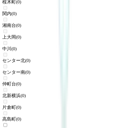
桜木町
(
0
)
関内
(
0
)
湘南台
(
0
)
上大岡
(
0
)
中川
(
0
)
センター北
(
0
)
センター南
(
0
)
仲町台
(
0
)
北新横浜
(
0
)
片倉町
(
0
)
高島町
(
0
)