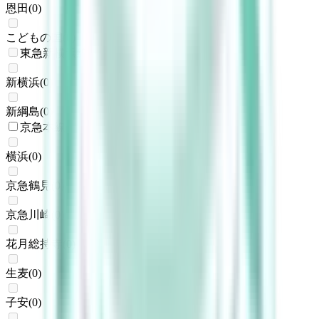
恩田
(
0
)
こどもの国
(
0
)
東急新横浜線
新横浜
(
0
)
新綱島
(
0
)
京急本線
横浜
(
0
)
京急鶴見
(
0
)
京急川崎
(
0
)
花月総持寺
(
0
)
生麦
(
0
)
子安
(
0
)