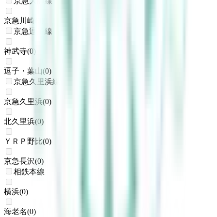
京急大師線
京急川崎
(
0
)
京急逗子線
神武寺
(
0
)
逗子・葉山
(
0
)
京急久里浜線
京急久里浜
(
0
)
北久里浜
(
0
)
ＹＲＰ野比
(
0
)
京急長沢
(
0
)
相鉄本線
横浜
(
0
)
海老名
(
0
)