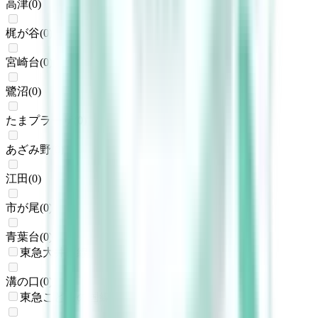
高津
(
0
)
梶が谷
(
0
)
宮崎台
(
0
)
鷺沼
(
0
)
たまプラーザ
(
0
)
あざみ野
(
0
)
江田
(
0
)
市が尾
(
0
)
青葉台
(
0
)
東急大井町線
溝の口
(
0
)
東急こどもの国線