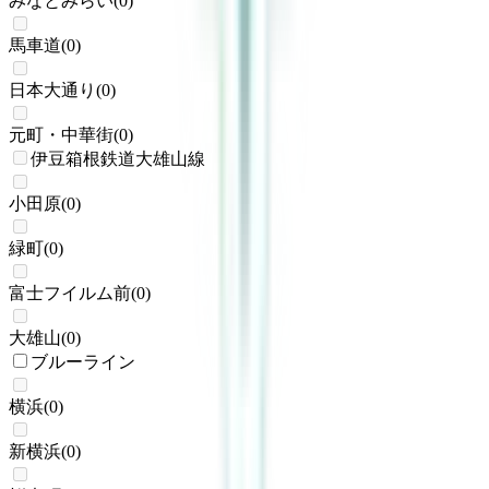
みなとみらい
(
0
)
馬車道
(
0
)
日本大通り
(
0
)
元町・中華街
(
0
)
伊豆箱根鉄道大雄山線
小田原
(
0
)
緑町
(
0
)
富士フイルム前
(
0
)
大雄山
(
0
)
ブルーライン
横浜
(
0
)
新横浜
(
0
)