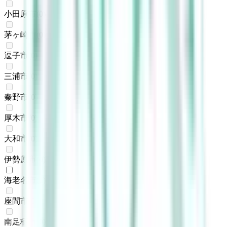
小田原市
(
0
)
茅ヶ崎市
(
0
)
逗子市
(
0
)
三浦市
(
0
)
秦野市
(
0
)
厚木市
(
0
)
大和市
(
0
)
伊勢原市
(
0
)
海老名市
(
1
)
座間市
(
0
)
南足柄市
(
0
)