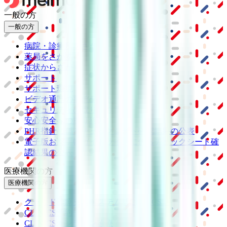
一般の方
一般の方
病院・診療所をさがす
薬局をさがす
症状からさがす
サポート
サポート環境
ビデオ通話の事前テスト
セキュリティの取り組み
安心安全への取り組み
PHR指針に係るチェックシート確認結果の公表
電子版お薬手帳ガイドラインに係るチェックシート確
認結果の公表
医療機関の方
医療機関の方
クラウド診療
支援システム
「CLINICS」
CLINICS予約
CLINICSオンライン診療