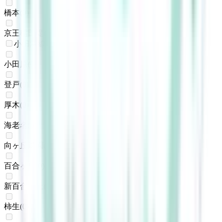
橋本
(
0
)
京王稲田堤
(
0
)
小田急線
小田原
(
0
)
登戸
(
0
)
厚木
(
0
)
海老名
(
0
)
向ヶ丘遊園
(
0
)
百合ヶ丘
(
0
)
新百合ヶ丘
(
0
)
柿生
(
0
)