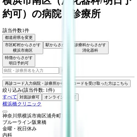
横浜市南区
（
消化器科/明日予
約可
）
の病院・診療所
該当件数
1
件
都道府県を変更
市区町村からさがす
駅からさがす
診療科からさがす
横浜市南区
消化器科
特徴からさがす
明日予約可
検索
再診コード入力
病院・診療所から再診コードを受け取った方はこちら
絞り込み
(該当件数:
1
件)
すべて
対面診療可
オンライン診療可
横浜橋クリニック
神奈川県横浜市南区浦舟町1-1-14
ブルーライン
阪東橋
金曜・祝日
休み
内科