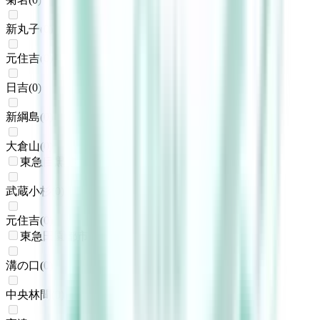
新丸子
(
0
)
元住吉
(
0
)
日吉
(
0
)
新綱島
(
0
)
大倉山
(
0
)
東急目黒線
武蔵小杉
(
0
)
元住吉
(
0
)
東急田園都市線
溝の口
(
0
)
中央林間
(
0
)