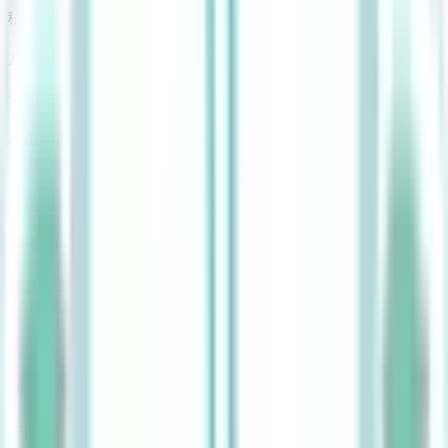
稲田堤
(
0
)
八丁畷
(
0
)
浜川崎
(
0
)
小田栄
(
0
)
JR鶴見線
京急鶴見
(
0
)
国道
(
0
)
鶴見小野
(
0
)
JR横浜線
大口
(
0
)
新横浜
(
0
)
中山
(
0
)