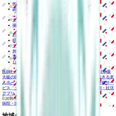
CLINICSカルテ
調剤薬局向け統合型クラウドソリューション
「MEDIXS」
クラウド歯科業務
支援システム
「Dentis」
掲載情報の修正・削除はこちら
利用規約
特定商取引法に基づく表記
プライバシーポリシー
外部送信ポリシー
運営会社
ロゴ利用ガイドライン
医師たちがつくる
オンライン医療事典
「MEDLEY」
日本最
大級の
医療介護求人サイト
「ジョブメドレー」
納得できる
老
人ホーム紹介サービス
「みんかい」
オンライン
動画研修サー
ビス
「ジョブメドレー
アカデミー」
女性向け
生理予測・妊活
アプリ
「Lalune(ラルーン)」
©2016 MEDLEY, INC.
病院・診療所
薬局
地域からさがす