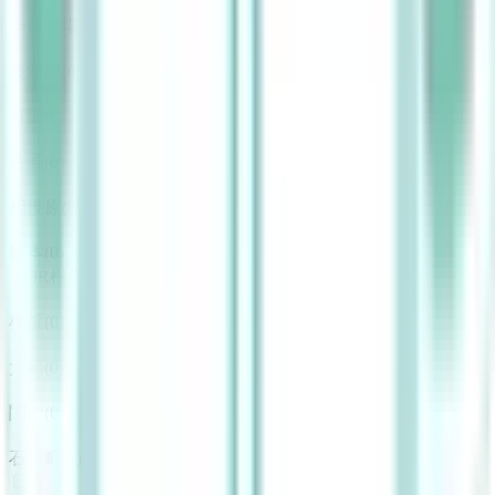
十日市場
(
0
)
長津田
(
0
)
町田
(
0
)
古淵
(
0
)
相模原
(
0
)
橋本
(
0
)
JR根岸線
横浜
(
0
)
大船
(
0
)
関内
(
0
)
石川町
(
0
)