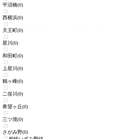
平沼橋
(
0
)
西横浜
(
0
)
天王町
(
0
)
星川
(
0
)
和田町
(
0
)
上星川
(
0
)
鶴ヶ峰
(
0
)
二俣川
(
0
)
希望ヶ丘
(
0
)
三ツ境
(
0
)
さがみ野
(
0
)
相鉄いずみ野線