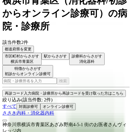
横浜市青葉区
（
消化器科/初診
からオンライン診療可
）
の病
院・診療所
該当件数
2
件
都道府県を変更
市区町村からさがす
駅からさがす
診療科からさがす
横浜市青葉区
消化器科
特徴からさがす
初診からオンライン診療可
検索
再診コード入力
病院・診療所から再診コードを受け取った方はこちら
絞り込み
(該当件数:
2
件)
すべて
対面診療可
オンライン診療可
ささき内科・消化器内科
神奈川県横浜市青葉区あざみ野南4-5-1 街のお医者さんヴィ
レッジ内