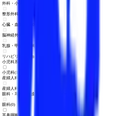
外科・小児外科
(
0
)
整形外科
(
0
)
心臓・血管外科
(
0
)
脳神経外科
(
0
)
乳腺・甲状腺外科
(
0
)
リハビリテーション科
(
0
)
小児科系
小児科
(
1
)
産婦人科系
産婦人科
(
0
)
眼科・耳鼻科・皮膚科・アレルギー科系
眼科
(
0
)
耳鼻咽喉科
(
1
)