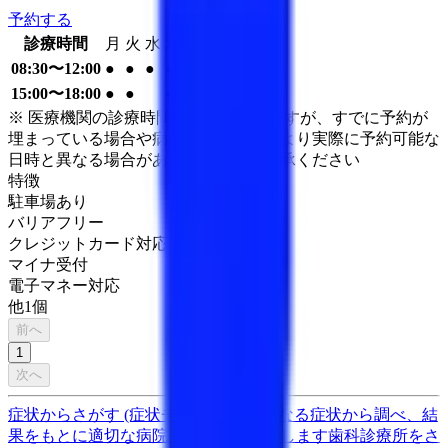
予約する
診療時間
月
火
水
木
金
土
日
祝
08:30〜12:00
●
●
●
●
●
●
15:00〜18:00
●
●
●
●
※ 医療機関の診療時間は上記の通りですが、すでに予約が
埋まっている場合や病院の都合などにより実際に予約可能な
日時と異なる場合がありますのでご了承ください
特徴
駐車場あり
バリアフリー
クレジットカード対応
マイナ受付
電子マネー対応
他
1
個
前へ
1
次へ
症状からさがす (症状チェッカー)
気になる症状から調べ、結
果をもとに適切な病院・診療所を提案します
歯科診療所をさ