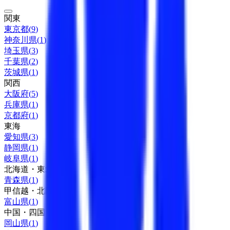
関東
東京都
(
9
)
神奈川県
(
1
)
埼玉県
(
3
)
千葉県
(
2
)
茨城県
(
1
)
関西
大阪府
(
5
)
兵庫県
(
1
)
京都府
(
1
)
東海
愛知県
(
3
)
静岡県
(
1
)
岐阜県
(
1
)
北海道・東北
青森県
(
1
)
甲信越・北陸
富山県
(
1
)
中国・四国
岡山県
(
1
)