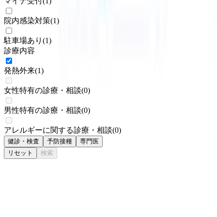
マイナ受付
(
1
)
院内感染対策
(
1
)
駐車場あり
(
1
)
診療内容
発熱外来
(
1
)
女性特有の診療・相談
(
0
)
男性特有の診療・相談
(
0
)
アレルギーに関する診療・相談
(
0
)
健診・検査
予防接種
専門医
リセット
検索