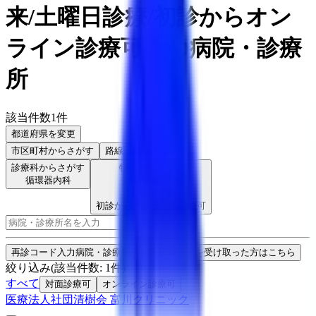
来/土曜日診療/初診からオン
ライン診療可
）
の病院・診療
所
該当件数
1
件
都道府県を変更
市区町村
からさがす
路線・駅
からさがす
診療科からさがす
特徴からさがす
循環器内科
発熱外来
土曜日診療
初診からオンライン診療可
検索
再診コード入力
病院・診療所から再診コードを受け取った方はこちら
絞り込み
(該当件数:
1
件)
すべて
対面診療可
オンライン診療可
医療法人社団清樹会 富川クリニック