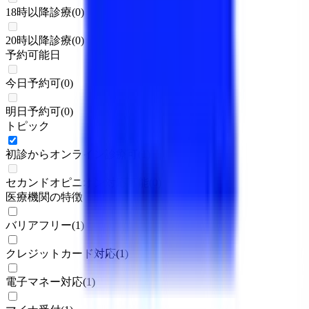
18時以降診療
(
0
)
20時以降診療
(
0
)
予約可能日
今日予約可
(
0
)
明日予約可
(
0
)
トピック
初診からオンライン診療可
(
1
)
セカンドオピニオン対応可能
(
0
)
医療機関の特徴
バリアフリー
(
1
)
クレジットカード対応
(
1
)
電子マネー対応
(
1
)