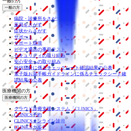
一般の方
一般の方
病院・診療所をさがす
薬局をさがす
症状からさがす
サポート
サポート環境
ビデオ通話の事前テスト
セキュリティの取り組み
安心安全への取り組み
PHR指針に係るチェックシート確認結果の公表
電子版お薬手帳ガイドラインに係るチェックシート確
認結果の公表
医療機関の方
医療機関の方
クラウド診療
支援システム
「CLINICS」
CLINICS予約
CLINICSオンライン診療
CLINICSカルテ