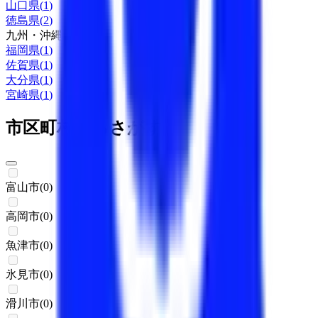
山口県
(
1
)
徳島県
(
2
)
九州・沖縄
福岡県
(
1
)
佐賀県
(
1
)
大分県
(
1
)
宮崎県
(
1
)
市区町村からさがす
富山市
(
0
)
高岡市
(
0
)
魚津市
(
0
)
氷見市
(
0
)
滑川市
(
0
)