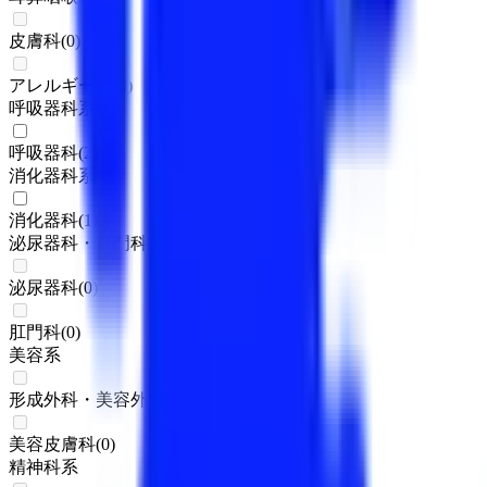
皮膚科
(
0
)
アレルギー科
(
0
)
呼吸器科系
呼吸器科
(
2
)
消化器科系
消化器科
(
1
)
泌尿器科・肛門科系
泌尿器科
(
0
)
肛門科
(
0
)
美容系
形成外科・美容外科
(
0
)
美容皮膚科
(
0
)
精神科系