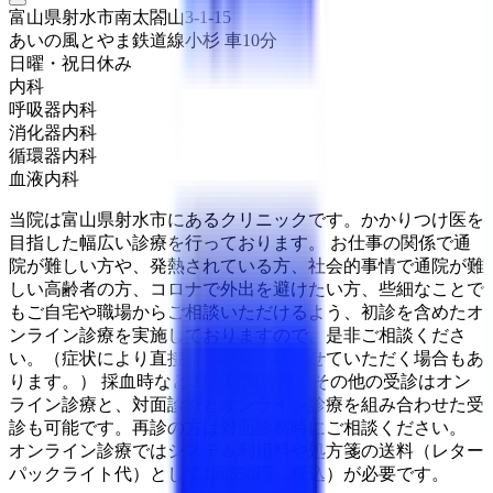
富山県射水市南太閤山3-1-15
あいの風とやま鉄道線
小杉
車
10
分
日曜・祝日
休み
内科
呼吸器内科
消化器内科
循環器内科
血液内科
当院は富山県射水市にあるクリニックです。かかりつけ医を
目指した幅広い診療を行っております。 お仕事の関係で通
院が難しい方や、発熱されている方、社会的事情で通院が難
しい高齢者の方、コロナで外出を避けたい方、些細なことで
もご自宅や職場からご相談いただけるよう、初診を含めたオ
ンライン診療を実施しておりますので、是非ご相談くださ
い。（症状により直接受診をお勧めさせていただく場合もあ
ります。） 採血時などのみ対面診療、その他の受診はオン
ライン診療と、対面診療とオンライン診療を組み合わせた受
診も可能です。再診の方は対面診察時にご相談ください。
オンライン診療ではシステム利用料や処方箋の送料（レター
パックライト代）として1回550円（税込）が必要です。