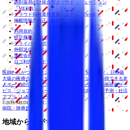
調剤薬局向け統合型クラウドソリューション
「MEDIXS」
クラウド歯科業務
支援システム
「Dentis」
掲載情報の修正・削除はこちら
利用規約
特定商取引法に基づく表記
プライバシーポリシー
外部送信ポリシー
運営会社
ロゴ利用ガイドライン
医師たちがつくる
オンライン医療事典
「MEDLEY」
日本最
大級の
医療介護求人サイト
「ジョブメドレー」
納得できる
老
人ホーム紹介サービス
「みんかい」
オンライン
動画研修サー
ビス
「ジョブメドレー
アカデミー」
女性向け
生理予測・妊活
アプリ
「Lalune(ラルーン)」
©2016 MEDLEY, INC.
病院・診療所
薬局
地域からさがす