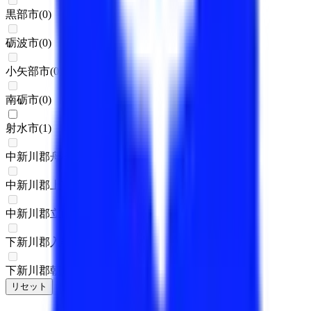
黒部市
(
0
)
砺波市
(
0
)
小矢部市
(
0
)
南砺市
(
0
)
射水市
(
1
)
中新川郡舟橋村
(
0
)
中新川郡上市町
(
0
)
中新川郡立山町
(
0
)
下新川郡入善町
(
0
)
下新川郡朝日町
(
0
)
リセット
検索