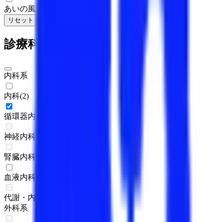
あいの風とやま鉄道線
(
1
)
リセット
検索
診療科からさがす
内科系
内科
(
2
)
循環器内科
(
1
)
神経内科
(
0
)
腎臓内科
(
0
)
血液内科
(
1
)
代謝・内分泌内科
(
0
)
外科系