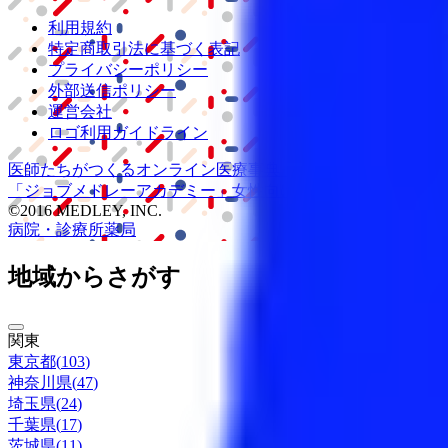
利用規約
特定商取引法に基づく表記
プライバシーポリシー
外部送信ポリシー
運営会社
ロゴ利用ガイドライン
医師たちがつくる
オンライン医療事典
「MEDLEY」
日本最大
「ジョブメドレー
アカデミー」
女性向け
生理予測・妊活アプ
©2016 MEDLEY, INC.
病院・診療所
薬局
地域からさがす
関東
東京都
(
103
)
神奈川県
(
47
)
埼玉県
(
24
)
千葉県
(
17
)
茨城県
(
11
)