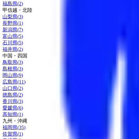
福島県
(
2
)
甲信越・北陸
山梨県
(
3
)
長野県
(
1
)
新潟県
(
7
)
富山県
(
5
)
石川県
(
5
)
福井県
(
2
)
中国・四国
鳥取県
(
3
)
島根県
(
3
)
岡山県
(
9
)
広島県
(
11
)
山口県
(
2
)
徳島県
(
2
)
香川県
(
3
)
愛媛県
(
6
)
高知県
(
1
)
九州・沖縄
福岡県
(
35
)
佐賀県
(
1
)