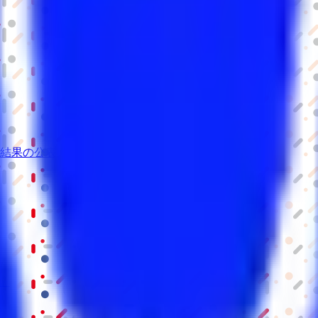
結果の公表
S」