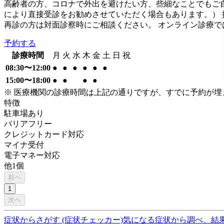
高齢者の方、コロナで外出を避けたい方、些細なことでもご
により直接受診をお勧めさせていただく場合もあります。）
再診の方は対面診察時にご相談ください。 オンライン診療で
予約する
診療時間
月
火
水
木
金
土
日
祝
08:30〜12:00
●
●
●
●
●
●
15:00〜18:00
●
●
●
●
※ 医療機関の診療時間は上記の通りですが、すでに予約が
特徴
駐車場あり
バリアフリー
クレジットカード対応
マイナ受付
電子マネー対応
他
1
個
前へ
1
次へ
症状からさがす (症状チェッカー)
気になる症状から調べ、結