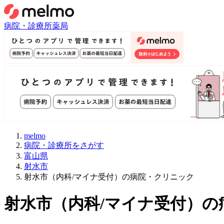
病院・診療所
薬局
melmo
病院・診療所をさがす
富山県
射水市
射水市（内科/マイナ受付）の病院・クリニック
射水市
（
内科/マイナ受付
）
の