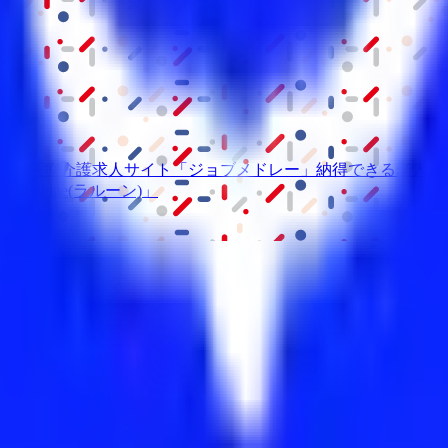
級の
医療介護求人サイト
「ジョブメドレー」
納得できる
老人ホ
リ
「Lalune(ラルーン)」