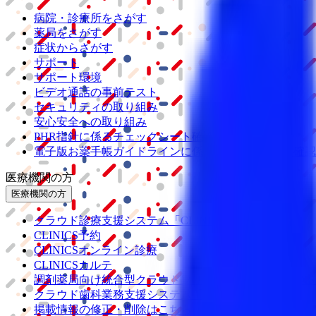
病院・診療所をさがす
薬局をさがす
症状からさがす
サポート
サポート環境
ビデオ通話の事前テスト
セキュリティの取り組み
安心安全への取り組み
PHR指針に係るチェックシート確認結果の公表
電子版お薬手帳ガイドラインに係るチェックシート確認
医療機関の方
医療機関の方
クラウド診療
支援システム
「CLINICS」
CLINICS予約
CLINICSオンライン診療
CLINICSカルテ
調剤薬局向け統合型クラウドソリューション
「MEDIX
クラウド歯科業務
支援システム
「Dentis」
掲載情報の修正・削除はこちら