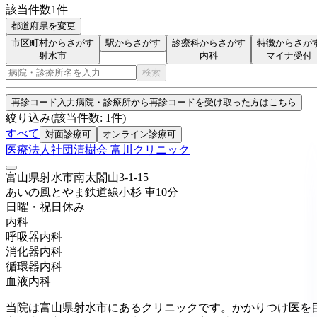
該当件数
1
件
都道府県を変更
市区町村からさがす
駅からさがす
診療科からさがす
特徴からさが
射水市
内科
マイナ受付
検索
再診コード入力
病院・診療所から再診コードを受け取った方はこちら
絞り込み
(該当件数:
1
件)
すべて
対面診療可
オンライン診療可
医療法人社団清樹会 富川クリニック
富山県射水市南太閤山3-1-15
あいの風とやま鉄道線
小杉
車
10
分
日曜・祝日
休み
内科
呼吸器内科
消化器内科
循環器内科
血液内科
当院は富山県射水市にあるクリニックです。かかりつけ医を