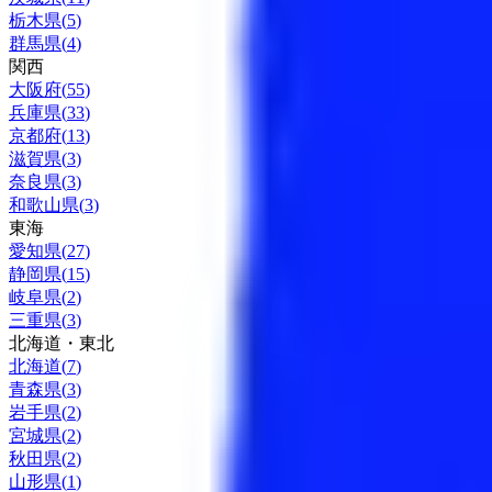
栃木県
(
5
)
群馬県
(
4
)
関西
大阪府
(
55
)
兵庫県
(
33
)
京都府
(
13
)
滋賀県
(
3
)
奈良県
(
3
)
和歌山県
(
3
)
東海
愛知県
(
27
)
静岡県
(
15
)
岐阜県
(
2
)
三重県
(
3
)
北海道・東北
北海道
(
7
)
青森県
(
3
)
岩手県
(
2
)
宮城県
(
2
)
秋田県
(
2
)
山形県
(
1
)