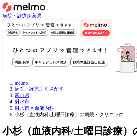
病院・診療所
薬局
melmo
病院・診療所をさがす
富山県
射水市
射水市 × 血液内科
小杉（血液内科/土曜日診療）の病院・クリニック
小杉
（
血液内科/土曜日診療
）