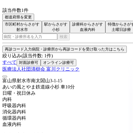
該当件数
1
件
都道府県を変更
市区町村からさがす
駅からさがす
診療科からさがす
特徴からさが
射水市
小杉
血液内科
土曜日診療
検索
再診コード入力
病院・診療所から再診コードを受け取った方はこちら
絞り込み
(該当件数:
1
件)
すべて
対面診療可
オンライン診療可
医療法人社団清樹会 富川クリニック
富山県射水市南太閤山3-1-15
あいの風とやま鉄道線
小杉
車
10
分
日曜・祝日
休み
内科
呼吸器内科
消化器内科
循環器内科
血液内科