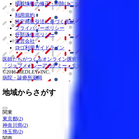
掲載情報の修正・削除はこちら
利用規約
特定商取引法に基づく表記
プライバシーポリシー
外部送信ポリシー
運営会社
ロゴ利用ガイドライン
医師たちがつくる
オンライン医療事典
「MEDLEY」
日本最大
「ジョブメドレー
アカデミー」
女性向け
生理予測・妊活アプ
©2016 MEDLEY, INC.
病院・診療所
薬局
地域からさがす
関東
東京都
(
2
)
神奈川県
(
2
)
埼玉県
(
2
)
関西