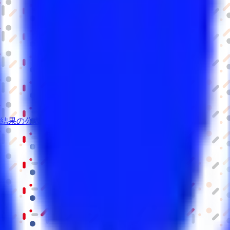
結果の公表
S」