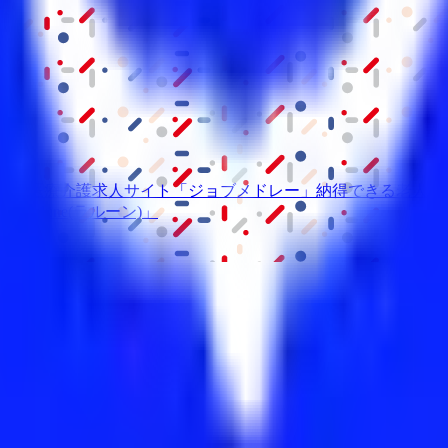
級の
医療介護求人サイト
「ジョブメドレー」
納得できる
老人ホ
リ
「Lalune(ラルーン)」