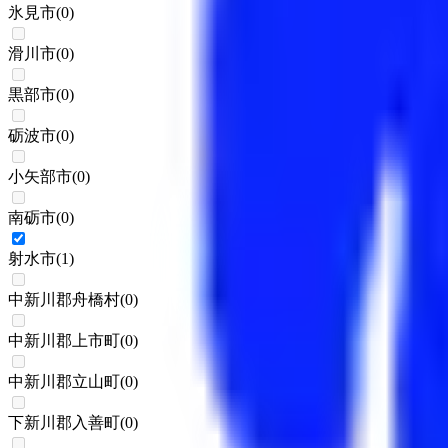
氷見市
(
0
)
滑川市
(
0
)
黒部市
(
0
)
砺波市
(
0
)
小矢部市
(
0
)
南砺市
(
0
)
射水市
(
1
)
中新川郡舟橋村
(
0
)
中新川郡上市町
(
0
)
中新川郡立山町
(
0
)
下新川郡入善町
(
0
)