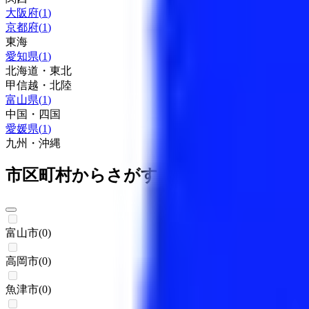
大阪府
(
1
)
京都府
(
1
)
東海
愛知県
(
1
)
北海道・東北
甲信越・北陸
富山県
(
1
)
中国・四国
愛媛県
(
1
)
九州・沖縄
市区町村からさがす
富山市
(
0
)
高岡市
(
0
)
魚津市
(
0
)