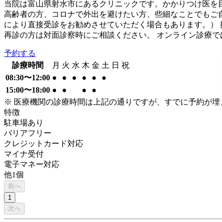
当院は富山県射水市にあるクリニックです。かかりつけ医を
高齢者の方、コロナで外出を避けたい方、些細なことでもご
により直接受診をお勧めさせていただく場合もあります。）
再診の方は対面診察時にご相談ください。 オンライン診療で
予約する
診療時間
月
火
水
木
金
土
日
祝
08:30〜12:00
●
●
●
●
●
●
15:00〜18:00
●
●
●
●
※ 医療機関の診療時間は上記の通りですが、すでに予約が
特徴
駐車場あり
バリアフリー
クレジットカード対応
マイナ受付
電子マネー対応
他
1
個
前へ
1
次へ