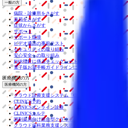
一般の方
病院・診療所をさがす
薬局をさがす
症状からさがす
サポート
サポート環境
ビデオ通話の事前テスト
セキュリティの取り組み
安心安全への取り組み
PHR指針に係るチェックシート確認結果の公表
電子版お薬手帳ガイドラインに係るチェックシート確認
医療機関の方
医療機関の方
クラウド診療
支援システム
「CLINICS」
CLINICS予約
CLINICSオンライン診療
CLINICSカルテ
調剤薬局向け統合型クラウドソリューション
「MEDIX
クラウド歯科業務
支援システム
「Dentis」