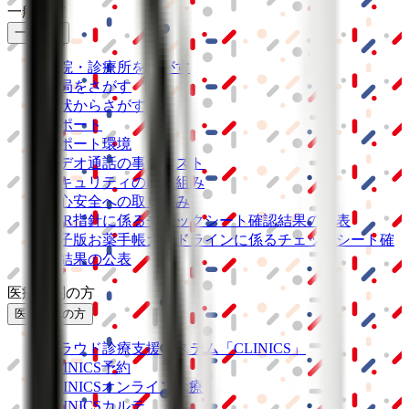
一般の方
一般の方
病院・診療所をさがす
薬局をさがす
症状からさがす
サポート
サポート環境
ビデオ通話の事前テスト
セキュリティの取り組み
安心安全への取り組み
PHR指針に係るチェックシート確認結果の公表
電子版お薬手帳ガイドラインに係るチェックシート確
認結果の公表
医療機関の方
医療機関の方
クラウド診療
支援システム
「CLINICS」
CLINICS予約
CLINICSオンライン診療
CLINICSカルテ