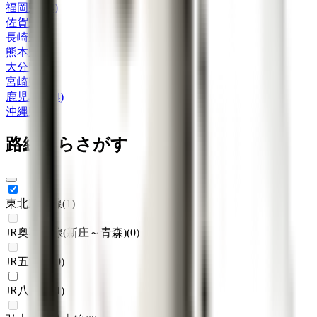
福岡県
(
14
)
佐賀県
(
1
)
長崎県
(
2
)
熊本県
(
4
)
大分県
(
5
)
宮崎県
(
2
)
鹿児島県
(
4
)
沖縄県
(
2
)
路線からさがす
東北新幹線
(
1
)
JR奥羽本線(新庄～青森)
(
0
)
JR五能線
(
0
)
JR八戸線
(
1
)