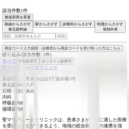
該当件数
1
件
都道府県を変更
路線からさがす
駅からさがす
診療科からさがす
特徴からさがす
東北新幹線
発熱外来
検索
再診コード入力
病院・診療所から再診コードを受け取った方はこちら
絞り込み
(該当件数:
1
件)
すべて
対面診療可
オンライン診療可
聖マリアハートクリニック
青森県八戸市東白山台3丁目20番3号
東北新幹線
八戸
日曜・祝日
休み
内科
呼吸器内科
循環器内科
聖マリアハートクリニックは、患者さまが病状に適した医療
を受けることができるよう、地域の総合病院との連携を強