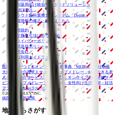
調剤薬局向け統合型クラウドソリューション
「MEDIXS」
クラウド歯科業務
支援システム
「Dentis」
掲載情報の修正・削除はこちら
利用規約
特定商取引法に基づく表記
プライバシーポリシー
外部送信ポリシー
運営会社
ロゴ利用ガイドライン
医師たちがつくる
オンライン医療事典
「MEDLEY」
日本最
大級の
医療介護求人サイト
「ジョブメドレー」
納得できる
老
人ホーム紹介サービス
「みんかい」
オンライン
動画研修サー
ビス
「ジョブメドレー
アカデミー」
女性向け
生理予測・妊活
アプリ
「Lalune(ラルーン)」
©2016 MEDLEY, INC.
病院・診療所
薬局
地域からさがす