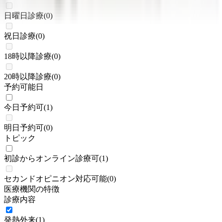
日曜日診療
(
0
)
祝日診療
(
0
)
18時以降診療
(
0
)
20時以降診療
(
0
)
予約可能日
今日予約可
(
1
)
明日予約可
(
0
)
トピック
初診からオンライン診療可
(
1
)
セカンドオピニオン対応可能
(
0
)
医療機関の特徴
診療内容
発熱外来
(
1
)