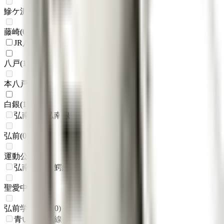
鰺ケ沢
(
0
)
藤崎
(
0
)
JR八戸線
八戸
(
1
)
本八戸
(
0
)
白銀
(
1
)
弘南鉄道弘南線
弘前
(
0
)
運動公園前
(
0
)
弘南鉄道大鰐線
聖愛中高前
(
0
)
弘前学院大前
(
0
)
青い森鉄道線