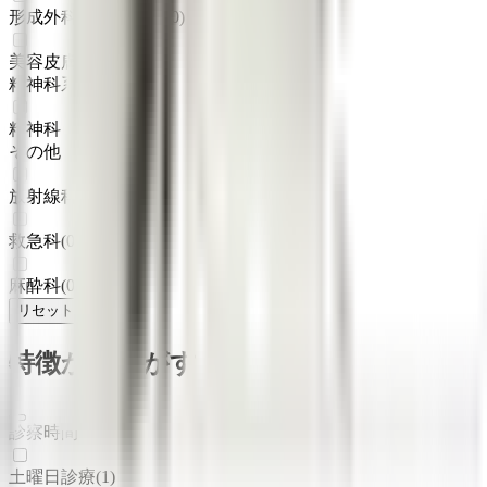
形成外科・美容外科
(
0
)
美容皮膚科
(
0
)
精神科系
精神科・心療内科
(
0
)
その他
放射線科
(
0
)
救急科
(
0
)
麻酔科
(
0
)
リセット
検索
特徴からさがす
診察時間
土曜日診療
(
1
)