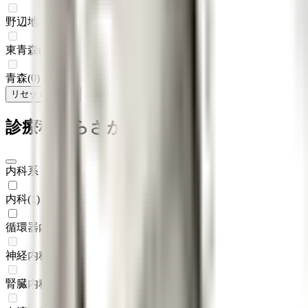
野辺地
(
0
)
東青森
(
0
)
青森
(
0
)
リセット
検索
診療科からさがす
内科系
内科
(
1
)
循環器内科
(
1
)
神経内科
(
0
)
腎臓内科
(
0
)