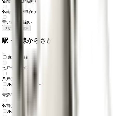
弘南鉄道弘南線
(
0
)
弘南鉄道大鰐線
(
0
)
青い森鉄道線
(
0
)
リセット
検索
駅・沿線からさがす
東北新幹線
七戸十和田
(
0
)
八戸
(
1
)
JR奥羽本線(新庄～青森)
青森
(
0
)
弘前
(
0
)
JR五能線