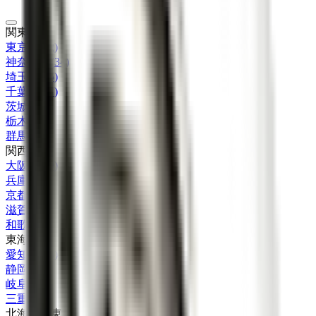
関東
東京都
(
62
)
神奈川県
(
34
)
埼玉県
(
25
)
千葉県
(
11
)
茨城県
(
9
)
栃木県
(
4
)
群馬県
(
3
)
関西
大阪府
(
29
)
兵庫県
(
19
)
京都府
(
7
)
滋賀県
(
2
)
和歌山県
(
1
)
東海
愛知県
(
15
)
静岡県
(
7
)
岐阜県
(
2
)
三重県
(
3
)
北海道・東北