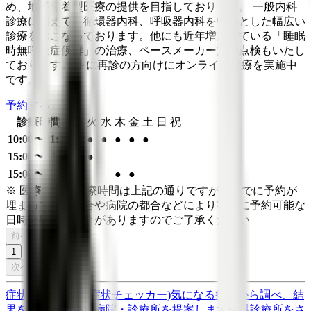
め、地域密着型医療の提供を目指しております。 一般内科
診療に加えて、循環器内科、呼吸器内科を中心とした幅広い
診療をおこなっております。他にも近年増加している「睡眠
時無呼吸症候群」の治療、ペースメーカー定期点検もいたし
ております。 主に再診の方向けにオンライン診療を実施中
です。
予約する
診療時間
月
火
水
木
金
土
日
祝
10:00〜11:30
●
●
●
●
●
●
15:00〜17:00
●
15:00〜17:30
●
●
●
※ 医療機関の診療時間は上記の通りですが、すでに予約が
埋まっている場合や病院の都合などにより実際に予約可能な
日時と異なる場合がありますのでご了承ください
前へ
1
次へ
症状からさがす (症状チェッカー)
気になる症状から調べ、結
果をもとに適切な病院・診療所を提案します
歯科診療所をさ