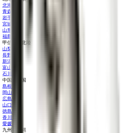
北海道
(
4
)
青森県
(
2
)
岩手県
(
2
)
宮城県
(
3
)
山形県
(
1
)
福島県
(
1
)
甲信越・北陸
山梨県
(
4
)
長野県
(
2
)
新潟県
(
4
)
富山県
(
6
)
石川県
(
1
)
中国・四国
島根県
(
2
)
岡山県
(
4
)
広島県
(
4
)
山口県
(
2
)
徳島県
(
7
)
香川県
(
1
)
愛媛県
(
5
)
九州・沖縄