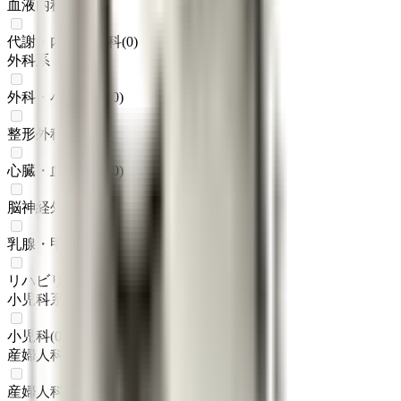
血液内科
(
0
)
代謝・内分泌内科
(
0
)
外科系
外科・小児外科
(
0
)
整形外科
(
0
)
心臓・血管外科
(
0
)
脳神経外科
(
0
)
乳腺・甲状腺外科
(
0
)
リハビリテーション科
(
0
)
小児科系
小児科
(
0
)
産婦人科系
産婦人科
(
0
)