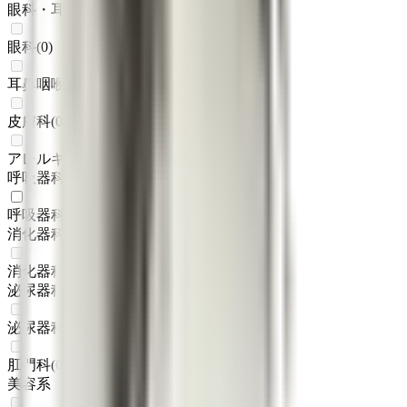
眼科・耳鼻科・皮膚科・アレルギー科系
眼科
(
0
)
耳鼻咽喉科
(
0
)
皮膚科
(
0
)
アレルギー科
(
0
)
呼吸器科系
呼吸器科
(
1
)
消化器科系
消化器科
(
0
)
泌尿器科・肛門科系
泌尿器科
(
0
)
肛門科
(
0
)
美容系